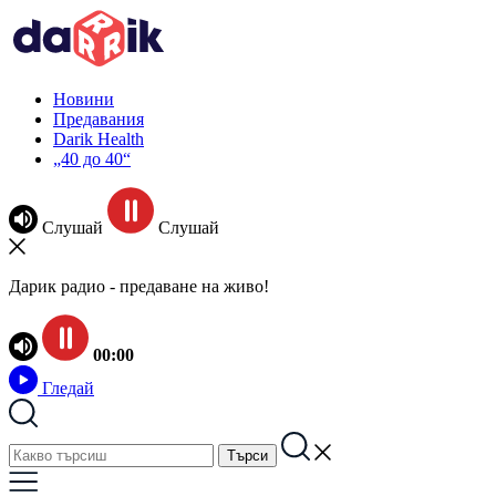
Новини
Предавания
Darik Health
„40 до 40“
Слушай
Слушай
Дарик радио - предаване на живо!
00:00
Гледай