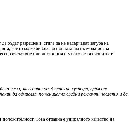
да бъдат разрешени, стига да не насърчават загуба на
мията, които може би бяха основната им възможност за
есеца отсъствие или дистанция и много от тях изпитват
бено тези, засегнати от диетична култура, срам от
мпании да обмислят потенциално вредни рекламни послания и да
сят положителност. Това отдавна е уникалното качество на