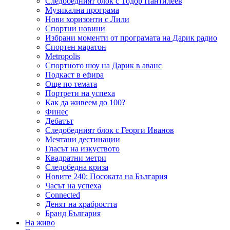
Следобедният блок с Тодор Пантилеев
Музикална програма
Нови хоризонти с Лили
Спортни новини
Избрани моменти от програмата на Дарик радио
Спортен маратон
Metropolis
Спортното шоу на Дарик в аванс
Подкаст в ефира
Още по темата
Портрети на успеха
Как да живеем до 100?
Финес
Дебатът
Следобедният блок с Георги Иванов
Мечтани дестинации
Гласът на изкуството
Квадратни метри
Следобедна криза
Новите 240: Посоката на България
Часът на успеха
Connected
Денят на храбростта
Бранд България
На живо