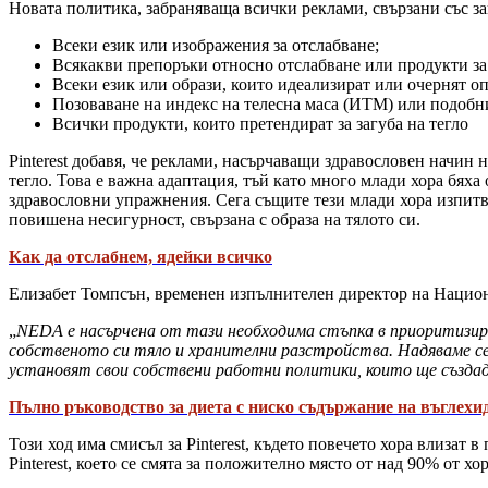
Новата политика, забраняваща всички реклами, свързани със за
Всеки език или изображения за отслабване;
Всякакви препоръки относно отслабване или продукти за
Всеки език или образи, които идеализират или очернят о
Позоваване на индекс на телесна маса (ИТМ) или подобн
Всички продукти, които претендират за загуба на тегло
Pinterest добавя, че реклами, насърчаващи здравословен начин 
тегло. Това е важна адаптация, тъй като много млади хора бях
здравословни упражнения. Сега същите тези млади хора изпитва
повишена несигурност, свързана с образа на тялото си.
Как да отслабнем, ядейки всичко
Елизабет Томпсън, временен изпълнителен директор на Национа
„
NEDA е насърчена от тази необходима стъпка в приоритизира
собственото си тяло и хранителни разстройства. Надяваме се,
установят свои собствени работни политики, които ще създа
Пълно ръководство за диета с ниско съдържание на въглехи
Този ход има смисъл за Pinterest, където повечето хора влизат 
Pinterest, което се смята за положително място от над 90% от хо