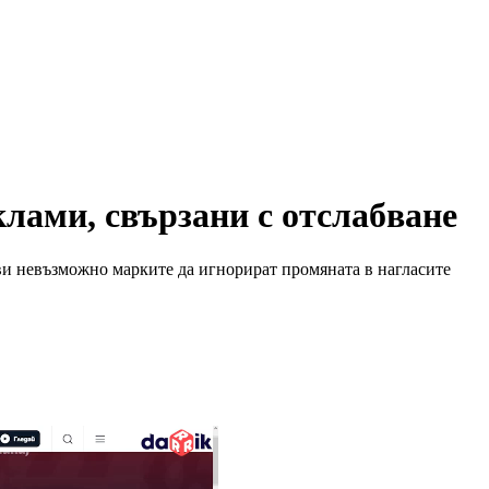
клами, свързани с отслабване
ви невъзможно марките да игнорират промяната в нагласите