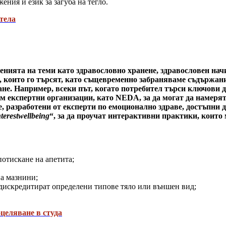
ения и език за загуба на тегло.
тела
енията на теми като здравословно хранене, здравословен нач
, които го търсят, като същевременно забраняваме съдържани
не. Например, всеки път, когато потребител търси ключови д
м експертни организации, като NEDA, за да могат да намерят
е, разработени от експерти по емоционално здраве, достъпни
terestwellbeing
“, за да проучат интерактивни практики, които
потискане на апетита;
на мазнини;
и дискредитират определени типове тяло или външен вид;
целяване в студа