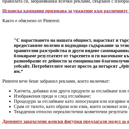
правилата си, забранявайки всички реклами, свързани с изображ
Испанска кампания призовава за уважение към различните 
Както е обяснено от Pinterest:
"С нарастването на нашата общност, нарастват и търс
предоставяме полезно и подходящо съдържание за тези
хранителни разстройства и други видове самонаранява
блокираме резултатите от търсенето и ги насочваме къ
разнообразие от дейности за емоционално благополучи
уебсайт. Потребителите могат просто да потърсят „
#pin
им.“
Pinterest вече беше забранил реклами, които включват:
Хапчета, добавки или други продукти за отслабване или 
Изображения преди и след отслабване;
Процедури за отслабване като липосукция или изгаряне 
Срам от тялото, като образи или език, които осмиват ил
Твърдения относно нереалистични козметични резултати
Древните закръглени женски фигурки предлагали модел за о