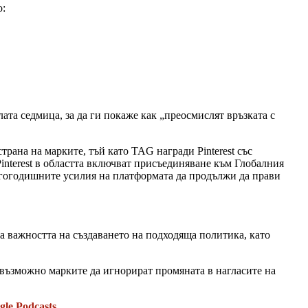
о:
ялата седмица, за да ги покаже как „преосмислят връзката с
страна на марките, тъй като TAG награди Pinterest със
Pinterest в областта включват присъединяване към Глобалния
многогодишните усилия на платформата да продължи да прави
на важността на създаването на подходяща политика, като
възможно марките да игнорират промяната в нагласите на
gle Podcasts