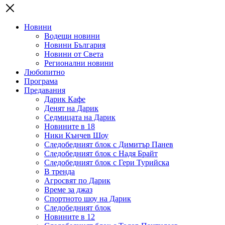
Новини
Водещи новини
Новини България
Новини от Света
Регионални новини
Любопитно
Програма
Предавания
Дарик Кафе
Денят на Дарик
Седмицата на Дарик
Новините в 18
Ники Кънчев Шоу
Следобедният блок с Димитър Панев
Следобедният блок с Надя Брайт
Следобедният блок с Гери Турийска
В тренда
Агросвят по Дарик
Време за джаз
Спортното шоу на Дарик
Следобедният блок
Новините в 12