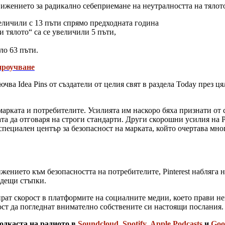
вижението за радикално себеприемане на неутралността на тялот
величили с 13 пъти спрямо предходната година
и тялото“ са се увеличили 5 пъти,
ло 63 пъти.
проучване
ючва Idea Pins от създатели от целия свят в раздела Today през ц
 марката и потребителите. Усилията им наскоро бяха признати от 
ата да отговаря на строги стандарти. Други скорошни усилия на 
а специален център за безопасност на марката, който очертава 
жението към безопасността на потребителите, Pinterest набляга 
ъдещи стъпки.
ат скорост в платформите на социалните медии, което прави не
ост да погледнат внимателно собствените си настоящи послания.
одкаста на радиото в
Soundcloud
,
Spotify
,
Apple Podcasts
и
Goo