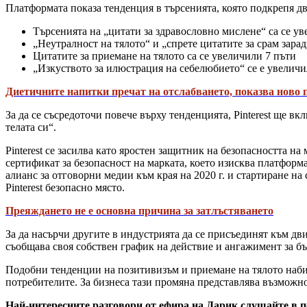
Платформата показа тенденция в търсенията, която подкрепя д
Търсенията на „цитати за здравословно мислене“ са се у
„Неутралност на тялото“ и „спрете цитатите за срам зарад
Цитатите за приемане на тялото са се увеличили 7 пъти
„Изкуството за илюстрация на себелюбието“ се е увеличи
Диетичните напитки пречат на отслабването, показва ново 
За да се съсредоточи повече върху тенденцията, Pinterest ще вкл
телата си“.
Pinterest се засилва като яростен защитник на безопасността на
сертификат за безопасност на марката, което изисква платформ
алианс за отговорни медии към края на 2020 г. и стартиране н
Pinterest безопасно място.
Преяждането не е основна причина за затлъстяването
За да насърчи другите в индустрията да се присъединят към дви
съобщава своя собствен график на действие и ангажимент за б
Подобни тенденции на позитивизъм и приемане на тялото набир
потребителите. За бизнеса тази промяна представлява възможн
Най-интересните разговори от ефира на Дарик слушайте в п