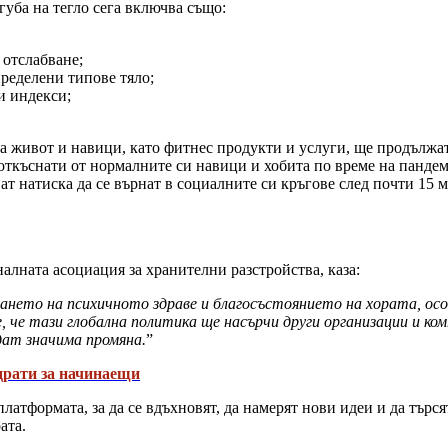
губа на тегло сега включва също:
 отслабване;
пределени типове тяло;
и индекси;
на живот и навици, като фитнес продукти и услуги, ще продължат 
а откъснати от нормалните си навици и хобита по време на панде
т натиска да се върнат в социалните си кръгове след почти 15 м
лната асоциация за хранителни разстройства, каза:
нето на психичното здраве и благосъстоянието на хората, осо
 че тази глобална политика ще насърчи други организации и ко
дат значима промяна.
”
драти за начинаещи
в платформата, за да се вдъхновят, да намерят нови идеи и да тър
рата.