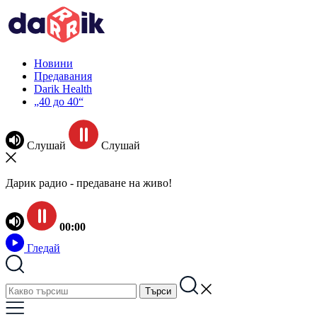
Новини
Предавания
Darik Health
„40 до 40“
Слушай
Слушай
Дарик радио - предаване на живо!
00:00
Гледай