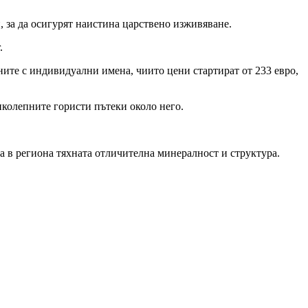
, за да осигурят наистина царствено изживяване.
.
ните с индивидуални имена, чиито цени стартират от 233 евро,
иколепните гористи пътеки около него.
а в региона тяхната отличителна минералност и структура.