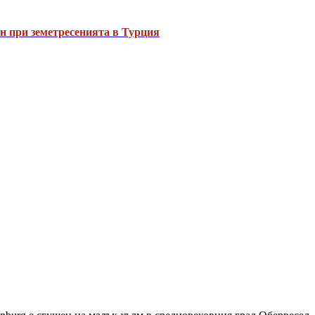
н при земетресенията в Турция