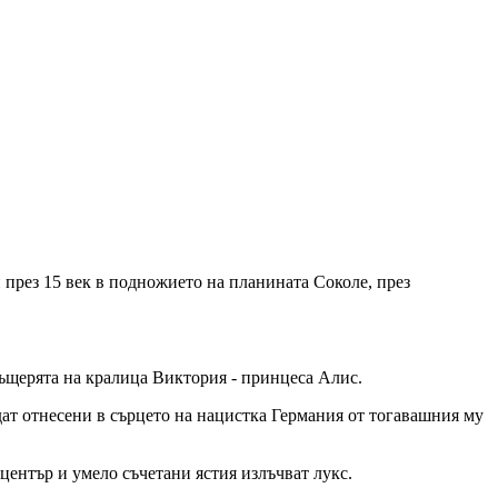
 през 15 век в подножието на планината Соколе, през
ъщерята на кралица Виктория - принцеса Алис.
дат отнесени в сърцето на нацистка Германия от тогавашния му
център и умело съчетани ястия излъчват лукс.