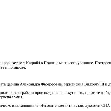
н ров, замъкът Karpniki в Полша е магическо убежище. Построен
ове и принцове.
ата царица Александра Фьодоровна, германския Вилхелм III и д
нилище за ограбени произведения на изкуството, преди те да бъ
ервена армия.
рическо възстановяване. Неговите елегантни стаи, луксозен СПА 