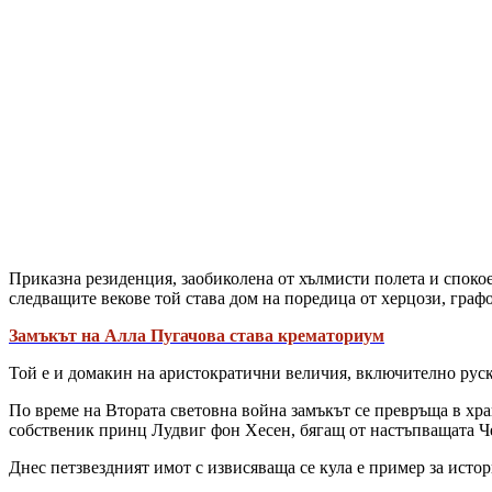
Приказна резиденция, заобиколена от хълмисти полета и спокое
следващите векове той става дом на поредица от херцози, граф
Замъкът на Алла Пугачова става крематориум
Той е и домакин на аристократични величия, включително руск
По време на Втората световна война замъкът се превръща в хра
собственик принц Лудвиг фон Хесен, бягащ от настъпващата Ч
Днес петзвездният имот с извисяваща се кула е пример за исто