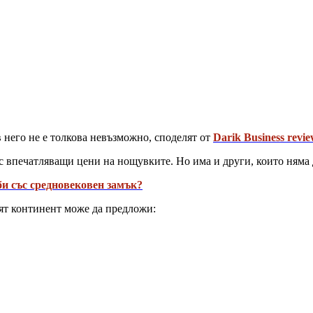
в него не е толкова невъзможно, споделят от
Darik Business revie
с впечатляващи цени на нощувките. Но има и други, които няма 
би със средновековен замък?
ят континент може да предложи: