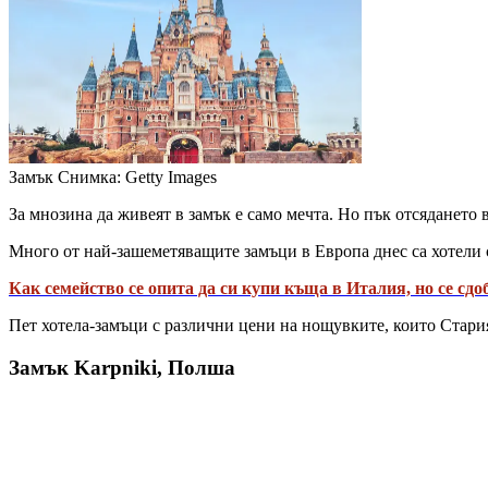
Замък
Снимка: Getty Images
За мнозина да живеят в замък е само мечта. Но пък отсядането 
Много от най-зашеметяващите замъци в Европа днес са хотели 
Как семейство се опита да си купи къща в Италия, но се сдо
Пет хотела-замъци с различни цени на нощувките, които Стари
Замък Karpniki, Полша