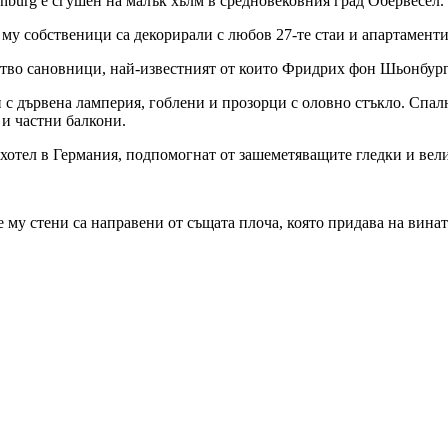
enburg е сгушен на малък хълм в средновековния град Обервесел.
му собственици са декорирали с любов 27-те стаи и апартаменти
ество сановници, най-известният от които Фридрих фон Шьонбург
н с дървена ламперия, гоблени и прозорци с оловно стъкло. Спал
 и частни балкони.
хотел в Германия, подпомогнат от зашеметяващите гледки и вел
 му стени са направени от същата плоча, която придава на винат