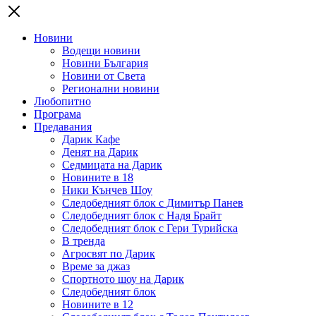
Новини
Водещи новини
Новини България
Новини от Света
Регионални новини
Любопитно
Програма
Предавания
Дарик Кафе
Денят на Дарик
Седмицата на Дарик
Новините в 18
Ники Кънчев Шоу
Следобедният блок с Димитър Панев
Следобедният блок с Надя Брайт
Следобедният блок с Гери Турийска
В тренда
Агросвят по Дарик
Време за джаз
Спортното шоу на Дарик
Следобедният блок
Новините в 12