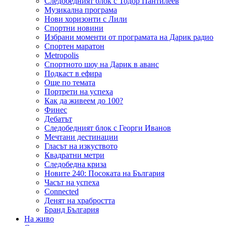
Следобедният блок с Тодор Пантилеев
Музикална програма
Нови хоризонти с Лили
Спортни новини
Избрани моменти от програмата на Дарик радио
Спортен маратон
Metropolis
Спортното шоу на Дарик в аванс
Подкаст в ефира
Още по темата
Портрети на успеха
Как да живеем до 100?
Финес
Дебатът
Следобедният блок с Георги Иванов
Мечтани дестинации
Гласът на изкуството
Квадратни метри
Следобедна криза
Новите 240: Посоката на България
Часът на успеха
Connected
Денят на храбростта
Бранд България
На живо