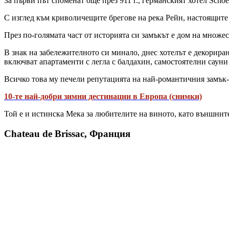
За първи път споменат още през 911 г., германският хотел Scho
С изглед към криволичещите брегове на река Рейн, настоящите 
През по-голямата част от историята си замъкът е дом на множ
В знак на забележителното си минало, днес хотелът е декорира
включват апартаменти с легла с балдахин, самостоятелни сауни
Всичко това му печели репутацията на най-романтичния замък-
10-те най-добри зимни дестинации в Европа (снимки)
Той е и истинска Мека за любителите на виното, като външните
Chateau de Brissac, Франция