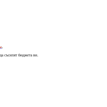
w
.
да съсипят бюджета ви.