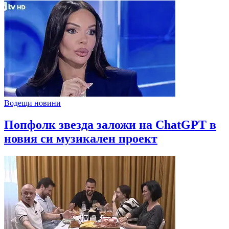
Водещи новини
Попфолк звезда заложи на ChatGPT в
новия си музикален проект