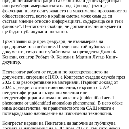
предишни администрации са се опитвали да дискредитират
или разубедят американския народ, Доналд Тръмп „е
фокусиран върху осигуряването на максимална прозрачност за
обществеността, която в крайна сметка може сама да си
състави мнение относно информацията, съдържаща се в тези
файлове“. Пентагонът съобщи, че допълнителни документи
ще бъдат публикувани поетапно.
Тръмп заяви още през февруари, че възнамерява да
предприеме това действие. Преди това той публикува
документи, свързани с убийствата на президента Джон Ф.
Кенеди, сенатор Робърт Ф. Кенеди и Мартин Лутър Кинг-
джуниър.
Пентагонът работи от години по разсекретяването на
документи, свързани с НЛО, а Конгресът създаде служба през
2022 г. за разсекретяване на материали. Първият доклад от
2024 г. разкри стотици нови явления, свързани с UAP -
неидентифицирани въздушни явления или
неидентифицирани аномални явления (unidentified aerial
phenomena or unidentified anomalous phenomena). В него обаче
няма доказателства, че правителството на САЩ някога е
потвърждавало наблюдение на извънземна технология.
Конгресът нареди на Пентагона да започне да публикува
досиета за наблюдения на НЛО през 2022 г., тъй като някои