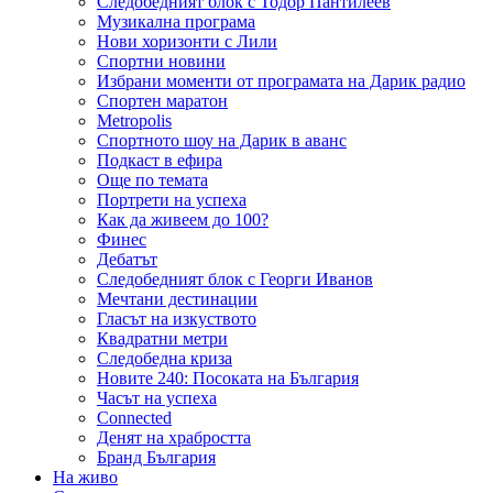
Следобедният блок с Тодор Пантилеев
Музикална програма
Нови хоризонти с Лили
Спортни новини
Избрани моменти от програмата на Дарик радио
Спортен маратон
Metropolis
Спортното шоу на Дарик в аванс
Подкаст в ефира
Още по темата
Портрети на успеха
Как да живеем до 100?
Финес
Дебатът
Следобедният блок с Георги Иванов
Мечтани дестинации
Гласът на изкуството
Квадратни метри
Следобедна криза
Новите 240: Посоката на България
Часът на успеха
Connected
Денят на храбростта
Бранд България
На живо