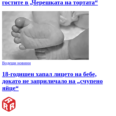
гостите в „Черешката на тортата“
Водещи новини
18-годишен хапал лицето на бебе,
докато не заприличало на „счупено
яйце“