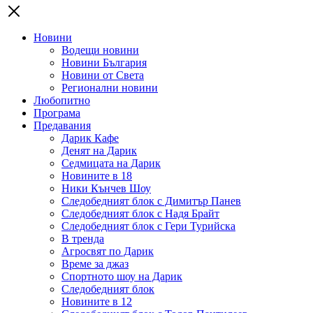
Новини
Водещи новини
Новини България
Новини от Света
Регионални новини
Любопитно
Програма
Предавания
Дарик Кафе
Денят на Дарик
Седмицата на Дарик
Новините в 18
Ники Кънчев Шоу
Следобедният блок с Димитър Панев
Следобедният блок с Надя Брайт
Следобедният блок с Гери Турийска
В тренда
Агросвят по Дарик
Време за джаз
Спортното шоу на Дарик
Следобедният блок
Новините в 12