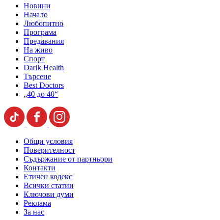
Новини
Начало
Любопитно
Програма
Предавания
На живо
Спорт
Darik Health
Търсене
Best Doctors
„40 до 40“
Общи условия
Поверителност
Съдържание от партньори
Контакти
Етичен кодекс
Всички статии
Ключови думи
Реклама
За нас