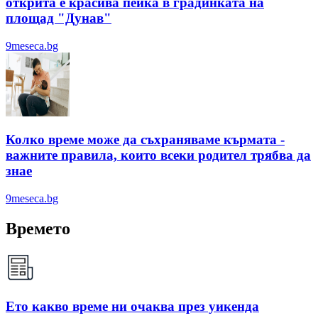
открита е красива пейка в градинката на
площад "Дунав"
9meseca.bg
Колко време може да съхраняваме кърмата -
важните правила, които всеки родител трябва да
знае
9meseca.bg
Времето
Ето какво време ни очаква през уикенда