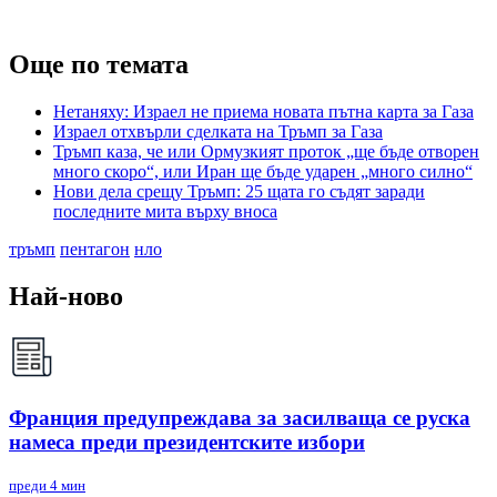
Още по темата
Нетаняху: Израел не приема новата пътна карта за Газа
Израел отхвърли сделката на Тръмп за Газа
Тръмп каза, че или Ормузкият проток „ще бъде отворен
много скоро“, или Иран ще бъде ударен „много силно“
Нови дела срещу Тръмп: 25 щата го съдят заради
последните мита върху вноса
тръмп
пентагон
нло
Най-ново
Франция предупреждава за засилваща се руска
намеса преди президентските избори
преди 4 мин