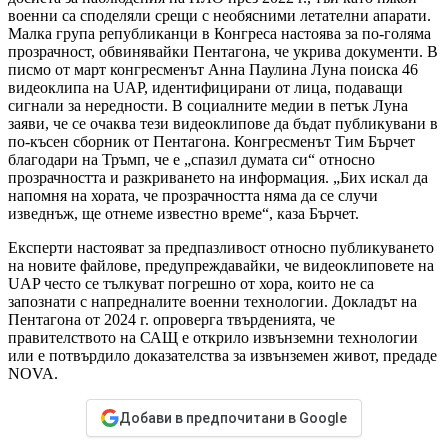
военни са споделяли срещи с необясними летателни апарати.
Малка група републиканци в Конгреса настоява за по-голяма
прозрачност, обвинявайки Пентагона, че укрива документи. В
писмо от март конгресменът Анна Паулина Луна поиска 46
видеоклипа на UAP, идентифицирани от лица, подаващи
сигнали за нередности. В социалните медии в петък Луна
заяви, че се очаква тези видеоклипове да бъдат публикувани в
по-късен сборник от Пентагона. Конгресменът Тим ​​Бърчет
благодари на Тръмп, че е „спазил думата си“ относно
прозрачността и разкриването на информация. „Бих искал да
напомня на хората, че прозрачността няма да се случи
изведнъж, ще отнеме известно време“, каза Бърчет.
Експерти настояват за предпазливост относно публикуването
на новите файлове, предупреждавайки, че видеоклиповете на
UAP често се тълкуват погрешно от хора, които не са
запознати с напредналите военни технологии. Докладът на
Пентагона от 2024 г. опроверга твърденията, че
правителството на САЩ е открило извънземни технологии
или е потвърдило доказателства за извънземен живот, предаде
NOVA.
Добави в предпочитани в Google