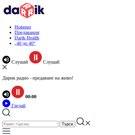
Новини
Предавания
Darik Health
„40 до 40“
Слушай
Слушай
Дарик радио - предаване на живо!
00:00
Гледай