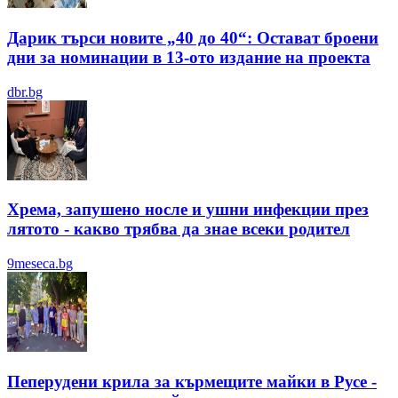
Дарик търси новите „40 до 40“: Остават броени
дни за номинации в 13-ото издание на проекта
dbr.bg
Хрема, запушено носле и ушни инфекции през
лятотo - какво трябва да знае всеки родител
9meseca.bg
Пеперудени крила за кърмещите майки в Русе -