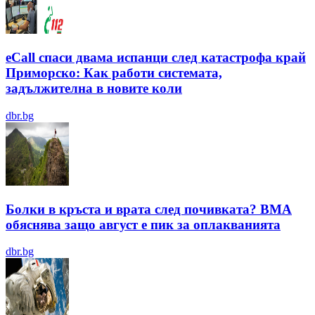
eCall спаси двама испанци след катастрофа край
Приморско: Как работи системата,
задължителна в новите коли
dbr.bg
Болки в кръста и врата след почивката? ВМА
обяснява защо август е пик за оплакванията
dbr.bg