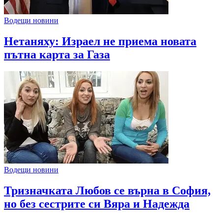
Водещи новини
Нетаняху: Израел не приема новата
пътна карта за Газа
Водещи новини
Тризначката Любов се върна в София,
но без сестрите си Вяра и Надежда