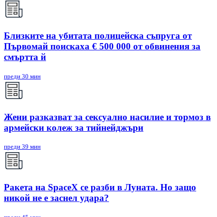
Близките на убитата полицейска съпруга от
Първомай поискаха € 500 000 от обвинения за
смъртта й
преди 30 мин
Жени разказват за сексуално насилие и тормоз в
армейски колеж за тийнейджъри
преди 39 мин
Ракета на SpaceX се разби в Луната. Но защо
никой не е заснел удара?