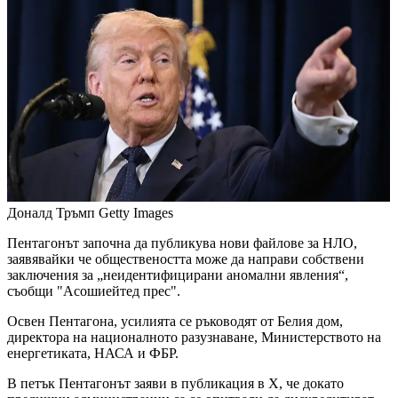
Доналд Тръмп
Getty Images
Пентагонът започна да публикува нови файлове за НЛО,
заявявайки че обществеността може да направи собствени
заключения за „неидентифицирани аномални явления“,
съобщи "Асошиейтед прес".
Освен Пентагона, усилията се ръководят от Белия дом,
директора на националното разузнаване, Министерството на
енергетиката, НАСА и ФБР.
В петък Пентагонът заяви в публикация в X, че докато