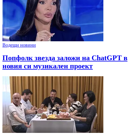
Водещи новини
Попфолк звезда заложи на ChatGPT в
новия си музикален проект