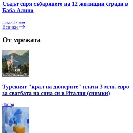
Съдът спря събарянето на 12 жилищни сгради в
Баба Алино
преди 37 мин
Всички
От мрежата
Турският "крал на дюнерите" плати 3 млн. евро
за сватбата на сина си в Италия (снимки)
dbr.bg