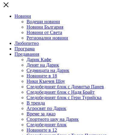
Новини
Водещи новини
Новини България
Новини от Света
Регионални новини
Любопитно
Програма
Предавания
Дарик Кафе
Денят на Дарик
Седмицата на Дарик
Новините в 18
Ники Кънчев Шоу
Следобедният блок с Димитър Панев
Следобедният блок с Надя Брайт
Следобедният блок с Гери Турийска
В тренда
Агросвят по Дарик
Време за джаз
Спортното шоу на Дарик
Следобедният блок
Новините в 12