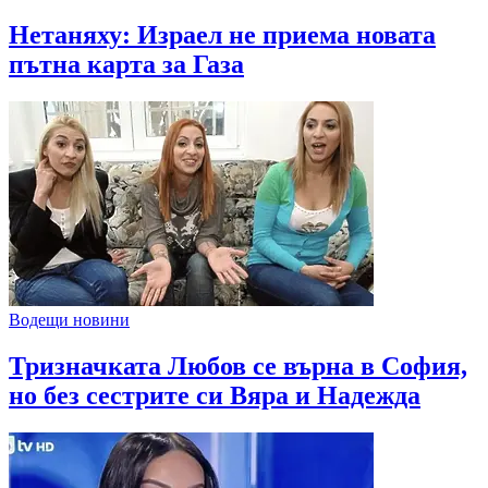
Нетаняху: Израел не приема новата
пътна карта за Газа
Водещи новини
Тризначката Любов се върна в София,
но без сестрите си Вяра и Надежда