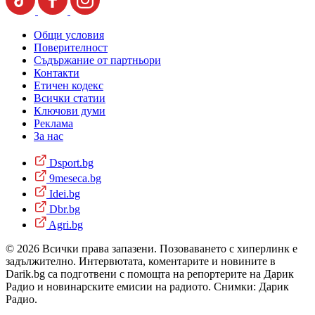
Общи условия
Поверителност
Съдържание от партньори
Контакти
Етичен кодекс
Всички статии
Ключови думи
Реклама
За нас
Dsport.bg
9meseca.bg
Idei.bg
Dbr.bg
Agri.bg
© 2026 Всички права запазени. Позоваването с хиперлинк е
задължително. Интервютата, коментарите и новините в
Darik.bg са подготвени с помощта на репортерите на Дарик
Радио и новинарските емисии на радиото. Снимки: Дарик
Радио.