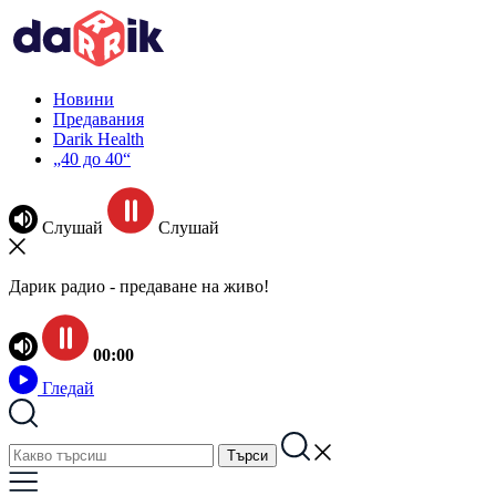
Новини
Предавания
Darik Health
„40 до 40“
Слушай
Слушай
Дарик радио - предаване на живо!
00:00
Гледай