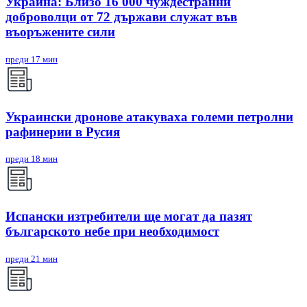
Украйна: Близо 16 000 чуждестранни
доброволци от 72 държави служат във
въоръжените сили
преди 17 мин
Украински дронове атакуваха големи петролни
рафинерии в Русия
преди 18 мин
Испански изтребители ще могат да пазят
българското небе при необходимост
преди 21 мин