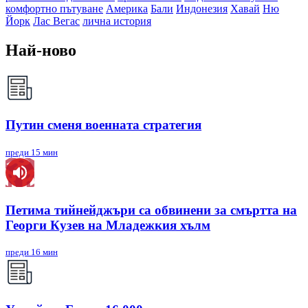
комфортно пътуване
Америка
Бали
Индонезия
Хавай
Ню
Йорк
Лас Вегас
лична история
Най-ново
Путин сменя военната стратегия
преди 15 мин
Петима тийнейджъри са обвинени за смъртта на
Георги Кузев на Младежкия хълм
преди 16 мин