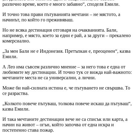
различно време, което е много забавно“, споделя Емили.
И точно това прави пътуванията мечтани – не мястото, а
начинът, по който го преживяваш.
Но не всяка дестинация отговаря на очакванията. Бали,
например, е място, което за едни е рай, а за други – прекалено
комерсиално.
„За мен Бали не е Индонезия. Претъпкан е, преоценен“, казва
Емили.
А Лео има съвсем различно мнение – за него това е една от
любимите му дестинации. И точно тук се вижда най-важното:
мечтаните места не са универсални, а лични.
Може би най-силната истина е, че пътуването не свършва. То
се разраства.
„Колкото повече пътуваш, толкова повече искаш да пътуваш“,
казва Емили.
И така мечтаните дестинации вече не са списък или карта, а
начин на живот – огън, който започва от една искра и
постепенно става пожар.