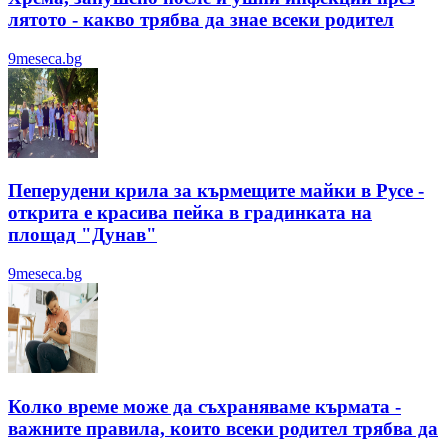
лятотo - какво трябва да знае всеки родител
9meseca.bg
Пеперудени крила за кърмещите майки в Русе -
открита е красива пейка в градинката на
площад "Дунав"
9meseca.bg
Колко време може да съхраняваме кърмата -
важните правила, които всеки родител трябва да