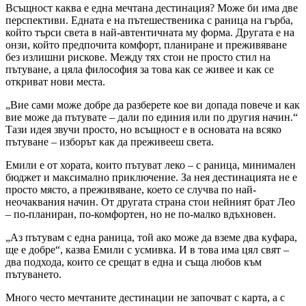
Всъщност каква е една мечтана дестинация? Може би има две
перспективи. Едната е на пътешественика с раница на гърба,
който търси света в най-автентичната му форма. Другата е на
онзи, който предпочита комфорт, планиране и преживяване
без излишни рискове. Между тях стои не просто стил на
пътуване, а цяла философия за това как се живее и как се
откриват нови места.
„Вие сами може добре да разберете кое ви допада повече и как
вие може да пътувате – дали по единия или по другия начин.“
Тази идея звучи просто, но всъщност е в основата на всяко
пътуване – изборът как да преживееш света.
Емили е от хората, които пътуват леко – с раница, минимален
бюджет и максимално приключение. За нея дестинацията не е
просто място, а преживяване, което се случва по най-
неочаквания начин. От другата страна стои нейният брат Лео
– по-планиран, по-комфортен, но не по-малко вдъхновен.
„Аз пътувам с една раница, той ако може да вземе два куфара,
ще е добре“, казва Емили с усмивка. И в това има цял свят –
два подхода, които се срещат в една и съща любов към
пътуването.
Много често мечтаните дестинации не започват с карта, а с