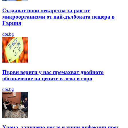
Създават нови лекарства за рак от
микроорганизми от най-дълбоката пещера в
Гърция
dbr.bg
Първи вериги у нас премахват двойното
обозначение на цените в лева и евро
dbr.bg
Хрема, запушено носле и ушни инфекции през