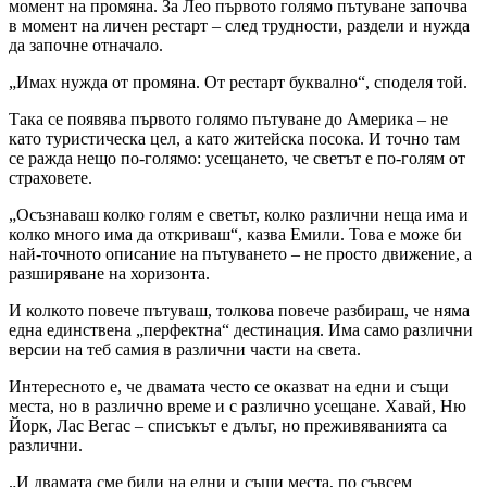
момент на промяна. За Лео първото голямо пътуване започва
в момент на личен рестарт – след трудности, раздели и нужда
да започне отначало.
„Имах нужда от промяна. От рестарт буквално“, споделя той.
Така се появява първото голямо пътуване до Америка – не
като туристическа цел, а като житейска посока. И точно там
се ражда нещо по-голямо: усещането, че светът е по-голям от
страховете.
„Осъзнаваш колко голям е светът, колко различни неща има и
колко много има да откриваш“, казва Емили. Това е може би
най-точното описание на пътуването – не просто движение, а
разширяване на хоризонта.
И колкото повече пътуваш, толкова повече разбираш, че няма
една единствена „перфектна“ дестинация. Има само различни
версии на теб самия в различни части на света.
Интересното е, че двамата често се оказват на едни и същи
места, но в различно време и с различно усещане. Хавай, Ню
Йорк, Лас Вегас – списъкът е дълъг, но преживяванията са
различни.
„И двамата сме били на едни и същи места, по съвсем