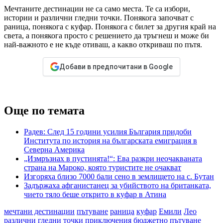
Мечтаните дестинации не са само места. Те са избори,
истории и различни гледни точки. Понякога започват с
раница, понякога с куфар. Понякога с билет за другия край на
света, а понякога просто с решението да тръгнеш и може би
най-важното е не къде отиваш, а какво откриваш по пътя.
Добави в предпочитани в Google
Още по темата
Радев: След 15 години усилия България придоби
Института по история на българската емиграция в
Северна Америка
„Измръзнах в пустинята!“: Ева разкри неочакваната
страна на Мароко, която туристите не очакват
Изгоряха близо 7000 бали сено в землището на с. Бутан
Задържаха афганистанец за убийството на британката,
чието тяло беше открито в куфар в Атина
мечтани дестинации
пътуване
раница
куфар
Емили
Лео
различни гледни точки
приключения
бюджетно пътуване