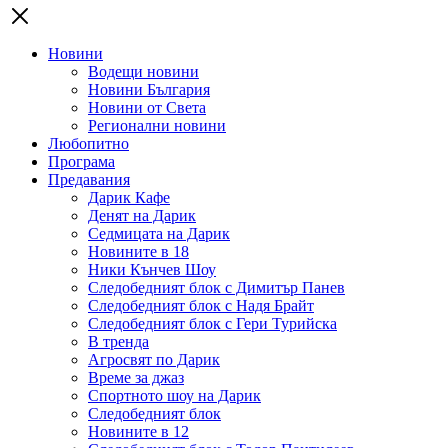
Новини
Водещи новини
Новини България
Новини от Света
Регионални новини
Любопитно
Програма
Предавания
Дарик Кафе
Денят на Дарик
Седмицата на Дарик
Новините в 18
Ники Кънчев Шоу
Следобедният блок с Димитър Панев
Следобедният блок с Надя Брайт
Следобедният блок с Гери Турийска
В тренда
Агросвят по Дарик
Време за джаз
Спортното шоу на Дарик
Следобедният блок
Новините в 12