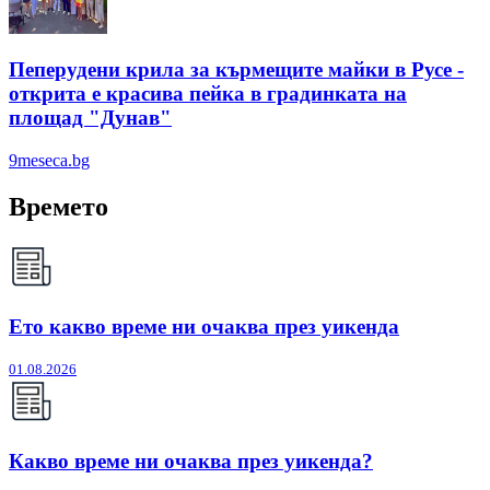
Пеперудени крила за кърмещите майки в Русе -
открита е красива пейка в градинката на
площад "Дунав"
9meseca.bg
Времето
Ето какво време ни очаква през уикенда
01.08.2026
Какво време ни очаква през уикенда?