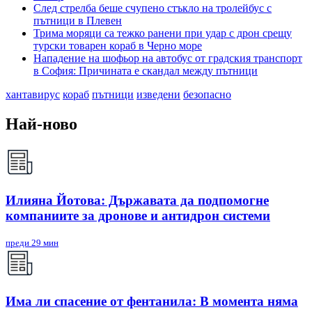
След стрелба беше счупено стъкло на тролейбус с
пътници в Плевен
Трима моряци са тежко ранени при удар с дрон срещу
турски товарен кораб в Черно море
Нападение на шофьор на автобус от градския транспорт
в София: Причината е скандал между пътници
хантавирус
кораб
пътници
изведени
безопасно
Най-ново
Илияна Йотова: Държавата да подпомогне
компаниите за дронове и антидрон системи
преди 29 мин
Има ли спасение от фентанила: В момента няма