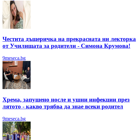
Честита дъщеричка на прекрасната ни лекторка
от Училищата за родители - Симона Крумова!
9meseca.bg
Хрема, запушено носле и ушни инфекции през
лятотo - какво трябва да знае всеки родител
9meseca.bg