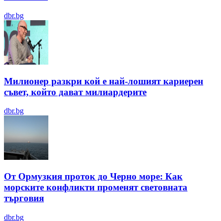
dbr.bg
Милионер разкри кой е най-лошият кариерен
съвет, който дават милиардерите
dbr.bg
От Ормузкия проток до Черно море: Как
морските конфликти променят световната
търговия
dbr.bg