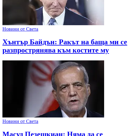
Новини от Света
Хънтър Байдън: Ракът на баща ми се
разпрострянява към костите му
Новини от Света
Масуд Пезешкиан: Няма да се