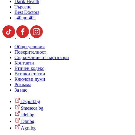
Darik Health
Търсене
Best Doctors
„40 до 40“
Общи условия
Поверителност
Съдържание от партньори
Контакти
Етичен кодекс
Всички статии
Ключови думи
Реклама
За нас
Dsport.bg
9meseca.bg
Idei.bg
Dbr.bg
Agri.bg