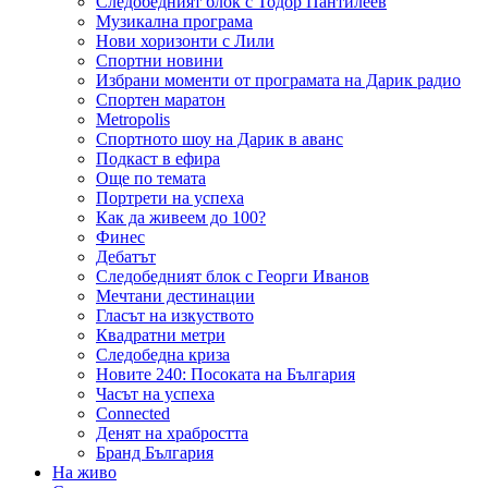
Следобедният блок с Тодор Пантилеев
Музикална програма
Нови хоризонти с Лили
Спортни новини
Избрани моменти от програмата на Дарик радио
Спортен маратон
Metropolis
Спортното шоу на Дарик в аванс
Подкаст в ефира
Още по темата
Портрети на успеха
Как да живеем до 100?
Финес
Дебатът
Следобедният блок с Георги Иванов
Мечтани дестинации
Гласът на изкуството
Квадратни метри
Следобедна криза
Новите 240: Посоката на България
Часът на успеха
Connected
Денят на храбростта
Бранд България
На живо