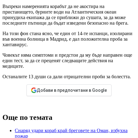
Въпреки намеренията корабът да не акостира на
пристанището, бурните води на Атлантическия океан
принудиха екипажа да се приближи до сушата, за да може
последните пътници да бъдат изведени безопасно на брега.
На този фон стана ясно, че един от 14-те испанци, изолирани
във военна болница в Мадрид, е дал положителна проба за
хантавирус.
Човекът няма симптоми и предстои да му бъде направен още
един тест, за да се преценят следващите действия на
медиците.
Останалите 13 души са дали отрицателни проби за болестта.
Добави в предпочитани в Google
Още по темата
Снаряд удари кораб край бреговете на Оман, избухна
пожар