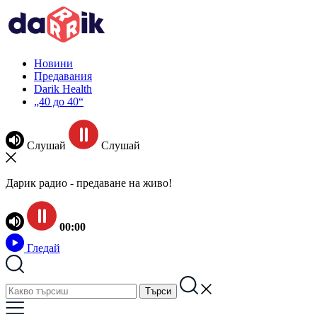
Новини
Предавания
Darik Health
„40 до 40“
Слушай
Слушай
Дарик радио - предаване на живо!
00:00
Гледай