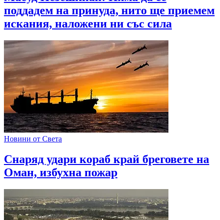
поддадем на принуда, нито ще приемем
искания, наложени ни със сила
Новини от Света
Снаряд удари кораб край бреговете на
Оман, избухна пожар