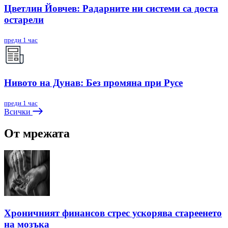
Цветлин Йовчев: Радарните ни системи са доста
остарели
преди 1 час
Нивото на Дунав: Без промяна при Русе
преди 1 час
Всички
От мрежата
Хроничният финансов стрес ускорява стареенето
на мозъка