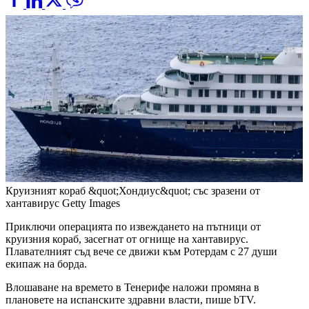
Круизният кораб &quot;Хондиус&quot; със зразени от
хантавирус
Getty Images
Приключи операцията по извеждането на пътници от
круизния кораб, засегнат от огнище на хантавирус.
Плавателният съд вече се движи към Ротердам с 27 души
екипаж на борда.
Влошаване на времето в Тенерифе наложи промяна в
плановете на испанските здравни власти, пише bTV.