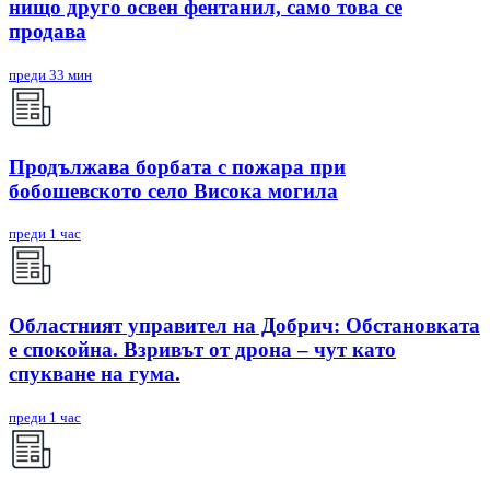
нищо друго освен фентанил, само това се
продава
преди 33 мин
Продължава борбата с пожара при
бобошевското село Висока могила
преди 1 час
Областният управител на Добрич: Обстановката
е спокойна. Взривът от дрона – чут като
спукване на гума.
преди 1 час