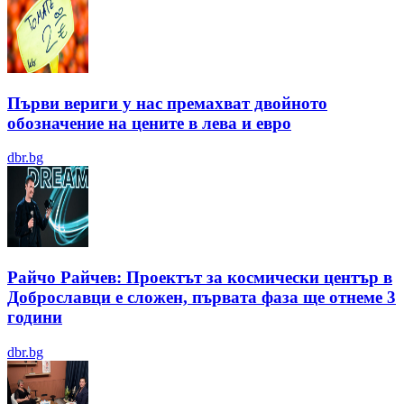
Първи вериги у нас премахват двойното
обозначение на цените в лева и евро
dbr.bg
Райчо Райчев: Проектът за космически център в
Доброславци е сложен, първата фаза ще отнеме 3
години
dbr.bg