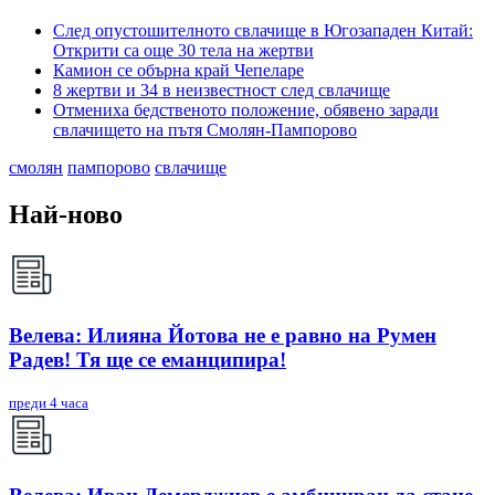
След опустошителното свлачище в Югозападен Китай:
Открити са още 30 тела на жертви
Камион се обърна край Чепеларе
8 жертви и 34 в неизвестност след свлачище
Отмениха бедственото положение, обявено заради
свлачището на пътя Смолян-Пампорово
смолян
пампорово
свлачище
Най-ново
Велева: Илияна Йотова не е равно на Румен
Радев! Тя ще се еманципира!
преди 4 часа