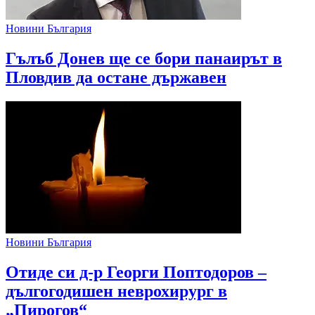
Новини България
Гълъб Донев ще се бори панаирът в
Пловдив да остане държавен
Новини България
Отиде си д-р Георги Поптодоров –
дългогодишен неврохирург в
„Пирогов“