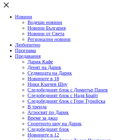
Новини
Водещи новини
Новини България
Новини от Света
Регионални новини
Любопитно
Програма
Предавания
Дарик Кафе
Денят на Дарик
Седмицата на Дарик
Новините в 18
Ники Кънчев Шоу
Следобедният блок с Димитър Панев
Следобедният блок с Надя Брайт
Следобедният блок с Гери Турийска
В тренда
Агросвят по Дарик
Време за джаз
Спортното шоу на Дарик
Следобедният блок
Новините в 12