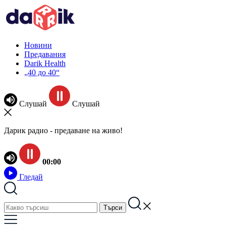
Новини
Предавания
Darik Health
„40 до 40“
Слушай
Слушай
Дарик радио - предаване на живо!
00:00
Гледай