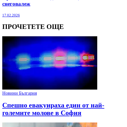
снеговалеж
17.02.2026
ПРОЧЕТЕТЕ ОЩЕ
Новини България
Спешно евакуираха един от най-
големите молове в София