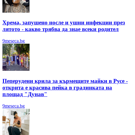
Хрема, запушено носле и ушни инфекции през
лятотo - какво трябва да знае всеки родител
9meseca.bg
Пеперудени крила за кърмещите майки в Русе -
открита е красива пейка в градинката на
площад "Дунав"
9meseca.bg