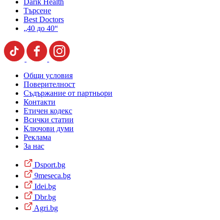
Darik Health
Търсене
Best Doctors
„40 до 40“
Общи условия
Поверителност
Съдържание от партньори
Контакти
Етичен кодекс
Всички статии
Ключови думи
Реклама
За нас
Dsport.bg
9meseca.bg
Idei.bg
Dbr.bg
Agri.bg