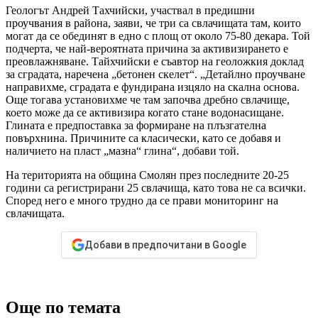
Геологът Андрей Тахчийски, участвал в предишни
проучвания в района, заяви, че три са свлачищата там, които
могат да се обединят в едно с площ от около 75-80 декара. Той
подчерта, че най-вероятната причина за активизирането е
преовлажняване. Тайхчийски е съавтор на геоложкия доклад
за сградата, наречена „бетонен скелет“. „Детайлно проучване
направихме, сградата е фундирана изцяло на скална основа.
Още тогава установихме че там започва дребно свлачище,
което може да се активизира когато стане водонасищане.
Глината е предпоставка за формиране на плъзгателна
повърхнина. Причините са класически, като се добавя и
наличието на пласт „мазна“ глина“, добави той.
На територията на община Смолян през последните 20-25
години са регистрирани 25 свлачища, като това не са всички.
Според него е много трудно да се прави мониторинг на
свлачищата.
Добави в предпочитани в Google
Още по темата