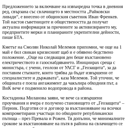
Предложението за включване на извънредна точка в дневния
ред, свързана със свлачището в местността „Райковски
ливади“, е внесено от общинския съветник Иван Френкев.
Той настоя съветниците и обществеността да получат
актуална информация за причините за активизирането му,
предприетите мерки и планираните укрепителни дейности,
пише БТА.
Кметът на Смолян Николай Мелемов припомни, че още на 1
май е бил свикан кризисният щаб и е обявено бедствено
положение. „Още на следващия ден беше възстановено
електричеството и газоснабдяването. Инициирах среща с
министъра, с учени, геолози от УАСГ и „Геозащита“, за да
поставим стъпките, които трябва да бъдат извършени от
специалистите и държавата“, каза Мелемов. Той уточни, че
общината е поела ангажимент да чакълира обходния път, а
ВиК вече е подменило водопровода в района.
Костадинка Миланова заяви, че вече са извършени
проучвания и вчера е получено становището от „Геозащита“ –
Перник. Подготвя се и договор за възстановяване на всички
компрометирани участъци по обходните републикански
пътища – през Превала и Рожен. Тя допълни, че минималните
срокове за възстановяване на пътя в района на свлачището се