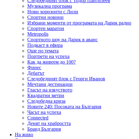
Следобедният блок с Тодор Пантилеев
Музикална програма
Нови хоризонти с Лили
Спортни новини
Избрани моменти от програмата на Дарик радио
Спортен маратон
Metropolis
Спортното шоу на Дарик в аванс
Подкаст в ефира
Още по темата
Портрети на успеха
Как да живеем до 100?
Финес
Дебатът
Следобедният блок с Георги Иванов
Мечтани дестинации
Гласът на изкуството
Квадратни метри
Следобедна криза
Новите 240: Посоката на България
Часът на успеха
Connected
Денят на храбростта
Бранд България
На живо