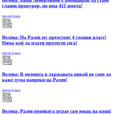
Велева: Иван Демерджиев е амбициран да стане
главен прокурор, но има 411 имота!
преди 4 часа
Велева: На Радев му предстоят 4 години власт!
Няма кой да плати протести сега!
преди 4 часа
Велева: В момента в държавата никой не смее да
каже дума напреки на Радев!
преди 4 часа
Велева: Радев понякога играе сам юнак на коня!