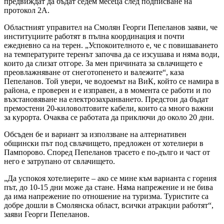
предвиждат да бъдат седем месеца след подписване на
протокол 2А.
Областният управител на Смолян Георги Пепеланов заяви, че
институциите работят в пълна координация и почти
ежедневно са на терен. „Успокоителното е, че с повишаването
на температурите теренът започва да се изсушава и няма води,
които да слизат отгоре. За мен причината за свлачището е
преовлажняване от снеготопенето и валежите“, каза
Пепеланов. Той увери, че водоемът на ВиК, който се намира в
района, е проверен и е изправен, а в момента се работи и по
възстановяване на електрозахранването. Предстои да бъдат
премостени 20-киловолтовите кабели, които са много важни
за курорта. Очаква се работата да приключи до около 20 дни.
Обсъден бе и вариант за използване на алтернативен
общински път под свлачището, предложен от хотелиери в
Пампорово. Според Пепеланов трасето е по-дълго и част от
него е затрупано от свлачището.
„Да успокоя хотелиерите – ако се мине към варианта с горния
път, до 10-15 дни може да стане. Няма напрежение и не бива
да има напрежение по отношение на туризма. Туристите са
добре дошли в Смолянска област, всички атракции работят“,
заяви Георги Пепеланов.