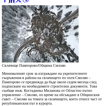
Свлачище Пампорово/Община Смлоян
Минималният срок за изграждане на укрепителните
съоръжения в района на свлачището по пътя Смолян –
Пампорово се предвижда да бъде около седем месеца след
подписване на необходимите строителни документи. Това
съобщи инж. Костадинка Миланова от Областно пътно
управление – Смолян, по време на обсъждане в Общинския
съвет – Смолян на темата за свлачището, което отнесе част от
републиканския път в курорта.