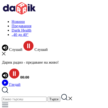
Новини
Предавания
Darik Health
„40 до 40“
Слушай
Слушай
Дарик радио - предаване на живо!
00:00
Гледай