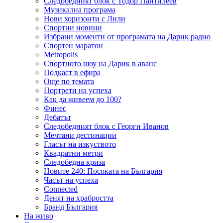
Следобедният блок с Тодор Пантилеев
Музикална програма
Нови хоризонти с Лили
Спортни новини
Избрани моменти от програмата на Дарик радио
Спортен маратон
Metropolis
Спортното шоу на Дарик в аванс
Подкаст в ефира
Още по темата
Портрети на успеха
Как да живеем до 100?
Финес
Дебатът
Следобедният блок с Георги Иванов
Мечтани дестинации
Гласът на изкуството
Квадратни метри
Следобедна криза
Новите 240: Посоката на България
Часът на успеха
Connected
Денят на храбростта
Бранд България
На живо