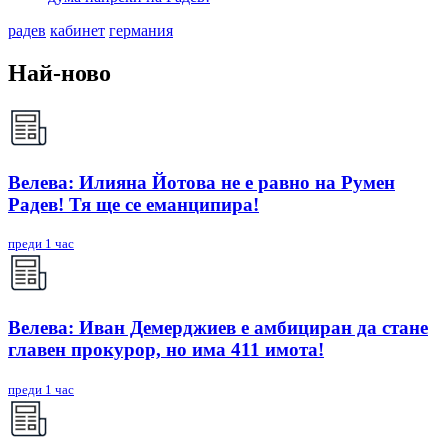
радев
кабинет
германия
Най-ново
Велева: Илияна Йотова не е равно на Румен
Радев! Тя ще се еманципира!
преди 1 час
Велева: Иван Демерджиев е амбициран да стане
главен прокурор, но има 411 имота!
преди 1 час