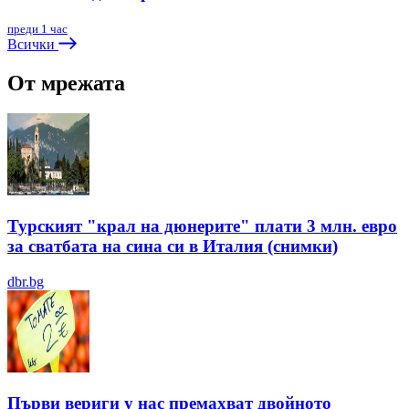
преди 1 час
Всички
От мрежата
Турският "крал на дюнерите" плати 3 млн. евро
за сватбата на сина си в Италия (снимки)
dbr.bg
Първи вериги у нас премахват двойното