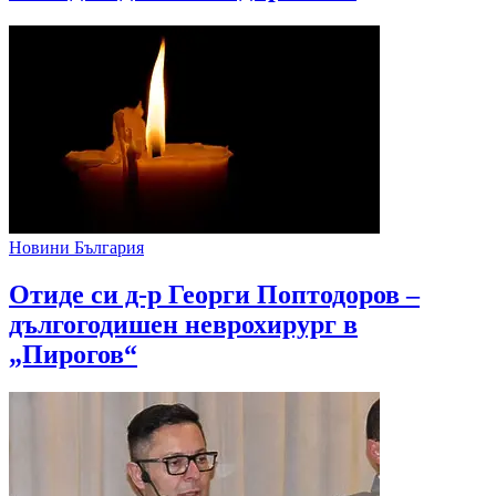
Новини България
Отиде си д-р Георги Поптодоров –
дългогодишен неврохирург в
„Пирогов“