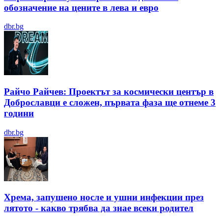
обозначение на цените в лева и евро
dbr.bg
Райчо Райчев: Проектът за космически център в
Доброславци е сложен, първата фаза ще отнеме 3
години
dbr.bg
Хрема, запушено носле и ушни инфекции през
лятотo - какво трябва да знае всеки родител