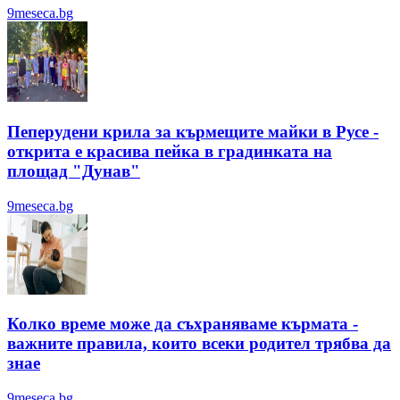
9meseca.bg
Пеперудени крила за кърмещите майки в Русе -
открита е красива пейка в градинката на
площад "Дунав"
9meseca.bg
Колко време може да съхраняваме кърмата -
важните правила, които всеки родител трябва да
знае
9meseca.bg