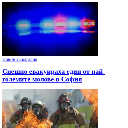
Новини България
Спешно евакуираха един от най-
големите молове в София