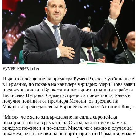
Румен Радев
БТА
Първото посещение на премиера Румен Радев в чужбина ще е
в Германия, по покана на канцлера Фридрих Мерц. Това заяви
пред журналисти в Брюксел министърът на външните работи
Велислава Петрова. Седмица, преди да поеме поста, Радев е
получил покани и от премиера Мелони, от президента
Макрон и председателя на Европейския съвет Антонио Коща.
"Мисля, че е ясно затвърждаване на силна европейска
позиция и работа в рамките на Съюза, който ние искаме да
виждаме по-силен и по-силен. Мисля, че е важно в случая да
покажем, че с ключови наши партньори като Германия, можем