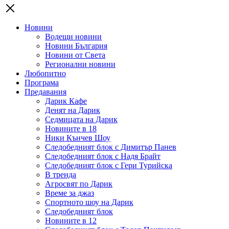
Новини
Водещи новини
Новини България
Новини от Света
Регионални новини
Любопитно
Програма
Предавания
Дарик Кафе
Денят на Дарик
Седмицата на Дарик
Новините в 18
Ники Кънчев Шоу
Следобедният блок с Димитър Панев
Следобедният блок с Надя Брайт
Следобедният блок с Гери Турийска
В тренда
Агросвят по Дарик
Време за джаз
Спортното шоу на Дарик
Следобедният блок
Новините в 12