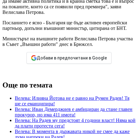
да имаме активна политика и в крайна сметка това е и въпрос
на поканите, които са се появили пред премиера", заяви
Велислава Петрова.
Посланието е ясно - България ще бъде активен европейски
партньор, допълни външният министър, цитирана от БНТ.
Министърът на външните работи Велислава Петрова участва
в Съвет „Външни работи" днес в Брюксел.
Добави в предпочитани в Google
Още по темата
Велева: Илияна Йотова не е равно на Румен Радев! Тя
ще се еманципира!
Велева: Иван Демерджиев е амбициран да стане главен
прокурор, но има 411 имота!
Велева: На Радев му предстоят 4 години власт! Няма кой
да плати протести сега!
Велева: В момента в държавата никой не смее да каже
дума напреки на Радев!