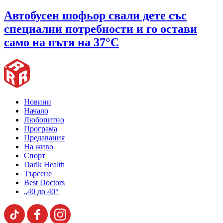
Автобусен шофьор свали дете със
специални потребности и го остави
само на пътя на 37°C
Новини
Начало
Любопитно
Програма
Предавания
На живо
Спорт
Darik Health
Търсене
Best Doctors
„40 до 40“