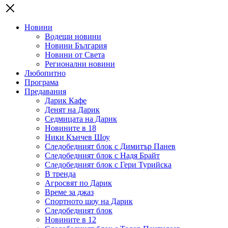
Новини
Водещи новини
Новини България
Новини от Света
Регионални новини
Любопитно
Програма
Предавания
Дарик Кафе
Денят на Дарик
Седмицата на Дарик
Новините в 18
Ники Кънчев Шоу
Следобедният блок с Димитър Панев
Следобедният блок с Надя Брайт
Следобедният блок с Гери Турийска
В тренда
Агросвят по Дарик
Време за джаз
Спортното шоу на Дарик
Следобедният блок
Новините в 12