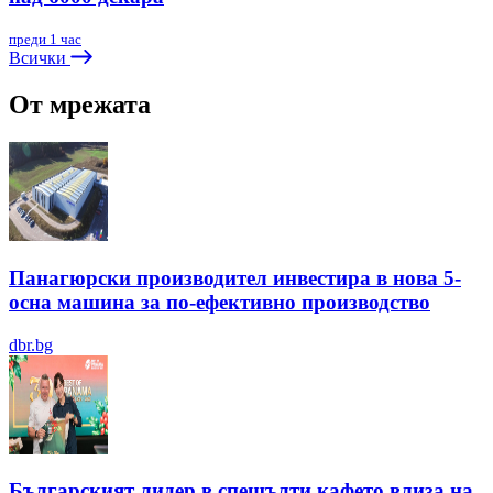
преди 1 час
Всички
От мрежата
Панагюрски производител инвестира в нова 5-
осна машина за по-ефективно производство
dbr.bg
Българският лидер в спешълти кафето влиза на