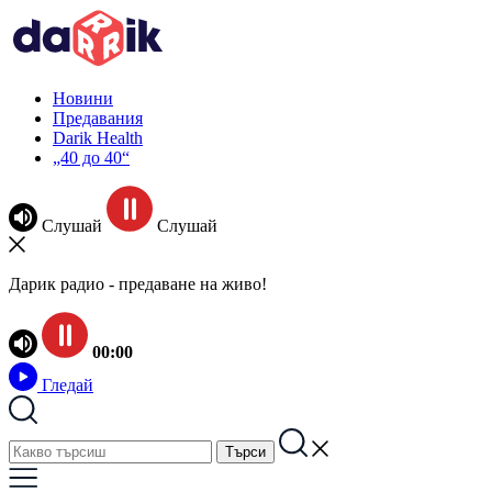
Новини
Предавания
Darik Health
„40 до 40“
Слушай
Слушай
Дарик радио - предаване на живо!
00:00
Гледай