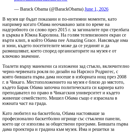
— Barack Obama (@BarackObama)
June 1, 2026
В музея ще бъдат показани и по-интимни моменти, като
например когато Обама неочаквано запя по време на
надгробното си слово през 2015 г. за загиналите при стрелбата
в църква в Южна Каролина. На голям телевизионен екран се
върти клип, в който Обама пее Amazing Grace. Навсякъде има
и зони, където посетителите може да се уединят и да
размишляват, което според организаторите на музея е от
ключово значение.
Тоалети върху манекени са изложени зад стъкло, включително
черно-червената рокля по дизайн на Нарсисо Родригес, с
която бившата първа дама носеше в изборната нощ през 2008
г. в Чикаго. Местоположението на музея е близо до мястото,
където Барак Обама започна политическата си кариера като
преподавател по право в Чикагския университет и където
живееше семейството. Мишел Обама също е израснала в
южната част на града.
Като любител на баскетбола, Обама настояваше за
професионално баскетболно игрище със стъклени панели,
което ще се използва за обществени програми. Бившата първа
дама проектира и градина към музея. Има и решетки за