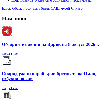
Доц. Лозанов: Радев си е социалистически човек!
Барак Обама
президент
бивш
САЩ
музей
Чикаго
Най-ново
Обзорните новини на Дарик на 8 август 2026 г.
преди 1 час
Снаряд удари кораб край бреговете на Оман,
избухна пожар
преди 1 час