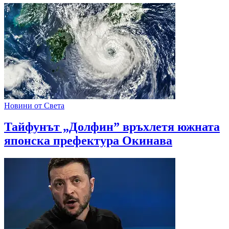
Новини от Света
Тайфунът „Долфин” връхлетя южната
японска префектура Окинава