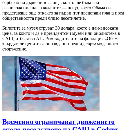
барбекю на дървени въглища, които ще бъдат на
разположение на гражданите — нещо, което Обама си
представяше още откакто за първи път представи плана пред
обществеността преди близо десетилетие.
Билетите за музея струват 30 долара, което е най-високата
цена, за който и да е президентски музей или библиотека в
САЩ, отбелязва АП. Ръководителите на фондация „Обама“
твърдят, че цените са оправдани предвид свръхмодерното
съоръжение.
Временно ограничават движението
около посолството на САЩ в София