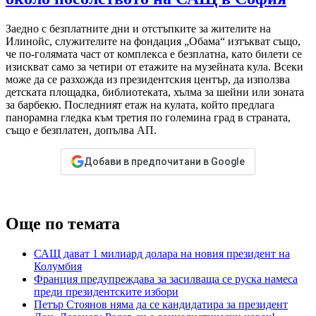
Заедно с безплатните дни и отстъпките за жителите на
Илинойс, служителите на фондация „Обама“ изтъкват също,
че по-голямата част от комплекса е безплатна, като билети се
изискват само за четири от етажите на музейната кула. Всеки
може да се разхожда из президентския център, да използва
детската площадка, библиотеката, хълма за шейни или зоната
за барбекю. Последният етаж на кулата, който предлага
панорамна гледка към третия по големина град в страната,
също е безплатен, допълва АП.
Добави в предпочитани в Google
Още по темата
САЩ дават 1 милиард долара на новия президент на
Колумбия
Франция предупреждава за засилваща се руска намеса
преди президентските избори
Петър Стоянов няма да се кандидатира за президент