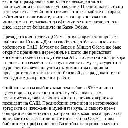
експонати разкриват същността на демокрацията и
постиженията на неговото управление. Предизвикателствата
и успехите на семейството оживяват през съдбите на хората,
събитията и политиките, които са ги вдъхновявали в
миналото и продължават да оформят тяхното наследство и
днес, казват от фондацията на Барак Обама.
Президентският център „Обама“ отваря врати за широката
публика на 19 юни - Ден на свободата, отбелязващ края на
робството в САЩ. Музеят на Барак и Мишел Обама ще бъде
открит с празнична церемония, на която ще присъстват
високопоставени гости, уточнява АП. Но десетки хиляди хора
- приятели и семейства на служителите на музея, студенти и
журналисти - вече получиха възможност да надникнат
предварително в комплекса от близо 80 декара, докато текат
последните довършителни работи.
Стойността на мащабния комплекс е близо 850 милиона
щатски долара, а експозициите му обхващат както
политическия, така и личния живот на първия чернокож
президент на САЩ. Предизборни сувенири и исторически
артефакти са изложени в музейната кула. В същото време
обширните обществени пространства в комплекса предлагат
зони, които отразяват личните интереси на Обама – нова
библиотека, професионално баскетболно игрище и места за