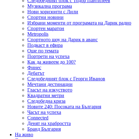
Следобедният блок с Тодор Пантилеев
Музикална програма
Нови хоризонти с Лили
Спортни новини
Избрани моменти от програмата на Дарик радио
Спортен маратон
Metropolis
Спортното шоу на Дарик в аванс
Подкаст в ефира
Още по темата
Портрети на успеха
Как да живеем до 100?
Финес
Дебатът
Следобедният блок с Георги Иванов
Мечтани дестинации
Гласът на изкуството
Квадратни метри
Следобедна криза
Новите 240: Посоката на България
Часът на успеха
Connected
Денят на храбростта
Бранд България
На живо