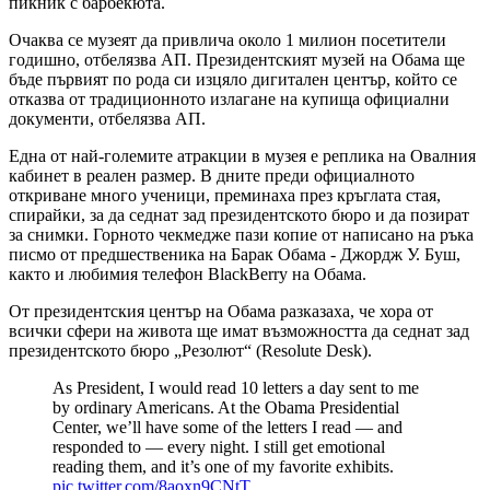
пикник с барбекюта.
Очаква се музеят да привлича около 1 милион посетители
годишно, отбелязва АП. Президентският музей на Обама ще
бъде първият по рода си изцяло дигитален център, който се
отказва от традиционното излагане на купища официални
документи, отбелязва АП.
Една от най-големите атракции в музея е реплика на Овалния
кабинет в реален размер. В дните преди официалното
откриване много ученици, преминаха през кръглата стая,
спирайки, за да седнат зад президентското бюро и да позират
за снимки. Горното чекмедже пази копие от написано на ръка
писмо от предшественика на Барак Обама - Джордж У. Буш,
както и любимия телефон BlackBerry на Обама.
От президентския център на Обама разказаха, че хора от
всички сфери на живота ще имат възможността да седнат зад
президентското бюро „Резолют“ (Resolute Desk).
As President, I would read 10 letters a day sent to me
by ordinary Americans. At the Obama Presidential
Center, we’ll have some of the letters I read — and
responded to — every night. I still get emotional
reading them, and it’s one of my favorite exhibits.
pic.twitter.com/8aoxn9CNtT