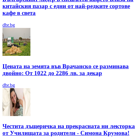
китайския пазар с едни от най-редките сортове
кафе в света
dbr.bg
Цената на земята във Врачанско се разминава
двойно: От 1022 до 2286 лв. за декар
dbr.bg
Честита дъщеричка на прекрасната ни лекторка
от Училищата за родители - Симона Крумова!