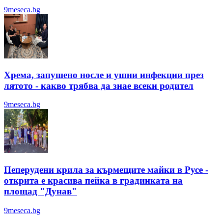
9meseca.bg
Хрема, запушено носле и ушни инфекции през
лятотo - какво трябва да знае всеки родител
9meseca.bg
Пеперудени крила за кърмещите майки в Русе -
открита е красива пейка в градинката на
площад "Дунав"
9meseca.bg