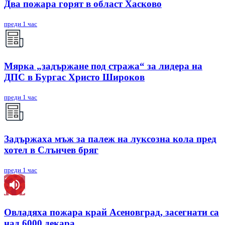
Два пожара горят в област Хасково
преди 1 час
Мярка „задържане под стража“ за лидера на
ДПС в Бургас Христо Широков
преди 1 час
Задържаха мъж за палеж на луксозна кола пред
хотел в Слънчев бряг
преди 1 час
Овладяха пожара край Асеновград, засегнати са
над 6000 декара