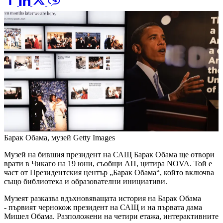
Барак Обама, музей
Getty Images
Музей на бившия президент на САЩ Барак Обама ще отвори
врати в Чикаго на 19 юни, съобщи АП, цитира NOVA. Той е
част от Президентския център „Барак Обама“, който включва
също библиотека и образователни инициативи.
Музеят разказва вдъхновяващата история на Барак Обама
- първият чернокож президент на САЩ и на първата дама
Мишел Обама. Разположени на четири етажа, интерактивните