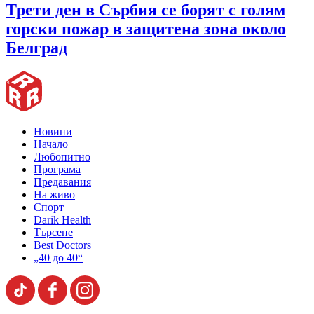
Трети ден в Сърбия се борят с голям
горски пожар в защитена зона около
Белград
Новини
Начало
Любопитно
Програма
Предавания
На живо
Спорт
Darik Health
Търсене
Best Doctors
„40 до 40“