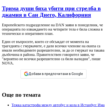
Трима души бяха убити при стрелба в
джамия в Сан Диего, Калифорния
Европейското подразделение на DAN заяви в понеделник, че
операцията по изваждането на четирите тела е била сложна в
технически и оперативен план.
Един от въпросите, които се обсъждат от момента на
трагедията с гмуркачите, е дали всички членове на екипа са
имали необходимите разрешителни, за да се гмуркат на такава
дълбочина в района. Правителствен говорител заяви, че
"вероятно не всички разрешителни са били валидни", пише
NOVA.
Добави в предпочитани в Google
Още по темата
Тежка катастрофа между автобус и кола в Истанбул: Има