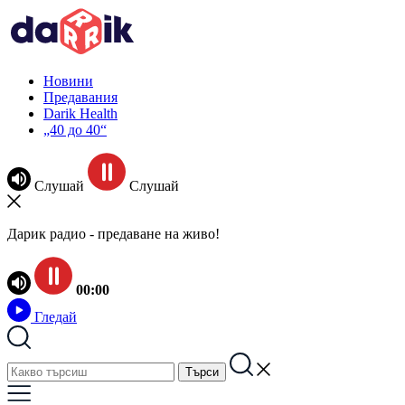
Новини
Предавания
Darik Health
„40 до 40“
Слушай
Слушай
Дарик радио - предаване на живо!
00:00
Гледай