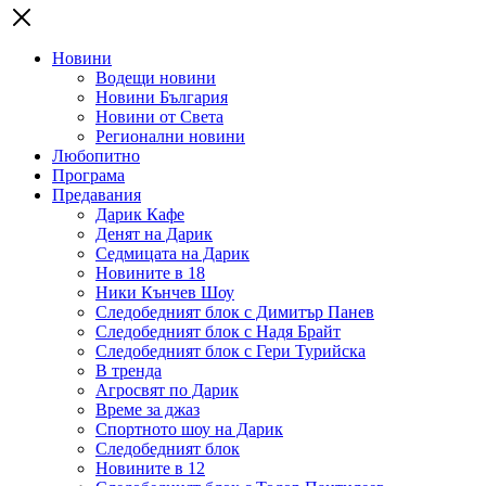
Новини
Водещи новини
Новини България
Новини от Света
Регионални новини
Любопитно
Програма
Предавания
Дарик Кафе
Денят на Дарик
Седмицата на Дарик
Новините в 18
Ники Кънчев Шоу
Следобедният блок с Димитър Панев
Следобедният блок с Надя Брайт
Следобедният блок с Гери Турийска
В тренда
Агросвят по Дарик
Време за джаз
Спортното шоу на Дарик
Следобедният блок
Новините в 12