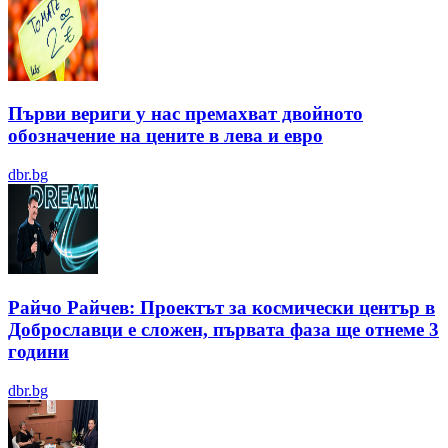
Първи вериги у нас премахват двойното
обозначение на цените в лева и евро
dbr.bg
Райчо Райчев: Проектът за космически център в
Доброславци е сложен, първата фаза ще отнеме 3
години
dbr.bg