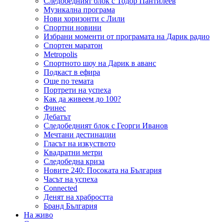
Следобедният блок с Тодор Пантилеев
Музикална програма
Нови хоризонти с Лили
Спортни новини
Избрани моменти от програмата на Дарик радио
Спортен маратон
Metropolis
Спортното шоу на Дарик в аванс
Подкаст в ефира
Още по темата
Портрети на успеха
Как да живеем до 100?
Финес
Дебатът
Следобедният блок с Георги Иванов
Мечтани дестинации
Гласът на изкуството
Квадратни метри
Следобедна криза
Новите 240: Посоката на България
Часът на успеха
Connected
Денят на храбростта
Бранд България
На живо