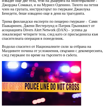
извадят още две тела, тези на дъщерята на Монтефалконе -
Джорджа Сомакал, и на Муриел Оденино. Тялото на петия
член на групата, инструкторът по гмуркане Джанлука
Бенедети, беше извадено още в деня на трагедията.
Трима финландски експерти по пещерно гмуркане - Сами
Паакаринен, Джени Вестерлунд и Патрик Грьонквист от
асоциацията Divers Alert Network (DAN) - успяха да
локализират четирите тела, след като се присъединиха към
спасителната операция в понеделник.
Водолаз спасител от Националните сили за отбрана на
Малдивите почина от усложнения, свързани с декомпресията,
след гмуркане по време на търсенето в събота.