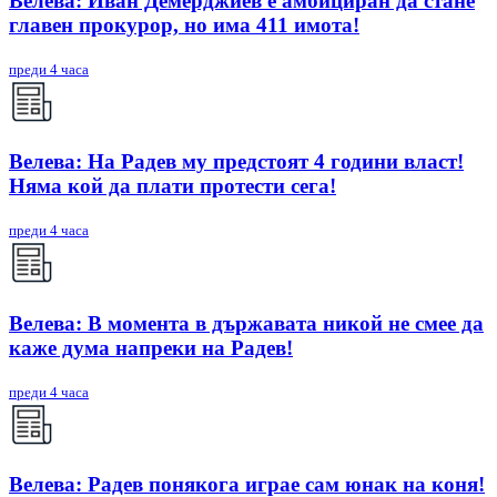
Велева: Иван Демерджиев е амбициран да стане
главен прокурор, но има 411 имота!
преди 4 часа
Велева: На Радев му предстоят 4 години власт!
Няма кой да плати протести сега!
преди 4 часа
Велева: В момента в държавата никой не смее да
каже дума напреки на Радев!
преди 4 часа
Велева: Радев понякога играе сам юнак на коня!