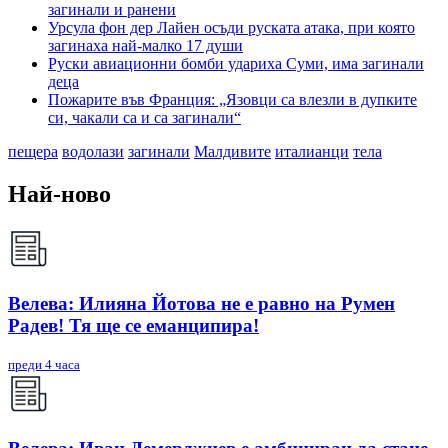
загинали и ранени
Урсула фон дер Лайен осъди руската атака, при която
загинаха най-малко 17 души
Руски авиационни бомби удариха Суми, има загинали
деца
Пожарите във Франция: „Язовци са влезли в дупките
си, чакали са и са загинали“
пещера
водолази
загинали
Малдивите
италианци
тела
Най-ново
Велева: Илияна Йотова не е равно на Румен
Радев! Тя ще се еманципира!
преди 4 часа