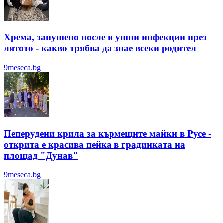
Хрема, запушено носле и ушни инфекции през
лятотo - какво трябва да знае всеки родител
9meseca.bg
Пеперудени крила за кърмещите майки в Русе -
открита е красива пейка в градинката на
площад "Дунав"
9meseca.bg