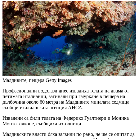
Малдивите, пещера
Getty Images
Професионални водолази днес извадиха телата на двама от
петимата италианци, загинали при гмуркане в пещера на
дълбочина около 60 метра на Малдивите миналата седмица,
съобщи италианската агенция АНСА.
Извадени са били телата на Федерико Гуалтиери и Моника
Монтефалконе, съобщиха източници.
Малдивските власти бяха заявили по-рано, че ще се опитат да