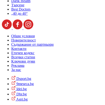
Darik Health
Търсене
Best Doctors
„40 до 40“
Общи условия
Поверителност
Съдържание от партньори
Контакти
Етичен кодекс
Всички статии
Ключови думи
Реклама
За нас
Dsport.bg
9meseca.bg
Idei.bg
Dbr.bg
Agri.bg