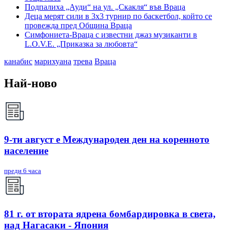
Подпалиха „Ауди“ на ул. „Скакля“ във Враца
Деца мерят сили в 3х3 турнир по баскетбол, който се
провежда пред Община Враца
Симфониета-Враца с известни джаз музиканти в
L.O.V.E. „Приказка за любовта“
канабис
марихуана
трева
Враца
Най-ново
9-ти август е Международен ден на коренното
население
преди 6 часа
81 г. от втората ядрена бомбардировка в света,
над Нагасаки - Япония