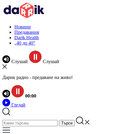
Новини
Предавания
Darik Health
„40 до 40“
Слушай
Слушай
Дарик радио - предаване на живо!
00:00
Гледай