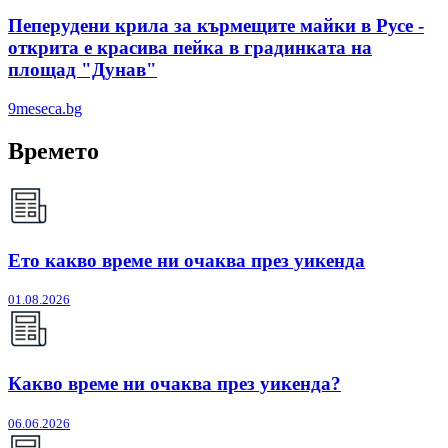
Пеперудени крила за кърмещите майки в Русе -
открита е красива пейка в градинката на
площад "Дунав"
9meseca.bg
Времето
Ето какво време ни очаква през уикенда
01.08.2026
Какво време ни очаква през уикенда?
06.06.2026