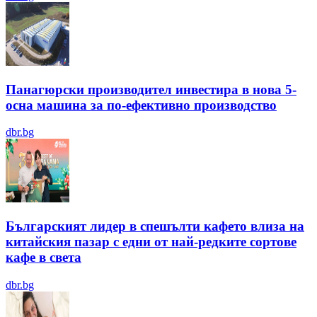
Панагюрски производител инвестира в нова 5-
осна машина за по-ефективно производство
dbr.bg
Българският лидер в спешълти кафето влиза на
китайския пазар с едни от най-редките сортове
кафе в света
dbr.bg