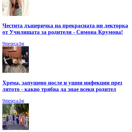
Честита дъщеричка на прекрасната ни лекторка
от Училищата за родители - Симона Крумова!
9meseca.bg
Хрема, запушено носле и ушни инфекции през
лятотo - какво трябва да знае всеки родител
9meseca.bg