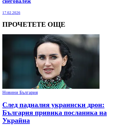
снеговалеж
17.02.2026
ПРОЧЕТЕТЕ ОЩЕ
Новини България
След падналия украински дрон:
България привика посланика на
Украйна