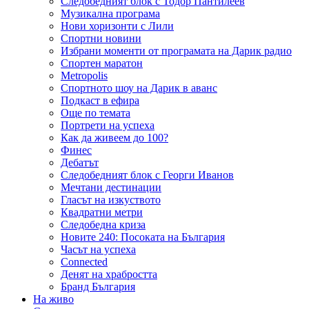
Следобедният блок с Тодор Пантилеев
Музикална програма
Нови хоризонти с Лили
Спортни новини
Избрани моменти от програмата на Дарик радио
Спортен маратон
Metropolis
Спортното шоу на Дарик в аванс
Подкаст в ефира
Още по темата
Портрети на успеха
Как да живеем до 100?
Финес
Дебатът
Следобедният блок с Георги Иванов
Мечтани дестинации
Гласът на изкуството
Квадратни метри
Следобедна криза
Новите 240: Посоката на България
Часът на успеха
Connected
Денят на храбростта
Бранд България
На живо