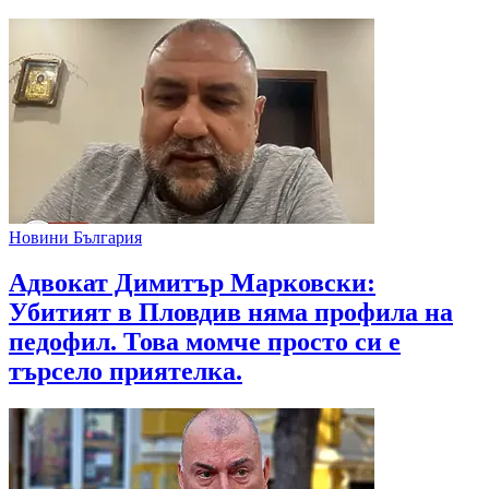
Новини България
Адвокат Димитър Марковски:
Убитият в Пловдив няма профила на
педофил. Това момче просто си е
търсело приятелка.