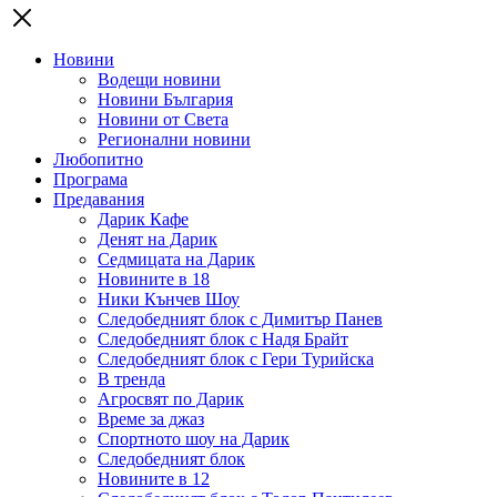
Новини
Водещи новини
Новини България
Новини от Света
Регионални новини
Любопитно
Програма
Предавания
Дарик Кафе
Денят на Дарик
Седмицата на Дарик
Новините в 18
Ники Кънчев Шоу
Следобедният блок с Димитър Панев
Следобедният блок с Надя Брайт
Следобедният блок с Гери Турийска
В тренда
Агросвят по Дарик
Време за джаз
Спортното шоу на Дарик
Следобедният блок
Новините в 12