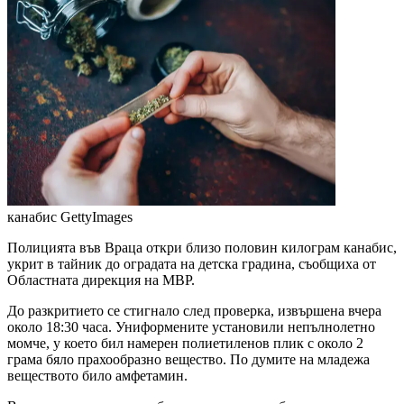
канабис
GettyImages
Полицията във Враца откри близо половин килограм канабис,
укрит в тайник до оградата на детска градина, съобщиха от
Областната дирекция на МВР.
До разкритието се стигнало след проверка, извършена вчера
около 18:30 часа. Униформените установили непълнолетно
момче, у което бил намерен полиетиленов плик с около 2
грама бяло прахообразно вещество. По думите на младежа
веществото било амфетамин.