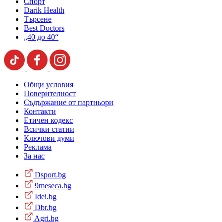
Спорт
Darik Health
Търсене
Best Doctors
„40 до 40“
Общи условия
Поверителност
Съдържание от партньори
Контакти
Етичен кодекс
Всички статии
Ключови думи
Реклама
За нас
Dsport.bg
9meseca.bg
Idei.bg
Dbr.bg
Agri.bg