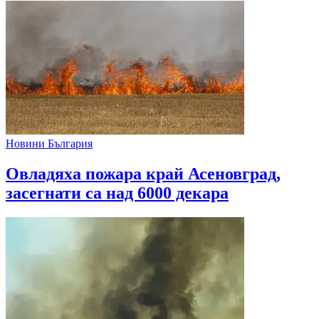
Новини България
Овладяха пожара край Асеновград,
засегнати са над 6000 декара