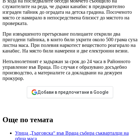
В хода на последвалите беседи момчето съобщило на
служителите на реда, че държи канабис в предварително
изграден тайник до оградата на детска градина. Посоченото
място се намирало в непосредствена близост до мястото на
проверката.
При извършеното претърсване полицаите открили два
пригодени тайника, в които били укрити около 500 грама суха
листна маса. При полевия наркотест веществото реагирало на
канабис. На място били намерени и две електронни везни.
Непълнолетният е задържан за срок до 24 часа в Районното
управление във Враца. По случая е образувано досъдебно
производство, а материалите са докладвани на дежурен
прокурор.
Добави в предпочитани в Google
Още по темата
Улица „Търговска“ във Враца събира съкварталци на
обща маса