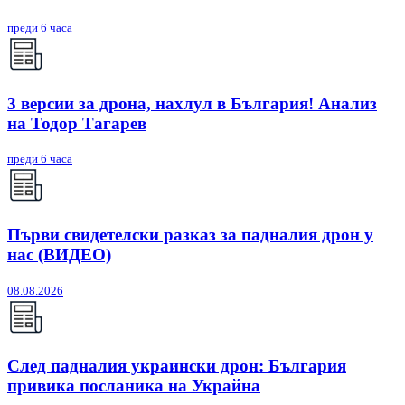
преди 6 часа
3 версии за дрона, нахлул в България! Анализ
на Тодор Тагарев
преди 6 часа
Първи свидетелски разказ за падналия дрон у
нас (ВИДЕО)
08.08.2026
След падналия украински дрон: България
привика посланика на Украйна