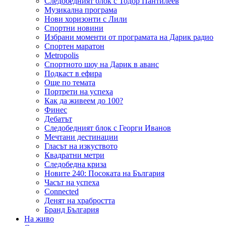
Следобедният блок с Тодор Пантилеев
Музикална програма
Нови хоризонти с Лили
Спортни новини
Избрани моменти от програмата на Дарик радио
Спортен маратон
Metropolis
Спортното шоу на Дарик в аванс
Подкаст в ефира
Още по темата
Портрети на успеха
Как да живеем до 100?
Финес
Дебатът
Следобедният блок с Георги Иванов
Мечтани дестинации
Гласът на изкуството
Квадратни метри
Следобедна криза
Новите 240: Посоката на България
Часът на успеха
Connected
Денят на храбростта
Бранд България
На живо