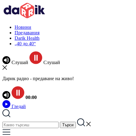
Новини
Предавания
Darik Health
„40 до 40“
Слушай
Слушай
Дарик радио - предаване на живо!
00:00
Гледай