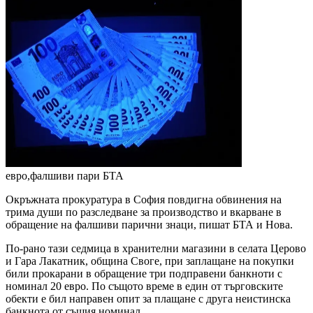
евро,фалшиви пари
БТА
Окръжната прокуратура в София повдигна обвинения на
трима души по разследване за производство и вкарване в
обращение на фалшиви парични знаци, пишат БТА и Нова.
По-рано тази седмица в хранителни магазини в селата Церово
и Гара Лакатник, община Своге, при заплащане на покупки
били прокарани в обращение три подправени банкноти с
номинал 20 евро. По същото време в един от търговските
обекти е бил направен опит за плащане с друга неистинска
банкнота от същия номинал.