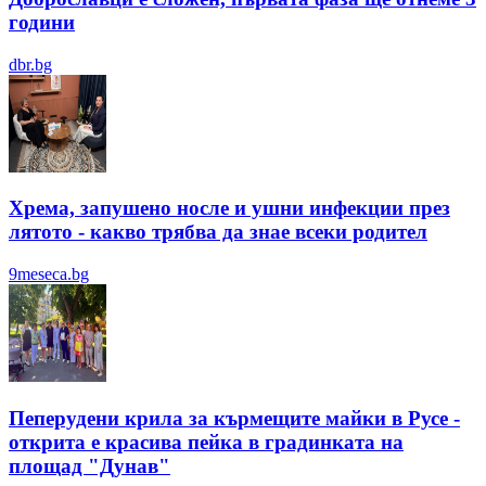
години
dbr.bg
Хрема, запушено носле и ушни инфекции през
лятотo - какво трябва да знае всеки родител
9meseca.bg
Пеперудени крила за кърмещите майки в Русе -
открита е красива пейка в градинката на
площад "Дунав"