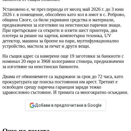
Установено е, че през периода от месец май 2026 г. до 3 юни
2026 г. в помещение, обособено като хол в имот в с. Реброво,
община Своге, са били укривани средства и материали,
предназначени за изготвяне на неистински парични знаци.
При претърсване са открити и иззети шест принтера, два
плотера за рязане на хартия, компютърна техника, UV
детектор, машина за броене на пари, мултифункционално
устройство, мастила за печат и други вещи.
На същия адрес са намерени още 19 заготовки за банкноти с
номинал 20 евро и 3968 холограмни стикера, предназначени
за изготвяне на неистински банкноти.
Двама от обвиняемите са задържани за срок до 72 часа, като
прокуратурата ще поиска постоянния им арест. Третият е
освободен срещу парична гаранция заради тежко
здравословно състояние. И тримата са многократно осъждани.
Добави в предпочитани в Google