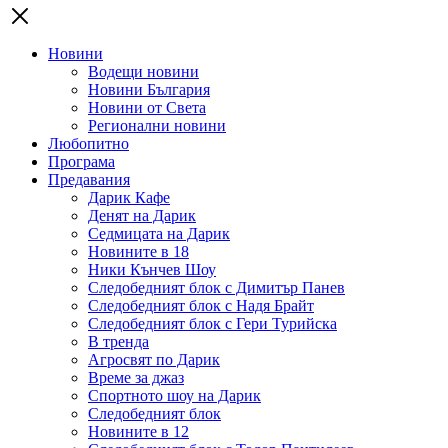
Новини
Водещи новини
Новини България
Новини от Света
Регионални новини
Любопитно
Програма
Предавания
Дарик Кафе
Денят на Дарик
Седмицата на Дарик
Новините в 18
Ники Кънчев Шоу
Следобедният блок с Димитър Панев
Следобедният блок с Надя Брайт
Следобедният блок с Гери Турийска
В тренда
Агросвят по Дарик
Време за джаз
Спортното шоу на Дарик
Следобедният блок
Новините в 12