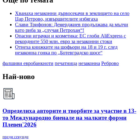
Още по темата
Хванаха незаконни дървосекачи в землището на село
Цар Петрово, извършителите избягаха
Слави Трифонов: Демерджиев продължава да мълчи
като риба за „случая Петрохан“!
Опасни играчки и козметика: ЕС глоби AliExpress с
рекордните 550 млн. евро за незаконни стоки
Отнеха книжките на шофьори на 18 и 19 г. след
незаконна гонка по „Ботевградско шосе“
фалшиви евробанкноти
печатница
незаконна
Реброво
Най-ново
Определиха авторите и творбите за участие в 13-
то Международно биенале на малките форми
Плевен`2026
преди секунди