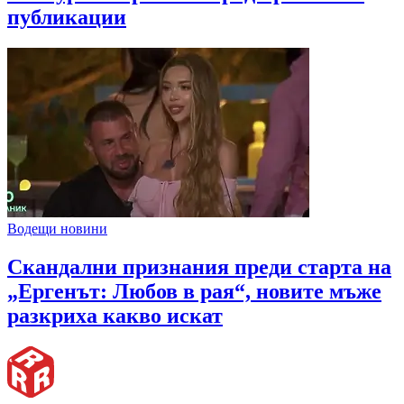
публикации
Водещи новини
Скандални признания преди старта на
„Ергенът: Любов в рая“, новите мъже
разкриха какво искат