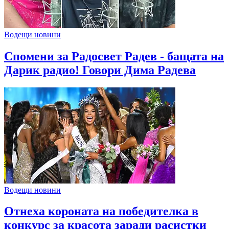
Водещи новини
Спомени за Радосвет Радев - бащата на
Дарик радио! Говори Дима Радева
Водещи новини
Отнеха короната на победителка в
конкурс за красота заради расистки