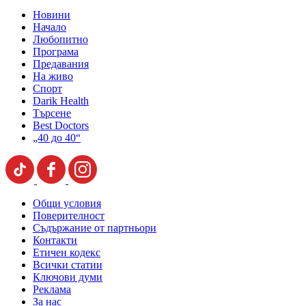
Новини
Начало
Любопитно
Програма
Предавания
На живо
Спорт
Darik Health
Търсене
Best Doctors
„40 до 40“
Общи условия
Поверителност
Съдържание от партньори
Контакти
Етичен кодекс
Всички статии
Ключови думи
Реклама
За нас