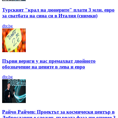
Турският "крал на дюнерите" плати 3 млн. евро
за сватбата на сина си в Италия (снимки)
dbr.bg
Първи вериги у нас премахват двойното
обозначение на цените в лева и евро
dbr.bg
Райчо Райчев: Проектът за космически център в
Доброславци е сложен, първата фаза ще отнеме 3