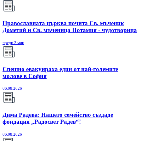
Православната църква почита Св. мъченик
Дометий и Св. мъченица Потамия - чудотворица
преди 2 мин
Спешно евакуираха един от най-големите
молове в София
06.08.2026
Дима Радева: Нашето семейство създаде
фондация „Радосвет Радев“!
06.08.2026