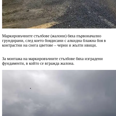
Маркировъчните стълбове (жалони) бяха първоначално
грундирани, след което боядисани с алкидна блажна боя в
контрастни на снега цветове – черни и жълти ивици.
За монтажа на маркировъчните стълбове бяха изградени
фундаменти, в който се вгражда жалона.