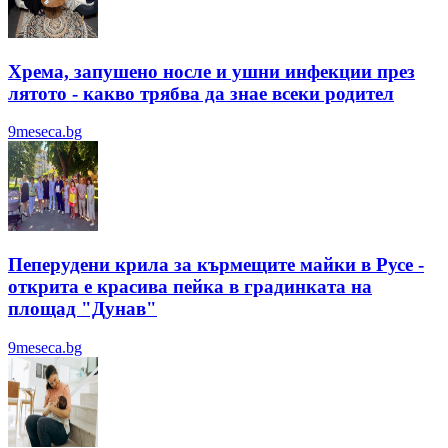
Хрема, запушено носле и ушни инфекции през
лятотo - какво трябва да знае всеки родител
9meseca.bg
Пеперудени крила за кърмещите майки в Русе -
открита е красива пейка в градинката на
площад "Дунав"
9meseca.bg