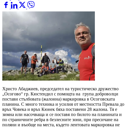
Христо Абаджиев, председател на туристическо дружество
„Осогово“ гр. Кюстендил с помощта на група доброволци
постави стълбовата (жалонна) маркировка в Осоговската
планина. С много техника и усилия от местността Превала до
връх Човека и връх Кюнек бяха поставени 28 жалона. Тя е
зимна или насочваща и се поставя по билото на планината и
по страничните ребра в безлесните зони, при пресичане на
поляни и въобще на места, където лентовата маркировка не