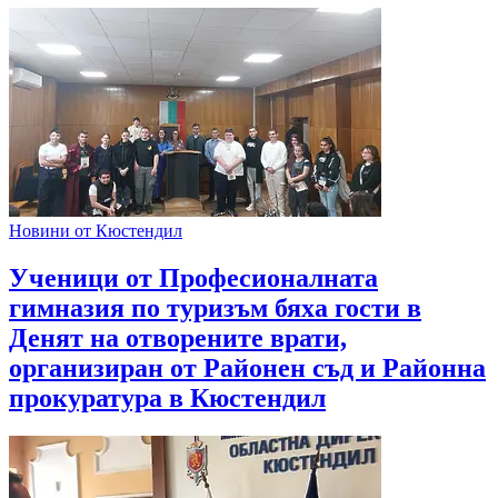
Новини от Кюстендил
Ученици от Професионалната
гимназия по туризъм бяха гости в
Денят на отворените врати,
организиран от Районен съд и Районна
прокуратура в Кюстендил