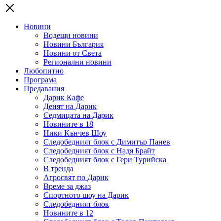
Новини
Водещи новини
Новини България
Новини от Света
Регионални новини
Любопитно
Програма
Предавания
Дарик Кафе
Денят на Дарик
Седмицата на Дарик
Новините в 18
Ники Кънчев Шоу
Следобедният блок с Димитър Панев
Следобедният блок с Надя Брайт
Следобедният блок с Гери Турийска
В тренда
Агросвят по Дарик
Време за джаз
Спортното шоу на Дарик
Следобедният блок
Новините в 12