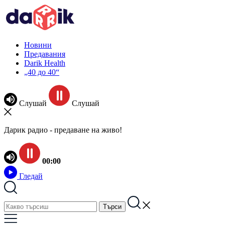
Новини
Предавания
Darik Health
„40 до 40“
Слушай
Слушай
Дарик радио - предаване на живо!
00:00
Гледай