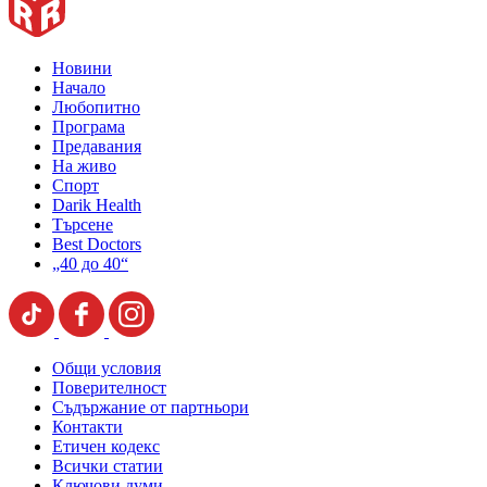
Новини
Начало
Любопитно
Програма
Предавания
На живо
Спорт
Darik Health
Търсене
Best Doctors
„40 до 40“
Общи условия
Поверителност
Съдържание от партньори
Контакти
Етичен кодекс
Всички статии
Ключови думи