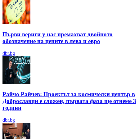
Първи вериги у нас премахват двойното
обозначение на цените в лева и евро
dbr.bg
Райчо Райчев: Проектът за космически център в
Доброславци е сложен, първата фаза ще отнеме 3
години
dbr.bg