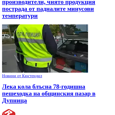
производители, чиято продукция
пострада от падналите минусови
температури
Новини от Кюстендил
Лека кола блъсна 78-годишна
пешеходка на общинския пазар в
Дупница