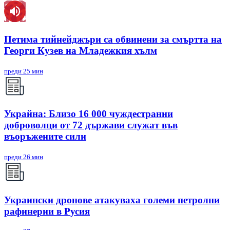
Петима тийнейджъри са обвинени за смъртта на
Георги Кузев на Младежкия хълм
преди 25 мин
Украйна: Близо 16 000 чуждестранни
доброволци от 72 държави служат във
въоръжените сили
преди 26 мин
Украински дронове атакуваха големи петролни
рафинерии в Русия