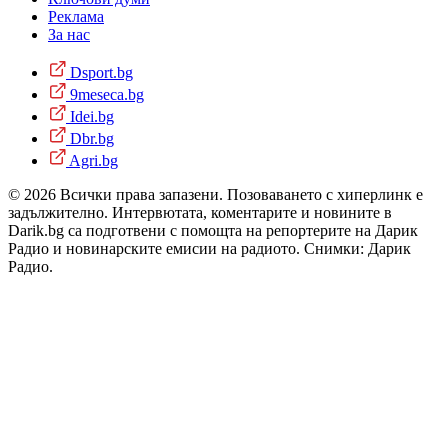
Реклама
За нас
Dsport.bg
9meseca.bg
Idei.bg
Dbr.bg
Agri.bg
© 2026 Всички права запазени. Позоваването с хиперлинк е
задължително. Интервютата, коментарите и новините в
Darik.bg са подготвени с помощта на репортерите на Дарик
Радио и новинарските емисии на радиото. Снимки: Дарик
Радио.