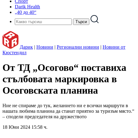
Спорт
Darik Health
„40 до 40“
Дарик
|
Новини
|
Регионални новини
|
Новини от
Кюстендил
От ТД „Осогово“ поставиха
стълбовата маркировка в
Осоговската планина
Ние не спираме до тук, желанието ни е всички маршрути в
нашата любима планина да станат приятно за туризъм място.“
– сподели председателя на дружеството
18 Юни 2024 15:58 ч.