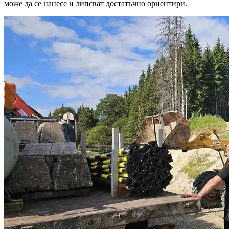
може да се нанесе и липсват достатъчно ориентири.