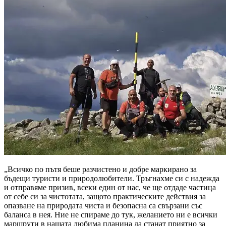
„Всичко по пътя беше разчистено и добре маркирано за
бъдещи туристи и природолюбители. Тръгнахме си с надежда
и отправяме призив, всеки един от нас, че ще отдаде частица
от себе си за чистотата, защото практическите действия за
опазване на природата чиста и безопасна са свързани със
баланса в нея. Ние не спираме до тук, желанието ни е всички
маршрути в нашата любима планина да станат приятно за