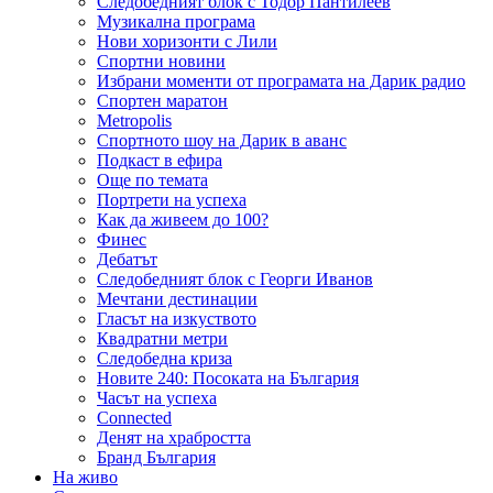
Следобедният блок с Тодор Пантилеев
Музикална програма
Нови хоризонти с Лили
Спортни новини
Избрани моменти от програмата на Дарик радио
Спортен маратон
Metropolis
Спортното шоу на Дарик в аванс
Подкаст в ефира
Още по темата
Портрети на успеха
Как да живеем до 100?
Финес
Дебатът
Следобедният блок с Георги Иванов
Мечтани дестинации
Гласът на изкуството
Квадратни метри
Следобедна криза
Новите 240: Посоката на България
Часът на успеха
Connected
Денят на храбростта
Бранд България
На живо