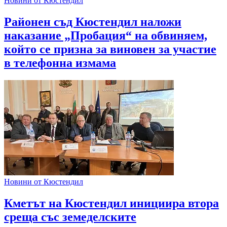
Новини от Кюстендил
Районен съд Кюстендил наложи
наказание „Пробация“ на обвиняем,
който се призна за виновен за участие
в телефонна измама
Новини от Кюстендил
Кметът на Кюстендил инициира втора
среща със земеделските