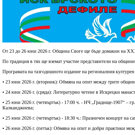
От 23 до 26 юни 2026 г. Община Своге ще бъде домакин на X
По традиция в тях ще вземат участие представители на общини
Програмата на тазгодишното издание на регионалния културен
• 23 юни 2026 г. (вторник): Обмяна на опит между трите общин
• 24 юни 2026 г. (сряда): Литературно четене в Искрецки мана
• 25 юни 2026 г. (четвъртък) - 17:00 ч. - НЧ „Градище-1907“ –
Калканджиева;
• 25 юни 2026 г. (четвъртък) - 18:30 ч.: Празничен концерт на
• 26 юни 2026 г. (петък): Обмяна на опит и добри практики м