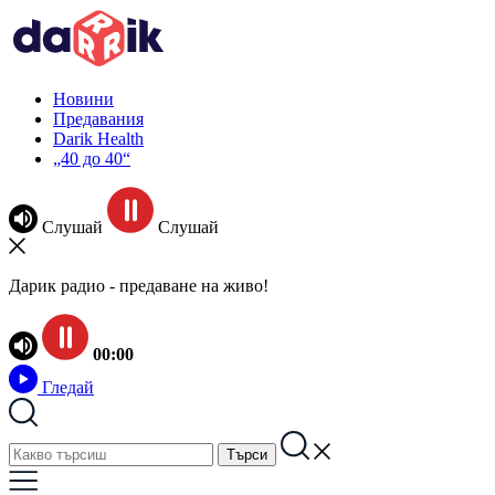
Новини
Предавания
Darik Health
„40 до 40“
Слушай
Слушай
Дарик радио - предаване на живо!
00:00
Гледай