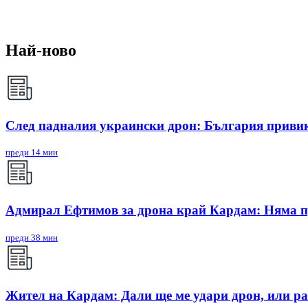
Най-ново
След падналия украински дрон: България приви
преди 14 мин
Адмирал Ефтимов за дрона край Кардам: Няма п
преди 38 мин
Жител на Кардам: Дали ще ме удари дрон, или ра