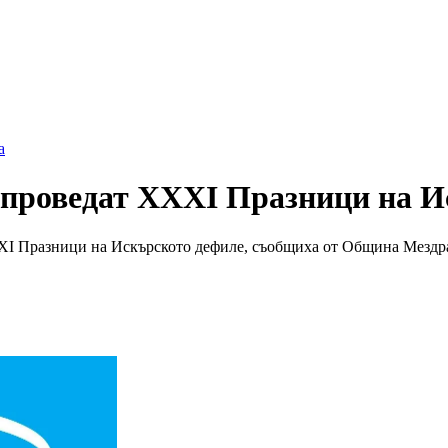
а
е проведат XXXI Празници на 
XI Празници на Искърското дефиле, съобщиха от Община Мездра.