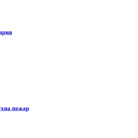
гария
ухна пожар