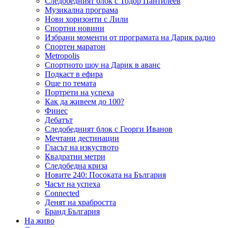
Следобедният блок с Тодор Пантилеев
Музикална програма
Нови хоризонти с Лили
Спортни новини
Избрани моменти от програмата на Дарик радио
Спортен маратон
Metropolis
Спортното шоу на Дарик в аванс
Подкаст в ефира
Още по темата
Портрети на успеха
Как да живеем до 100?
Финес
Дебатът
Следобедният блок с Георги Иванов
Мечтани дестинации
Гласът на изкуството
Квадратни метри
Следобедна криза
Новите 240: Посоката на България
Часът на успеха
Connected
Денят на храбростта
Бранд България
На живо