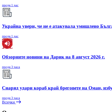
преди 1 час
Украйна увери, че не е атакувала умишлено Бъл
преди 1 час
Обзорните новини на Дарик на 8 август 2026 г.
преди 3 часа
Снаряд удари кораб край бреговете на Оман, изб
преди 3 часа
Всички