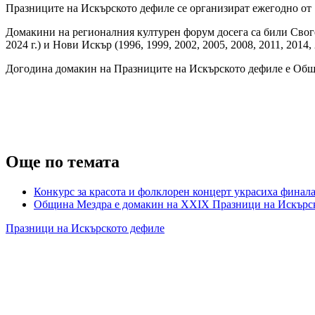
Празниците на Искърското дефиле се организират ежегодно от 19
Домакини на регионалния културен форум досега са били Своге (19
2024 г.) и Нови Искър (1996, 1999, 2002, 2005, 2008, 2011, 2014, 
Догодина домакин на Празниците на Искърското дефиле е Общи
Още по темата
Конкурс за красота и фолклорен концерт украсиха фина
Община Мездра е домакин на XXIX Празници на Искърс
Празници на Искърското дефиле