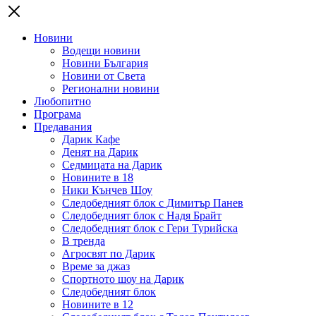
Новини
Водещи новини
Новини България
Новини от Света
Регионални новини
Любопитно
Програма
Предавания
Дарик Кафе
Денят на Дарик
Седмицата на Дарик
Новините в 18
Ники Кънчев Шоу
Следобедният блок с Димитър Панев
Следобедният блок с Надя Брайт
Следобедният блок с Гери Турийска
В тренда
Агросвят по Дарик
Време за джаз
Спортното шоу на Дарик
Следобедният блок
Новините в 12