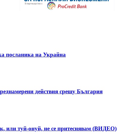
ка посланика на Украйна
реднамерени действия срещу България
к, или туй-онуй, не се притеснявам (ВИДЕО)