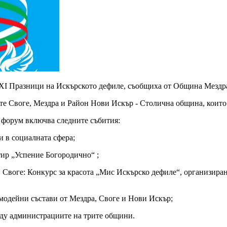
XXI Празници на Искърското дефиле, съобщиха от Община Мездр
те Своге, Мездра и Район Нови Искър - Столична община, които 
 форум включва следните събития:
и в социалната сфера;
стир „Успение Богородично“ ;
 гр. Своге: Конкурс за красота „Мис Искърско дефиле“, организир
 самодейни състави от Мездра, Своге и Нови Искър;
ежду администрациите на трите общини.