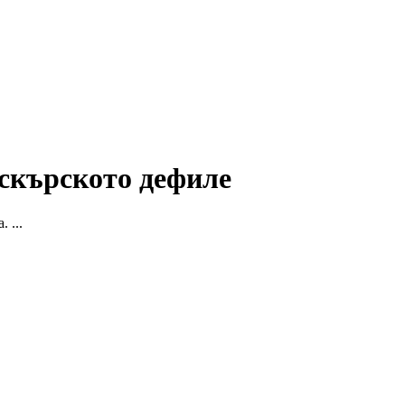
Искърското дефиле
 ...