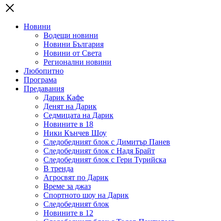
Новини
Водещи новини
Новини България
Новини от Света
Регионални новини
Любопитно
Програма
Предавания
Дарик Кафе
Денят на Дарик
Седмицата на Дарик
Новините в 18
Ники Кънчев Шоу
Следобедният блок с Димитър Панев
Следобедният блок с Надя Брайт
Следобедният блок с Гери Турийска
В тренда
Агросвят по Дарик
Време за джаз
Спортното шоу на Дарик
Следобедният блок
Новините в 12