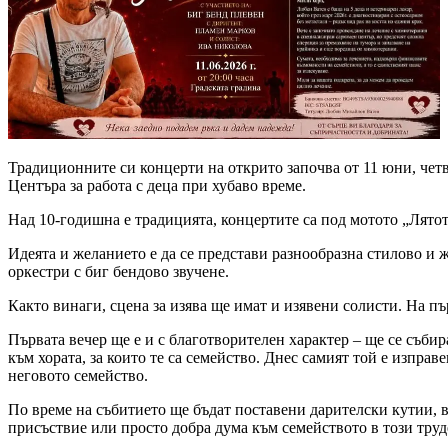
Традиционните си концерти на открито започва от 11 юни, четвър
Центъра за работа с деца при хубаво време.
Над 10-годишна е традицията, концертите са под мотото „Лято
Идеята и желанието е да се представи разнообразна стилово и 
оркестри с биг бендово звучене.
Както винаги, сцена за изява ще имат и изявени солисти. На п
Първата вечер ще е и с благотворителен характер – ще се съби
към хората, за които те са семейство. Днес самият той е изпра
неговото семейство.
По време на събитието ще бъдат поставени дарителски кутии, в
присъствие или просто добра дума към семейството в този труд