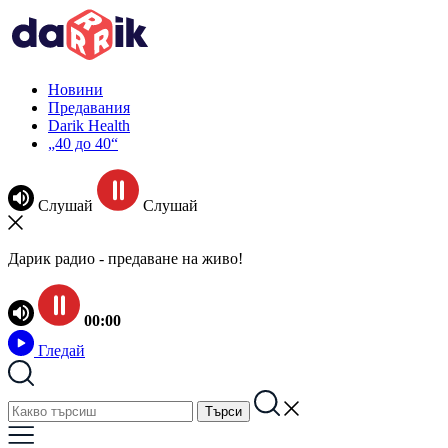
Новини
Предавания
Darik Health
„40 до 40“
Слушай
Слушай
Дарик радио - предаване на живо!
00:00
Гледай