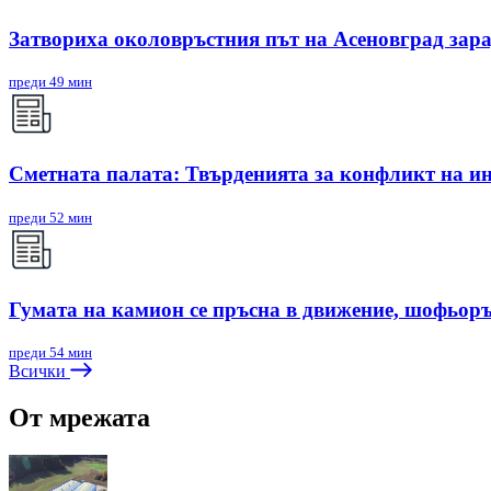
Затвориха околовръстния път на Асеновград зар
преди 49 мин
Сметната палата: Твърденията за конфликт на ин
преди 52 мин
Гумата на камион се пръсна в движение, шофьоръ
преди 54 мин
Всички
От мрежата