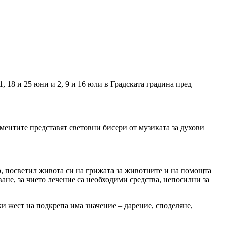
1, 18 и 25 юни и 2, 9 и 16 юли в Градската градина пред
ментите представят световни бисери от музиката за духови
ар, посветил живота си на грижата за животните и на помощта
ване, за чието лечение са необходими средства, непосилни за
и жест на подкрепа има значение – дарение, споделяне,