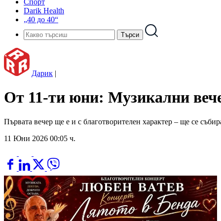
Спорт
Darik Health
„40 до 40“
Дарик
|
От 11-ти юни: Музикални вече
Първата вечер ще е и с благотворителен характер – ще се събир
11 Юни 2026 00:05 ч.