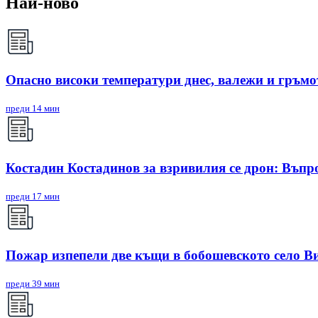
Най-ново
Опасно високи температури днес, валежи и гръмо
преди 14 мин
Костадин Костадинов за взривилия се дрон: Въпро
преди 17 мин
Пожар изпепели две къщи в бобошевското село В
преди 39 мин