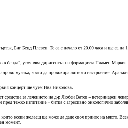
тък, Биг Бенд Плевен. Те са с начало от 20.00 часа и ще са на 1
то в бенда“, уточнява диригентът на формацията Пламен Марков.
жанрово музика, която да провокира лятното настроение. Аранжи
ървия концерт ще чуем Ива Николова.
рат средства за лечението на д-р Любен Ватев – ветеринарен лек
вен пред тежко изпитание – битка с агресивно онкологично заболя
 които всеки желаещ ще може да даде своя принос на място. Всек
ен момент.