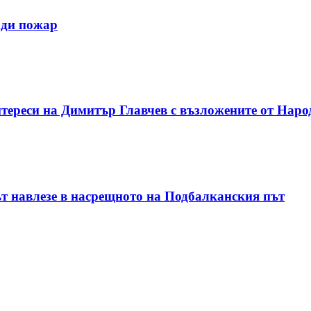
ади пожар
тереси на Димитър Главчев с възложените от Наро
т навлезе в насрещното на Подбалканския път