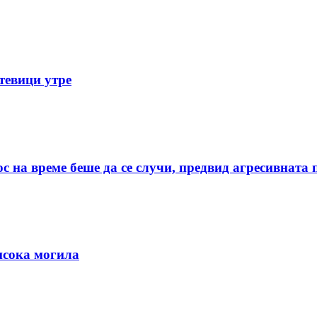
тевици утре
с на време беше да се случи, предвид агресивната
исока могила