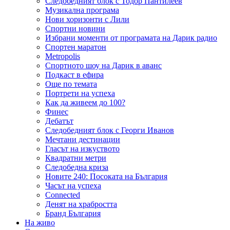
Следобедният блок с Тодор Пантилеев
Музикална програма
Нови хоризонти с Лили
Спортни новини
Избрани моменти от програмата на Дарик радио
Спортен маратон
Metropolis
Спортното шоу на Дарик в аванс
Подкаст в ефира
Още по темата
Портрети на успеха
Как да живеем до 100?
Финес
Дебатът
Следобедният блок с Георги Иванов
Мечтани дестинации
Гласът на изкуството
Квадратни метри
Следобедна криза
Новите 240: Посоката на България
Часът на успеха
Connected
Денят на храбростта
Бранд България
На живо