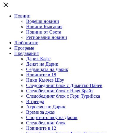
Новини
Водещи новини
Новини България
Новини от Света
Регионални новини
Любопитно
Програма
Предавания
Дарик Кафе
Денят на Дарик
Седмицата на Дарик
Новините в 18
Ники Кънчев Шоу
Следобедният блок с Димитър Панев
Следобедният блок с Надя Брайт
Следобедният блок с Гери Турийска
В тренда
Агросвят по Дарик
Време за джаз
Спортното шоу на Дарик
Следобедният блок
Новините в 12