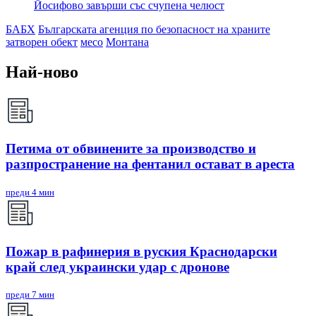
Йосифово завърши със счупена челюст
БАБХ
Българската агенция по безопасност на храните
затворен обект
месо
Монтана
Най-ново
Петима от обвинените за производство и
разпространение на фентанил остават в ареста
преди 4 мин
Пожар в рафинерия в руския Краснодарски
край след украински удар с дронове
преди 7 мин