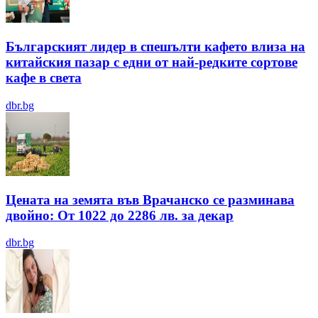
Българският лидер в спешълти кафето влиза на
китайския пазар с едни от най-редките сортове
кафе в света
dbr.bg
Цената на земята във Врачанско се разминава
двойно: От 1022 до 2286 лв. за декар
dbr.bg