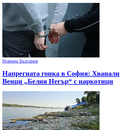
Новини България
Напрегната гонка в София: Хванали
Венци „Белия Негър“ с наркотици