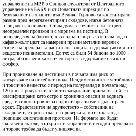
управление на МВР в Свищов служители от Централното
управление на БАБХ и от Областната дирекция по
безопасност на храните във Велико Търново са констатирали
разлив пред нерегламентирани складове, извън бетонната
площадка – в почвата. Става дума за течност с жълт цвят,
неопределен произход и с миризма на пестицид. В
непосредствена близост, във водна площ със застояла вода с
кафяво-жълт цвят са намерени празни метални варели с
етикет на препарат за растителна защита, съдържащ активното
вещество пендиметалин. До тях са били 54 бидона по 1000
литра, обозначени като течен тор със съдържание на азот и
фосфор.
При проникване на пестициди в почвата има риск от
замърсяване на питейната вода. Пендиметалинът е устойчиво
и токсично вещество с период на полуразпад в почвата над
120 дни. Продуктите, в чието съдържание присъства той, са
класифицирани като остро и хронично опасни за водната
среда и силно отровни за водните организми с дълготраен
ефект. Представител на дружеството – собственик на
складовете, е присъствал на проверката, но е отказал да
подпише констативния протокол. На фирмата ще бъдат
съставени актове, а откритите забранени и негодни препарати
и торове трябва да бъдат унищожени.