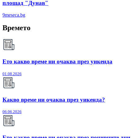
площад "Дунав"
9meseca.bg
Времето
Ето какво време ни очаква през уикенда
01.08.2026
Какво време ни очаква през уикенда?
06.06.2026
Ето какво време ни очаква през почивните дни