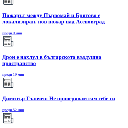
Пожарът между Първомай и Брягово е
локализиран, нов пожар над Асеновград
преди 9 мин
Дрон е нахлул в българското въздушно
пространство
преди 19 мин
Димитър Главчев: Не проверявам сам себе си
преди 52 мин