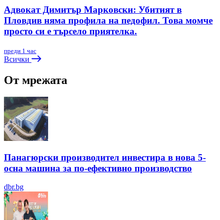
Адвокат Димитър Марковски: Убитият в
Пловдив няма профила на педофил. Това момче
просто си е търсело приятелка.
преди 1 час
Всички
От мрежата
Панагюрски производител инвестира в нова 5-
осна машина за по-ефективно производство
dbr.bg