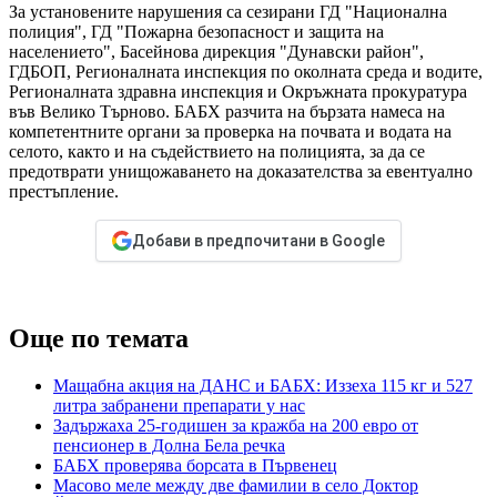
За установените нарушения са сезирани ГД "Национална
полиция", ГД "Пожарна безопасност и защита на
населението", Басейнова дирекция "Дунавски район",
ГДБОП, Регионалната инспекция по околната среда и водите,
Регионалната здравна инспекция и Окръжната прокуратура
във Велико Търново. БАБХ разчита на бързата намеса на
компетентните органи за проверка на почвата и водата на
селото, както и на съдействието на полицията, за да се
предотврати унищожаването на доказателства за евентуално
престъпление.
Добави в предпочитани в Google
Още по темата
Мащабна акция на ДАНС и БАБХ: Иззеха 115 кг и 527
литра забранени препарати у нас
Задържаха 25-годишен за кражба на 200 евро от
пенсионер в Долна Бела речка
БАБХ проверява борсата в Първенец
Масово меле между две фамилии в село Доктор