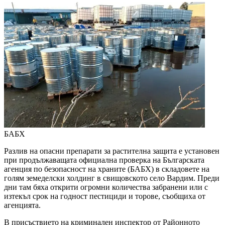
БАБХ
Разлив на опасни препарати за растителна защита е установен
при продължаващата официална проверка на Българската
агенция по безопасност на храните (БАБХ) в складовете на
голям земеделски холдинг в свищовското село Вардим. Преди
дни там бяха открити огромни количества забранени или с
изтекъл срок на годност пестициди и торове, съобщиха от
агенцията.
В присъствието на криминален инспектор от Районното