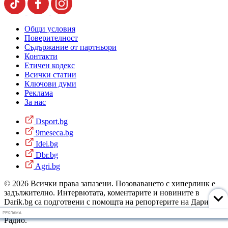
Общи условия
Поверителност
Съдържание от партньори
Контакти
Етичен кодекс
Всички статии
Ключови думи
Реклама
За нас
Dsport.bg
9meseca.bg
Idei.bg
Dbr.bg
Agri.bg
© 2026 Всички права запазени. Позоваването с хиперлинк е
задължително. Интервютата, коментарите и новините в
Darik.bg са подготвени с помощта на репортерите на Дарик
Радио и новинарските емисии на радиото. Снимки: Дарик
РЕКЛАМА
Радио.