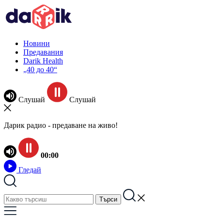
Новини
Предавания
Darik Health
„40 до 40“
Слушай
Слушай
Дарик радио - предаване на живо!
00:00
Гледай