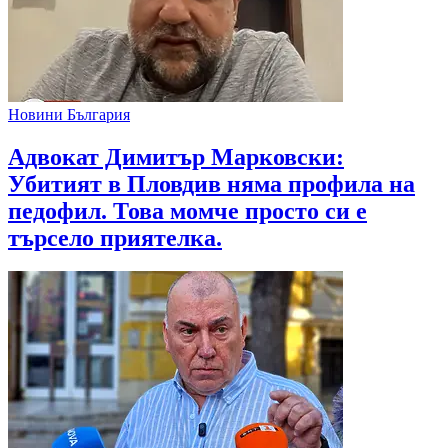
Новини България
Адвокат Димитър Марковски:
Убитият в Пловдив няма профила на
педофил. Това момче просто си е
търсело приятелка.