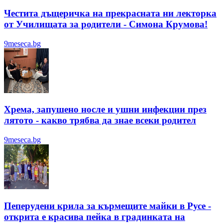
Честита дъщеричка на прекрасната ни лекторка
от Училищата за родители - Симона Крумова!
9meseca.bg
Хрема, запушено носле и ушни инфекции през
лятотo - какво трябва да знае всеки родител
9meseca.bg
Пеперудени крила за кърмещите майки в Русе -
открита е красива пейка в градинката на