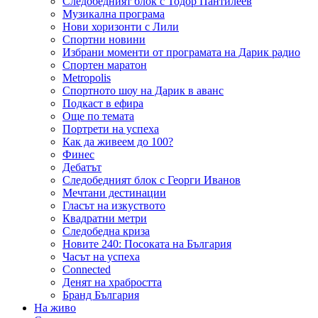
Следобедният блок с Тодор Пантилеев
Музикална програма
Нови хоризонти с Лили
Спортни новини
Избрани моменти от програмата на Дарик радио
Спортен маратон
Metropolis
Спортното шоу на Дарик в аванс
Подкаст в ефира
Още по темата
Портрети на успеха
Как да живеем до 100?
Финес
Дебатът
Следобедният блок с Георги Иванов
Мечтани дестинации
Гласът на изкуството
Квадратни метри
Следобедна криза
Новите 240: Посоката на България
Часът на успеха
Connected
Денят на храбростта
Бранд България
На живо