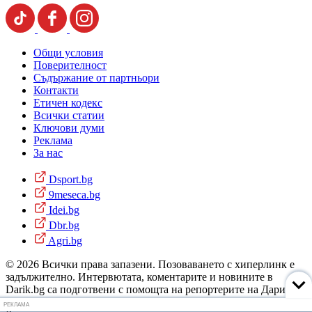
Общи условия
Поверителност
Съдържание от партньори
Контакти
Етичен кодекс
Всички статии
Ключови думи
Реклама
За нас
Dsport.bg
9meseca.bg
Idei.bg
Dbr.bg
Agri.bg
© 2026 Всички права запазени. Позоваването с хиперлинк е
задължително. Интервютата, коментарите и новините в
Darik.bg са подготвени с помощта на репортерите на Дарик
Радио и новинарските емисии на радиото. Снимки: Дарик
РЕКЛАМА