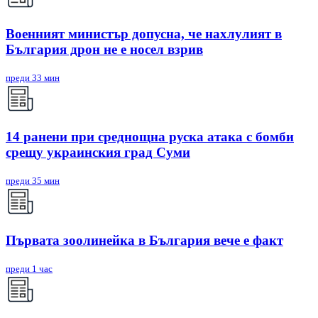
Военният министър допусна, че нахлулият в
България дрон не е носел взрив
преди 33 мин
14 ранени при среднощна руска атака с бомби
срещу украинския град Суми
преди 35 мин
Първата зоолинейка в България вече е факт
преди 1 час