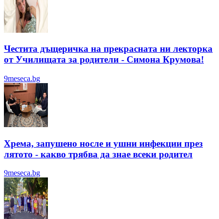
Честита дъщеричка на прекрасната ни лекторка
от Училищата за родители - Симона Крумова!
9meseca.bg
Хрема, запушено носле и ушни инфекции през
лятотo - какво трябва да знае всеки родител
9meseca.bg