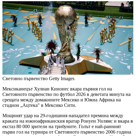
Световно първенство
Getty Images
Мексиканецът Хулиан Кинонес вкара първия гол на
Световното първенство по футбол 2026 в деветата минута на
срещата между домакините Мексико и Южна Африка на
стадион „Ацтека" в Мексико Сити.
Мощният удар на 29-годишния нападател премина между
краката на южноафриканския вратар Ронуен Уилямс и вкара в
екстаз 80 000 зрители на трибуните. Голът е най-ранният
първи гол на турнира от Световното първенство 2006 година