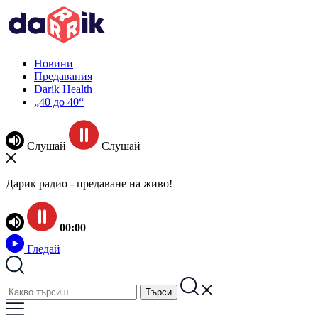
Новини
Предавания
Darik Health
„40 до 40“
Слушай
Слушай
Дарик радио - предаване на живо!
00:00
Гледай