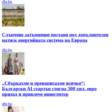
dbr.bg
Слънчево затъмнение поставя под допълнителен
натиск енергийната система на Европа
dbr.bg
„Сбъркахме и пренаписахме всичко“:
Български AI стартъп стигна 300 хил. евро
приход и привлече инвеститор
dbr.bg