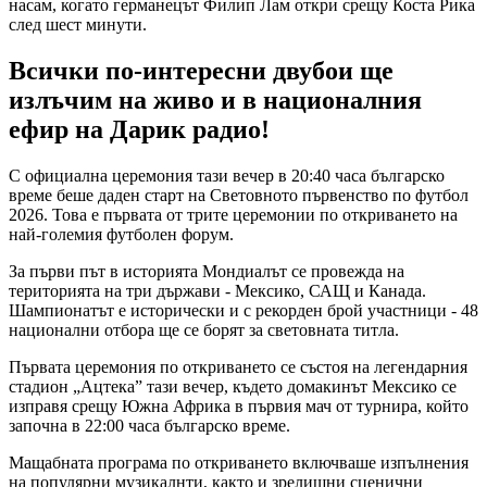
насам, когато германецът Филип Лам откри срещу Коста Рика
след шест минути.
Всички по-интересни двубои ще
излъчим на живо и в националния
ефир на Дарик радио!
С официална церемония тази вечер в 20:40 часа българско
време беше даден старт на Световното първенство по футбол
2026. Това е първата от трите церемонии по откриването на
най-големия футболен форум.
За първи път в историята Мондиалът се провежда на
територията на три държави - Мексико, САЩ и Канада.
Шампионатът е исторически и с рекорден брой участници - 48
национални отбора ще се борят за световната титла.
Първата церемония по откриването се състоя на легендарния
стадион „Ацтека” тази вечер, където домакинът Мексико се
изправя срещу Южна Африка в първия мач от турнира, който
започна в 22:00 часа българско време.
Мащабната програма по откриването включваше изпълнения
на популярни музикалнти, както и зрелищни сценични