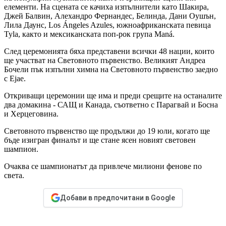
елементи. На сцената се качиха изпълнители като Шакира,
Джей Балвин, Алехандро Фернандес, Белинда, Дани Оушън,
Лила Даунс, Los Ángeles Azules, южноафриканската певица
Tyla, както и мексиканската поп-рок група Maná.
След церемонията бяха представени всички 48 нации, които
ще участват на Световното първенство. Великият Андреа
Бочели пък изпълни химна на Световното първенство заедно
с Ejae.
Откриващи церемонии ще има и преди срещите на останалите
два домакина - САЩ и Канада, съответно с Парагвай и Босна
и Херцеговина.
Световното първенство ще продължи до 19 юли, когато ще
бъде изигран финалът и ще стане ясен новият световен
шампион.
Очаква се шампионатът да привлече милиони фенове по
света.
Добави в предпочитани в Google