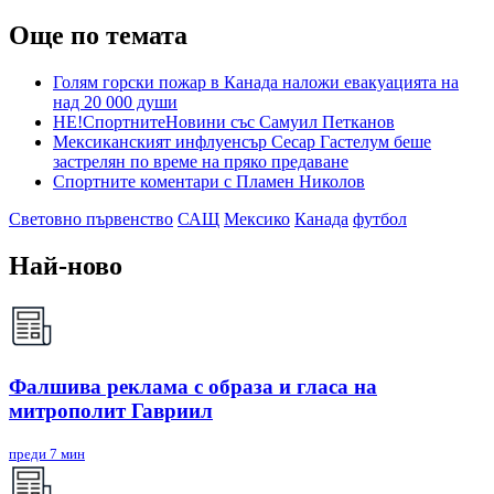
Още по темата
Голям горски пожар в Канада наложи евакуацията на
над 20 000 души
НЕ!СпортнитеНовини със Самуил Петканов
Мексиканският инфлуенсър Сесар Гастелум беше
застрелян по време на пряко предаване
Спортните коментари с Пламен Николов
Световно първенство
САЩ
Мексико
Канада
футбол
Най-ново
Фалшива реклама с образа и гласа на
митрополит Гавриил
преди 7 мин