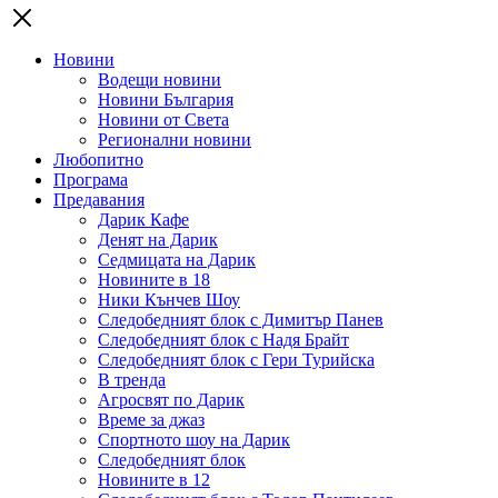
Новини
Водещи новини
Новини България
Новини от Света
Регионални новини
Любопитно
Програма
Предавания
Дарик Кафе
Денят на Дарик
Седмицата на Дарик
Новините в 18
Ники Кънчев Шоу
Следобедният блок с Димитър Панев
Следобедният блок с Надя Брайт
Следобедният блок с Гери Турийска
В тренда
Агросвят по Дарик
Време за джаз
Спортното шоу на Дарик
Следобедният блок
Новините в 12