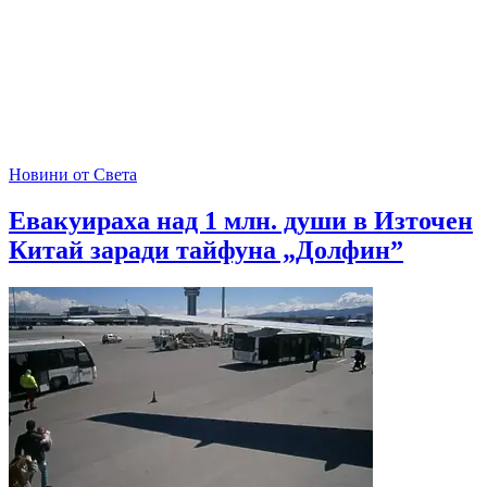
Новини от Света
Евакуираха над 1 млн. души в Източен
Китай заради тайфуна „Долфин”