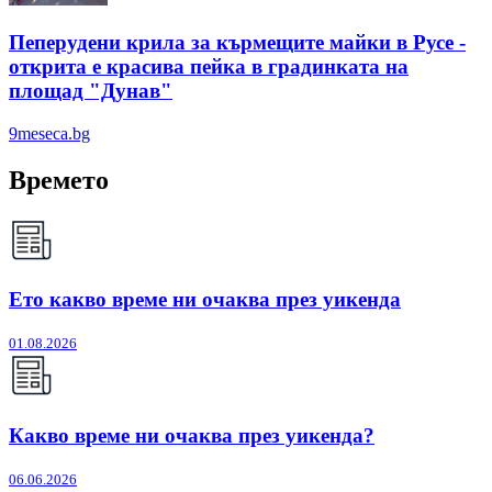
Пеперудени крила за кърмещите майки в Русе -
открита е красива пейка в градинката на
площад "Дунав"
9meseca.bg
Времето
Ето какво време ни очаква през уикенда
01.08.2026
Какво време ни очаква през уикенда?
06.06.2026