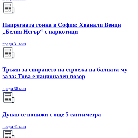
Напрегната гонка в София: Хванали Венци
„Белия Негър“ с наркотици
преди 31 мин
Тръмп за спирането на строежа на балната му
зала: Това е национален позор
преди 38 мин
Дунав се понижи с още 5 сантиметра
преди 41 мин