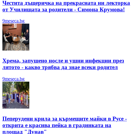
Честита дъщеричка на прекрасната ни лекторка
от Училищата за родители - Симона Крумова!
9meseca.bg
Хрема, запушено носле и ушни инфекции през
лятотo - какво трябва да знае всеки родител
9meseca.bg
Пеперудени крила за кърмещите майки в Русе -
открита е красива пейка в градинката на
площад "Дунав"