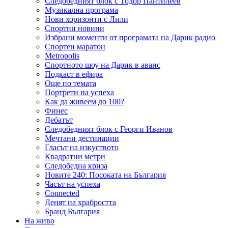
Следобедният блок с Тодор Пантилеев
Музикална програма
Нови хоризонти с Лили
Спортни новини
Избрани моменти от програмата на Дарик радио
Спортен маратон
Metropolis
Спортното шоу на Дарик в аванс
Подкаст в ефира
Още по темата
Портрети на успеха
Как да живеем до 100?
Финес
Дебатът
Следобедният блок с Георги Иванов
Мечтани дестинации
Гласът на изкуството
Квадратни метри
Следобедна криза
Новите 240: Посоката на България
Часът на успеха
Connected
Денят на храбростта
Бранд България
На живо