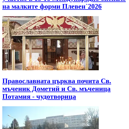
на малките форми Плевен`2026
Православната църква почита Св.
мъченик Дометий и Св. мъченица
Потамия - чудотворица