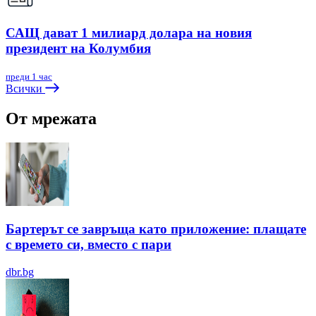
САЩ дават 1 милиард долара на новия
президент на Колумбия
преди 1 час
Всички
От мрежата
Бартерът се завръща като приложение: плащате
с времето си, вместо с пари
dbr.bg