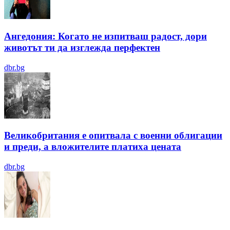
Ангедония: Когато не изпитваш радост, дори
животът ти да изглежда перфектен
dbr.bg
Великобритания е опитвала с военни облигации
и преди, а вложителите платиха цената
dbr.bg