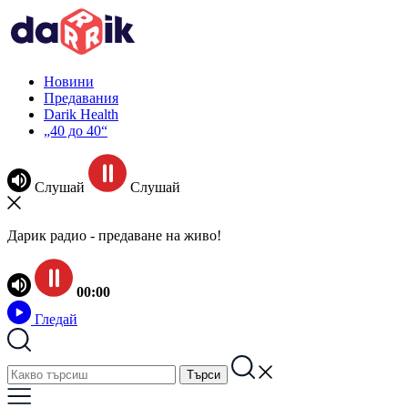
Новини
Предавания
Darik Health
„40 до 40“
Слушай
Слушай
Дарик радио - предаване на живо!
00:00
Гледай