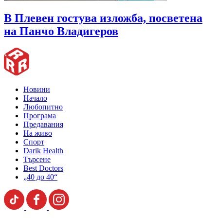
В Плевен гостува изложба, посветена
на Панчо Владигеров
Новини
Начало
Любопитно
Програма
Предавания
На живо
Спорт
Darik Health
Търсене
Best Doctors
„40 до 40“