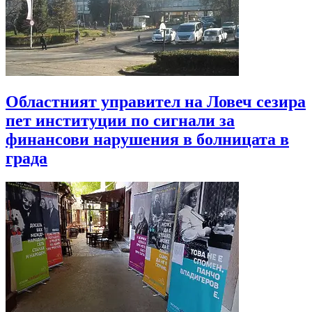
Областният управител на Ловеч сезира
пет институции по сигнали за
финансови нарушения в болницата в
града