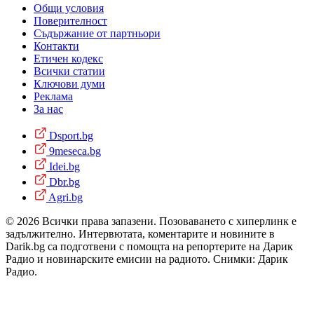
Общи условия
Поверителност
Съдържание от партньори
Контакти
Етичен кодекс
Всички статии
Ключови думи
Реклама
За нас
Dsport.bg
9meseca.bg
Idei.bg
Dbr.bg
Agri.bg
© 2026 Всички права запазени. Позоваването с хиперлинк е
задължително. Интервютата, коментарите и новините в
Darik.bg са подготвени с помощта на репортерите на Дарик
Радио и новинарските емисии на радиото. Снимки: Дарик
Радио.