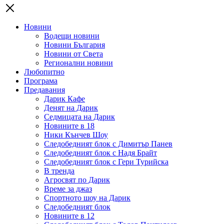
Новини
Водещи новини
Новини България
Новини от Света
Регионални новини
Любопитно
Програма
Предавания
Дарик Кафе
Денят на Дарик
Седмицата на Дарик
Новините в 18
Ники Кънчев Шоу
Следобедният блок с Димитър Панев
Следобедният блок с Надя Брайт
Следобедният блок с Гери Турийска
В тренда
Агросвят по Дарик
Време за джаз
Спортното шоу на Дарик
Следобедният блок
Новините в 12