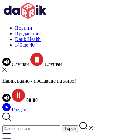
Новини
Предавания
Darik Health
„40 до 40“
Слушай
Слушай
Дарик радио - предаване на живо!
00:00
Гледай