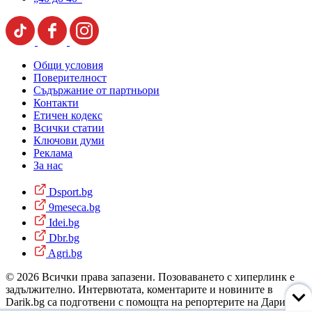
Общи условия
Поверителност
Съдържание от партньори
Контакти
Етичен кодекс
Всички статии
Ключови думи
Реклама
За нас
Dsport.bg
9meseca.bg
Idei.bg
Dbr.bg
Agri.bg
© 2026 Всички права запазени. Позоваването с хиперлинк е
задължително. Интервютата, коментарите и новините в
Darik.bg са подготвени с помощта на репортерите на Дарик