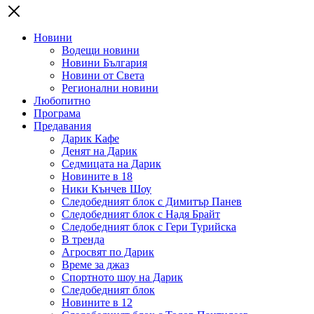
Новини
Водещи новини
Новини България
Новини от Света
Регионални новини
Любопитно
Програма
Предавания
Дарик Кафе
Денят на Дарик
Седмицата на Дарик
Новините в 18
Ники Кънчев Шоу
Следобедният блок с Димитър Панев
Следобедният блок с Надя Брайт
Следобедният блок с Гери Турийска
В тренда
Агросвят по Дарик
Време за джаз
Спортното шоу на Дарик
Следобедният блок
Новините в 12