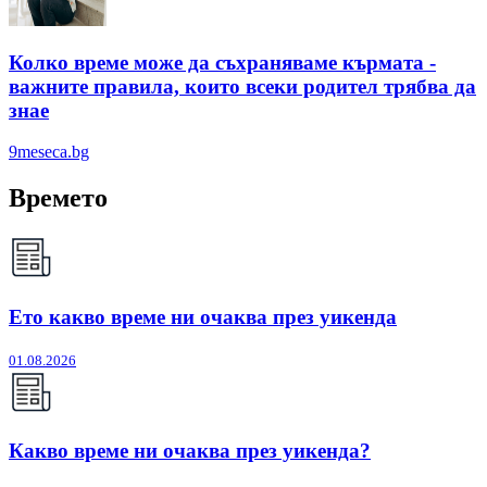
Колко време може да съхраняваме кърмата -
важните правила, които всеки родител трябва да
знае
9meseca.bg
Времето
Ето какво време ни очаква през уикенда
01.08.2026
Какво време ни очаква през уикенда?