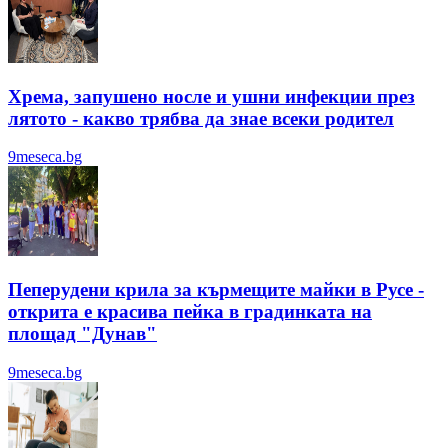
Хрема, запушено носле и ушни инфекции през
лятотo - какво трябва да знае всеки родител
9meseca.bg
Пеперудени крила за кърмещите майки в Русе -
открита е красива пейка в градинката на
площад "Дунав"
9meseca.bg