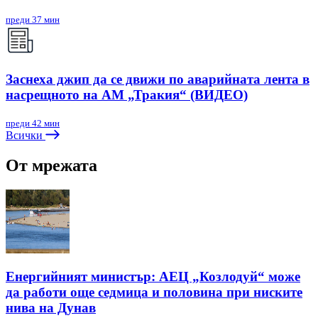
преди 37 мин
Заснеха джип да се движи по аварийната лента в
насрещното на АМ „Тракия“ (ВИДЕО)
преди 42 мин
Всички
От мрежата
Енергийният министър: АЕЦ „Козлодуй“ може
да работи още седмица и половина при ниските
нива на Дунав