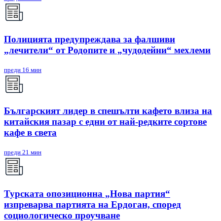
Полицията предупреждава за фалшиви
„лечители“ от Родопите и „чудодейни“ мехлеми
преди 16 мин
Българският лидер в спешълти кафето влиза на
китайския пазар с едни от най-редките сортове
кафе в света
преди 21 мин
Турската опозиционна „Нова партия“
изпреварва партията на Ердоган, според
социологическо проучване