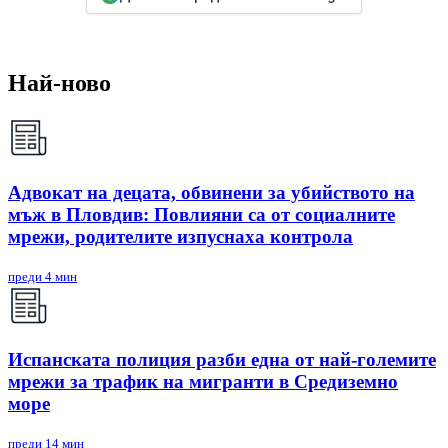
Най-ново
Адвокат на децата, обвинени за убийството на
мъж в Пловдив: Повлияни са от социалните
мрежи, родителите изпуснаха контрола
преди 4 мин
Испанската полиция разби една от най-големите
мрежи за трафик на мигранти в Средиземно
море
преди 14 мин