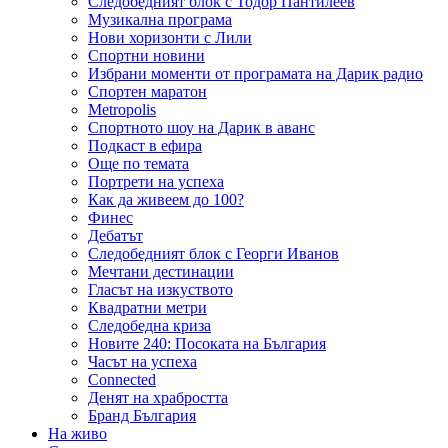
Следобедният блок с Тодор Пантилеев
Музикална програма
Нови хоризонти с Лили
Спортни новини
Избрани моменти от програмата на Дарик радио
Спортен маратон
Metropolis
Спортното шоу на Дарик в аванс
Подкаст в ефира
Още по темата
Портрети на успеха
Как да живеем до 100?
Финес
Дебатът
Следобедният блок с Георги Иванов
Мечтани дестинации
Гласът на изкуството
Квадратни метри
Следобедна криза
Новите 240: Посоката на България
Часът на успеха
Connected
Денят на храбростта
Бранд България
На живо