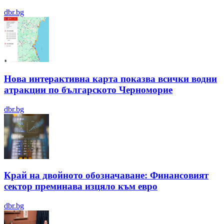
dbr.bg
Нова интерактивна карта показва всички водни
атракции по българското Черноморие
dbr.bg
Край на двойното обозначаване: Финансовият
сектор преминава изцяло към евро
dbr.bg