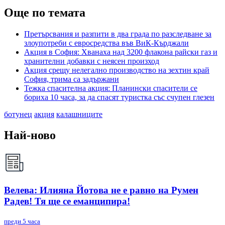
Още по темата
Претърсвания и разпити в два града по разследване за
злоупотреби с евросредства във ВиК-Кърджали
Акция в София: Хванаха над 3200 флакона райски газ и
хранителни добавки с неясен произход
Акция срещу нелегално производство на зехтин край
София, трима са задържани
Тежка спасителна акция: Планински спасители се
бориха 10 часа, за да спасят туристка със счупен глезен
ботунец
акция
калашниците
Най-ново
Велева: Илияна Йотова не е равно на Румен
Радев! Тя ще се еманципира!
преди 5 часа