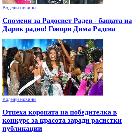
Водещи новини
Спомени за Радосвет Радев - бащата на
Дарик радио! Говори Дима Радева
Водещи новини
Отнеха короната на победителка в
конкурс за красота заради расистки
публикации