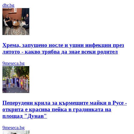
dbr.bg
Хрема, запушено носле и ушни инфекции през
лятотo - какво трябва да знае всеки родител
9meseca.bg
Пеперудени крила за кърмещите майки в Русе -
открита е красива пейка в градинката на
площад "Дунав"
9meseca.bg