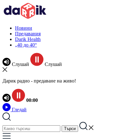
Новини
Предавания
Darik Health
„40 до 40“
Слушай
Слушай
Дарик радио - предаване на живо!
00:00
Гледай