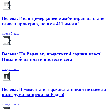
Велева: Иван Демерджиев е амбициран да стане
главен прокурор, но има 411 имота!
преди 5 часа
Велева: На Радев му предстоят 4 години власт!
Няма кой да плати протести сега!
преди 5 часа
Велева: В момента в държавата никой не смее да
каже дума напреки на Радев!
преди 5 часа