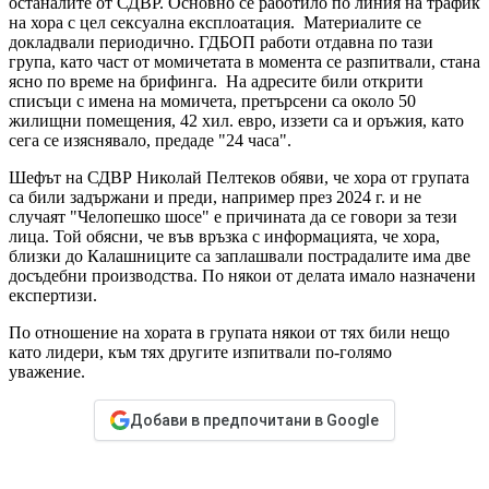
останалите от СДВР. Основно се работило по линия на трафик
на хора с цел сексуална експлоатация. Материалите се
докладвали периодично. ГДБОП работи отдавна по тази
група, като част от момичетата в момента се разпитвали, стана
ясно по време на брифинга. На адресите били открити
списъци с имена на момичета, претърсени са около 50
жилищни помещения, 42 хил. евро, иззети са и оръжия, като
сега се изяснявало, предаде "24 часа".
Шефът на СДВР Николай Пелтеков обяви, че хора от групата
са били задържани и преди, например през 2024 г. и не
случаят "Челопешко шосе" е причината да се говори за тези
лица. Той обясни, че във връзка с информацията, че хора,
близки до Калашниците са заплашвали пострадалите има две
досъдебни производства. По някои от делата имало назначени
експертизи.
По отношение на хората в групата някои от тях били нещо
като лидери, към тях другите изпитвали по-голямо
уважение.
Добави в предпочитани в Google