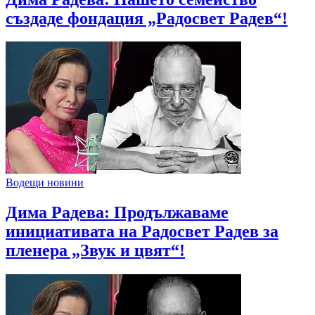
създаде фондация „Радосвет Радев“!
Водещи новини
Дима Радева: Продължаваме
инициативата на Радосвет Радев за
пленера „Звук и цвят“!