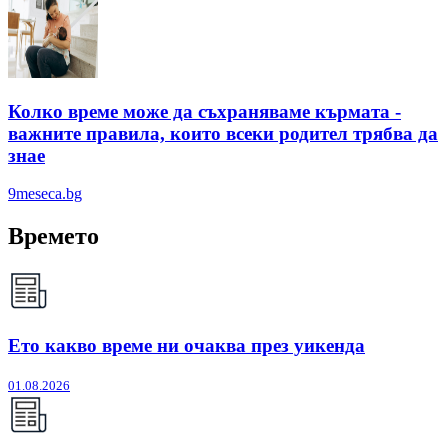
Колко време може да съхраняваме кърмата -
важните правила, които всеки родител трябва да
знае
9meseca.bg
Времето
Ето какво време ни очаква през уикенда
01.08.2026