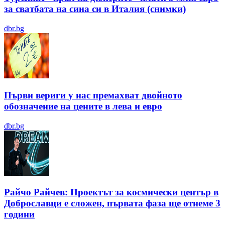
за сватбата на сина си в Италия (снимки)
dbr.bg
Първи вериги у нас премахват двойното
обозначение на цените в лева и евро
dbr.bg
Райчо Райчев: Проектът за космически център в
Доброславци е сложен, първата фаза ще отнеме 3
години