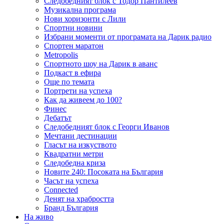
Следобедният блок с Тодор Пантилеев
Музикална програма
Нови хоризонти с Лили
Спортни новини
Избрани моменти от програмата на Дарик радио
Спортен маратон
Metropolis
Спортното шоу на Дарик в аванс
Подкаст в ефира
Още по темата
Портрети на успеха
Как да живеем до 100?
Финес
Дебатът
Следобедният блок с Георги Иванов
Мечтани дестинации
Гласът на изкуството
Квадратни метри
Следобедна криза
Новите 240: Посоката на България
Часът на успеха
Connected
Денят на храбростта
Бранд България
На живо