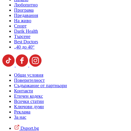
Любопитно
Програма
Предавания
На живо
Спорт
Darik Health
Търсене
Best Doctors
„40 до 40“
Общи условия
Поверителност
Съдържание от партньори
Контакти
Етичен кодекс
Всички статии
Ключови думи
Реклама
За нас
Dsport.bg