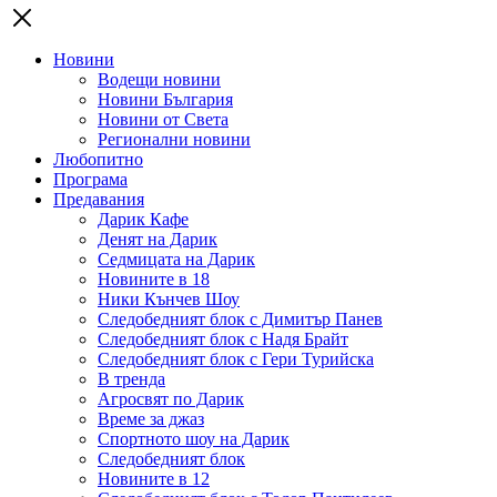
Новини
Водещи новини
Новини България
Новини от Света
Регионални новини
Любопитно
Програма
Предавания
Дарик Кафе
Денят на Дарик
Седмицата на Дарик
Новините в 18
Ники Кънчев Шоу
Следобедният блок с Димитър Панев
Следобедният блок с Надя Брайт
Следобедният блок с Гери Турийска
В тренда
Агросвят по Дарик
Време за джаз
Спортното шоу на Дарик
Следобедният блок
Новините в 12