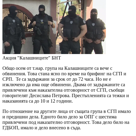
Акция "Калашниците"
БНТ
Общо осем от т.нар. група на Калашниците са вече с
обвинения. Това стана ясно по време на брифинг на СГП и
СРП. Те са задържани за срок от до 72 часа. Но не е
изключено да има още обвинени. Двама от задържаните са
привлечени към наказателна отговорност от СГП, съобщи
говорителят Десислава Петрова. Престъпленията са тежки и
наказанията са до 10 и 12 години.
По отношение на другите лица от същата група в СГП имало
и предишни дела. Едното било дело за ОПГ с шестима
привлечени под наказателно отговорност. Това дело било на
ГДБОП, имало и дело внесено в съда.