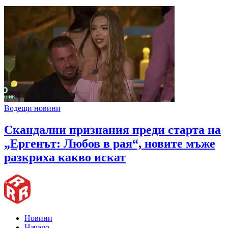
Водещи новини
Скандални признания преди старта на
„Ергенът: Любов в рая“, новите мъже
разкриха какво искат
Новини
Начало