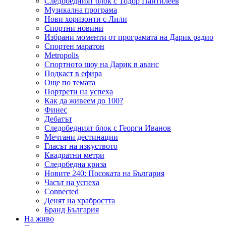
Следобедният блок с Тодор Пантилеев
Музикална програма
Нови хоризонти с Лили
Спортни новини
Избрани моменти от програмата на Дарик радио
Спортен маратон
Metropolis
Спортното шоу на Дарик в аванс
Подкаст в ефира
Още по темата
Портрети на успеха
Как да живеем до 100?
Финес
Дебатът
Следобедният блок с Георги Иванов
Мечтани дестинации
Гласът на изкуството
Квадратни метри
Следобедна криза
Новите 240: Посоката на България
Часът на успеха
Connected
Денят на храбростта
Бранд България
На живо