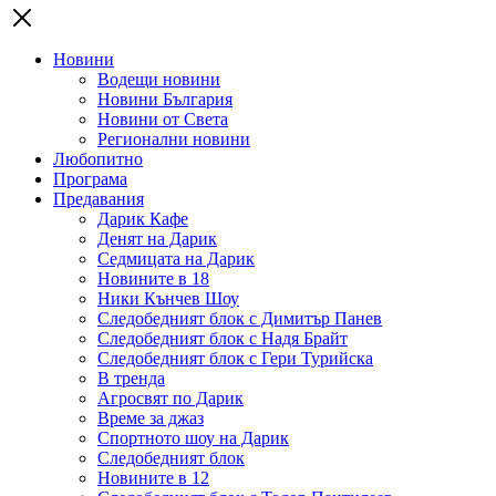
Новини
Водещи новини
Новини България
Новини от Света
Регионални новини
Любопитно
Програма
Предавания
Дарик Кафе
Денят на Дарик
Седмицата на Дарик
Новините в 18
Ники Кънчев Шоу
Следобедният блок с Димитър Панев
Следобедният блок с Надя Брайт
Следобедният блок с Гери Турийска
В тренда
Агросвят по Дарик
Време за джаз
Спортното шоу на Дарик
Следобедният блок
Новините в 12