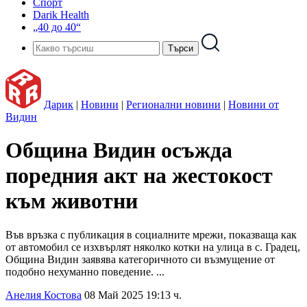
Спорт
Darik Health
„40 до 40“
Дарик
|
Новини
|
Регионални новини
|
Новини от
Видин
Община Видин осъжда
поредния акт на жестокост
към животни
Във връзка с публикация в социалните мрежи, показваща как
от автомобил се изхвърлят няколко котки на улица в с. Градец,
Община Видин заявява категоричното си възмущение от
подобно нехуманно поведение. ...
Анелия Костова
08 Май 2025 19:13 ч.