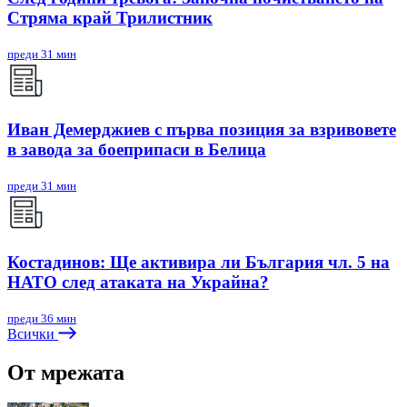
Стряма край Трилистник
преди 31 мин
Иван Демерджиев с първа позиция за взривовете
в завода за боеприпаси в Белица
преди 31 мин
Костадинов: Ще активира ли България чл. 5 на
НАТО след атаката на Украйна?
преди 36 мин
Всички
От мрежата