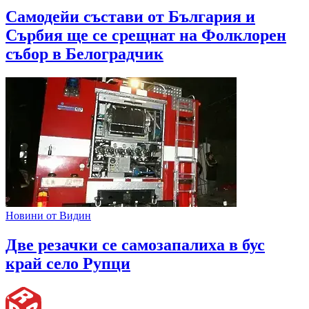
Самодейи състави от България и
Сърбия ще се срещнат на Фолклорен
събор в Белоградчик
Новини от Видин
Две резачки се самозапалиха в бус
край село Рупци