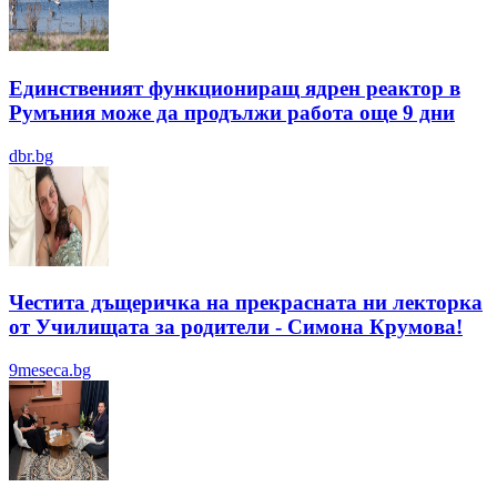
Единственият функциониращ ядрен реактор в
Румъния може да продължи работа още 9 дни
dbr.bg
Честита дъщеричка на прекрасната ни лекторка
от Училищата за родители - Симона Крумова!
9meseca.bg