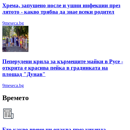
Хрема, запушено носле и ушни инфекции през
лятотo - какво трябва да знае всеки родител
9meseca.bg
Пеперудени крила за кърмещите майки в Русе -
открита е красива пейка в градинката на
площад "Дунав"
9meseca.bg
Времето
Ето какво време ни очаква през уикенда