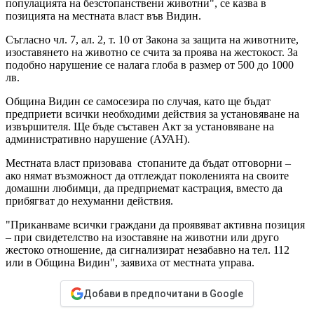
популацията на безстопанствени животни", се казва в
позицията на местната власт във Видин.
Съгласно чл. 7, ал. 2, т. 10 от Закона за защита на животните,
изоставянето на животно се счита за проява на жестокост. За
подобно нарушение се налага глоба в размер от 500 до 1000
лв.
Община Видин се самосезира по случая, като ще бъдат
предприети всички необходими действия за установяване на
извършителя. Ще бъде съставен Акт за установяване на
административно нарушение (АУАН).
Местната власт призовава стопаните да бъдат отговорни –
ако нямат възможност да отглеждат поколенията на своите
домашни любимци, да предприемат кастрация, вместо да
прибягват до нехуманни действия.
"Приканваме всички граждани да проявяват активна позиция
– при свидетелство на изоставяне на животни или друго
жестоко отношение, да сигнализират незабавно на тел. 112
или в Община Видин", заявиха от местната управа.
Добави в предпочитани в Google