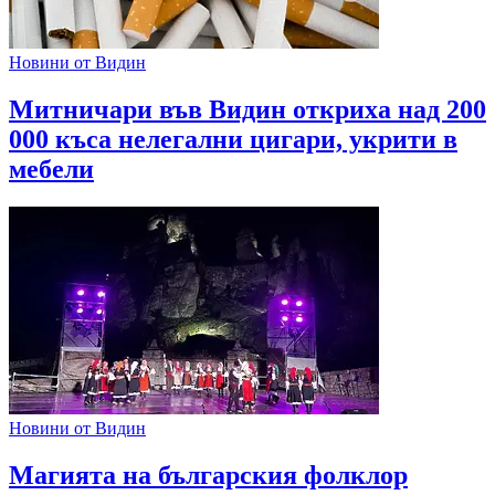
Новини от Видин
Митничари във Видин откриха над 200
000 къса нелегални цигари, укрити в
мебели
Новини от Видин
Магията на българския фолклор