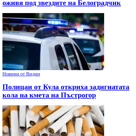
оживя под звездите на Белоградчик
Новини от Видин
Полицаи от Кула откриха задигнатата
кола на кмета на Пъстрогор