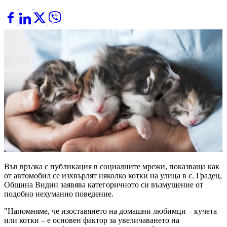
Във връзка с публикация в социалните мрежи, показваща как
от автомобил се изхвърлят няколко котки на улица в с. Градец,
Община Видин заявява категоричното си възмущение от
подобно нехуманно поведение.
"Напомняме, че изоставянето на домашни любимци – кучета
или котки – е основен фактор за увеличаването на