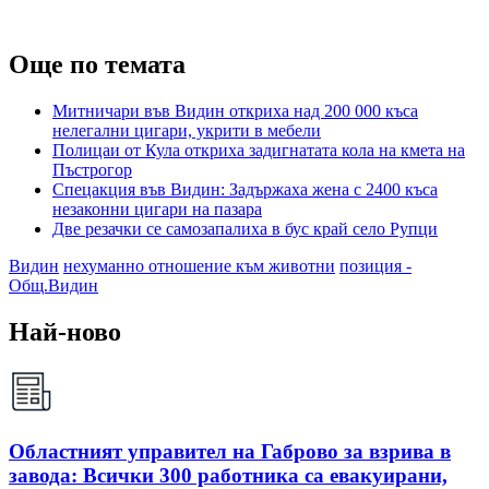
Още по темата
Митничари във Видин откриха над 200 000 къса
нелегални цигари, укрити в мебели
Полицаи от Кула откриха задигнатата кола на кмета на
Пъстрогор
Спецакция във Видин: Задържаха жена с 2400 къса
незаконни цигари на пазара
Две резачки се самозапалиха в бус край село Рупци
Видин
нехуманно отношение към животни
позиция -
Общ.Видин
Най-ново
Областният управител на Габрово за взрива в
завода: Всички 300 работника са евакуирани,