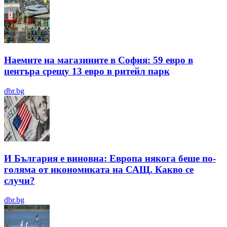
Наемите на магазините в София: 59 евро в
центъра срещу 13 евро в ритейл парк
dbr.bg
И България е виновна: Европа някога беше по-
голяма от икономиката на САЩ. Какво се
случи?
dbr.bg