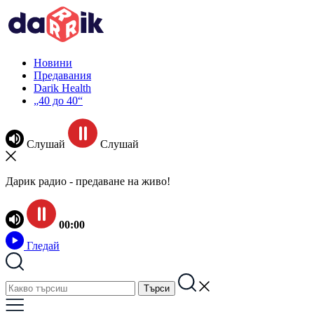
Новини
Предавания
Darik Health
„40 до 40“
Слушай
Слушай
Дарик радио - предаване на живо!
00:00
Гледай