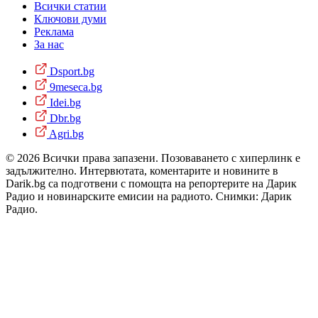
Всички статии
Ключови думи
Реклама
За нас
Dsport.bg
9meseca.bg
Idei.bg
Dbr.bg
Agri.bg
© 2026 Всички права запазени. Позоваването с хиперлинк е
задължително. Интервютата, коментарите и новините в
Darik.bg са подготвени с помощта на репортерите на Дарик
Радио и новинарските емисии на радиото. Снимки: Дарик
Радио.