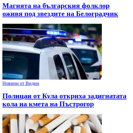
Магията на българския фолклор
оживя под звездите на Белоградчик
Новини от Видин
Полицаи от Кула откриха задигнатата
кола на кмета на Пъстрогор