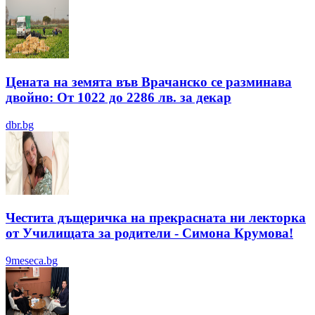
Цената на земята във Врачанско се разминава
двойно: От 1022 до 2286 лв. за декар
dbr.bg
Честита дъщеричка на прекрасната ни лекторка
от Училищата за родители - Симона Крумова!
9meseca.bg