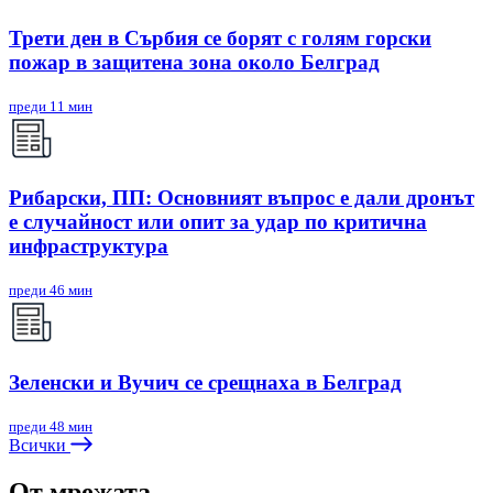
Трети ден в Сърбия се борят с голям горски
пожар в защитена зона около Белград
преди 11 мин
Рибарски, ПП: Основният въпрос е дали дронът
е случайност или опит за удар по критична
инфраструктура
преди 46 мин
Зеленски и Вучич се срещнаха в Белград
преди 48 мин
Всички
От мрежата