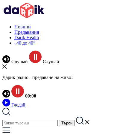
Новини
Предавания
Darik Health
„40 до 40“
Слушай
Слушай
Дарик радио - предаване на живо!
00:00
Гледай