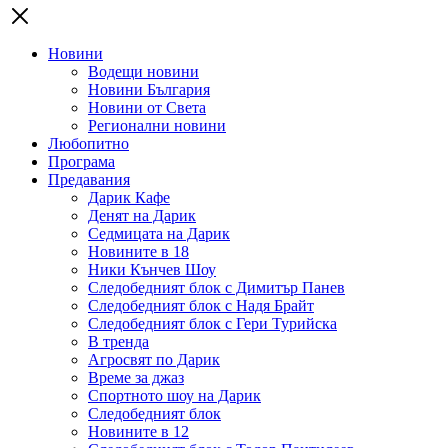
Новини
Водещи новини
Новини България
Новини от Света
Регионални новини
Любопитно
Програма
Предавания
Дарик Кафе
Денят на Дарик
Седмицата на Дарик
Новините в 18
Ники Кънчев Шоу
Следобедният блок с Димитър Панев
Следобедният блок с Надя Брайт
Следобедният блок с Гери Турийска
В тренда
Агросвят по Дарик
Време за джаз
Спортното шоу на Дарик
Следобедният блок
Новините в 12