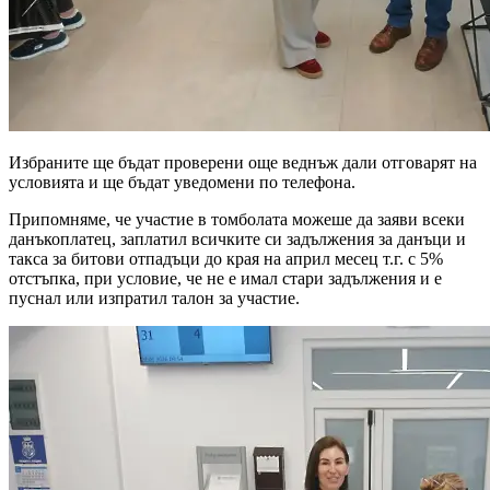
Избраните ще бъдат проверени още веднъж дали отговарят на
условията и ще бъдат уведомени по телефона.
Припомняме, че участие в томболата можеше да заяви всеки
данъкоплатец, заплатил всичките си задължения за данъци и
такса за битови отпадъци до края на април месец т.г. с 5%
отстъпка, при условие, че не е имал стари задължения и е
пуснал или изпратил талон за участие.