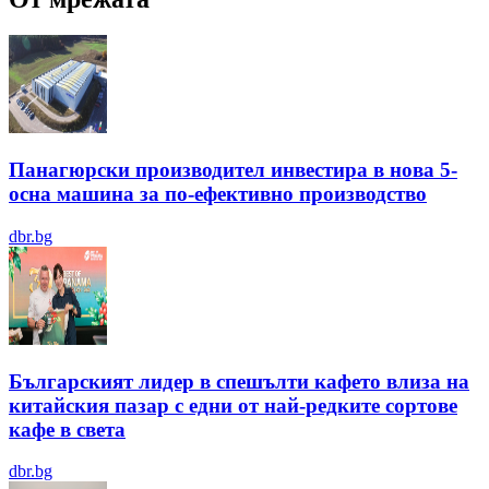
Панагюрски производител инвестира в нова 5-
осна машина за по-ефективно производство
dbr.bg
Българският лидер в спешълти кафето влиза на
китайския пазар с едни от най-редките сортове
кафе в света
dbr.bg