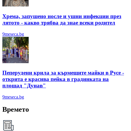
Хрема, запушено носле и ушни инфекции през
лятотo - какво трябва да знае всеки родител
9meseca.bg
Пеперудени крила за кърмещите майки в Русе -
открита е красива пейка в градинката на
площад "Дунав"
9meseca.bg
Времето