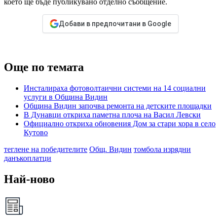
което ще бъде публикувано отделно съобщение.
Добави в предпочитани в Google
Още по темата
Инсталираха фотоволтаични системи на 14 социални
услуги в Община Видин
Община Видин започва ремонта на детските площадки
В Дунавци откриха паметна плоча на Васил Левски
Официално откриха обновения Дом за стари хора в село
Кутово
теглене на победителите
Общ. Видин
томбола изрядни
данъкоплатци
Най-ново