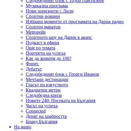
Следобедният блок с Тодор Пантилеев
Музикална програма
Нови хоризонти с Лили
Спортни новини
Избрани моменти от програмата на Дарик радио
Спортен маратон
Metropolis
Спортното шоу на Дарик в аванс
Подкаст в ефира
Още по темата
Портрети на успеха
Как да живеем до 100?
Финес
Дебатът
Следобедният блок с Георги Иванов
Мечтани дестинации
Гласът на изкуството
Квадратни метри
Следобедна криза
Новите 240: Посоката на България
Часът на успеха
Connected
Денят на храбростта
Бранд България
На живо