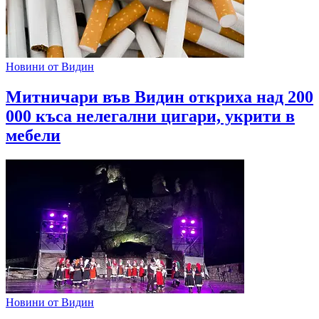
Новини от Видин
Митничари във Видин откриха над 200
000 къса нелегални цигари, укрити в
мебели
Новини от Видин