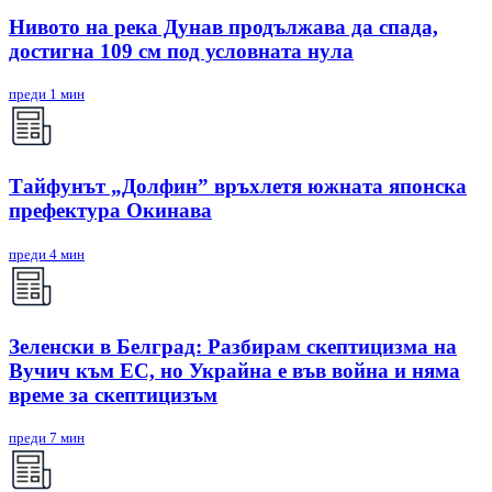
Нивото на река Дунав продължава да спада,
достигна 109 см под условната нула
преди 1 мин
Тайфунът „Долфин” връхлетя южната японска
префектура Окинава
преди 4 мин
Зеленски в Белград: Разбирам скептицизма на
Вучич към ЕС, но Украйна е във война и няма
време за скептицизъм
преди 7 мин