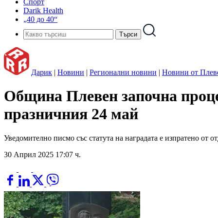
Спорт
Darik Health
„40 до 40“
Дарик
|
Новини
|
Регионални новини
|
Новини от Плев
Община Плевен започна проце
празничния 24 май
Уведомително писмо със статута на наградата е изпратено от о
30 Април 2025 17:07 ч.