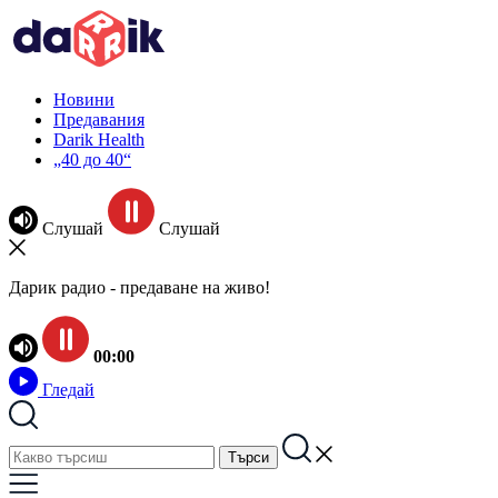
Новини
Предавания
Darik Health
„40 до 40“
Слушай
Слушай
Дарик радио - предаване на живо!
00:00
Гледай