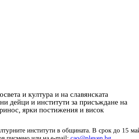
освета и култура и на славянската
ни дейци и институти за присъждане на
принос, ярки постижения и висок
културните институти в общината. В срок
до 15 ма
в писмено или на е
-
mail
:
cao@pleven.bg
.