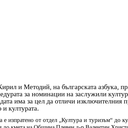
Кирил и Методий, на българската азбука, пр
едурата за номинации на заслужили култур
дата има за цел да отличи изключителния 
 и културата.
а е изпратено от отдел „Култура и туризъм“ до 
я до кмета на Община
Плевен
д-р Валентин Христо