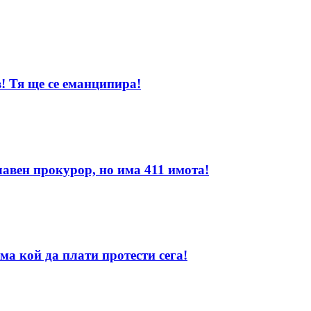
! Тя ще се еманципира!
лавен прокурор, но има 411 имота!
ма кой да плати протести сега!