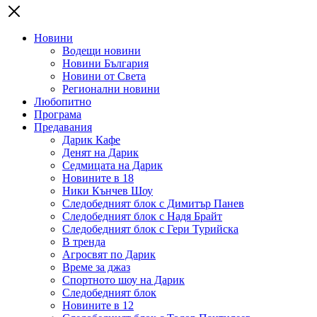
Новини
Водещи новини
Новини България
Новини от Света
Регионални новини
Любопитно
Програма
Предавания
Дарик Кафе
Денят на Дарик
Седмицата на Дарик
Новините в 18
Ники Кънчев Шоу
Следобедният блок с Димитър Панев
Следобедният блок с Надя Брайт
Следобедният блок с Гери Турийска
В тренда
Агросвят по Дарик
Време за джаз
Спортното шоу на Дарик
Следобедният блок
Новините в 12