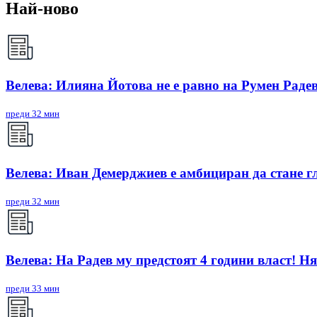
Най-ново
Велева: Илияна Йотова не е равно на Румен Радев
преди 32 мин
Велева: Иван Демерджиев е амбициран да стане г
преди 32 мин
Велева: На Радев му предстоят 4 години власт! Ня
преди 33 мин