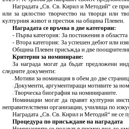
Наградата „Св.
С
в. Кирил и Методий“ се пр
или за цялостно творчество на творци или тво
културния живот и престиж на община Плевен.
Наградата се връчва в две категории:
- Първа категория:
З
а постижения в областта 
- Втора категория:
З
а успешен дебют или изя
Община Плевен присъжда и две поощрителн
Критерии за номиниране:
За награда могат да бъдат предложени ин
следните документи:
Мотиви за номинация в обем до две страниц
-
Документи, аргументиращи мотивите за ном
-
Творческа биография на номинираните
.
-
Номинации могат да правят културни инсти
неправителствени организации, училища по изкус
Наградата „Св.
С
в. Кирил и Методий“ не се 
Процедура по присъждане на наградата
Номинациите се подават в писмен вид до к