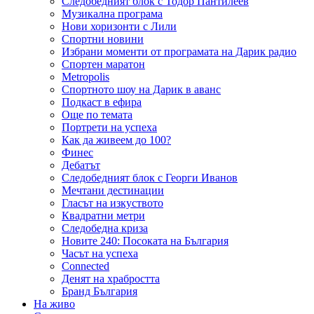
Следобедният блок с Тодор Пантилеев
Музикална програма
Нови хоризонти с Лили
Спортни новини
Избрани моменти от програмата на Дарик радио
Спортен маратон
Metropolis
Спортното шоу на Дарик в аванс
Подкаст в ефира
Още по темата
Портрети на успеха
Как да живеем до 100?
Финес
Дебатът
Следобедният блок с Георги Иванов
Мечтани дестинации
Гласът на изкуството
Квадратни метри
Следобедна криза
Новите 240: Посоката на България
Часът на успеха
Connected
Денят на храбростта
Бранд България
На живо