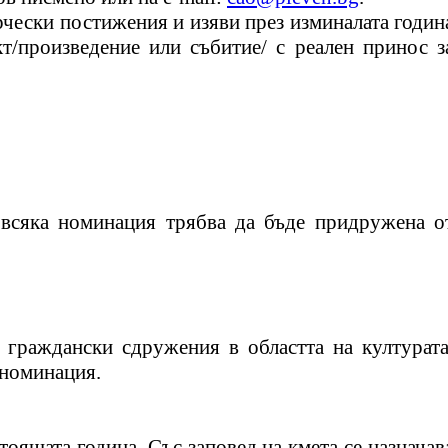
чески постижения и изяви през изминалата годин
т/произведение или събитие/ с реален принос з
 всяка номинация трябва да бъде придружена о
 граждански сдружения в областта на културата
 номинация.
тоящата година. Със заповед на кмета се назначав