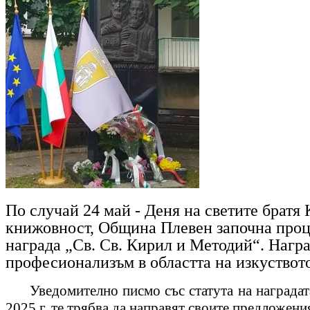
По случай
24 май
- Деня на светите братя 
книжовност, Община Плевен започна проц
награда „Св.
С
в. Кирил и Методий“. Награ
професионализъм в областта на изкуството
Уведомително писмо със статута на наградат
2025 г.
те трябва да направят
своите предложени