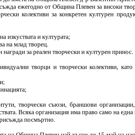
исъжда ежегодно от Община Плевен за високи твор
рчески колективи за конкретен културен продук
на изкуствата и културата;
ва на млад творец.
и наград
и
за реален творчески и културен принос.
дивидуални творци и творчески колективи, като
и;
инацията;
тути, творчески съюзи, браншови организации,
твата. Всяка организация има право само на една
присъжда посмъртно.
мета на Община Плевен най-късно
до 15 май
на нас