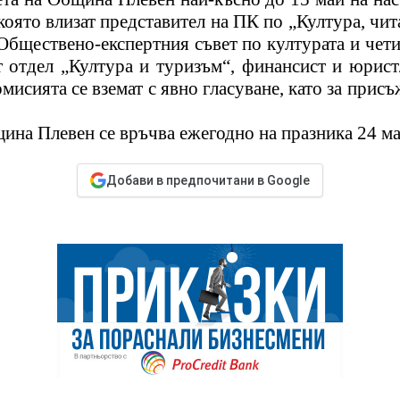
 която влизат представител на ПК по „Култура, ч
Обществено-експертния съвет по културата и чет
 отдел „
Култура и туризъм“, финансист
и юрист
исията се вземат с явно гласуване, като за присъ
щина Плевен се връчва ежегодно на празника
24 м
Добави в предпочитани в Google