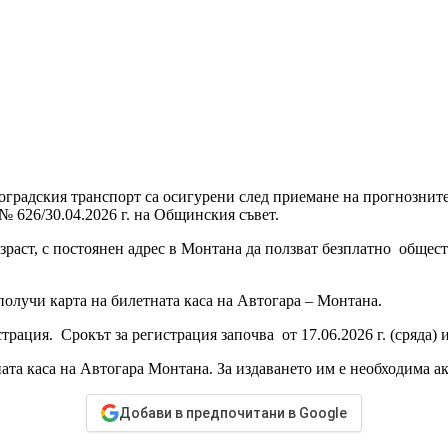
оградския транспорт са осигурени след приемане на прогнозните 
 626/30.04.2026 г. на Общинския съвет.
раст, с постоянен адрес в Монтана да ползват безплатно обществ
получи карта на билетната каса на Автогара – Монтана.
ация. Срокът за регистрация започва от 17.06.2026 г. (сряда) и
та каса на Автогара Монтана. За издаването им е необходима акту
Добави в предпочитани в Google