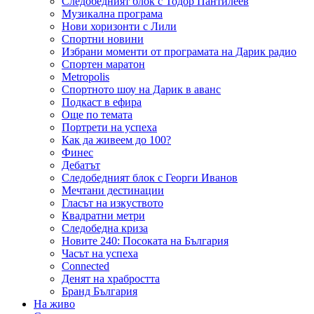
Следобедният блок с Тодор Пантилеев
Музикална програма
Нови хоризонти с Лили
Спортни новини
Избрани моменти от програмата на Дарик радио
Спортен маратон
Metropolis
Спортното шоу на Дарик в аванс
Подкаст в ефира
Още по темата
Портрети на успеха
Как да живеем до 100?
Финес
Дебатът
Следобедният блок с Георги Иванов
Мечтани дестинации
Гласът на изкуството
Квадратни метри
Следобедна криза
Новите 240: Посоката на България
Часът на успеха
Connected
Денят на храбростта
Бранд България
На живо