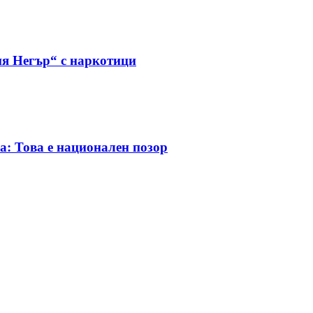
я Негър“ с наркотици
а: Това е национален позор