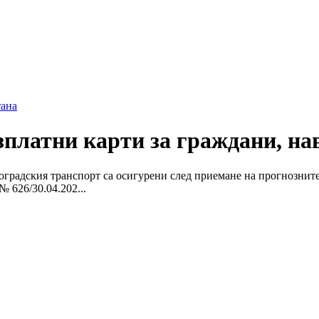
ана
платни карти за граждани, на
оградския транспорт са осигурени след приемане на прогнозните 
 626/30.04.202...