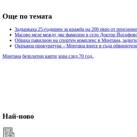
Още по темата
Задържаха 25-годишен за кражба на 200 евро от пенсионе
Масово меле между две фамилии в село Доктор Йосифово
Обраха павилион на спортен комплекс в Монтана, задигн
Окръжна прокуратура – Монтана внесе в съда обвинителе
Монтана
безплатни карти
хора след 70 год.
Най-ново