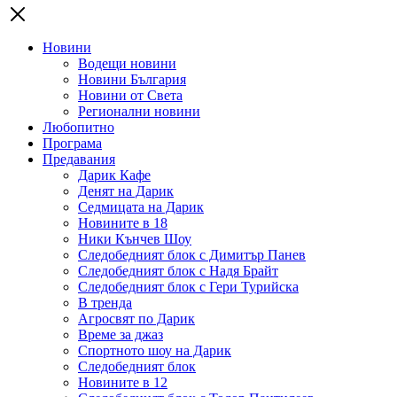
Новини
Водещи новини
Новини България
Новини от Света
Регионални новини
Любопитно
Програма
Предавания
Дарик Кафе
Денят на Дарик
Седмицата на Дарик
Новините в 18
Ники Кънчев Шоу
Следобедният блок с Димитър Панев
Следобедният блок с Надя Брайт
Следобедният блок с Гери Турийска
В тренда
Агросвят по Дарик
Време за джаз
Спортното шоу на Дарик
Следобедният блок
Новините в 12