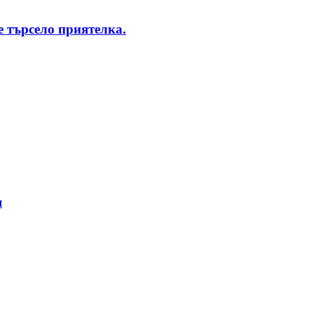
 търсело приятелка.
я