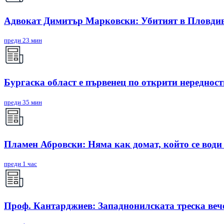
Адвокат Димитър Марковски: Убитият в Пловдив 
преди 23 мин
Бургаска област е първенец по открити нереднос
преди 35 мин
Пламен Абровски: Няма как домат, който се води 
преди 1 час
Проф. Кантарджиев: Западнонилската треска вече