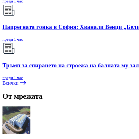
преди 1 час
Напрегната гонка в София: Хванали Венци „Бели
преди 1 час
Тръмп за спирането на строежа на балната му зал
преди 1 час
Всички
От мрежата