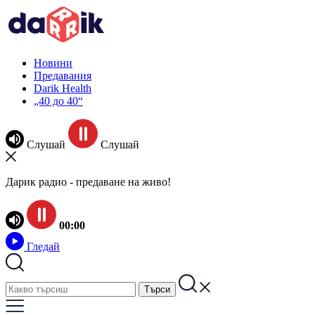
Новини
Предавания
Darik Health
„40 до 40“
Слушай
Слушай
Дарик радио - предаване на живо!
00:00
Гледай