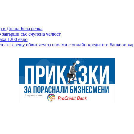
р в Долна Бела речка
 завърши със счупена челюст
аха 1200 евро
н акт срещу обвиняем за измами с онлайн кредити и банкови ка