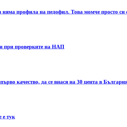
няма профила на педофил. Това момче просто си е
ти при проверките на НАП
първо качество, да се внася на 30 цента в Българи
 е тук