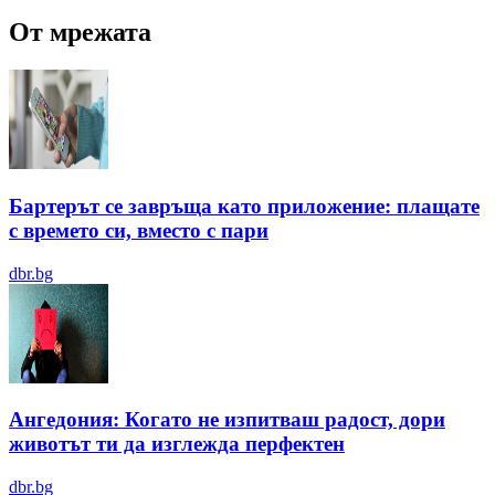
От мрежата
Бартерът се завръща като приложение: плащате
с времето си, вместо с пари
dbr.bg
Ангедония: Когато не изпитваш радост, дори
животът ти да изглежда перфектен
dbr.bg