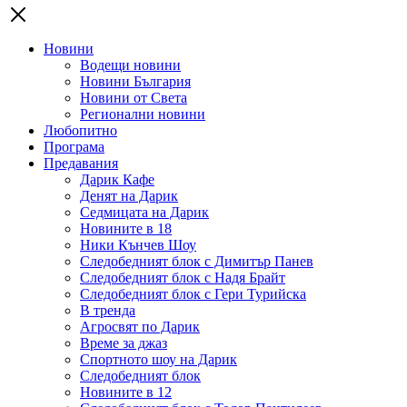
Новини
Водещи новини
Новини България
Новини от Света
Регионални новини
Любопитно
Програма
Предавания
Дарик Кафе
Денят на Дарик
Седмицата на Дарик
Новините в 18
Ники Кънчев Шоу
Следобедният блок с Димитър Панев
Следобедният блок с Надя Брайт
Следобедният блок с Гери Турийска
В тренда
Агросвят по Дарик
Време за джаз
Спортното шоу на Дарик
Следобедният блок
Новините в 12