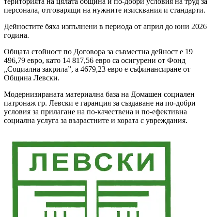
територията на цялата община и по-добри условия на труд за
персонала, отговарящи на нужните изисквания и стандарти.
Дейностите бяха изпълнени в периода от април до юни 2026
година.
Общата стойност по Договора за съвместна дейност е 19
496,79 евро, като 14 817,56 евро са осигурени от Фонд
„Социална закрила”, а 4679,23 евро е съфинансиране от
Община Левски.
Модернизираната материална база на Домашен социален
патронаж гр. Левски е гаранция за създаване на по-добри
условия за прилагане на по-качествена и по-ефективна
социална услуга за възрастните и хората с увреждания.