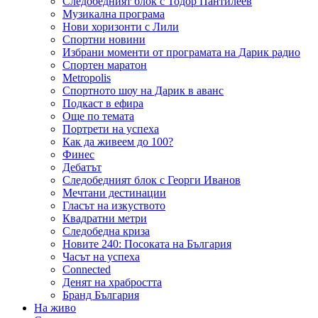
Следобедният блок с Тодор Пантилеев
Музикална програма
Нови хоризонти с Лили
Спортни новини
Избрани моменти от програмата на Дарик радио
Спортен маратон
Metropolis
Спортното шоу на Дарик в аванс
Подкаст в ефира
Още по темата
Портрети на успеха
Как да живеем до 100?
Финес
Дебатът
Следобедният блок с Георги Иванов
Мечтани дестинации
Гласът на изкуството
Квадратни метри
Следобедна криза
Новите 240: Посоката на България
Часът на успеха
Connected
Денят на храбростта
Бранд България
На живо