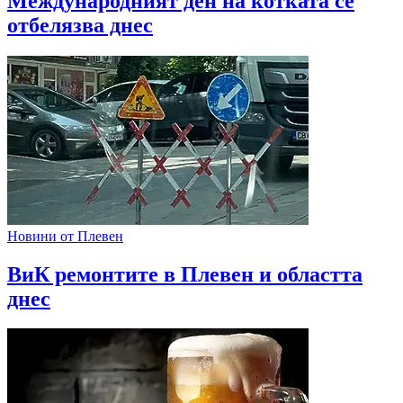
Международният ден на котката се
отбелязва днес
Новини от Плевен
ВиК ремонтите в Плевен и областта
днес