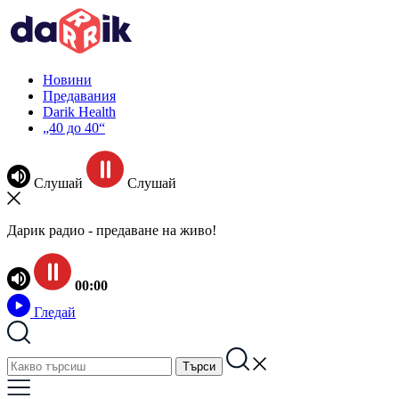
Новини
Предавания
Darik Health
„40 до 40“
Слушай
Слушай
Дарик радио - предаване на живо!
00:00
Гледай