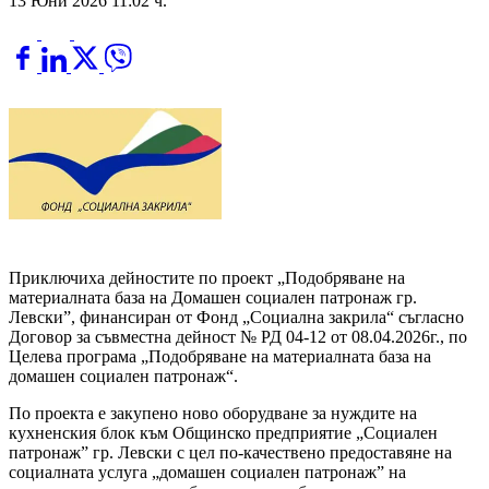
13 Юни 2026 11:02 ч.
Приключиха дейностите по проект „Подобряване на
материалната база на Домашен социален патронаж гр.
Левски”, финансиран от Фонд „Социална закрила“ съгласно
Договор за съвместна дейност № РД 04-12 от 08.04.2026г., по
Целева програма „Подобряване на материалната база на
домашен социален патронаж“.
По проекта е закупено ново оборудване за нуждите на
кухненския блок към Общинско предприятие „Социален
патронаж” гр. Левски с цел по-качествено предоставяне на
социалната услуга „домашен социален патронаж” на