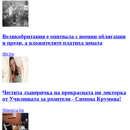
Великобритания е опитвала с военни облигации
и преди, а вложителите платиха цената
dbr.bg
Честита дъщеричка на прекрасната ни лекторка
от Училищата за родители - Симона Крумова!
9meseca.bg