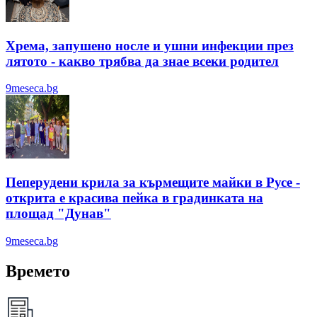
Хрема, запушено носле и ушни инфекции през
лятотo - какво трябва да знае всеки родител
9meseca.bg
Пеперудени крила за кърмещите майки в Русе -
открита е красива пейка в градинката на
площад "Дунав"
9meseca.bg
Времето