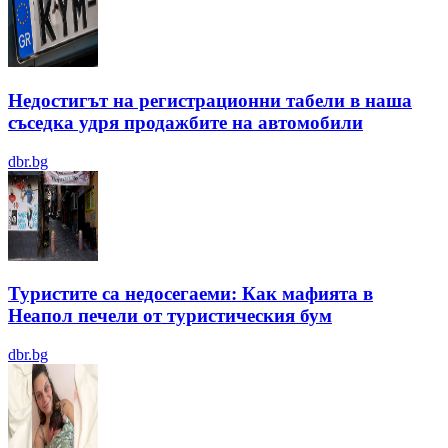
Недостигът на регистрационни табели в наша
съседка удря продажбите на автомобили
dbr.bg
Туристите са недосегаеми: Как мафията в
Неапол печели от туристическия бум
dbr.bg