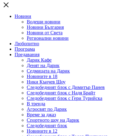
Новини
Водещи новини
Новини България
Новини от Света
Регионални новини
Любопитно
Програма
Предавания
Дарик Кафе
Денят на Дарик
Седмицата на Дарик
Новините в 18
Ники Кънчев Шоу
Следобедният блок с Димитър Панев
Следобедният блок с Надя Брайт
Следобедният блок с Гери Турийска
В тренда
Агросвят по Дарик
Време за джаз
Спортното шоу на Дарик
Следобедният блок
Новините в 12