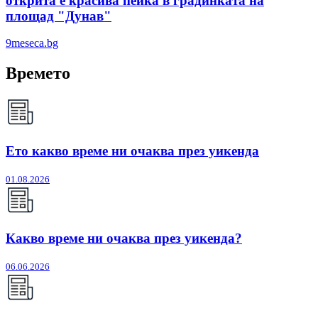
открита е красива пейка в градинката на
площад "Дунав"
9meseca.bg
Времето
Ето какво време ни очаква през уикенда
01.08.2026
Какво време ни очаква през уикенда?
06.06.2026