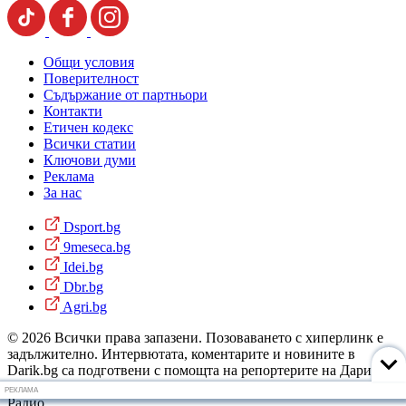
Общи условия
Поверителност
Съдържание от партньори
Контакти
Етичен кодекс
Всички статии
Ключови думи
Реклама
За нас
Dsport.bg
9meseca.bg
Idei.bg
Dbr.bg
Agri.bg
© 2026 Всички права запазени. Позоваването с хиперлинк е
задължително. Интервютата, коментарите и новините в
Darik.bg са подготвени с помощта на репортерите на Дарик
Радио и новинарските емисии на радиото. Снимки: Дарик
РЕКЛАМА
Радио.