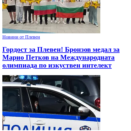
Новини от Плевен
Гордост за Плевен! Бронзов медал за
Марио Петков на Международната
олимпиада по изкуствен интелект