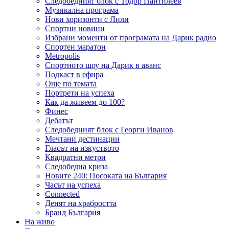
Следобедният блок с Тодор Пантилеев
Музикална програма
Нови хоризонти с Лили
Спортни новини
Избрани моменти от програмата на Дарик радио
Спортен маратон
Metropolis
Спортното шоу на Дарик в аванс
Подкаст в ефира
Още по темата
Портрети на успеха
Как да живеем до 100?
Финес
Дебатът
Следобедният блок с Георги Иванов
Мечтани дестинации
Гласът на изкуството
Квадратни метри
Следобедна криза
Новите 240: Посоката на България
Часът на успеха
Connected
Денят на храбростта
Бранд България
На живо