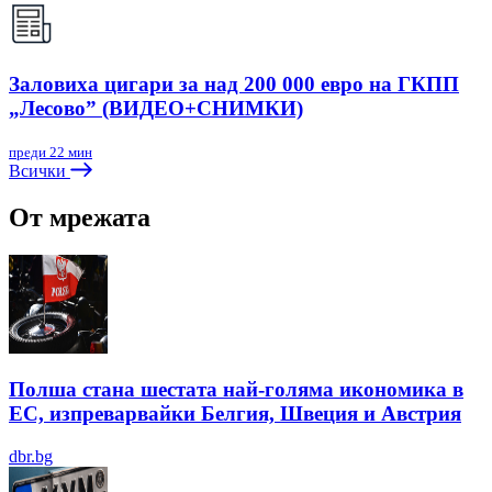
Заловиха цигари за над 200 000 евро на ГКПП
„Лесово” (ВИДЕО+СНИМКИ)
преди 22 мин
Всички
От мрежата
Полша стана шестата най-голяма икономика в
ЕС, изпреварвайки Белгия, Швеция и Австрия
dbr.bg