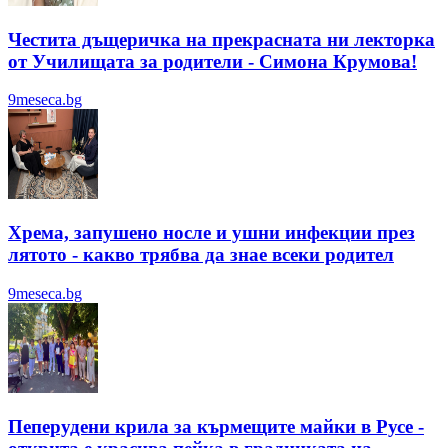
Честита дъщеричка на прекрасната ни лекторка
от Училищата за родители - Симона Крумова!
9meseca.bg
Хрема, запушено носле и ушни инфекции през
лятотo - какво трябва да знае всеки родител
9meseca.bg
Пеперудени крила за кърмещите майки в Русе -