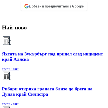
Добави в предпочитани в Google
Най-ново
Яхтата на Зукърбърг под прицел след инцидент
край Аляска
преди 3 мин
Рибари откриха граната близо до брега на
Дунав край Силистра
преди 7 мин