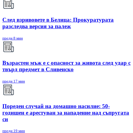
След взривовете в Белица: Прокуратурата
разследва версия за палеж
преди 8 мин
Възрастен мъж е с опасност за живота след удар с
твърд предмет в Сливенско
преди 17 мин
Пореден случай на домашно насилие: 50-
годишен е арестуван за нападение над съпругата
си
преди 19 мин