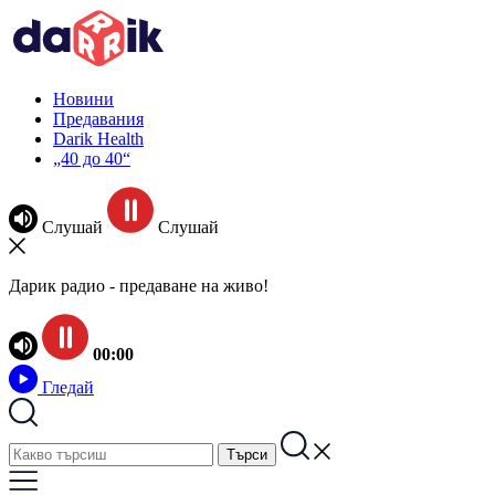
Новини
Предавания
Darik Health
„40 до 40“
Слушай
Слушай
Дарик радио - предаване на живо!
00:00
Гледай