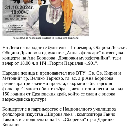
На Деня на народните будители – 1 ноември, Община Левски,
Община Дряново и сдружение „Анна - фолк арт” посвещават
концерта на Ана Борисова „Дряновки мурафетлийки”, тази
вечер от 18.00 ч. в НЧ „Георги Парцалев -1901”.
Народна певица и преподавател във ВТУ „Св. Св. Кирил и
Методий“ гр. Велико Търново, гл. ас. д-р Ана Борисова
реализира три значими проекта, свързани с българския
фолклор. С много обич е събрала, автентични песни на над
150 години от Дряновския край, който се слави с висока
възрожденска култура.
Концертът е в партньорство с Националното училище за
фолклорни изкуства „Широка лъка”, композитора Ганчо
Гавазов и с подкрепата на ТС „Сборенка” с р-л Даринка
Богданова.