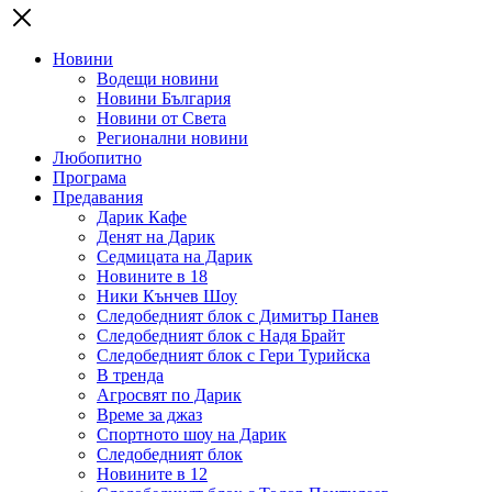
Новини
Водещи новини
Новини България
Новини от Света
Регионални новини
Любопитно
Програма
Предавания
Дарик Кафе
Денят на Дарик
Седмицата на Дарик
Новините в 18
Ники Кънчев Шоу
Следобедният блок с Димитър Панев
Следобедният блок с Надя Брайт
Следобедният блок с Гери Турийска
В тренда
Агросвят по Дарик
Време за джаз
Спортното шоу на Дарик
Следобедният блок
Новините в 12