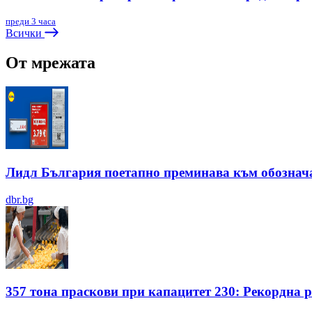
преди 3 часа
Всички
От мрежата
Лидл България поетапно преминава към обозначав
dbr.bg
357 тона праскови при капацитет 230: Рекордна