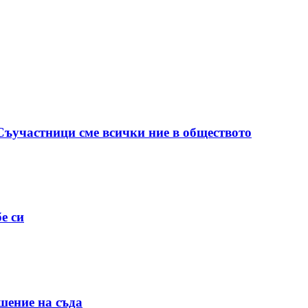
 Съучастници сме всички ние в обществото
е си
шение на съда