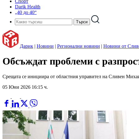
Спорт
Darik Health
„40 до 40“
Дарик
|
Новини
|
Регионални новини
|
Новини от Слив
Обсъждат проблеми с разпрос
Срещата се инициира от областния управител на Сливен Мих
05 Юни 2026 16:15 ч.