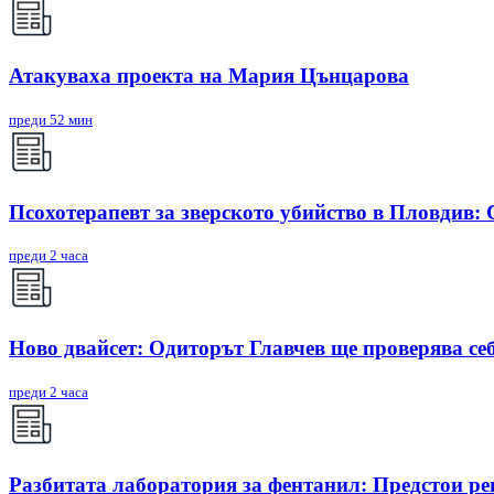
Атакуваха проекта на Мария Цънцарова
преди 52 мин
Псохотерапевт за зверското убийство в Пловдив:
преди 2 часа
Ново двайсет: Одиторът Главчев ще проверява себ
преди 2 часа
Разбитата лаборатория за фентанил: Предстои ре