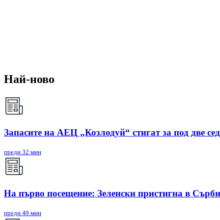
Най-ново
Запасите на АЕЦ „Козлодуй“ стигат за под две се
преди 32 мин
На първо посещение: Зеленски пристигна в Сърб
преди 49 мин