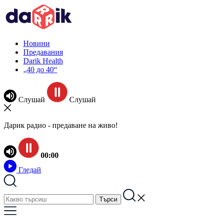
Новини
Предавания
Darik Health
„40 до 40“
Слушай
Слушай
Дарик радио - предаване на живо!
00:00
Гледай