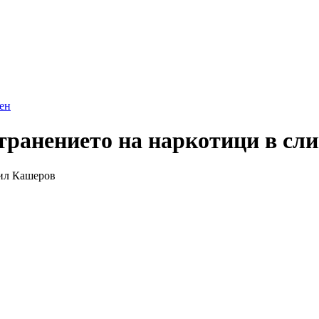
ен
транението на наркотици в сл
аил Кашеров