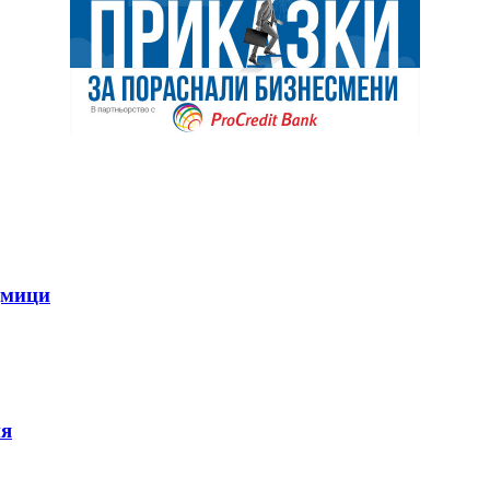
дмици
ия