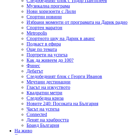
Следобедният блок с Тодор Пантилеев
Музикална програма
Нови хоризонти с Лили
Спортни новини
Избрани моменти от програмата на Дарик радио
Спортен маратон
Metropolis
Спортното шоу на Дарик в аванс
Подкаст в ефира
Още по темата
Портрети на успеха
Как да живеем до 100?
Финес
Дебатът
Следобедният блок с Георги Иванов
Мечтани дестинации
Гласът на изкуството
Квадратни метри
Следобедна криза
Новите 240: Посоката на България
Часът на успеха
Connected
Денят на храбростта
Бранд България
На живо