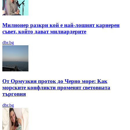
Милионер разкри кой е най-лошият кариерен
съвет, който дават милиардерите
dbr.bg
От Ормузкия проток до Черно море: Как
морските конфликти променят световната
търговия
dbr.bg