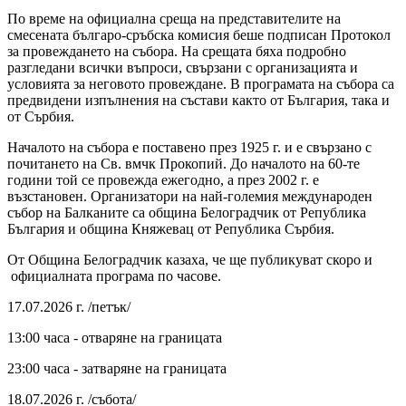
По време на официална среща на представителите на
смесената българо-сръбска комисия беше подписан Протокол
за провеждането на събора. На срещата бяха подробно
разгледани всички въпроси, свързани с организацията и
условията за неговото провеждане. В програмата на събора са
предвидени изпълнения на състави както от България, така и
от Сърбия.
Началото на събора е поставено през 1925 г. и е свързано с
почитането на Св. вмчк Прокопий. До началото на 60-те
години той се провежда ежегодно, а през 2002 г. е
възстановен. Организатори на най-големия международен
събор на Балканите са община Белоградчик от Република
България и община Княжевац от Република Сърбия.
От Община Белоградчик казаха, че ще публикуват скоро и
официалната програма по часове.
17.07.2026 г. /петък/
13:00 часа - отваряне на границата
23:00 часа - затваряне на границата
18.07.2026 г. /събота/