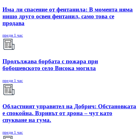
Има ли спасение от фентанила: В момента няма
нищо друго освен фентанил, само това се
продава
преди 1 час
Продължава борбата с пожара при
бобошевското село Висока могила
преди 1 час
Областният управител на Добрич: Обстановката
е спокойна. Взривът от дрона – чут като
спукване на гума.
преди 1 час