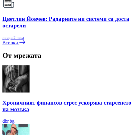
Цветлин Йовчев: Радарните ни системи са доста
остарели
преди 2 часа
Всички
От мрежата
Хроничният финансов стрес ускорява стареенето
на мозъка
dbr.bg