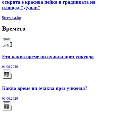
открита е красива пейка в градинката на
площад "Дунав"
9meseca.bg
Времето
Ето какво време ни очаква през уикенда
01.08.2026
Какво време ни очаква през уикенда?
06.06.2026