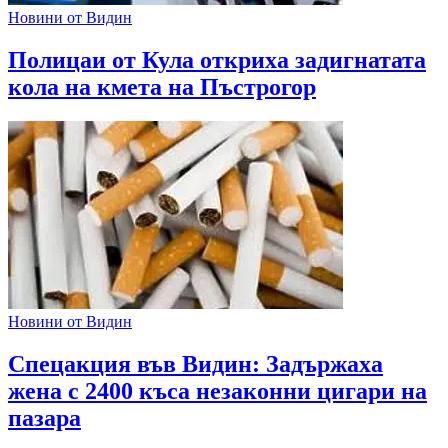
Новини от Видин
Полицаи от Кула откриха задигнатата
кола на кмета на Пъстрогор
Новини от Видин
Спецакция във Видин: Задържаха
жена с 2400 къса незаконни цигари на
пазара