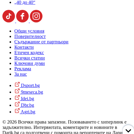
„40 до 40“
Общи условия
Поверителност
Съдържание от партньори
Контакти
Етичен кодекс
Всички статии
Ключови думи
Реклама
За нас
Dsport.bg
9meseca.bg
Idei.bg
Dbr.bg
Agri.bg
© 2026 Всички права запазени. Позоваването с хиперлинк е
задължително. Интервютата, коментарите и новините в
Darik.bg са подготвени с помощта на репортерите на Дарик