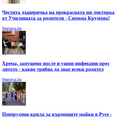
Честита дъщеричка на прекрасната ни лекторка
от Училищата за родители - Симона Крумова!
9meseca.bg
Хрема, запушено носле и ушни инфекции през
лятотo - какво трябва да знае всеки родител
9meseca.bg
Пеперудени крила за кърмещите майки в Русе -