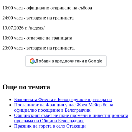
10:00 часа - официално откриване на събора
24:00 часа - затваряне на границата
19.07.2026 г. /неделя/
10:00 часа - отваряне на границата
23:00 часа - затваряне на границата.
Добави в предпочитани в Google
Още по темата
Балонената Фиеста в Белоградчик е в разгара си
Посланикът на Франция у нас Жоел Мейер бе на
официално посещение в Белоградчик
Общинският съвет не прие промени в инвестиционната
програма на Община Белоградчик
Празник на гората в село Стакевци