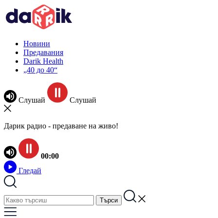
Новини
Предавания
Darik Health
„40 до 40“
Слушай
Слушай
Дарик радио - предаване на живо!
00:00
Гледай