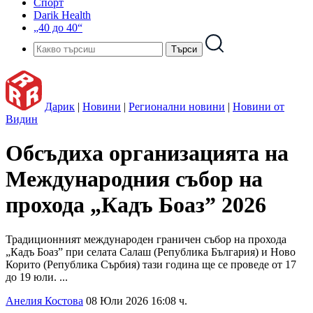
Спорт
Darik Health
„40 до 40“
Дарик
|
Новини
|
Регионални новини
|
Новини от
Видин
Обсъдиха организацията на
Международния събор на
прохода „Кадъ Боаз” 2026
Традиционният международен граничен събор на прохода
„Кадъ Боаз” при селата Салаш (Република България) и Ново
Корито (Република Сърбия) тази година ще се проведе от 17
до 19 юли. ...
Анелия Костова
08 Юли 2026 16:08 ч.