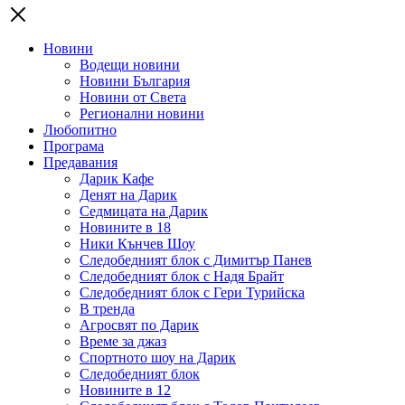
Новини
Водещи новини
Новини България
Новини от Света
Регионални новини
Любопитно
Програма
Предавания
Дарик Кафе
Денят на Дарик
Седмицата на Дарик
Новините в 18
Ники Кънчев Шоу
Следобедният блок с Димитър Панев
Следобедният блок с Надя Брайт
Следобедният блок с Гери Турийска
В тренда
Агросвят по Дарик
Време за джаз
Спортното шоу на Дарик
Следобедният блок
Новините в 12