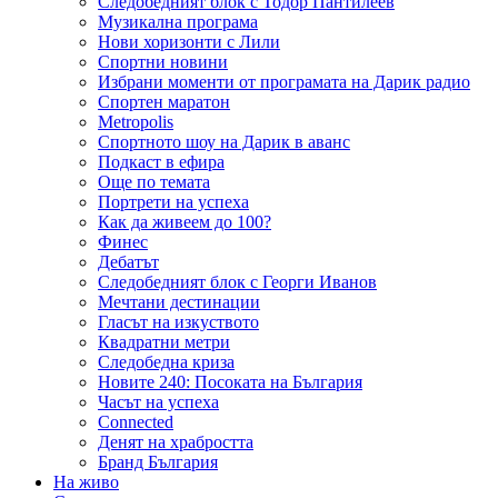
Следобедният блок с Тодор Пантилеев
Музикална програма
Нови хоризонти с Лили
Спортни новини
Избрани моменти от програмата на Дарик радио
Спортен маратон
Metropolis
Спортното шоу на Дарик в аванс
Подкаст в ефира
Още по темата
Портрети на успеха
Как да живеем до 100?
Финес
Дебатът
Следобедният блок с Георги Иванов
Мечтани дестинации
Гласът на изкуството
Квадратни метри
Следобедна криза
Новите 240: Посоката на България
Часът на успеха
Connected
Денят на храбростта
Бранд България
На живо