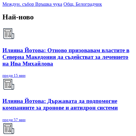
Междун. събор Връшка чука
Общ. Белоградчик
Най-ново
Илияна Йотова: Отново призовавам властите в
Северна Македония да съдействат за лечението
на Ива Михайлова
преди 15 мин
Илияна Йотова: Държавата да подпомогне
компаниите за дронове и антидрон системи
преди 57 мин