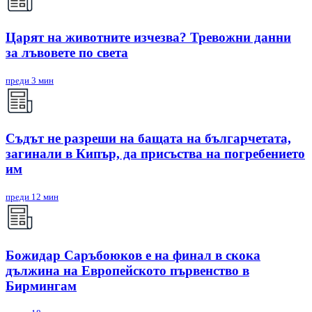
Царят на животните изчезва? Тревожни данни
за лъвовете по света
преди 3 мин
Съдът не разреши на бащата на българчетата,
загинали в Кипър, да присъства на погребението
им
преди 12 мин
Божидар Саръбоюков е на финал в скока
дължина на Европейското първенство в
Бирмингам