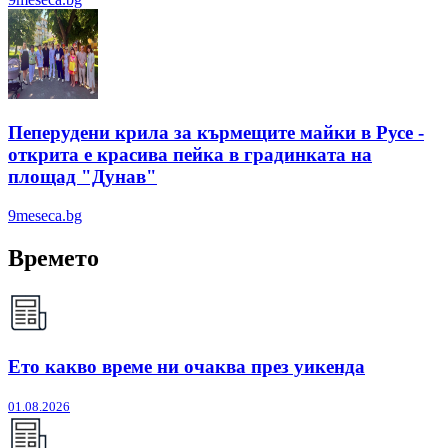
Пеперудени крила за кърмещите майки в Русе -
открита е красива пейка в градинката на
площад "Дунав"
9meseca.bg
Времето
Ето какво време ни очаква през уикенда
01.08.2026