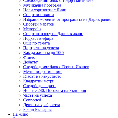
Следобедният блок с Тодор Пантилеев
Музикална програма
Нови хоризонти с Лили
Спортни новини
Избрани моменти от програмата на Дарик радио
Спортен маратон
Metropolis
Спортното шоу на Дарик в аванс
Подкаст в ефира
Още по темата
Портрети на успеха
Как да живеем до 100?
Финес
Дебатът
Следобедният блок с Георги Иванов
Мечтани дестинации
Гласът на изкуството
Квадратни метри
Следобедна криза
Новите 240: Посоката на България
Часът на успеха
Connected
Денят на храбростта
Бранд България
На живо