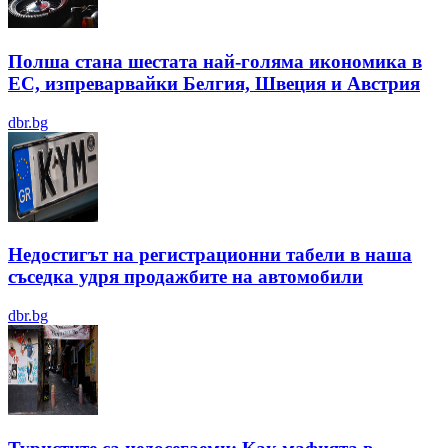
Полша стана шестата най-голяма икономика в
ЕС, изпреварвайки Белгия, Швеция и Австрия
dbr.bg
Недостигът на регистрационни табели в наша
съседка удря продажбите на автомобили
dbr.bg