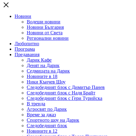
Новини
Водещи новини
Новини България
Новини от Света
Регионални новини
Любопитно
Програма
Предавания
Дарик Кафе
Денят на Дарик
Седмицата на Дарик
Новините в 18
Ники Кънчев Шоу
Следобедният блок с Димитър Панев
Следобедният блок с Надя Брайт
Следобедният блок с Гери Турийска
В тренда
Агросвят по Дарик
Време за джаз
Спортното шоу на Дарик
Следобедният блок
Новините в 12