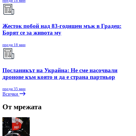
преди 18 мин
Жесток побой над 83-годишен мъж в Градец:
Борят се за живота му
преди 18 мин
Посланикът на Украйна: Не сме насочвали
дронове към която и да е страна партньор
преди 35 мин
Всички
От мрежата