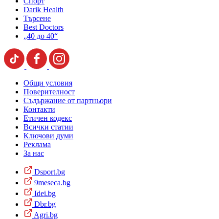
Спорт
Darik Health
Търсене
Best Doctors
„40 до 40“
Общи условия
Поверителност
Съдържание от партньори
Контакти
Етичен кодекс
Всички статии
Ключови думи
Реклама
За нас
Dsport.bg
9meseca.bg
Idei.bg
Dbr.bg
Agri.bg