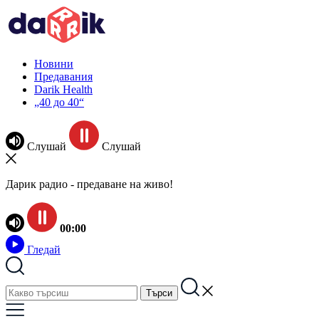
Новини
Предавания
Darik Health
„40 до 40“
Слушай
Слушай
Дарик радио - предаване на живо!
00:00
Гледай