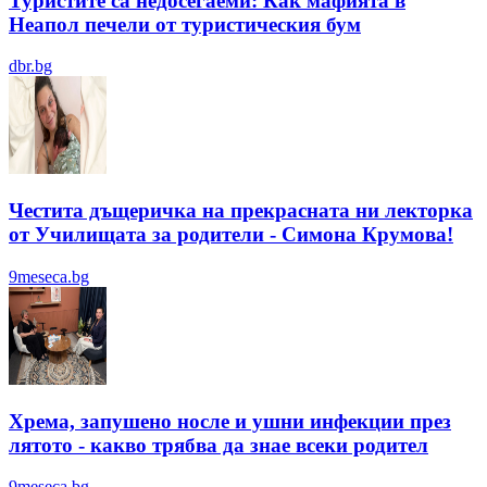
Туристите са недосегаеми: Как мафията в
Неапол печели от туристическия бум
dbr.bg
Честита дъщеричка на прекрасната ни лекторка
от Училищата за родители - Симона Крумова!
9meseca.bg
Хрема, запушено носле и ушни инфекции през
лятотo - какво трябва да знае всеки родител
9meseca.bg