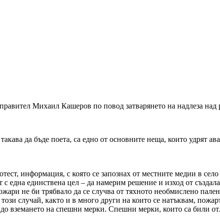
правител Михаил Кашеров по повод затварянето на надлеза над 
акава да бъде поета, са едно от основните неща, които удрят ав
отест, информация, с която се запознах от местните медии в село
 с една единствена цел – да намерим решение и изход от създала
жари не би трябвало да се случва от тяхното необмислено палене
 този случай, както и в много други на които се натъквам, пожа
до вземането на спешни мерки. Спешни мерки, които са били отл