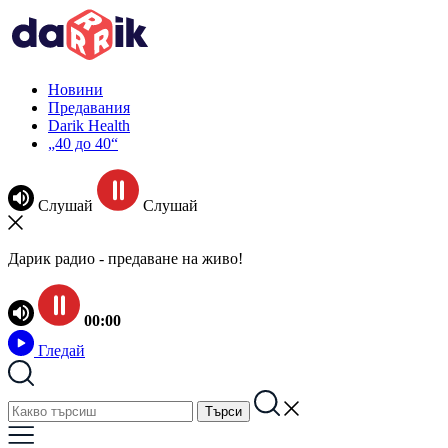
Новини
Предавания
Darik Health
„40 до 40“
Слушай
Слушай
Дарик радио - предаване на живо!
00:00
Гледай