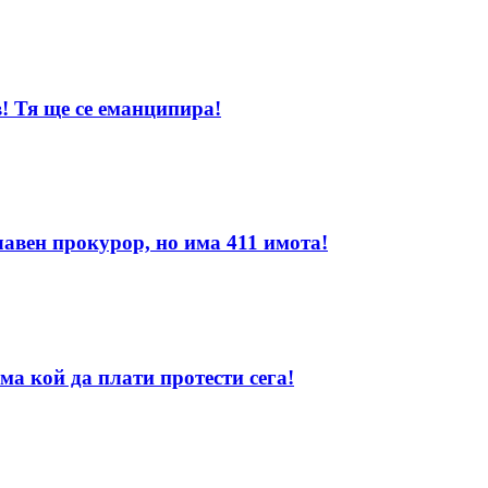
! Тя ще се еманципира!
лавен прокурор, но има 411 имота!
ма кой да плати протести сега!