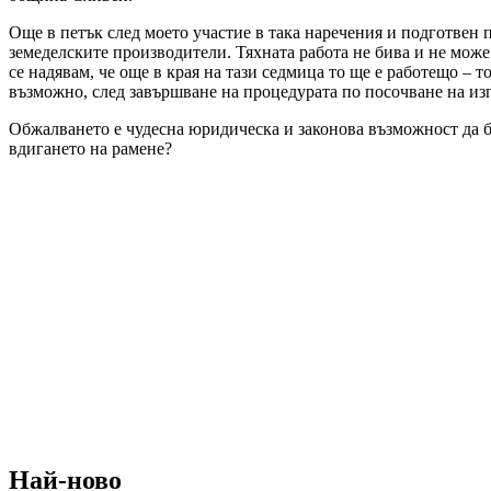
Още в петък след моето участие в така наречения и подготвен п
земеделските производители. Тяхната работа не бива и не мож
се надявам, че още в края на тази седмица то ще е работещо – 
възможно, след завършване на процедурата по посочване на изпъ
Обжалването е чудесна юридическа и законова възможност да б
вдигането на рамене?
Най-ново