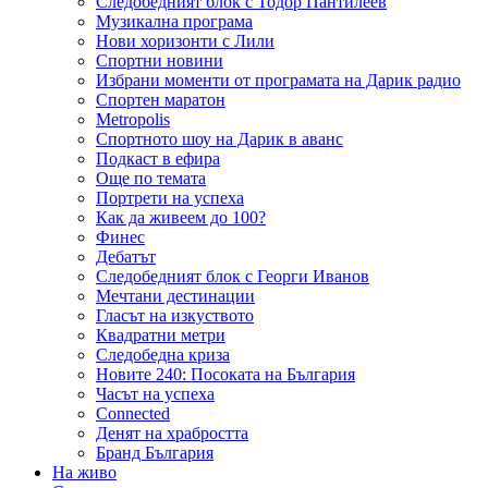
Следобедният блок с Тодор Пантилеев
Музикална програма
Нови хоризонти с Лили
Спортни новини
Избрани моменти от програмата на Дарик радио
Спортен маратон
Metropolis
Спортното шоу на Дарик в аванс
Подкаст в ефира
Още по темата
Портрети на успеха
Как да живеем до 100?
Финес
Дебатът
Следобедният блок с Георги Иванов
Мечтани дестинации
Гласът на изкуството
Квадратни метри
Следобедна криза
Новите 240: Посоката на България
Часът на успеха
Connected
Денят на храбростта
Бранд България
На живо