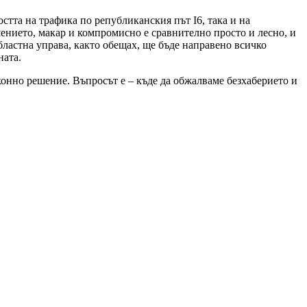
стта на трафика по републиканския път I6, така и на
ението, макар и компромисно е сравнително просто и лесно, и
областна управа, както обещах, ще бъде направено всичко
ната.
конно решение. Въпросът е – къде да обжалваме безхаберието и