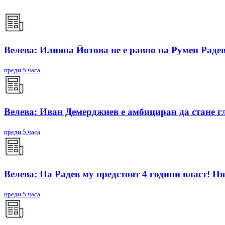
Велева: Илияна Йотова не е равно на Румен Радев
преди 5 часа
Велева: Иван Демерджиев е амбициран да стане г
преди 5 часа
Велева: На Радев му предстоят 4 години власт! Ня
преди 5 часа