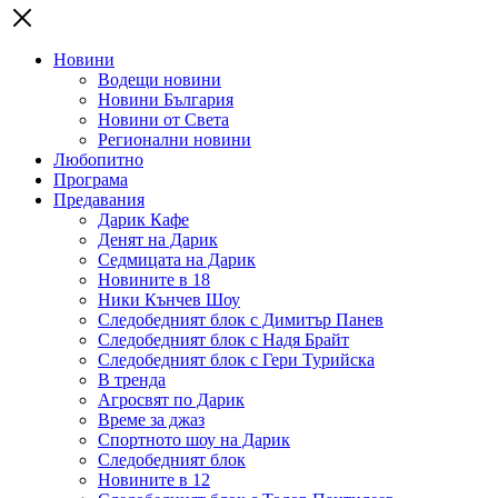
Новини
Водещи новини
Новини България
Новини от Света
Регионални новини
Любопитно
Програма
Предавания
Дарик Кафе
Денят на Дарик
Седмицата на Дарик
Новините в 18
Ники Кънчев Шоу
Следобедният блок с Димитър Панев
Следобедният блок с Надя Брайт
Следобедният блок с Гери Турийска
В тренда
Агросвят по Дарик
Време за джаз
Спортното шоу на Дарик
Следобедният блок
Новините в 12