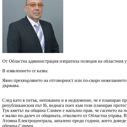
От Областна администрация изпратиха позиция на областния у
В изявлението се казва:
Явно прехвърлянето на отговорност или по-скоро нежеланието т
държава.
След като в петък, непоканен и в недоумение, че е планиран пр
републиканския път I6, веднага поех към този планиран протест
Тук кметът на община Сливен е напълно прав, че гасенето на по
е малко по-далеч от общината, отколкото от Областна управа. В
Атомна Електроцентрала, запалено преди години, което доведе 
община Сливен.