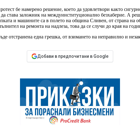
ротест бе намерено решение, което да удовлетвори както сигурно
е да става заложник на междуинституционално безхаберие. А реш
топката и машините са в полето на община Сливен, от страна на 
лнител на ремонта на надлеза, това да се случи до края на годи
ъде отстранена една грешка, от взимането на неправилно и неза
Добави в предпочитани в Google