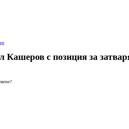
ен
 Кашеров с позиция за затваря
амене?