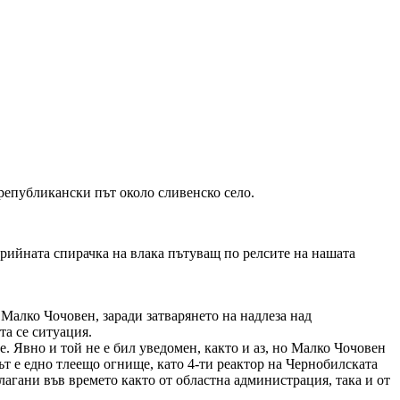
републикански път около сливенско село.
арийната спирачка на влака пътуващ по релсите на нашата
 Малко Чочовен, заради затварянето на надлеза над
та се ситуация.
. Явно и той не е бил уведомен, както и аз, но Малко Чочовен
рът е едно тлеещо огнище, като 4-ти реактор на Чернобилската
агани във времето както от областна администрация, така и от