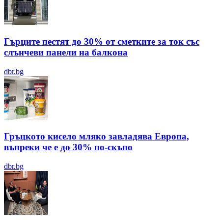
Гърците пестят до 30% от сметките за ток със
слънчеви панели на балкона
dbr.bg
Гръцкото кисело мляко завладява Европа,
въпреки че е до 30% по-скъпо
dbr.bg