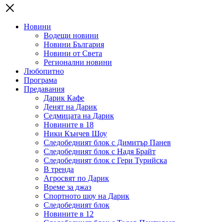
Новини
Водещи новини
Новини България
Новини от Света
Регионални новини
Любопитно
Програма
Предавания
Дарик Кафе
Денят на Дарик
Седмицата на Дарик
Новините в 18
Ники Кънчев Шоу
Следобедният блок с Димитър Панев
Следобедният блок с Надя Брайт
Следобедният блок с Гери Турийска
В тренда
Агросвят по Дарик
Време за джаз
Спортното шоу на Дарик
Следобедният блок
Новините в 12