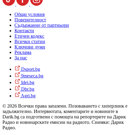
Общи условия
Поверителност
Съдържание от партньори
Контакти
Етичен кодекс
Всички статии
Ключови думи
Реклама
За нас
Dsport.bg
9meseca.bg
Idei.bg
Dbr.bg
Agri.bg
© 2026 Всички права запазени. Позоваването с хиперлинк е
задължително. Интервютата, коментарите и новините в
Darik.bg са подготвени с помощта на репортерите на Дарик
Радио и новинарските емисии на радиото. Снимки: Дарик
Радио.