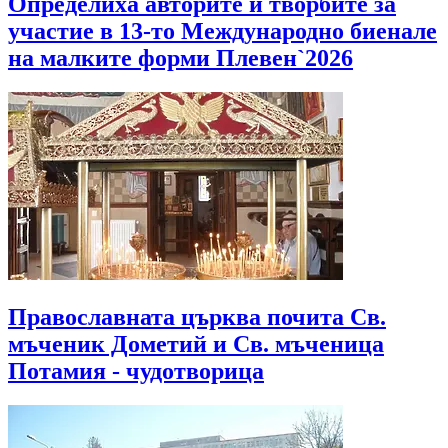
Определиха авторите и творбите за
участие в 13-то Международно биенале
на малките форми Плевен`2026
Православната църква почита Св.
мъченик Дометий и Св. мъченица
Потамия - чудотворица