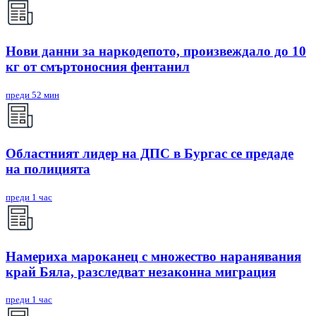
Нови данни за наркодепото, произвеждало до 10
кг от смъртоносния фентанил
преди 52 мин
Областният лидер на ДПС в Бургас се предаде
на полицията
преди 1 час
Намериха мароканец с множество наранявания
край Бяла, разследват незаконна миграция
преди 1 час