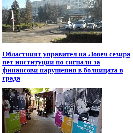
Областният управител на Ловеч сезира
пет институции по сигнали за
финансови нарушения в болницата в
града