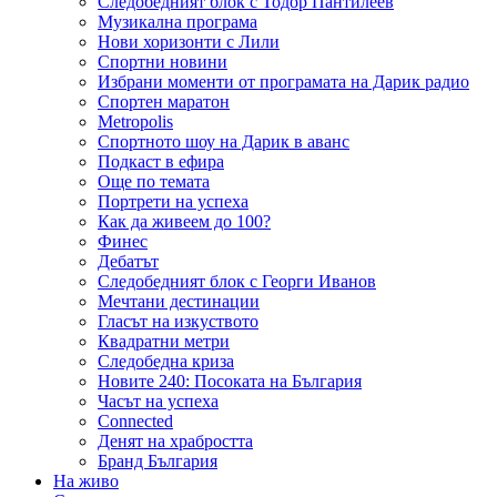
Следобедният блок с Тодор Пантилеев
Музикална програма
Нови хоризонти с Лили
Спортни новини
Избрани моменти от програмата на Дарик радио
Спортен маратон
Metropolis
Спортното шоу на Дарик в аванс
Подкаст в ефира
Още по темата
Портрети на успеха
Как да живеем до 100?
Финес
Дебатът
Следобедният блок с Георги Иванов
Мечтани дестинации
Гласът на изкуството
Квадратни метри
Следобедна криза
Новите 240: Посоката на България
Часът на успеха
Connected
Денят на храбростта
Бранд България
На живо