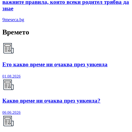
важните правила, които всеки родител трябва да
знае
9meseca.bg
Времето
Ето какво време ни очаква през уикенда
01.08.2026
Какво време ни очаква през уикенда?
06.06.2026