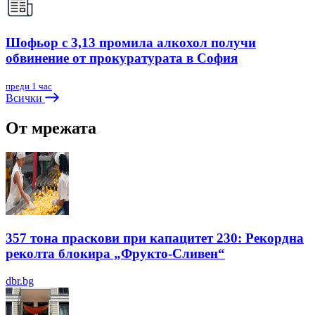
Шофьор с 3,13 промила алкохол получи
обвинение от прокуратурата в София
преди 1 час
Всички
От мрежата
357 тона праскови при капацитет 230: Рекордна
реколта блокира „Фрукто-Сливен“
dbr.bg