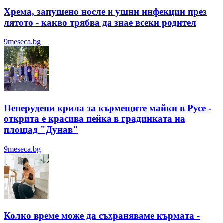
Хрема, запушено носле и ушни инфекции през
лятотo - какво трябва да знае всеки родител
9meseca.bg
Пеперудени крила за кърмещите майки в Русе -
открита е красива пейка в градинката на
площад "Дунав"
9meseca.bg
Колко време може да съхраняваме кърмата -