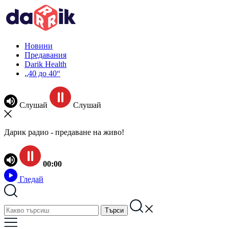
Новини
Предавания
Darik Health
„40 до 40“
Слушай
Слушай
Дарик радио - предаване на живо!
00:00
Гледай