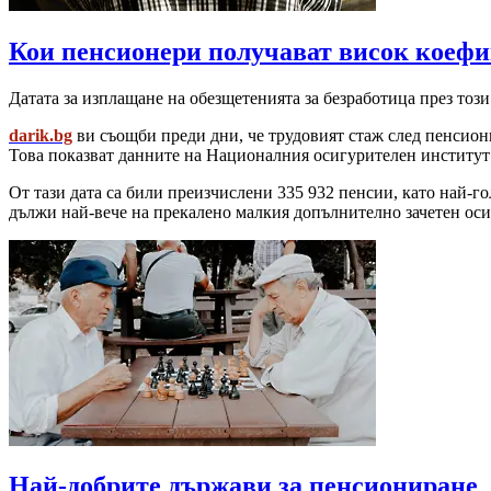
Кои пенсионери получават висок коеф
Датата за изплащане на обезщетенията за безработица през този
darik.bg
ви съощби преди дни, че трудовият стаж след пенсион
Това показват данните на Националния осигурителен институт 
От тази дата са били преизчислени 335 932 пенсии, като най-го
дължи най-вече на прекалено малкия допълнително зачетен оси
Най-добрите държави за пенсиониране