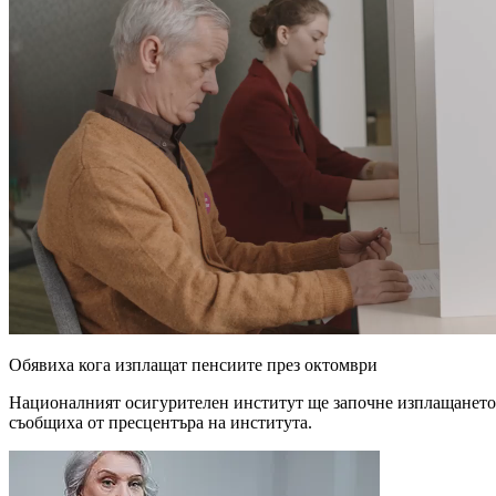
Обявиха кога изплащат пенсиите през октомври
Националният осигурителен институт ще започне изплащането 
съобщиха от пресцентъра на института.