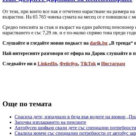
От тези, при които все пак е отчетено нарастване на размера на
възрастни. На 65 765 човека сумата на месец се е повишила с меж
Средно пенсията за стаж и възраст на един работещ пенсионер с
нарастването е със 7,29 лв. и е по-малко спрямо това преди годи
Слушайте и гледайте новия подкаст на
darik.bg
„В тренда“ 
Най-интересните разговори от ефира на Дарик слушайте в п
Следвайте ни в
LinkedIn
,
Фейсбук
,
TikTok
и
Инстаграм
Още по темата
Спасиха дете, изпаднало в беда във водите на язовир „П
Започва изплащането на пенсиите
Автобусен шофьор свали дете със специални потребности 
Свалиха момче със специални потребности от автобус зара