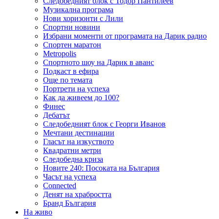
Следобедният блок с Тодор Пантилеев
Музикална програма
Нови хоризонти с Лили
Спортни новини
Избрани моменти от програмата на Дарик радио
Спортен маратон
Metropolis
Спортното шоу на Дарик в аванс
Подкаст в ефира
Още по темата
Портрети на успеха
Как да живеем до 100?
Финес
Дебатът
Следобедният блок с Георги Иванов
Мечтани дестинации
Гласът на изкуството
Квадратни метри
Следобедна криза
Новите 240: Посоката на България
Часът на успеха
Connected
Денят на храбростта
Бранд България
На живо