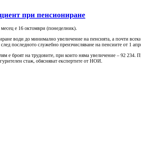
ициент при пенсиониране
 месец е 16 октомври (понеделник).
иране води до минимално увеличение на пенсията, а почти всек
след последното служебно преизчисляване на пенсиите от 1 апр
лям е броят на трудовите, при които няма увеличение – 92 234. П
гурителен стаж, обясняват експертите от НОИ.