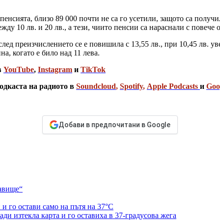
 пенсията, близо 89 000 почти не са го усетили, защото са получи
ду 10 лв. и 20 лв., а тези, чиито пенсии са нараснали с повече от
лед преизчислението се е повишила с 13,55 лв., при 10,45 лв. у
на, когато е било над 11 лева.
в
YouTube
,
Instagram
и
TikTok
одкаста на радиото в
Soundcloud
,
Spotify
,
Apple Podcasts
и
Goo
Добави в предпочитани в Google
равище“
и го остави само на пътя на 37°C
ди изтекла карта и го оставиха в 37-градусова жега