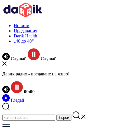
Новини
Предавания
Darik Health
„40 до 40“
Слушай
Слушай
Дарик радио - предаване на живо!
00:00
Гледай