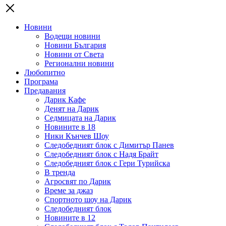
Новини
Водещи новини
Новини България
Новини от Света
Регионални новини
Любопитно
Програма
Предавания
Дарик Кафе
Денят на Дарик
Седмицата на Дарик
Новините в 18
Ники Кънчев Шоу
Следобедният блок с Димитър Панев
Следобедният блок с Надя Брайт
Следобедният блок с Гери Турийска
В тренда
Агросвят по Дарик
Време за джаз
Спортното шоу на Дарик
Следобедният блок
Новините в 12