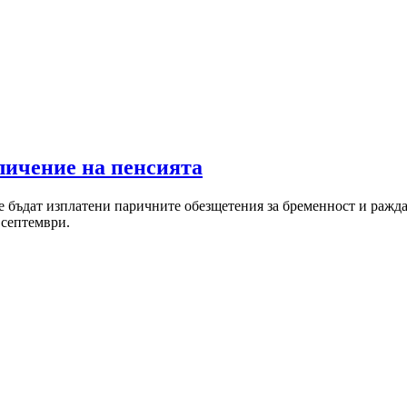
личение на пенсията
 бъдат изплатени паричните обезщетения за бременност и раждане
 септември.