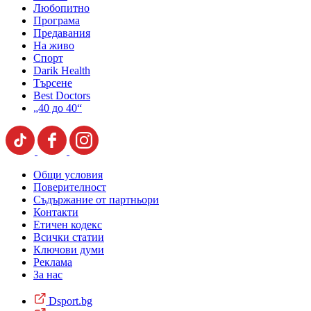
Любопитно
Програма
Предавания
На живо
Спорт
Darik Health
Търсене
Best Doctors
„40 до 40“
Общи условия
Поверителност
Съдържание от партньори
Контакти
Етичен кодекс
Всички статии
Ключови думи
Реклама
За нас
Dsport.bg