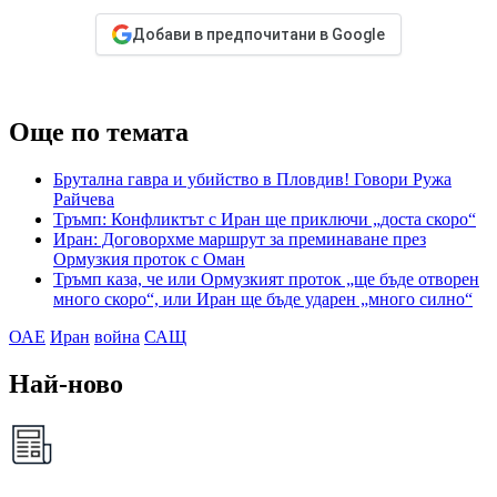
Добави в предпочитани в Google
Още по темата
Брутална гавра и убийство в Пловдив! Говори Ружа
Райчева
Тръмп: Конфликтът с Иран ще приключи „доста скоро“
Иран: Договорхме маршрут за преминаване през
Ормузкия проток с Оман
Тръмп каза, че или Ормузкият проток „ще бъде отворен
много скоро“, или Иран ще бъде ударен „много силно“
ОАЕ
Иран
война
САЩ
Най-ново