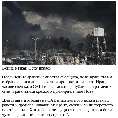
Война в Иран
Getty Images
Обединените арабски емирства съобщиха, че въздушната им
отбрана е прихванала ракети и дронове, идващи от Иран,
часове след като САЩ и Ислямската република си размениха
огън и разклатиха крехкото примирие, пише Нова.
„Въздушната отбрана на ОАЕ в момента отблъсква атаки с
ракети и дронове, идващи от Иран“, съобщи министерството
на отбраната в X и добави, че звуци от прехващания са били
чути „в различни части на страната“.