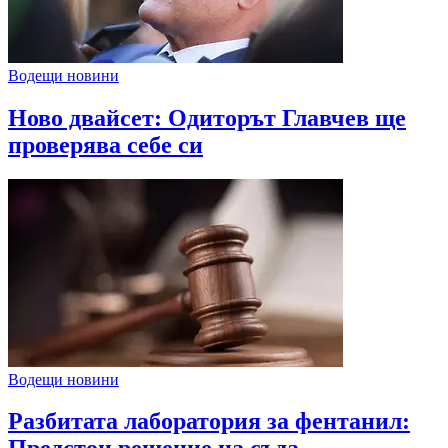
Водещи новини
Ново двайсет: Одиторът Главчев ще
проверява себе си
Водещи новини
Разбитата лаборатория за фентанил: