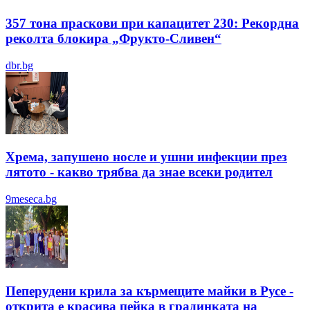
357 тона праскови при капацитет 230: Рекордна
реколта блокира „Фрукто-Сливен“
dbr.bg
Хрема, запушено носле и ушни инфекции през
лятотo - какво трябва да знае всеки родител
9meseca.bg
Пеперудени крила за кърмещите майки в Русе -
открита е красива пейка в градинката на