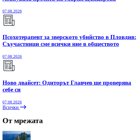
07.08.2026
Псохотерапевт за зверското убийство в Пловдив:
Съучастници сме всички ние в обществото
07.08.2026
Ново двайсет: Одиторът Главчев ще проверява
себе си
07.08.2026
Всички
От мрежата