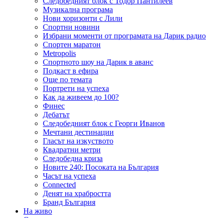
Следобедният блок с Тодор Пантилеев
Музикална програма
Нови хоризонти с Лили
Спортни новини
Избрани моменти от програмата на Дарик радио
Спортен маратон
Metropolis
Спортното шоу на Дарик в аванс
Подкаст в ефира
Още по темата
Портрети на успеха
Как да живеем до 100?
Финес
Дебатът
Следобедният блок с Георги Иванов
Мечтани дестинации
Гласът на изкуството
Квадратни метри
Следобедна криза
Новите 240: Посоката на България
Часът на успеха
Connected
Денят на храбростта
Бранд България
На живо