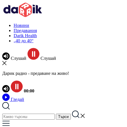
Новини
Предавания
Darik Health
„40 до 40“
Слушай
Слушай
Дарик радио - предаване на живо!
00:00
Гледай