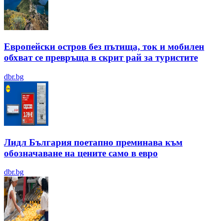
Европейски остров без пътища, ток и мобилен
обхват се превръща в скрит рай за туристите
dbr.bg
Лидл България поетапно преминава към
обозначаване на цените само в евро
dbr.bg