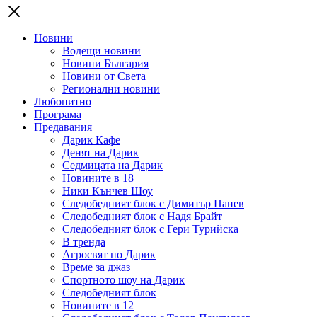
Новини
Водещи новини
Новини България
Новини от Света
Регионални новини
Любопитно
Програма
Предавания
Дарик Кафе
Денят на Дарик
Седмицата на Дарик
Новините в 18
Ники Кънчев Шоу
Следобедният блок с Димитър Панев
Следобедният блок с Надя Брайт
Следобедният блок с Гери Турийска
В тренда
Агросвят по Дарик
Време за джаз
Спортното шоу на Дарик
Следобедният блок
Новините в 12