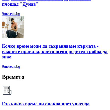
площад "Дунав"
9meseca.bg
Колко време може да съхраняваме кърмата -
важните правила, които всеки родител трябва да
знае
9meseca.bg
Времето
Ето какво време ни очаква през уикенда