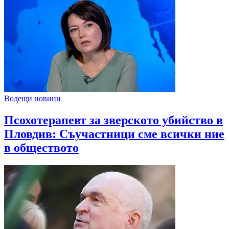
Водещи новини
Псохотерапевт за зверското убийство в
Пловдив: Съучастници сме всички ние
в обществото