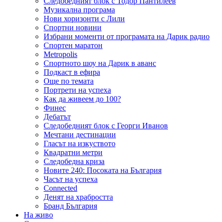
Следобедният блок с Тодор Пантилеев
Музикална програма
Нови хоризонти с Лили
Спортни новини
Избрани моменти от програмата на Дарик радио
Спортен маратон
Metropolis
Спортното шоу на Дарик в аванс
Подкаст в ефира
Още по темата
Портрети на успеха
Как да живеем до 100?
Финес
Дебатът
Следобедният блок с Георги Иванов
Мечтани дестинации
Гласът на изкуството
Квадратни метри
Следобедна криза
Новите 240: Посоката на България
Часът на успеха
Connected
Денят на храбростта
Бранд България
На живо