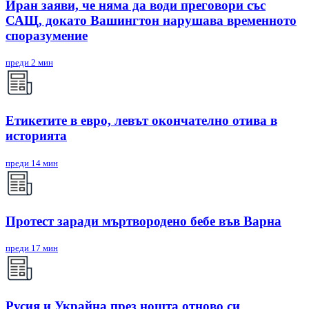
Иран заяви, че няма да води преговори със
САЩ, докато Вашингтон нарушава временното
споразумение
преди 2 мин
Етикетите в евро, левът окончателно отива в
историята
преди 14 мин
Протест заради мъртвородено бебе във Варна
преди 17 мин
Русия и Украйна през нощта отново си