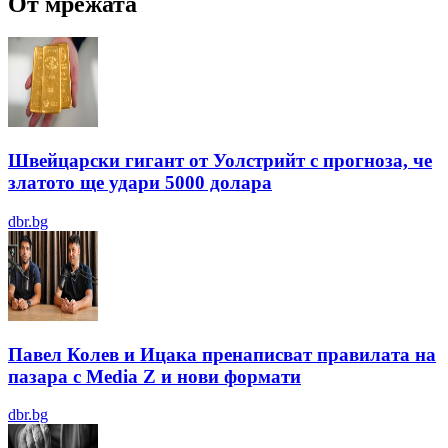
От мрежата
Швейцарски гигант от Уолстрийт с прогноза, че
златото ще удари 5000 долара
dbr.bg
Павел Колев и Ицака пренаписват правилата на
пазара с Media Z и нови формати
dbr.bg