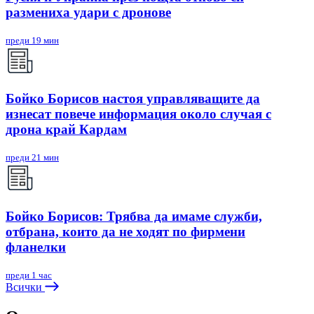
размениха удари с дронове
преди 19 мин
Бойко Борисов настоя управляващите да
изнесат повече информация около случая с
дрона край Кардам
преди 21 мин
Бойко Борисов: Трябва да имаме служби,
отбрана, които да не ходят по фирмени
фланелки
преди 1 час
Всички