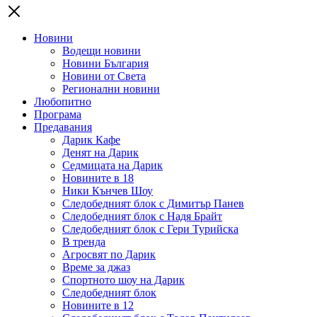
Новини
Водещи новини
Новини България
Новини от Света
Регионални новини
Любопитно
Програма
Предавания
Дарик Кафе
Денят на Дарик
Седмицата на Дарик
Новините в 18
Ники Кънчев Шоу
Следобедният блок с Димитър Панев
Следобедният блок с Надя Брайт
Следобедният блок с Гери Турийска
В тренда
Агросвят по Дарик
Време за джаз
Спортното шоу на Дарик
Следобедният блок
Новините в 12