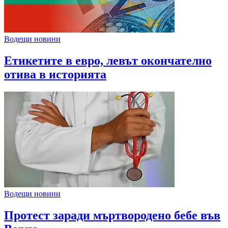
Водещи новини
Етикетите в евро, левът окончателно
отива в историята
Водещи новини
Протест заради мъртвородено бебе във