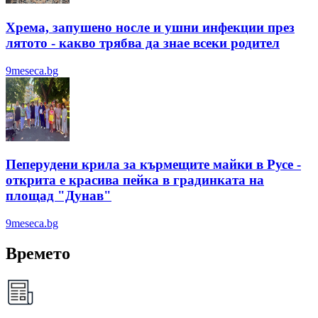
Хрема, запушено носле и ушни инфекции през
лятотo - какво трябва да знае всеки родител
9meseca.bg
Пеперудени крила за кърмещите майки в Русе -
открита е красива пейка в градинката на
площад "Дунав"
9meseca.bg
Времето