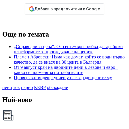
Добави в предпочитани в Google
Още по темата
„Справедлива цена“: От септември трябва да заработят
платформите за проследяване на цените
Пламен Абровски: Няма как домат, който се води първо
качество, да се внася на 30 цента в България
От 9 август край на двойните цени в левове и евро -
какво се променя за потребителите
Проверяват водещ куриер у нас заради цените му
цени
ток
парно
КЕВР
обсъждане
Най-ново