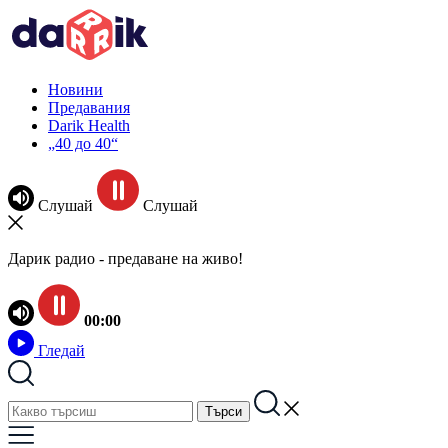
Новини
Предавания
Darik Health
„40 до 40“
Слушай
Слушай
Дарик радио - предаване на живо!
00:00
Гледай