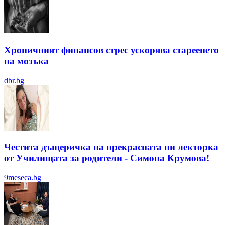
Хроничният финансов стрес ускорява стареенето
на мозъка
dbr.bg
Честита дъщеричка на прекрасната ни лекторка
от Училищата за родители - Симона Крумова!
9meseca.bg