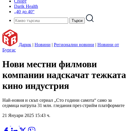
Спорт
Darik Health
„40 до 40“
Дарик
|
Новини
|
Регионални новини
|
Новини от
Бургас
Нови местни филмови
компании надскачат тежката
кино индустрия
Най-новия и скъп сериал „Сто години самота“ само за
седмица натрупа 31 млн. гледания през стрийм платформите
21 Януари 2025 15:43 ч.