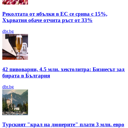
Реколтата от ябълки в ЕС се срива с 15%,
Хърватия обаче отчита ръст от 33%
dbr.bg
42 пивоварни, 4.5 млн. хектолитра: Бизнесът зад
бирата в България
dbr.bg
Турският "крал на дюнерите" плати 3 млн. евро