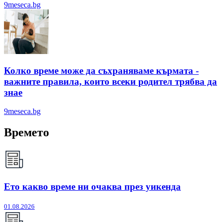
9meseca.bg
Колко време може да съхраняваме кърмата -
важните правила, които всеки родител трябва да
знае
9meseca.bg
Времето
Ето какво време ни очаква през уикенда
01.08.2026