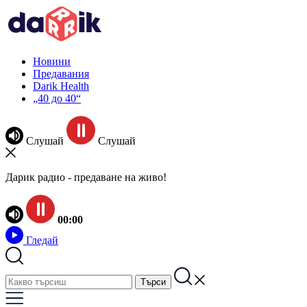
Новини
Предавания
Darik Health
„40 до 40“
Слушай
Слушай
Дарик радио - предаване на живо!
00:00
Гледай