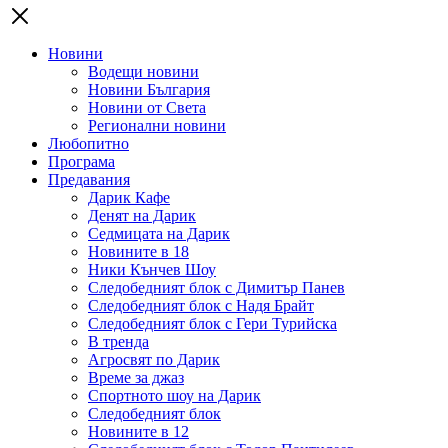
Новини
Водещи новини
Новини България
Новини от Света
Регионални новини
Любопитно
Програма
Предавания
Дарик Кафе
Денят на Дарик
Седмицата на Дарик
Новините в 18
Ники Кънчев Шоу
Следобедният блок с Димитър Панев
Следобедният блок с Надя Брайт
Следобедният блок с Гери Турийска
В тренда
Агросвят по Дарик
Време за джаз
Спортното шоу на Дарик
Следобедният блок
Новините в 12