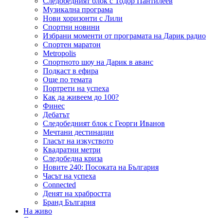
Следобедният блок с Тодор Пантилеев
Музикална програма
Нови хоризонти с Лили
Спортни новини
Избрани моменти от програмата на Дарик радио
Спортен маратон
Metropolis
Спортното шоу на Дарик в аванс
Подкаст в ефира
Още по темата
Портрети на успеха
Как да живеем до 100?
Финес
Дебатът
Следобедният блок с Георги Иванов
Мечтани дестинации
Гласът на изкуството
Квадратни метри
Следобедна криза
Новите 240: Посоката на България
Часът на успеха
Connected
Денят на храбростта
Бранд България
На живо