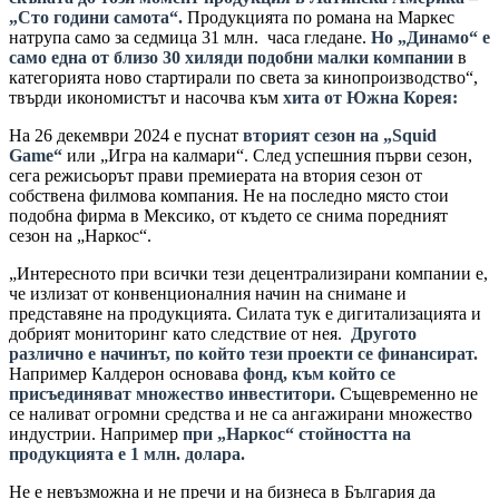
„Сто години самота“.
Продукцията по романа на Маркес
натрупа само за седмица 31 млн. часа гледане.
Но „Динамо“ е
само една от близо 30 хиляди подобни малки компании
в
категорията ново стартирали по света за кинопроизводство“,
твърди икономистът и насочва към
хита от Южна Корея:
На 26 декември 2024 е пуснат
вторият сезон на „Squid
Game“
или „Игра на калмари“. След успешния първи сезон,
сега режисьорът прави премиерата на втория сезон от
собствена филмова компания. Не на последно място стои
подобна фирма в Мексико, от където се снима поредният
сезон на „Наркос“.
„Интересното при всички тези децентрализирани компании е,
че излизат от конвенционалния начин на снимане и
представяне на продукцията. Силата тук е дигитализацията и
добрият мониторинг като следствие от нея.
Другото
различно е начинът, по който тези проекти се финансират.
Например Калдерон основава
фонд, към който се
присъединяват множество инвеститори.
Същевременно не
се наливат огромни средства и не са ангажирани множество
индустрии. Например
при „Наркос“ стойността на
продукцията е 1 млн. долара.
Не е невъзможна и не пречи и на бизнеса в България да