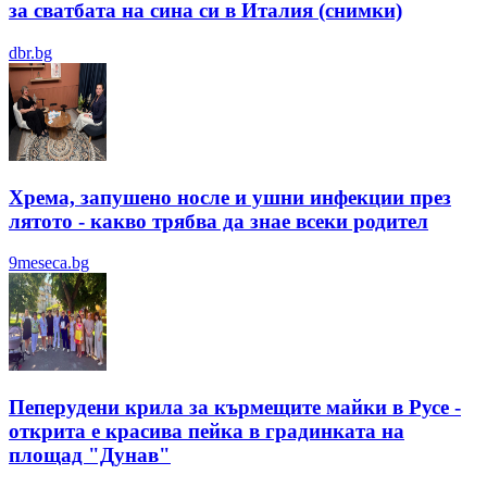
за сватбата на сина си в Италия (снимки)
dbr.bg
Хрема, запушено носле и ушни инфекции през
лятотo - какво трябва да знае всеки родител
9meseca.bg
Пеперудени крила за кърмещите майки в Русе -
открита е красива пейка в градинката на
площад "Дунав"