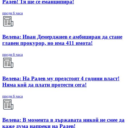
Радев! Тя ще се еманципира!
преди 6 часа
Велева: Иван Демерджиев е амбициран да стане
главен прокурор, но има 411 имота!
преди 6 часа
Велева: На Радев му предстоят 4 години власт!
Няма кой да плати протести сега!
преди 6 часа
Велева: В момента в държавата никой не смее да
каже дума напреки на Радев!