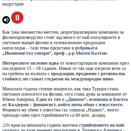
индустрия
Как така множество местни, децентрализирани компании за
филмопроизводство стоят зад много от най-популярните в
световен мащаб филми и телевизионни продукции
напоследък – тази тема представи в
рубриката
„Икономистът говори“, проф . д-р Милен Балтов.
Интересното явление идва
от новостартирали компании през
последните 15 – 18 години. Някои от тях още изгрели вече са
на гребена на вълната с
продукции,
предимно с регионална
стойност, но стават гледаеми на международно ниво.
Миналата година стоеше въпросът, как така Турция стана
световен износител на филми, сега става дума за компании от
Южна Америка.
Една от тях е „Динамо“, основана в Богота
от Калдерон – финансист, който няма общо с изкуството
.
Фирмата му обаче е известна със сериала „Наркос“, чиито
приходи само през стриймването са 60 млн. долара.
„От края на миналата година започна
стриймването на най-
скъпата до този момент продукция в Латинска Америка –