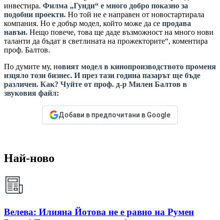
инвестира.
Филма „Гунди“ е много добро показно за
подобни проекти.
Но той не е направен от новостартирала
компания. Но е добър модел, който може да се
продава
навън.
Нещо повече, това ще даде възможност на много нови
таланти да бъдат в светлината на прожекторите“, коментира
проф. Балтов.
По думите му, н
овият модел в кинопроизводството променя
изцяло този бизнес. И през тази година пазарът ще бъде
различен. Как? Чуйте от проф. д-р Милен Балтов в
звуковия файл:
Добави в предпочитани в Google
Най-ново
Велева: Илияна Йотова не е равно на Румен