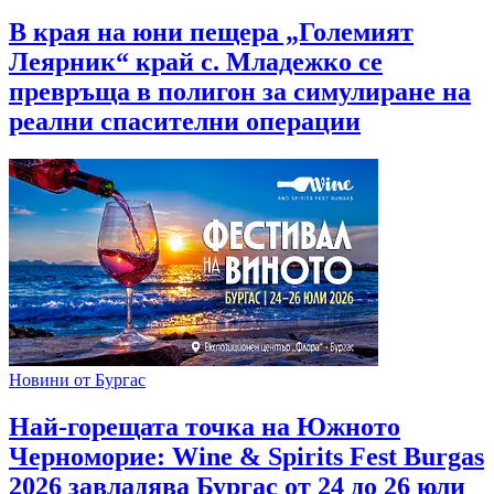
В края на юни пещера „Големият
Леярник“ край с. Младежко се
превръща в полигон за симулиране на
реални спасителни операции
Новини от Бургас
Най-горещата точка на Южното
Черноморие: Wine & Spirits Fest Burgas
2026 завладява Бургас от 24 до 26 юли