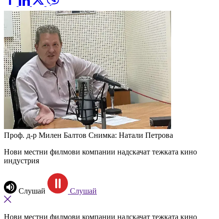
Проф. д-р Милен Балтов Снимка: Натали Петрова
Нови местни филмови компании надскачат тежката кино
индустрия
Слушай
Слушай
Нови местни филмови компании надскачат тежката кино