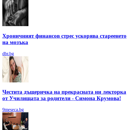
Хроничният финансов стрес ускорява стареенето
на мозъка
dbr.bg
Честита дъщеричка на прекрасната ни лекторка
от Училищата за родители - Симона Крумова!
9meseca.bg