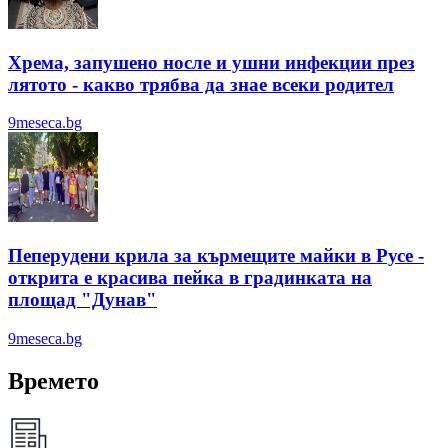
Хрема, запушено носле и ушни инфекции през
лятотo - какво трябва да знае всеки родител
9meseca.bg
Пеперудени крила за кърмещите майки в Русе -
открита е красива пейка в градинката на
площад "Дунав"
9meseca.bg
Времето