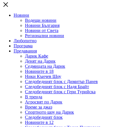
Новини
Водещи новини
Новини България
Новини от Света
Регионални новини
Любопитно
Програма
Предавания
Дарик Кафе
Денят на Дарик
Седмицата на Дарик
Новините в 18
Ники Кънчев Шоу
Следобедният блок с Димитър Панев
Следобедният блок с Надя Брайт
Следобедният блок с Гери Турийска
В тренда
Агросвят по Дарик
Време за джаз
Спортното шоу на Дарик
Следобедният блок
Новините в 12