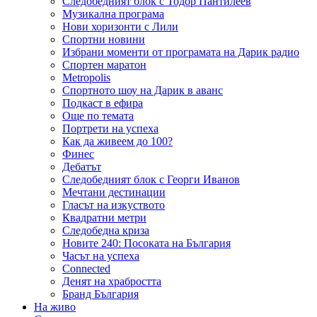
Следобедният блок с Тодор Пантилеев
Музикална програма
Нови хоризонти с Лили
Спортни новини
Избрани моменти от програмата на Дарик радио
Спортен маратон
Metropolis
Спортното шоу на Дарик в аванс
Подкаст в ефира
Още по темата
Портрети на успеха
Как да живеем до 100?
Финес
Дебатът
Следобедният блок с Георги Иванов
Мечтани дестинации
Гласът на изкуството
Квадратни метри
Следобедна криза
Новите 240: Посоката на България
Часът на успеха
Connected
Денят на храбростта
Бранд България
На живо