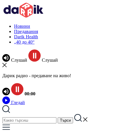
Новини
Предавания
Darik Health
„40 до 40“
Слушай
Слушай
Дарик радио - предаване на живо!
00:00
Гледай