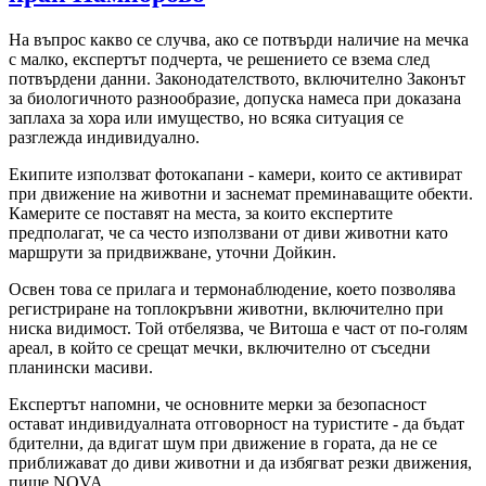
На въпрос какво се случва, ако се потвърди наличие на мечка
с малко, експертът подчерта, че решението се взема след
потвърдени данни. Законодателството, включително Законът
за биологичното разнообразие, допуска намеса при доказана
заплаха за хора или имущество, но всяка ситуация се
разглежда индивидуално.
Екипите използват фотокапани - камери, които се активират
при движение на животни и заснемат преминаващите обекти.
Камерите се поставят на места, за които експертите
предполагат, че са често използвани от диви животни като
маршрути за придвижване, уточни Дойкин.
Освен това се прилага и термонаблюдение, което позволява
регистриране на топлокръвни животни, включително при
ниска видимост. Той отбелязва, че Витоша е част от по-голям
ареал, в който се срещат мечки, включително от съседни
планински масиви.
Експертът напомни, че основните мерки за безопасност
остават индивидуалната отговорност на туристите - да бъдат
бдителни, да вдигат шум при движение в гората, да не се
приближават до диви животни и да избягват резки движения,
пише NOVA.