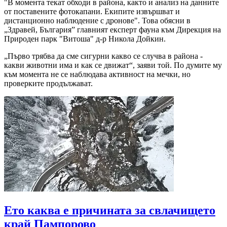
"В момента текат обходи в района, както и анализ на данните
от поставените фотокапани. Екипите извършват и
дистанционно наблюдение с дронове". Това обясни в
„Здравей, България” главният експерт фауна към Дирекция на
Природен парк "Витоша" д-р Никола Дойкин.
„Първо трябва да сме сигурни какво се случва в района -
какви животни има и как се движат“, заяви той. По думите му
към момента не се наблюдава активност на мечки, но
проверките продължават.
Ето каква е причината за свлачището
край Пампорово