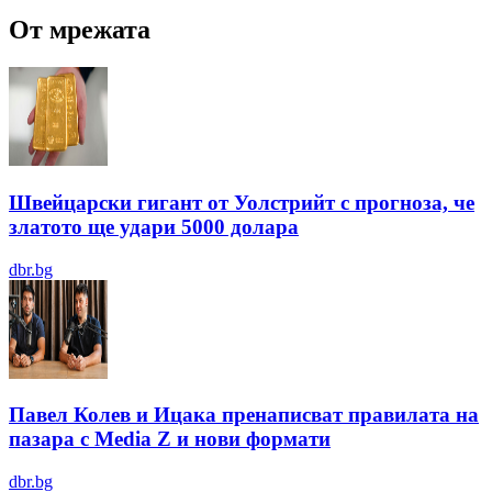
От мрежата
Швейцарски гигант от Уолстрийт с прогноза, че
златото ще удари 5000 долара
dbr.bg
Павел Колев и Ицака пренаписват правилата на
пазара с Media Z и нови формати
dbr.bg