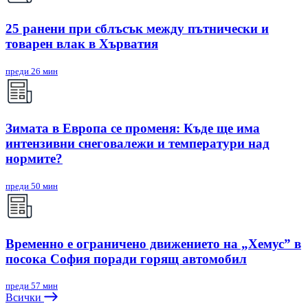
25 ранени при сблъсък между пътнически и
товарен влак в Хърватия
преди 26 мин
Зимата в Европа се променя: Къде ще има
интензивни снеговалежи и температури над
нормите?
преди 50 мин
Временно е ограничено движението на „Хемус” в
посока София поради горящ автомобил
преди 57 мин
Всички