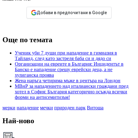
Добави в предпочитани в Google
Още по темата
Ученик уби 7 души при нападение в гимназия в
Тайланд, след като застреля баба си и дядо си
Организации на евреите в България: Инцидентът в
Банско е нападение срещу еврейски деца, а не
хулиганска проява
Жена наръга четирима мъже в центъра на Лондон
МВнР за нападението над италиански граждани пред
хотел в София: България категорично осъжда всички
форми на антисемитизъм!
мерки
нападение
мечки
природен парк
Витоша
Най-ново