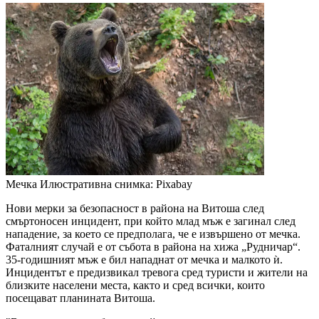
Мечка
Илюстративна снимка: Pixabay
Нови мерки за безопасност в района на Витоша след
смъртоносен инцидент, при който млад мъж е загинал след
нападение, за което се предполага, че е извършено от мечка.
Фаталният случай е от събота в района на хижа „Рудничар“.
35-годишният мъж е бил нападнат от мечка и малкото ѝ.
Инцидентът е предизвикал тревога сред туристи и жители на
близките населени места, както и сред всички, които
посещават планината Витоша.