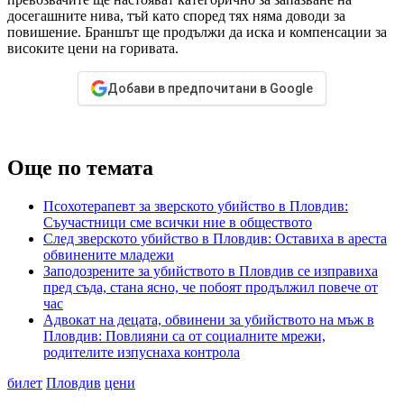
досегашните нива, тъй като според тях няма доводи за
повишение. Браншът ще продължи да иска и компенсации за
високите цени на горивата.
Добави в предпочитани в Google
Още по темата
Псохотерапевт за зверското убийство в Пловдив:
Съучастници сме всички ние в обществото
След зверското убийство в Пловдив: Оставиха в ареста
обвинените младежи
Заподозрените за убийството в Пловдив се изправиха
пред съда, стана ясно, че побоят продължил повече от
час
Адвокат на децата, обвинени за убийството на мъж в
Пловдив: Повлияни са от социалните мрежи,
родителите изпуснаха контрола
билет
Пловдив
цени