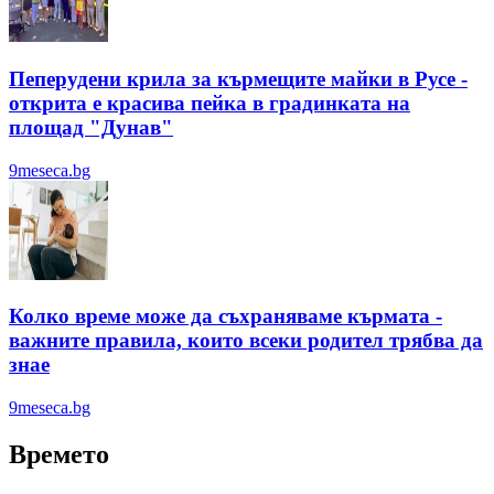
Пеперудени крила за кърмещите майки в Русе -
открита е красива пейка в градинката на
площад "Дунав"
9meseca.bg
Колко време може да съхраняваме кърмата -
важните правила, които всеки родител трябва да
знае
9meseca.bg
Времето