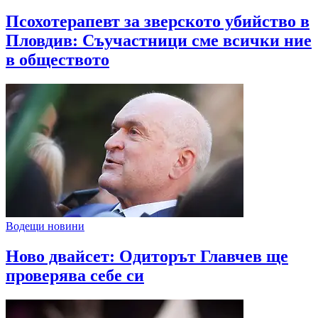
Псохотерапевт за зверското убийство в
Пловдив: Съучастници сме всички ние
в обществото
Водещи новини
Ново двайсет: Одиторът Главчев ще
проверява себе си