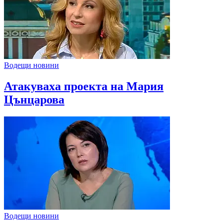
Водещи новини
Атакуваха проекта на Мария
Цънцарова
Водещи новини