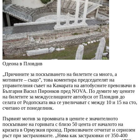
Одеона в Пловдив
„Причините за поскъпването на билетите са много, а
мотивите – също”, това коментира председателят на
управителния съвет на Камарата на автобусните превозвачи в
България Васил Пиронков пред NOVA. По думите му цените
на билетите за междуселищните автобуси от Пловдив до
селата от Родопската яка се увеличават с между 10 и 15 на сто,
считано от понеделник.
Първият мотив за промяната в цените е значителното
поскъпване на горивата с близо 50 цента от началото на
кризата в Ормузкия проход. Превозвачите отчитат и сериозен
ръст при застраховките. „Няма как застраховки от 350-400