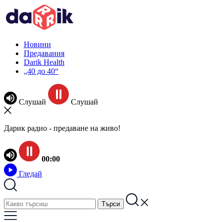
Новини
Предавания
Darik Health
„40 до 40“
Слушай
Слушай
Дарик радио - предаване на живо!
00:00
Гледай