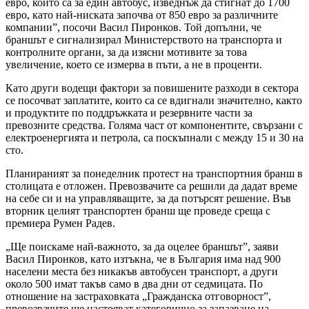
евро, които са за един автобус, изведнъж да стигнат до 1700
евро, като най-ниската започва от 850 евро за различните
компании”, посочи Васил Пиронков. Той допълни, че
браншът е сигнализирал Министерството на транспорта и
контролните органи, за да изясни мотивите за това
увеличение, което се измерва в пъти, а не в проценти.
Като други водещи фактори за повишените разходи в сектора
се посочват заплатите, които са се вдигнали значително, както
и продуктите по поддръжката и резервните части за
превозните средства. Голяма част от компонентите, свързани с
електроенергията и петрола, са поскъпнали с между 15 и 30 на
сто.
Планираният за понеделник протест на транспортния бранш в
столицата е отложен. Превозвачите са решили да дадат време
на себе си и на управляващите, за да потърсят решение. Във
вторник целият транспортен бранш ще проведе среща с
премиера Румен Радев.
„Ще поискаме най-важното, за да оцелее браншът”, заяви
Васил Пиронков, като изтъкна, че в България има над 900
населени места без никакъв автобусен транспорт, а други
около 500 имат такъв само в два дни от седмицата. По
отношение на застраховката „Гражданска отговорност”,
превозвачите ще настояват категорично за запазване на