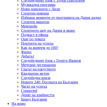
Следобедният блок с Тодор Пантилеев
Музикална програма
Нови хоризонти с Лили
Спортни новини
Избрани моменти от програмата на Дарик радио
Спортен маратон
Metropolis
Спортното шоу на Дарик в аванс
Подкаст в ефира
Още по темата
Портрети на успеха
Как да живеем до 100?
Финес
Дебатът
Следобедният блок с Георги Иванов
Мечтани дестинации
Гласът на изкуството
Квадратни метри
Следобедна криза
Новите 240: Посоката на България
Часът на успеха
Connected
Денят на храбростта
Бранд България
На живо