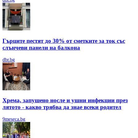
Гърците пестят до 30% от сметките за ток със
слънчеви панели на балкона
dbr.bg
Хрема, запушено носле и ушни инфекции през
лятотo - какво трябва да знае всеки родител
9meseca.bg