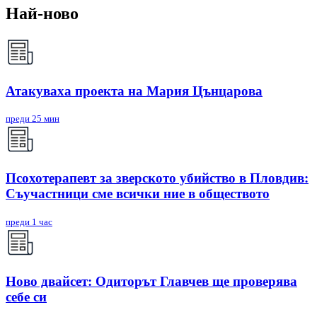
Най-ново
Атакуваха проекта на Мария Цънцарова
преди 25 мин
Псохотерапевт за зверското убийство в Пловдив:
Съучастници сме всички ние в обществото
преди 1 час
Ново двайсет: Одиторът Главчев ще проверява
себе си