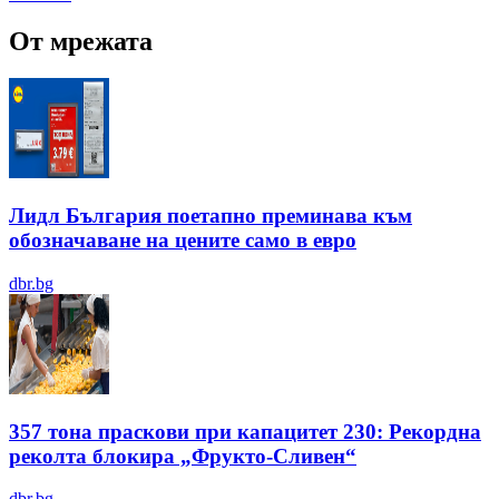
От мрежата
Лидл България поетапно преминава към
обозначаване на цените само в евро
dbr.bg
357 тона праскови при капацитет 230: Рекордна
реколта блокира „Фрукто-Сливен“
dbr.bg