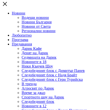
Новини
Водещи новини
Новини България
Новини от Света
Регионални новини
Любопитно
Програма
Предавания
Дарик Кафе
Денят на Дарик
Седмицата на Дарик
Новините в 18
Ники Кънчев Шоу
Следобедният блок с Димитър Панев
Следобедният блок с Надя Брайт
Следобедният блок с Гери Турийска
В тренда
Агросвят по Дарик
Време за джаз
Спортното шоу на Дарик
Следобедният блок
Новините в 12