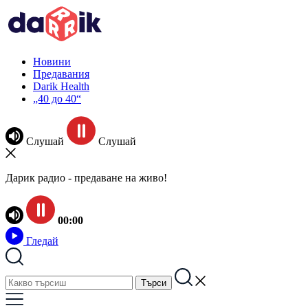
Новини
Предавания
Darik Health
„40 до 40“
Слушай
Слушай
Дарик радио - предаване на живо!
00:00
Гледай