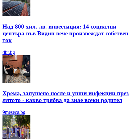
Над 800 хил. лв. инвестиция: 14 социални
центъра във Видин вече произвеждат собствен
ток
dbr.bg
Хрема, запушено носле и ушни инфекции през
лятотo - какво трябва да знае всеки родител
9meseca.bg