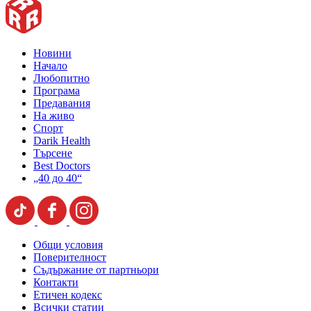
Новини
Начало
Любопитно
Програма
Предавания
На живо
Спорт
Darik Health
Търсене
Best Doctors
„40 до 40“
Общи условия
Поверителност
Съдържание от партньори
Контакти
Етичен кодекс
Всички статии