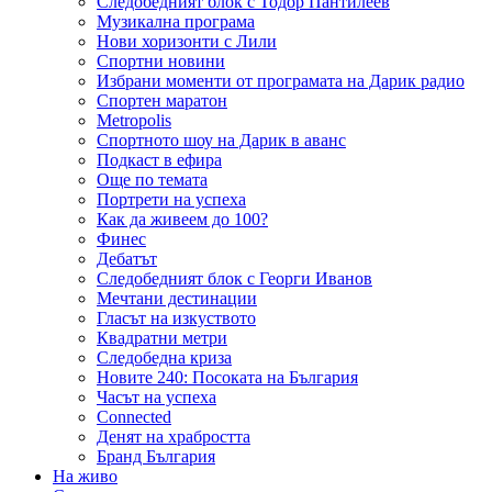
Следобедният блок с Тодор Пантилеев
Музикална програма
Нови хоризонти с Лили
Спортни новини
Избрани моменти от програмата на Дарик радио
Спортен маратон
Metropolis
Спортното шоу на Дарик в аванс
Подкаст в ефира
Още по темата
Портрети на успеха
Как да живеем до 100?
Финес
Дебатът
Следобедният блок с Георги Иванов
Мечтани дестинации
Гласът на изкуството
Квадратни метри
Следобедна криза
Новите 240: Посоката на България
Часът на успеха
Connected
Денят на храбростта
Бранд България
На живо