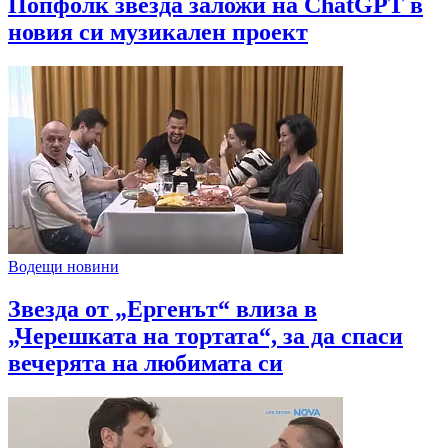
Попфолк звезда заложи на ChatGPT в
новия си музикален проект
Водещи новини
Звезда от „Ергенът“ влиза в
„Черешката на тортата“, за да спаси
вечерята на любимата си