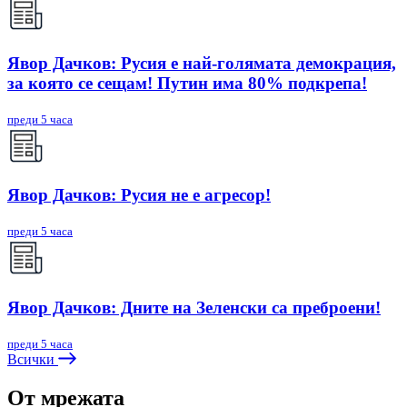
Явор Дачков: Русия е най-голямата демокрация,
за която се сещам! Путин има 80% подкрепа!
преди 5 часа
Явор Дачков: Русия не е агресор!
преди 5 часа
Явор Дачков: Дните на Зеленски са преброени!
преди 5 часа
Всички
От мрежата