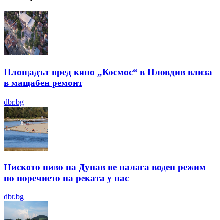
Площадът пред кино „Космос“ в Пловдив влиза
в мащабен ремонт
dbr.bg
Ниското ниво на Дунав не налага воден режим
по поречието на реката у нас
dbr.bg