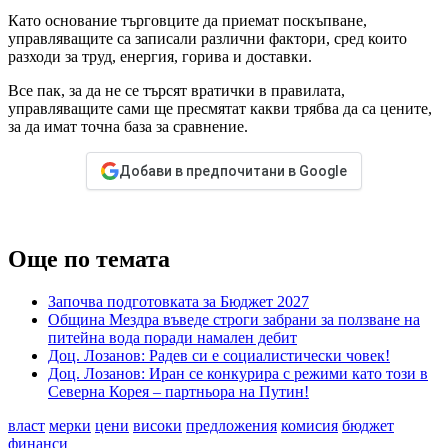
Като основание търговците да приемат поскъпване,
управляващите са записали различни фактори, сред които
разходи за труд, енергия, горива и доставки.
Все пак, за да не се търсят вратички в правилата,
управляващите сами ще пресмятат какви трябва да са цените,
за да имат точна база за сравнение.
Добави в предпочитани в Google
Още по темата
Започва подготовката за Бюджет 2027
Община Мездра въведе строги забрани за ползване на
питейна вода поради намален дебит
Доц. Лозанов: Радев си е социалистически човек!
Доц. Лозанов: Иран се конкурира с режими като този в
Северна Корея – партньора на Путин!
власт
мерки
цени
високи
предложения
комисия
бюджет
финанси