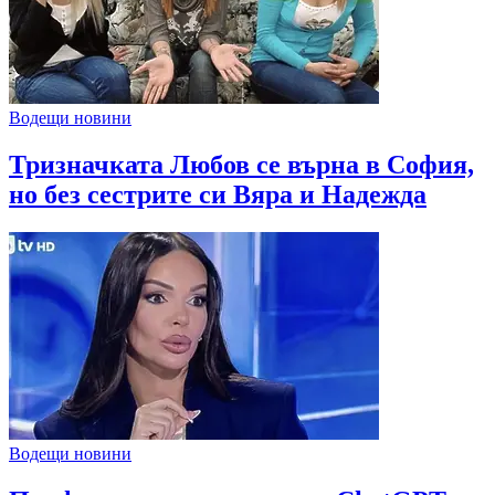
Водещи новини
Тризначката Любов се върна в София,
но без сестрите си Вяра и Надежда
Водещи новини