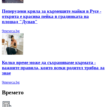
Пеперудени крила за кърмещите майки в Русе -
открита е красива пейка в градинката на
площад "Дунав"
9meseca.bg
Колко време може да съхраняваме кърмата -
важните правила, които всеки родител трябва да
знае
9meseca.bg
Времето