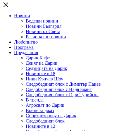
Новини
Водещи новини
Новини България
Новини от Света
Регионални новини
Любопитно
Програма
Предавания
Дарик Кафе
Денят на Дарик
Седмицата на Дарик
Новините в 18
Ники Кънчев Шоу
Следобедният блок с Димитър Панев
Следобедният блок с Надя Брайт
Следобедният блок с Гери Турийска
В тренда
Агросвят по Дарик
Време за джаз
Спортното шоу на Дарик
Следобедният блок
Новините в 12