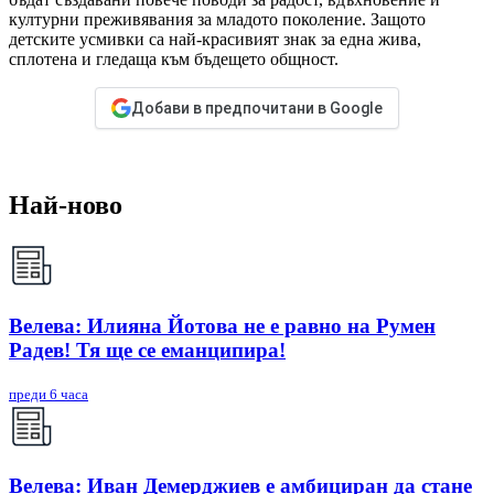
културни преживявания за младото поколение. Защото
детските усмивки са най-красивият знак за една жива,
сплотена и гледаща към бъдещето общност.
Добави в предпочитани в Google
Най-ново
Велева: Илияна Йотова не е равно на Румен
Радев! Тя ще се еманципира!
преди 6 часа
Велева: Иван Демерджиев е амбициран да стане