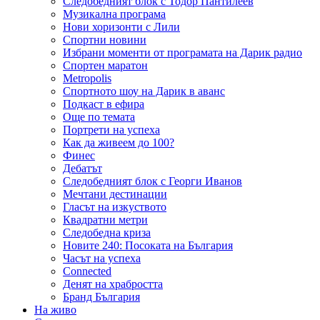
Следобедният блок с Тодор Пантилеев
Музикална програма
Нови хоризонти с Лили
Спортни новини
Избрани моменти от програмата на Дарик радио
Спортен маратон
Metropolis
Спортното шоу на Дарик в аванс
Подкаст в ефира
Още по темата
Портрети на успеха
Как да живеем до 100?
Финес
Дебатът
Следобедният блок с Георги Иванов
Мечтани дестинации
Гласът на изкуството
Квадратни метри
Следобедна криза
Новите 240: Посоката на България
Часът на успеха
Connected
Денят на храбростта
Бранд България
На живо