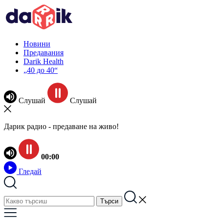
Новини
Предавания
Darik Health
„40 до 40“
Слушай
Слушай
Дарик радио - предаване на живо!
00:00
Гледай