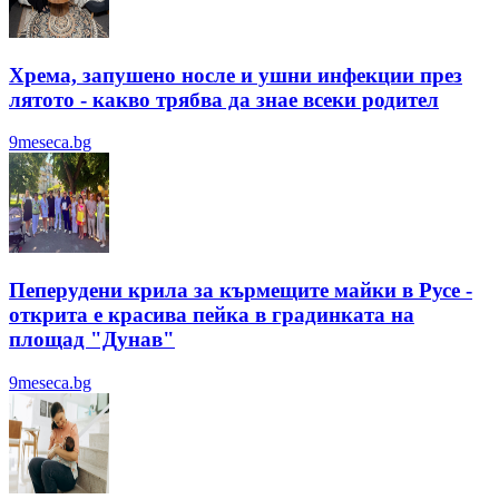
Хрема, запушено носле и ушни инфекции през
лятотo - какво трябва да знае всеки родител
9meseca.bg
Пеперудени крила за кърмещите майки в Русе -
открита е красива пейка в градинката на
площад "Дунав"
9meseca.bg