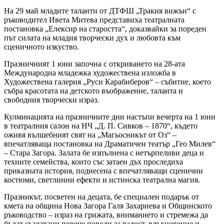
На 29 май младите таланти от ДТФШ „Тракия вижън“ с
ръководител Ивета Митева представиха театралната
постановка „Елексир на старостта“, доказвайки за пореден
път силата на младия творчески дух и любовта към
сценичното изкуство.
Празничният 1 юни започна с откриването на 28-ата
Международна младежка художествена изложба в
Художествена галерия „Руси Карабиберов“ – събитие, което
събра красотата на детското въображение, таланта и
свободния творчески израз.
Кулминацията на празничните дни настъпи вечерта на 1 юни
в театралния салон на НЧ „Д. П. Сивков – 1870“, където
оживя вълшебният свят на „Магьосникът от Оз“ –
впечатляваща постановка на Драматичен театър „Гео Милев“
– Стара Загора. Залата бе изпълнена с нетърпеливи деца и
техните семейства, които със затаен дъх проследиха
приказната история, поднесена с впечатляващи сценични
костюми, светлинни ефекти и истинска театрална магия.
Празникът, посветен на децата, бе специален подарък от
кмета на община Нова Загора Галя Захариева и Общинското
ръководство – израз на грижата, вниманието и стремежа да
бъдат създавани повече поводи за радост, вдъхновение и