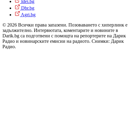
Idei.bg
Dbr.bg
Agri.bg
© 2026 Всички права запазени. Позоваването с хиперлинк е
задължително. Интервютата, коментарите и новините в
Darik.bg са подготвени с помощта на репортерите на Дарик
Радио и новинарските емисии на радиото. Снимки: Дарик
Радио.