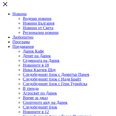
Новини
Водещи новини
Новини България
Новини от Света
Регионални новини
Любопитно
Програма
Предавания
Дарик Кафе
Денят на Дарик
Седмицата на Дарик
Новините в 18
Ники Кънчев Шоу
Следобедният блок с Димитър Панев
Следобедният блок с Надя Брайт
Следобедният блок с Гери Турийска
В тренда
Агросвят по Дарик
Време за джаз
Спортното шоу на Дарик
Следобедният блок
Новините в 12