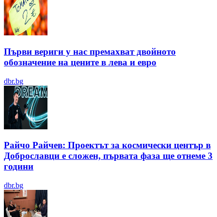
Първи вериги у нас премахват двойното
обозначение на цените в лева и евро
dbr.bg
Райчо Райчев: Проектът за космически център в
Доброславци е сложен, първата фаза ще отнеме 3
години
dbr.bg