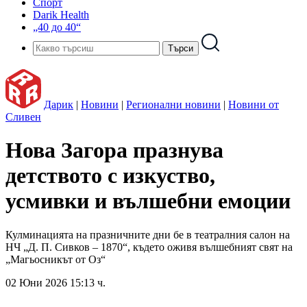
Спорт
Darik Health
„40 до 40“
Дарик
|
Новини
|
Регионални новини
|
Новини от
Сливен
Нова Загора празнува
детството с изкуство,
усмивки и вълшебни емоции
Кулминацията на празничните дни бе в театралния салон на
НЧ „Д. П. Сивков – 1870“, където оживя вълшебният свят на
„Магьосникът от Оз“
02 Юни 2026 15:13 ч.