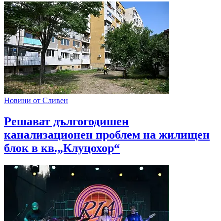
Новини от Сливен
Решават дългогодишен
канализационен проблем на жилищен
блок в кв.„Клуцохор“