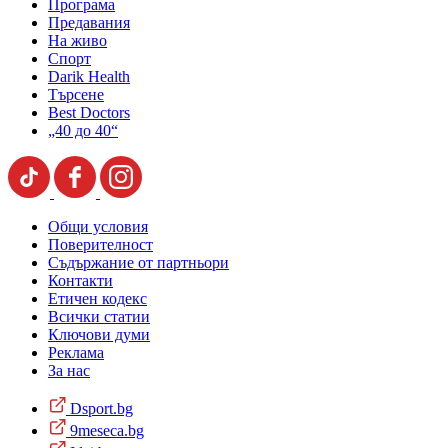
Програма
Предавания
На живо
Спорт
Darik Health
Търсене
Best Doctors
„40 до 40“
Общи условия
Поверителност
Съдържание от партньори
Контакти
Етичен кодекс
Всички статии
Ключови думи
Реклама
За нас
Dsport.bg
9meseca.bg