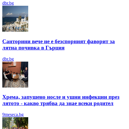
dbr.bg
Санторини вече не е безспорният фаворит за
лятна почивка в Гърция
dbr.bg
Хрема, запушено носле и ушни инфекции през
лятотo - какво трябва да знае всеки родител
9meseca.bg