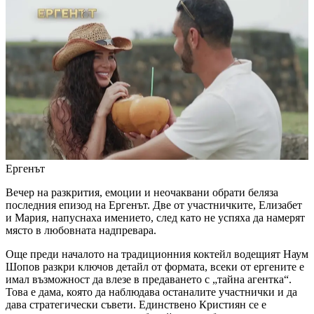
Ергенът
Вечер на разкрития, емоции и неочаквани обрати беляза
последния епизод на Ергенът. Две от участничките, Елизабет
и Мария, напуснаха имението, след като не успяха да намерят
място в любовната надпревара.
Още преди началото на традиционния коктейл водещият Наум
Шопов разкри ключов детайл от формата, всеки от ергените е
имал възможност да влезе в предаването с „тайна агентка“.
Това е дама, която да наблюдава останалите участнички и да
дава стратегически съвети. Единствено Кристиян се е