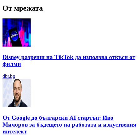
От мрежата
Disney разреши на TikTok да използва откъси от
филми
dbr.bg
От Google до български AI стартъп: Иво
Мичоров за бъдещето на работата и изкуствения
интелект