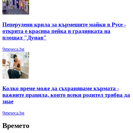
Пеперудени крила за кърмещите майки в Русе -
открита е красива пейка в градинката на
площад "Дунав"
9meseca.bg
Колко време може да съхраняваме кърмата -
важните правила, които всеки родител трябва да
знае
9meseca.bg
Времето