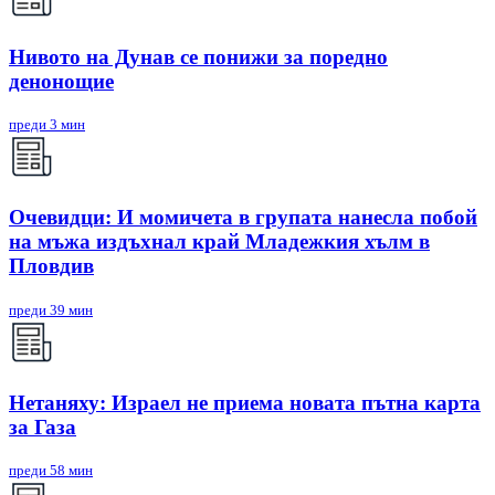
Нивото на Дунав се понижи за поредно
денонощие
преди 3 мин
Очевидци: И момичета в групата нанесла побой
на мъжа издъхнал край Младежкия хълм в
Пловдив
преди 39 мин
Нетаняху: Израел не приема новата пътна карта
за Газа
преди 58 мин