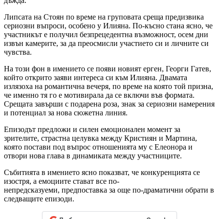
дъжда.
Липсата на Стоян по време на груповата среща предизвика
сериозни въпроси, особено у Илияна. По-късно стана ясно, че
участникът е получил безпрецедентна възможност, осем дни
извън камерите, за да преосмисли участието си и личните си
чувства.
На този фон в имението се появи новият ерген, Георги Гатев,
който открито заяви интереса си към Илияна. Двамата
излязоха на романтична вечеря, по време на която той призна,
че именно тя го е мотивирала да се включи във формата.
Срещата завърши с подарена роза, знак за сериозни намерения
и потенциал за нова сюжетна линия.
Епизодът предложи и силен емоционален момент за
зрителите, страстна целувка между Кристиян и Мартина,
която постави под въпрос отношенията му с Елеонора и
отвори нова глава в динамиката между участниците.
Събитията в имението ясно показват, че конкуренцията се
изостря, а емоциите стават все по-
непредсказуеми, предпоставка за още по-драматични обрати в
следващите епизоди.