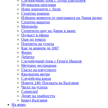
Следобедният блок с Тодор Пантилеев
Музикална програма
Нови хоризонти с Лили
Спортни новини
Избрани моменти от програмата на Дарик радио
Спортен маратон
Metropolis
Спортното шоу на Дарик в аванс
Подкаст в ефира
Още по темата
Портрети на успеха
Как да живеем до 100?
Финес
Дебатът
Следобедният блок с Георги Иванов
Мечтани дестинации
Гласът на изкуството
Квадратни метри
Следобедна криза
Новите 240: Посоката на България
Часът на успеха
Connected
Денят на храбростта
Бранд България
На живо