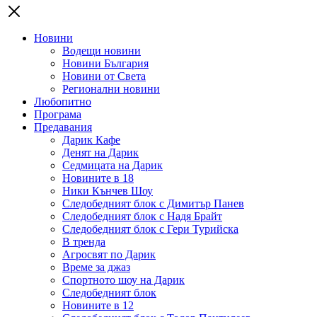
Новини
Водещи новини
Новини България
Новини от Света
Регионални новини
Любопитно
Програма
Предавания
Дарик Кафе
Денят на Дарик
Седмицата на Дарик
Новините в 18
Ники Кънчев Шоу
Следобедният блок с Димитър Панев
Следобедният блок с Надя Брайт
Следобедният блок с Гери Турийска
В тренда
Агросвят по Дарик
Време за джаз
Спортното шоу на Дарик
Следобедният блок
Новините в 12