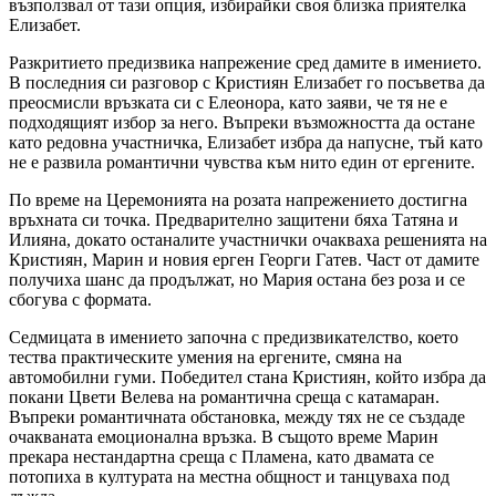
възползвал от тази опция, избирайки своя близка приятелка
Елизабет.
Разкритието предизвика напрежение сред дамите в имението.
В последния си разговор с Кристиян Елизабет го посъветва да
преосмисли връзката си с Елеонора, като заяви, че тя не е
подходящият избор за него. Въпреки възможността да остане
като редовна участничка, Елизабет избра да напусне, тъй като
не е развила романтични чувства към нито един от ергените.
По време на Церемонията на розата напрежението достигна
връхната си точка. Предварително защитени бяха Татяна и
Илияна, докато останалите участнички очакваха решенията на
Кристиян, Марин и новия ерген Георги Гатев. Част от дамите
получиха шанс да продължат, но Мария остана без роза и се
сбогува с формата.
Седмицата в имението започна с предизвикателство, което
тества практическите умения на ергените, смяна на
автомобилни гуми. Победител стана Кристиян, който избра да
покани Цвети Велева на романтична среща с катамаран.
Въпреки романтичната обстановка, между тях не се създаде
очакваната емоционална връзка. В същото време Марин
прекара нестандартна среща с Пламена, като двамата се
потопиха в културата на местна общност и танцуваха под