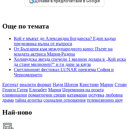
Добави в предпочитани в Google
Още по темата
Кой е мъжът до Александра Богданска? Един кадър
предизвика вълна от въпроси
От България към международното кино: Пътят на
младата актриса Мария-Радена
Холивудска звезда спечели 1 милион долара в „Кой иска
да стане милионер?“ и ги дари за кауза
Светлинният фестивал LUNAR превзема София и
Черноморието
Ергенът
риалити формат
Наум Шопов
Кристиян
Марин
Стоян
Георги Гатев
Елизабет
Мария
Церемония на розата
елиминации
романтични срещи
катамаран
целувка
любовна
драма
тайна агентка
социални отношения
телевизионно шоу
Най-ново