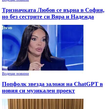
Тризначката Любов се върна в София,
но без сестрите си Вяра и Надежда
Водещи новини
Попфолк звезда заложи на ChatGPT в
новия си музикален проект