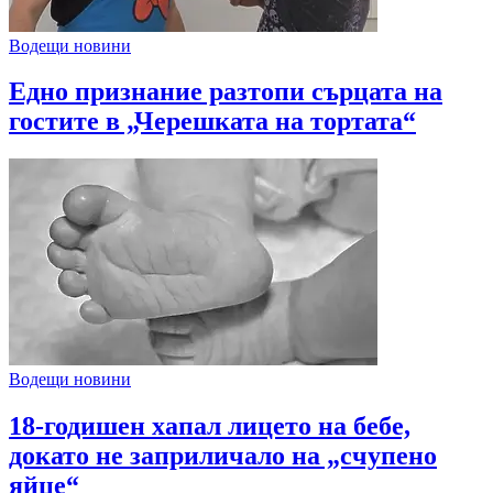
Водещи новини
Едно признание разтопи сърцата на
гостите в „Черешката на тортата“
Водещи новини
18-годишен хапал лицето на бебе,
докато не заприличало на „счупено
яйце“