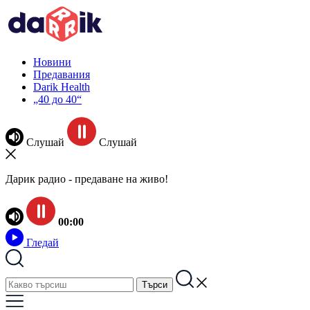
Новини
Предавания
Darik Health
„40 до 40“
Слушай
Слушай
Дарик радио - предаване на живо!
00:00
Гледай