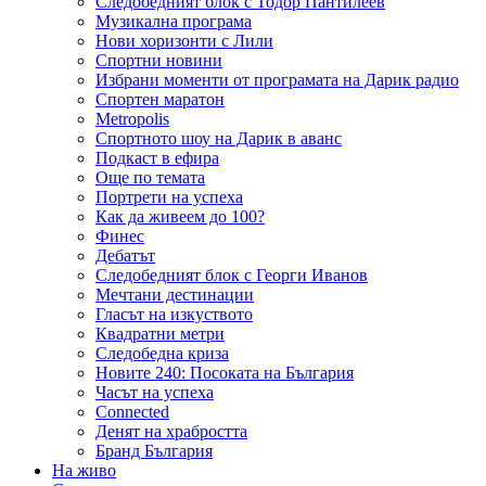
Следобедният блок с Тодор Пантилеев
Музикална програма
Нови хоризонти с Лили
Спортни новини
Избрани моменти от програмата на Дарик радио
Спортен маратон
Metropolis
Спортното шоу на Дарик в аванс
Подкаст в ефира
Още по темата
Портрети на успеха
Как да живеем до 100?
Финес
Дебатът
Следобедният блок с Георги Иванов
Мечтани дестинации
Гласът на изкуството
Квадратни метри
Следобедна криза
Новите 240: Посоката на България
Часът на успеха
Connected
Денят на храбростта
Бранд България
На живо