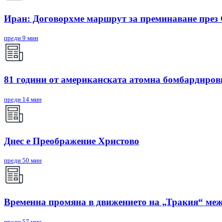
Иран: Договорхме маршрут за преминаване през
преди 9 мин
81 години от американската атомна бомбардиро
преди 14 мин
Днес е Преображение Христово
преди 50 мин
Временна промяна в движението на „Тракия“ межд
преди 57 мин