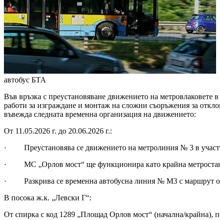
автобус
БТА
Във връзка с преустановяване движението на метровлаковете 
работи за изграждане и монтаж на сложни съоръжения за отклон
въвежда следната временна организация на движението:
От 11.05.2026 г. до 20.06.2026 г.:
· Преустановява се движението на метролиния № 3 в участ
· МС „Орлов мост“ ще функционира като крайна метростанц
· Разкрива се временна автобусна линия № М3 с маршрут от п
В посока ж.к. „Левски Г“:
От спирка с код 1289 „Площад Орлов мост“ (начална/крайна), по