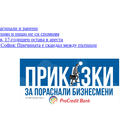
загинали и ранени
 пиян и нищо не си спомням
, 17-годишен остава в ареста
в София: Причината е скандал между пътници