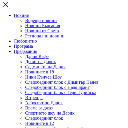
Новини
Водещи новини
Новини България
Новини от Света
Регионални новини
Любопитно
Програма
Предавания
Дарик Кафе
Денят на Дарик
Седмицата на Дарик
Новините в 18
Ники Кънчев Шоу
Следобедният блок с Димитър Панев
Следобедният блок с Надя Брайт
Следобедният блок с Гери Турийска
В тренда
Агросвят по Дарик
Време за джаз
Спортното шоу на Дарик
Следобедният блок
Новините в 12