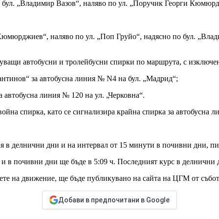
по бул. „Владимир Вазов“, наляво по ул. „Поручик Георги Кюмюрдж
и Кюмюрджиев“, наляво по ул. „Поп Груйо“, надясно по бул. „Вл
ащи автобусни и тролейбусни спирки по маршрута, с изключен
антинов“ за автобусна линия № N4 на бул. „Мадрид“;
а автобусна линия № 120 на ул. „Черковна“.
йна спирка, като се сигнализира крайна спирка за автобусна л
я в делнични дни и на интервал от 15 минути в почивни дни, п
 в почивни дни ще бъде в 5:09 ч. Последният курс в делнични дни
те на движение, ще бъде публикувано на сайта на ЦГМ от събота
Добави в предпочитани в Google