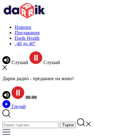
Новини
Предавания
Darik Health
„40 до 40“
Слушай
Слушай
Дарик радио - предаване на живо!
00:00
Гледай