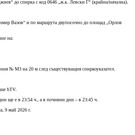
иев“ до спирка с код 0646 „ж.к. Левски Г“ (крайна/начална).
адимир Вазов“ и по маршрута двупосочно до площад „Орлов
ие на:
иния № М3 на 20 м след съществуващия спиркоуказател.
ише bTV.
 ще е в 23:54 ч., а в почивни дни – в 23:45 ч.
, 9 май 2026 г.