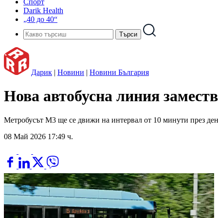
Спорт
Darik Health
„40 до 40“
Дарик
|
Новини
|
Новини България
Нова автобусна линия замест
Метробусът М3 ще се движи на интервал от 10 минути през ден
08 Май 2026 17:49 ч.