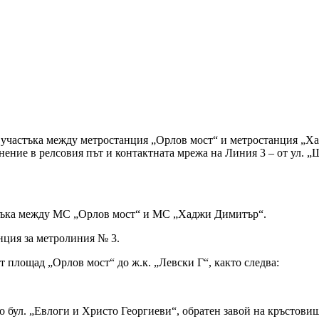
в участъка между метростанция „Орлов мост“ и метростанция „
ение в релсовия път и контактната мрежа на Линия 3 – от ул. „Ш
ъка между МС „Орлов мост“ и МС „Хаджи Димитър“.
ия за метролиния № 3.
лощад „Орлов мост“ до ж.к. „Левски Г“, както следва:
 бул. „Евлоги и Христо Георгиеви“, обратен завой на кръстовище