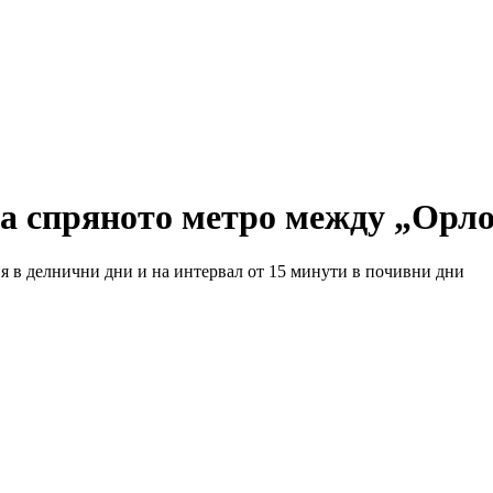
ва спряното метро между „Орл
я в делнични дни и на интервал от 15 минути в почивни дни