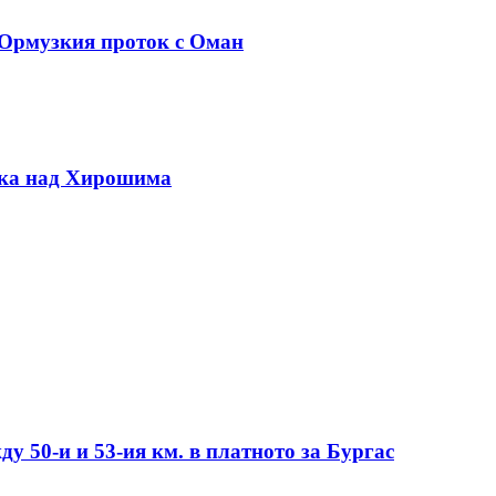
 Ормузкия проток с Оман
вка над Хирошима
у 50-и и 53-ия км. в платното за Бургас