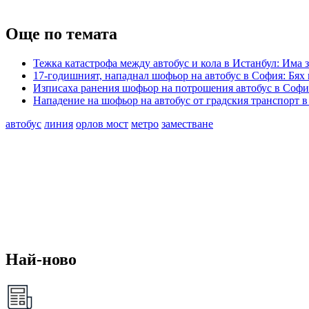
Още по темата
Тежка катастрофа между автобус и кола в Истанбул: Има 
17-годишният, нападнал шофьор на автобус в София: Бях
Изписаха ранения шофьор на потрошения автобус в София
Нападение на шофьор на автобус от градския транспорт 
автобус
линия
орлов мост
метро
заместване
Най-ново