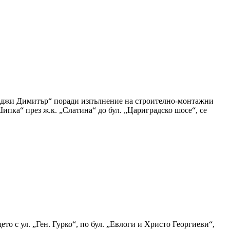
Хаджи Димитър“ поради изпълнение на строително-монтажни
ипка“ през ж.к. „Слатина“ до бул. „Цариградско шосе“, се
то с ул. „Ген. Гурко“, по бул. „Евлоги и Христо Георгиеви“,