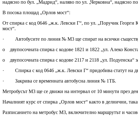
надясно по бул. „Мадрид“, наляво по ул. „Черковна“, надясно 
В посока площад „Орлов мост“:
От спирка с код 0646 „ж.к. Левски Г“, по ул. „Поручик Георг
мост“.
· Автобусите по линия № М3 ще спират на всички съществув
o двупосочната спирка с кодове 1821 и 1822 „ул. Алеко Конст
o двупосочната спирка с кодове 2117 и 2118 „ул. Подуенска“ з
· Спирка с код 0646 „ж.к. Левски Г“ придобива статут на дво
· Закрива се временната автобусна линия № 1ТБ.
Метробусът М3 ще се движи на интервал от 10 минути през ден
Началният курс от спирка „Орлов мост“ както в делнични, така и
Разписанието на метробус М3, включително маршрутът и часове