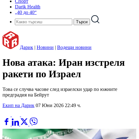
Спорт
Darik Health
„40 до 40“
Дарик
|
Новини
|
Водещи новини
Нова атака: Иран изстреля
ракети по Израел
Това се случва часове след израелски удар по южните
предградия на Бейрут
Екип на Дарик
07 Юни 2026 22:49 ч.