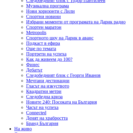
Следобедният блок с Тодор Пантилеев
Музикална програма
Нови хоризонти с Лили
Спортни новини
Избрани моменти от програмата на Дарик радио
Спортен маратон
Metropolis
Спортното шоу на Дарик в аванс
Подкаст в ефира
Още по темата
Портрети на успеха
Как да живеем до 100?
Финес
Дебатът
Следобедният блок с Георги Иванов
Мечтани дестинации
Гласът на изкуството
Квадратни метри
Следобедна криза
Новите 240: Посоката на България
Часът на успеха
Connected
Денят на храбростта
Бранд България
На живо