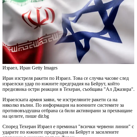
Израел, Иран
Getty Images
Иран изстреля ракети по Израел. Това се случва часове след
израелски удар по южните предградия на Бейрут, който
предизвика остри реакции в Техеран, съобщава "Ал Джазира".
Израелската армия заяви, че изстреляните ракети са на
няколко вълни. По информация на военните системите за
противовъздушна отбрана са били активирани за прехващане
на целите, пише dir.bg
Според Техеран Израел е преминал "всички червени линии" с
ударите по южните предградия на Бейрут и засилените