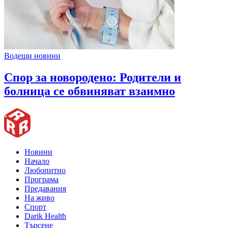
Водещи новини
Спор за новородено: Родители и
болница се обвиняват взаимно
Новини
Начало
Любопитно
Програма
Предавания
На живо
Спорт
Darik Health
Търсене