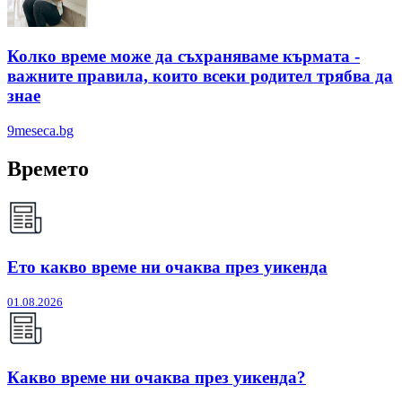
Колко време може да съхраняваме кърмата -
важните правила, които всеки родител трябва да
знае
9meseca.bg
Времето
Ето какво време ни очаква през уикенда
01.08.2026
Какво време ни очаква през уикенда?