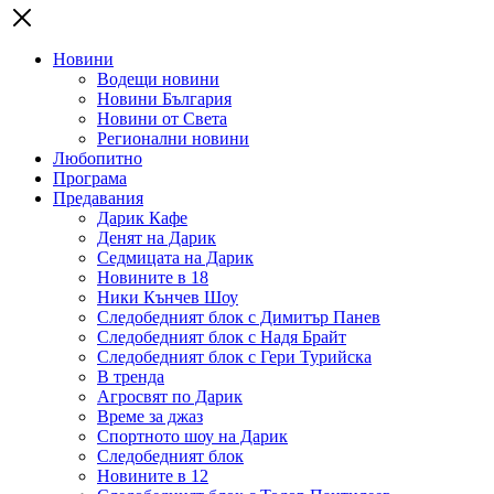
Новини
Водещи новини
Новини България
Новини от Света
Регионални новини
Любопитно
Програма
Предавания
Дарик Кафе
Денят на Дарик
Седмицата на Дарик
Новините в 18
Ники Кънчев Шоу
Следобедният блок с Димитър Панев
Следобедният блок с Надя Брайт
Следобедният блок с Гери Турийска
В тренда
Агросвят по Дарик
Време за джаз
Спортното шоу на Дарик
Следобедният блок
Новините в 12