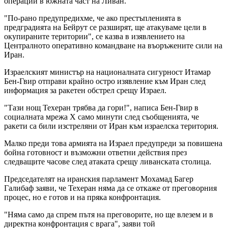
операции в южната част на Ливан.
"По-рано предупредихме, че ако престъпленията в
предградията на Бейрут се разширят, ще атакуваме цели в
окупираните територии", се казва в изявлението на
Централното оперативно командване на въоръжените сили на
Иран.
Израелският министър на националната сигурност Итамар
Бен-Гвир отправи крайно остро изявление към Иран след
информация за ракетен обстрел срещу Израел.
"Тази нощ Техеран трябва да гори!", написа Бен-Гвир в
социалната мрежа X само минути след съобщенията, че
ракети са били изстреляни от Иран към израелска територия.
Малко преди това армията на Израел предупреди за повишена
бойна готовност и възможни ответни действия през
следващите часове след атаката срещу ливанската столица.
Председателят на иранския парламент Мохамад Багер
Галибаф заяви, че Техеран няма да се откаже от преговорния
процес, но е готов и на пряка конфронтация.
"Няма само да спрем пътя на преговорите, но ще влезем и в
директна конфронтация с врага", заяви той