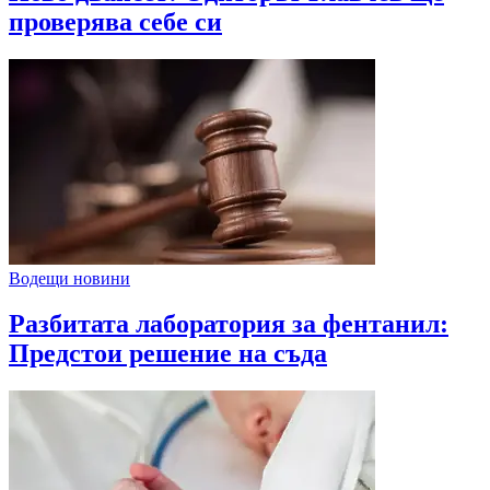
проверява себе си
Водещи новини
Разбитата лаборатория за фентанил:
Предстои решение на съда