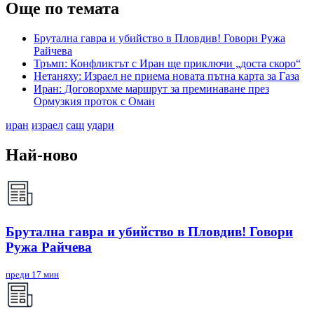
Още по темата
Брутална гавра и убийство в Пловдив! Говори Ружа
Райчева
Тръмп: Конфликтът с Иран ще приключи „доста скоро“
Нетаняху: Израел не приема новата пътна карта за Газа
Иран: Договорхме маршрут за преминаване през
Ормузкия проток с Оман
иран
израел
сащ
удари
Най-ново
Брутална гавра и убийство в Пловдив! Говори
Ружа Райчева
преди 17 мин