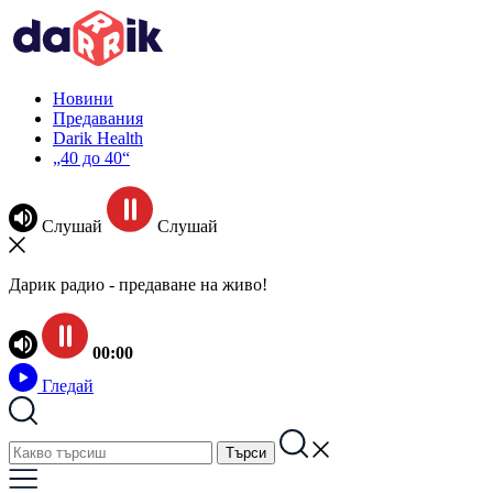
Новини
Предавания
Darik Health
„40 до 40“
Слушай
Слушай
Дарик радио - предаване на живо!
00:00
Гледай