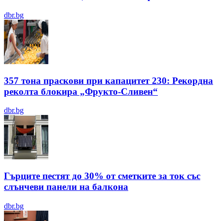
dbr.bg
357 тона праскови при капацитет 230: Рекордна
реколта блокира „Фрукто-Сливен“
dbr.bg
Гърците пестят до 30% от сметките за ток със
слънчеви панели на балкона
dbr.bg