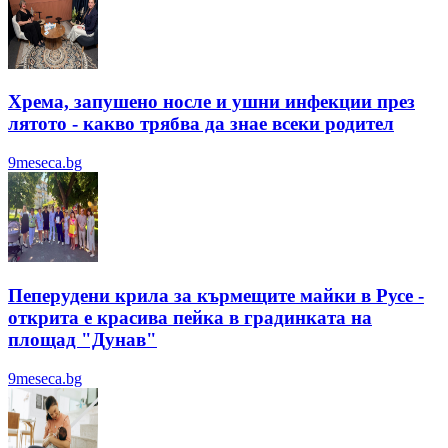
Хрема, запушено носле и ушни инфекции през
лятотo - какво трябва да знае всеки родител
9meseca.bg
Пеперудени крила за кърмещите майки в Русе -
открита е красива пейка в градинката на
площад "Дунав"
9meseca.bg