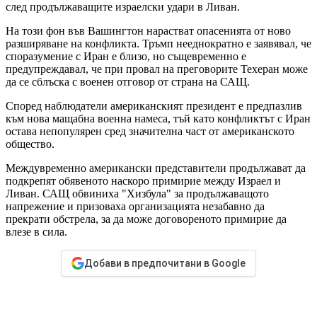
след продължаващите израелски удари в Ливан.
На този фон във Вашингтон нарастват опасенията от ново
разширяване на конфликта. Тръмп нееднократно е заявявал, че
споразумение с Иран е близо, но същевременно е
предупреждавал, че при провал на преговорите Техеран може
да се сблъска с военен отговор от страна на САЩ.
Според наблюдатели американският президент е предпазлив
към нова мащабна военна намеса, тъй като конфликтът с Иран
остава непопулярен сред значителна част от американското
общество.
Междувременно американски представители продължават да
подкрепят обявеното наскоро примирие между Израел и
Ливан. САЩ обвиниха "Хизбула" за продължаващото
напрежение и призоваха организацията незабавно да
прекрати обстрела, за да може договореното примирие да
влезе в сила.
Добави в предпочитани в Google