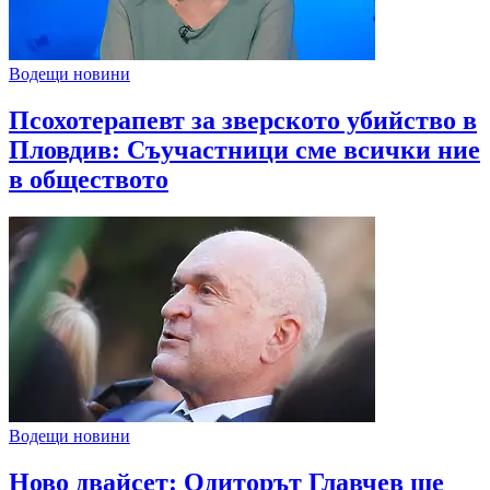
Водещи новини
Псохотерапевт за зверското убийство в
Пловдив: Съучастници сме всички ние
в обществото
Водещи новини
Ново двайсет: Одиторът Главчев ще