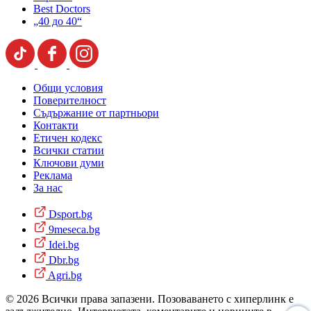
Best Doctors
„40 до 40“
Общи условия
Поверителност
Съдържание от партньори
Контакти
Етичен кодекс
Всички статии
Ключови думи
Реклама
За нас
Dsport.bg
9meseca.bg
Idei.bg
Dbr.bg
Agri.bg
© 2026 Всички права запазени. Позоваването с хиперлинк е