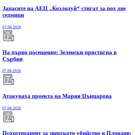
Запасите на АЕЦ „Козлодуй“ стигат за под две
седмици
07.08.2026
На първо посещение: Зеленски пристигна в
Сърбия
07.08.2026
Атакуваха проекта на Мария Цънцарова
07.08.2026
Псохотерапевт за зверското убийство в Пловдив: