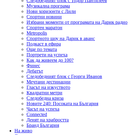
Следобедният блок с Тодор Пантилеев
Музикална програма
Нови хоризонти с Лили
Спортни новини
Избрани моменти от програмата на Дарик радио
Спортен маратон
Metropolis
Спортното шоу на Дарик в аванс
Подкаст в ефира
Още по темата
Портрети на успеха
Как да живеем до 100?
Финес
Дебатът
Следобедният блок с Георги Иванов
Мечтани дестинации
Гласът на изкуството
Квадратни метри
Следобедна криза
Новите 240: Посоката на България
Часът на успеха
Connected
Денят на храбростта
Бранд България
На живо