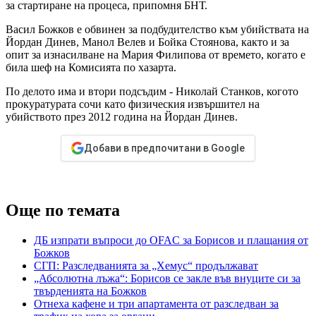
за стартиране на процеса, припомня БНТ.
Васил Божков е обвинен за подбудителство към убийствата на
Йордан Динев, Манол Велев и Бойка Стоянова, както и за
опит за изнасилване на Мария Филипова от времето, когато е
била шеф на Комисията по хазарта.
По делото има и втори подсъдим - Николай Станков, когото
прокуратурата сочи като физическия извършител на
убийството през 2012 година на Йордан Динев.
Добави в предпочитани в Google
Още по темата
ДБ изпрати въпроси до OFAC за Борисов и плащания от
Божков
СГП: Разследванията за „Хемус“ продължават
„Абсолютна лъжа“: Борисов се закле във внуците си за
твърденията на Божков
Отнеха кафене и три апартамента от разследван за