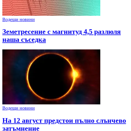
Водещи новини
Земетресение с магнитуд 4,5 разлюля
наша съседка
Водещи новини
На 12 август предстои пълно слънчево
затъмнение