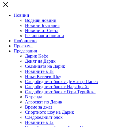
Новини
Водещи новини
Новини България
Новини от Света
Регионални новини
Любопитно
Програма
Предавания
Дарик Кафе
Денят на Дарик
Седмицата на Дарик
Новините в 18
Ники Кънчев Шоу
Следобедният блок с Димитър Панев
Следобедният блок с Надя Брайт
Следобедният блок с Гери Турийска
В тренда
Агросвят по Дарик
Време за джаз
Спортното шоу на Дарик
Следобедният блок
Новините в 12