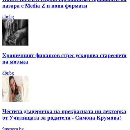
пазара с Media Z и нови формати
dbr.bg
Хроничният финансов стрес ускорява стареенето
на мозъка
dbr.bg
Честита дъщеричка на прекрасната ни лекторка
от Училищата за родители - Симона Крумова!
9meseca.bg