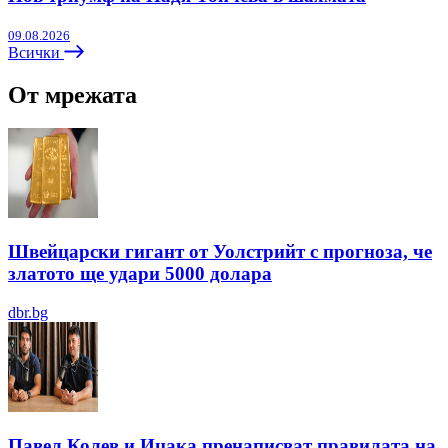
09.08.2026
Всички
От мрежата
Швейцарски гигант от Уолстрийт с прогноза, че
златото ще удари 5000 долара
dbr.bg
Павел Колев и Ицака пренаписват правилата на