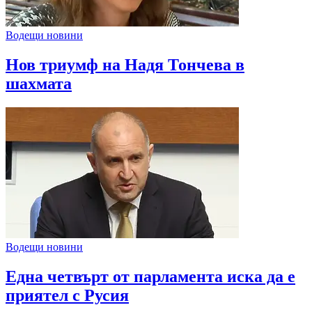
Водещи новини
Нов триумф на Надя Тончева в
шахмата
Водещи новини
Една четвърт от парламента иска да е
приятел с Русия