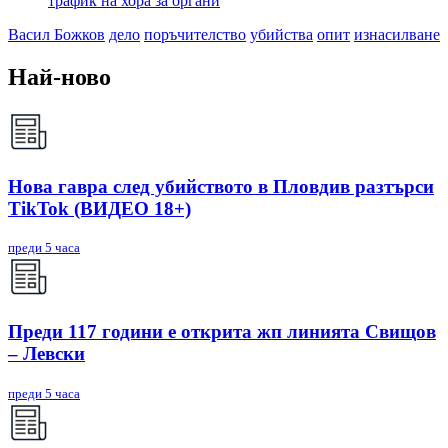
трафик на хора за органи
Васил Божков
дело
поръчителство
убийства
опит
изнасилване
Най-ново
Нова гавра след убийството в Пловдив разтърси
TikTok (ВИДЕО 18+)
преди 5 часа
Преди 117 години е открита жп линията Свищов
– Левски
преди 5 часа