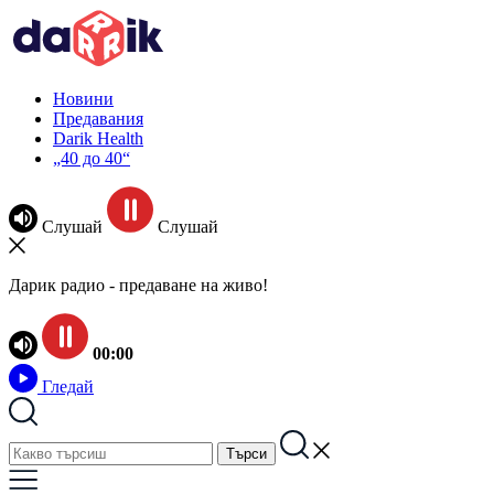
Новини
Предавания
Darik Health
„40 до 40“
Слушай
Слушай
Дарик радио - предаване на живо!
00:00
Гледай