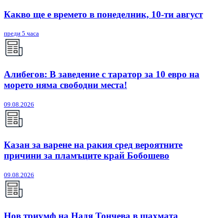
Какво ще е времето в понеделник, 10-ти август
преди 5 часа
Алибегов: В заведение с таратор за 10 евро на
морето няма свободни места!
09.08.2026
Казан за варене на ракия сред вероятните
причини за пламъците край Бобошево
09.08.2026
Нов триумф на Надя Тончева в шахмата