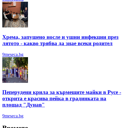
Хрема, запушено носле и ушни инфекции през
лятотo - какво трябва да знае всеки родител
9meseca.bg
Пеперудени крила за кърмещите майки в Русе -
открита е красива пейка в градинката на
площад "Дунав"
9meseca.bg
Времето