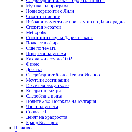
Следобедният блок с Тодор Пантилеев
Музикална програма
Нови хоризонти с Лили
Спортни новини
Избрани моменти от програмата на Дарик радио
Спортен маратон
Metropolis
Спортното шоу на Дарик в аванс
Подкаст в ефира
Още по темата
Портрети на успеха
Как да живеем до 100?
Финес
Дебатът
Следобедният блок с Георги Иванов
Мечтани дестинации
Гласът на изкуството
Квадратни метри
Следобедна криза
Новите 240: Посоката на България
Часът на успеха
Connected
Денят на храбростта
Бранд България
На живо