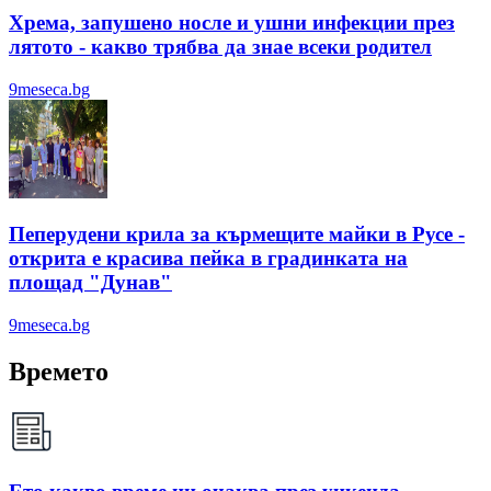
Хрема, запушено носле и ушни инфекции през
лятотo - какво трябва да знае всеки родител
9meseca.bg
Пеперудени крила за кърмещите майки в Русе -
открита е красива пейка в градинката на
площад "Дунав"
9meseca.bg
Времето