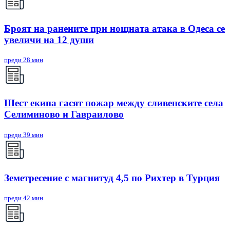
Броят на ранените при нощната атака в Одеса се
увеличи на 12 души
преди 28 мин
Шест екипа гасят пожар между сливенските села
Селиминово и Гавраилово
преди 39 мин
Земетресение с магнитуд 4,5 по Рихтер в Турция
преди 42 мин