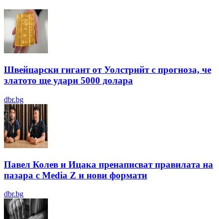
Швейцарски гигант от Уолстрийт с прогноза, че
златото ще удари 5000 долара
dbr.bg
Павел Колев и Ицака пренаписват правилата на
пазара с Media Z и нови формати
dbr.bg