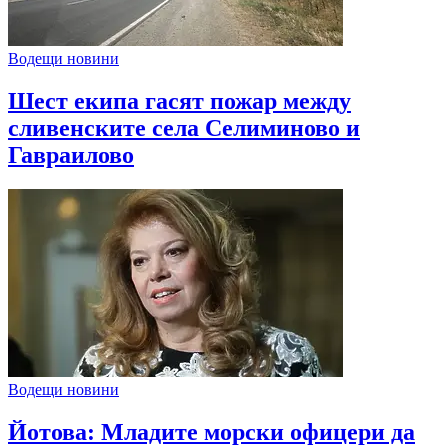
Водещи новини
Шест екипа гасят пожар между
сливенските села Селиминово и
Гавраилово
Водещи новини
Йотова: Младите морски офицери да