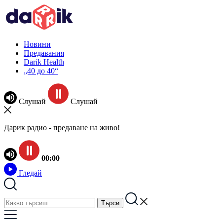
Новини
Предавания
Darik Health
„40 до 40“
Слушай
Слушай
Дарик радио - предаване на живо!
00:00
Гледай