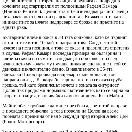
Цолов потегли от втората позиция и веднага се подреди в
колоната зад стартиралия от полпозишън Рафаел Камара
(Инвикта Рейсинг). Целият старт бе изненадващо чист - нещо
нехарактерно за тясната градска писта в Княжеството, като
инцидентите за цялата надпревара се брояха на пръстите на
едната ръка.
Българинът влезе в бокса в 33-тата обиколка, като бе първият
от пилотите в топ 10, който направи това. След него той
излезе на пета позиция, а това се оказа и правилната стратегия
в случая. Рафаел Камара последва примера на българина и
влезе за смяна на гумите в следващата обиколка, но след
излизането му колата му нямаше никакво сцепление и той се
движеше изключително бавно. В навлизането в 35-ата
обиколка Цолов пробва да изпревари съперника си, той
направи опит да блокира българина, но това се оказа груба
грешка, тъй като бразилецът излетя в зоната за сигурност.
Цолов пък продължи нормално състезанието, като се върна на
втората позиция, изоставайки само от индиеца Къш Майни.
Майни обаче трябваше да мине през бокса, което той направи
в последната обиколка, а това позволи на Цолов да вземе
победата с преднина от над 9 секунди пред втория Алекс Дън
(Родин Моторспорт).
Третото място остана за шведа Дино Беганович от ДАМС,