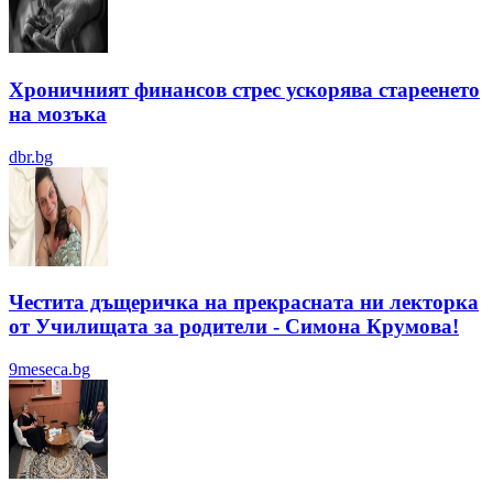
Хроничният финансов стрес ускорява стареенето
на мозъка
dbr.bg
Честита дъщеричка на прекрасната ни лекторка
от Училищата за родители - Симона Крумова!
9meseca.bg