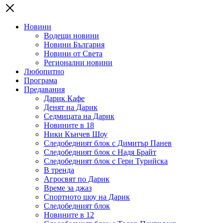
Новини
Водещи новини
Новини България
Новини от Света
Регионални новини
Любопитно
Програма
Предавания
Дарик Кафе
Денят на Дарик
Седмицата на Дарик
Новините в 18
Ники Кънчев Шоу
Следобедният блок с Димитър Панев
Следобедният блок с Надя Брайт
Следобедният блок с Гери Турийска
В тренда
Агросвят по Дарик
Време за джаз
Спортното шоу на Дарик
Следобедният блок
Новините в 12