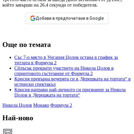
който завърши на 26.4 секунди от победителя.
Добави в предпочитани в Google
Още по темата
Със 7-о място в Унгария Цолов остана в график за
титлата в Формула 2
Сблъсък прекрати участието на Никола Цолов в
спринтовото състезание от Формула 2
Крисия превърна вечерята си в „Черешката на тортата“ в
истински спектакъл
Крисия направи най-личното си признание за Никола
Цолов в „Черешката на тортата“
Никола Цолов
Монако
Формула 2
Най-ново