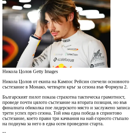
Никола Цолов
Getty Images
Никола Цолов от екипа на Кампос Рейсин спечели основното
състезание в Монако, четвърти кръг за сезона във Формула 2.
Българският пилот показа страхотна тактическа грамотност,
проведе почти цялото състезание на втората позиция, но във
финалната обиколка пое лидерското място и заслужено записа
трети успех през сезона. Той има една победа в спринтово
състезание, което прави три качвания на най-горното стъпало
на подиума за него в едва осем проведени старта.