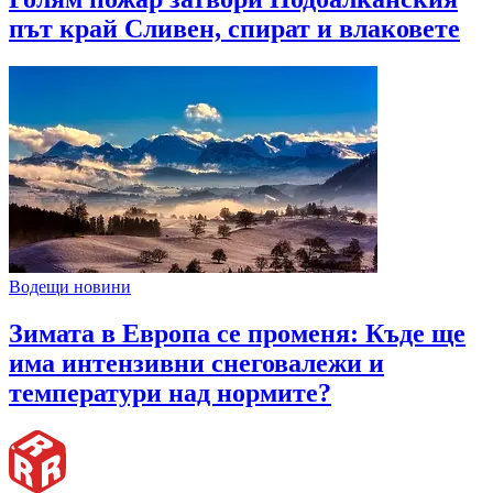
път край Сливен, спират и влаковете
Водещи новини
Зимата в Европа се променя: Къде ще
има интензивни снеговалежи и
температури над нормите?