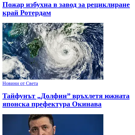
Пожар избухна в завод за рециклиране
край Ротердам
Новини от Света
Тайфунът „Долфин” връхлетя южната
японска префектура Окинава