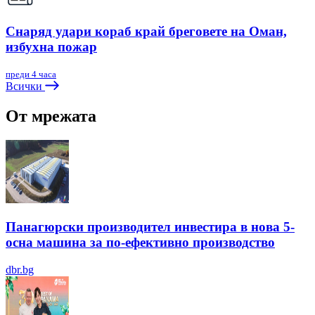
Снаряд удари кораб край бреговете на Оман,
избухна пожар
преди 4 часа
Всички
От мрежата
Панагюрски производител инвестира в нова 5-
осна машина за по-ефективно производство
dbr.bg