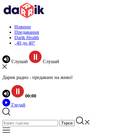
Новини
Предавания
Darik Health
„40 до 40“
Слушай
Слушай
Дарик радио - предаване на живо!
00:00
Гледай