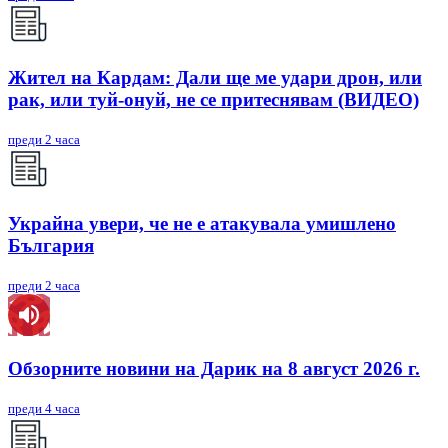
Жител на Кардам: Дали ще ме удари дрон, или
рак, или туй-онуй, не се притеснявам (ВИДЕО)
преди 2 часа
Украйна увери, че не е атакувала умишлено
България
преди 2 часа
Обзорните новини на Дарик на 8 август 2026 г.
преди 4 часа