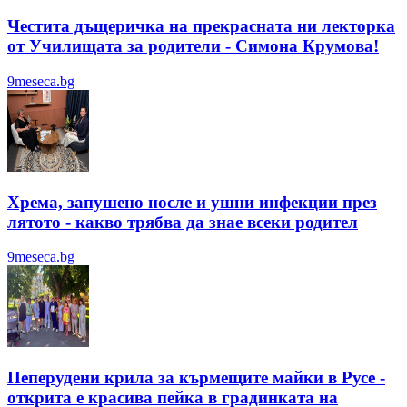
Честита дъщеричка на прекрасната ни лекторка
от Училищата за родители - Симона Крумова!
9meseca.bg
Хрема, запушено носле и ушни инфекции през
лятотo - какво трябва да знае всеки родител
9meseca.bg
Пеперудени крила за кърмещите майки в Русе -
открита е красива пейка в градинката на