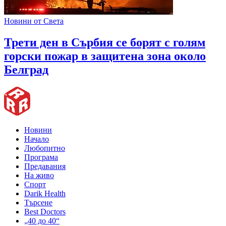
Новини от Света
Трети ден в Сърбия се борят с голям
горски пожар в защитена зона около
Белград
Новини
Начало
Любопитно
Програма
Предавания
На живо
Спорт
Darik Health
Търсене
Best Doctors
„40 до 40“