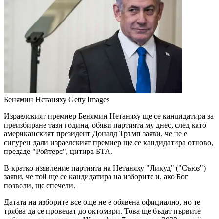
Бенямин Нетаняху
Getty Images
Израелският премиер Бенямин Нетаняху ще се кандидатира за
преизбиране тази година, обяви партията му днес, след като
американският президент Доналд Тръмп заяви, че не е
сигурен дали израелският премиер ще се кандидатира отново,
предаде "Ройтерс", цитира БТА.
В кратко изявление партията на Нетаняху "Ликуд" ("Съюз")
заяви, че той ще се кандидатира на изборите и, ако Бог
позволи, ще спечели.
Датата на изборите все още не е обявена официално, но те
трябва да се проведат до октомври. Това ще бъдат първите