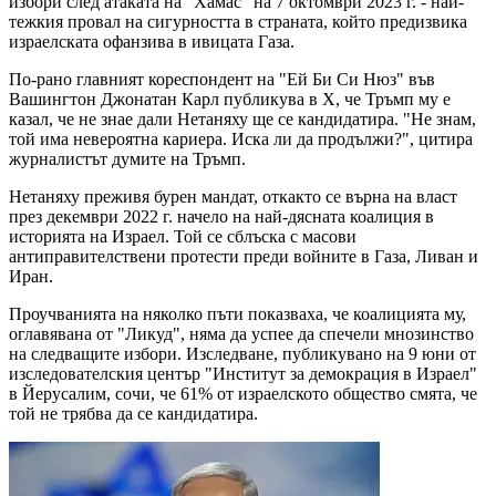
избори след атаката на "Хамас" на 7 октомври 2023 г. - най-
тежкия провал на сигурността в страната, който предизвика
израелската офанзива в ивицата Газа.
По-рано главният кореспондент на "Ей Би Си Нюз" във
Вашингтон Джонатан Карл публикува в X, че Тръмп му е
казал, че не знае дали Нетаняху ще се кандидатира. "Не знам,
той има невероятна кариера. Иска ли да продължи?", цитира
журналистът думите на Тръмп.
Нетаняху преживя бурен мандат, откакто се върна на власт
през декември 2022 г. начело на най-дясната коалиция в
историята на Израел. Той се сблъска с масови
антиправителствени протести преди войните в Газа, Ливан и
Иран.
Проучванията на няколко пъти показваха, че коалицията му,
оглавявана от "Ликуд", няма да успее да спечели мнозинство
на следващите избори. Изследване, публикувано на 9 юни от
изследователския център "Институт за демокрация в Израел"
в Йерусалим, сочи, че 61% от израелското общество смята, че
той не трябва да се кандидатира.