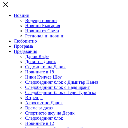
Новини
Водещи новини
Новини България
Новини от Света
Регионални новини
Любопитно
Програма
Предавания
Дарик Кафе
Денят на Дарик
Седмицата на Дарик
Новините в 18
Ники Кънчев Шоу
Следобедният блок с Димитър Панев
Следобедният блок с Надя Брайт
Следобедният блок с Гери Турийска
В тренда
Агросвят по Дарик
Време за джаз
Спортното шоу на Дарик
Следобедният блок
Новините в 12