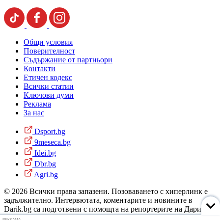
Общи условия
Поверителност
Съдържание от партньори
Контакти
Етичен кодекс
Всички статии
Ключови думи
Реклама
За нас
Dsport.bg
9meseca.bg
Idei.bg
Dbr.bg
Agri.bg
© 2026 Всички права запазени. Позоваването с хиперлинк е
задължително. Интервютата, коментарите и новините в
Darik.bg са подготвени с помощта на репортерите на Дарик
Радио и новинарските емисии на радиото. Снимки: Дарик
РЕКЛАМА