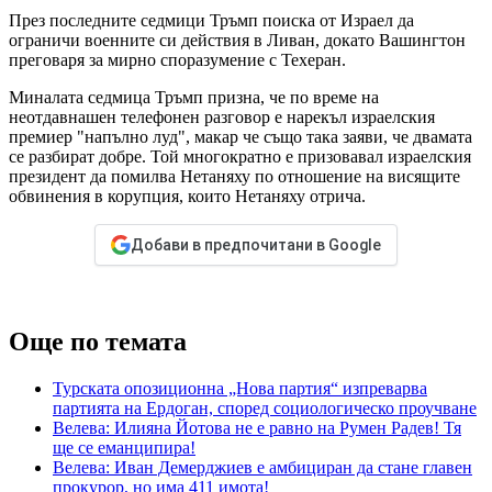
През последните седмици Тръмп поиска от Израел да
ограничи военните си действия в Ливан, докато Вашингтон
преговаря за мирно споразумение с Техеран.
Миналата седмица Тръмп призна, че по време на
неотдавнашен телефонен разговор е нарекъл израелския
премиер "напълно луд", макар че също така заяви, че двамата
се разбират добре. Той многократно е призовавал израелския
президент да помилва Нетаняху по отношение на висящите
обвинения в корупция, които Нетаняху отрича.
Добави в предпочитани в Google
Още по темата
Турската опозиционна „Нова партия“ изпреварва
партията на Ердоган, според социологическо проучване
Велева: Илияна Йотова не е равно на Румен Радев! Тя
ще се еманципира!
Велева: Иван Демерджиев е амбициран да стане главен
прокурор, но има 411 имота!