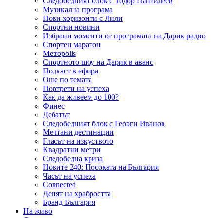
Следобедният блок с Тодор Пантилеев
Музикална програма
Нови хоризонти с Лили
Спортни новини
Избрани моменти от програмата на Дарик радио
Спортен маратон
Metropolis
Спортното шоу на Дарик в аванс
Подкаст в ефира
Още по темата
Портрети на успеха
Как да живеем до 100?
Финес
Дебатът
Следобедният блок с Георги Иванов
Мечтани дестинации
Гласът на изкуството
Квадратни метри
Следобедна криза
Новите 240: Посоката на България
Часът на успеха
Connected
Денят на храбростта
Бранд България
На живо