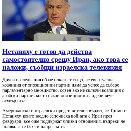
Нетаняху е готов да действа
самостоятелно срещу Иран, ако това се
наложи, съобщи израелска телевизия
Други изследвания обаче показват също, че евентуална
коалиция от опозиционни партии няма да успее да събере
парламентарно мнозинство, освен ако не сключи коалиция с
арабски партии, което някои опозиционни лидери вече
отхвърлиха.
Американски и израелски представители твърдят, че Тръмп и
Нетаняху, които заедно започнаха войната с Иран през
февруари, все още поддържат близки отношения, въпреки че
понякога те бяха и напрегнати.