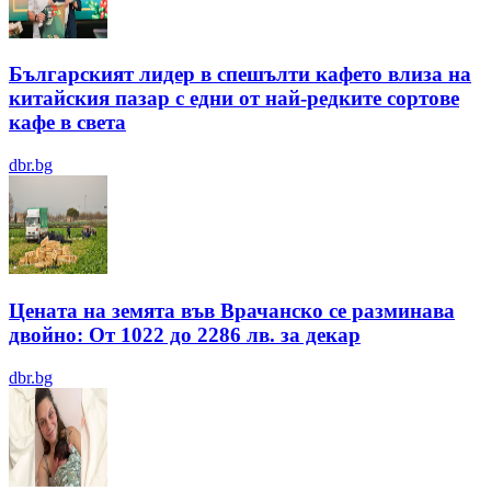
Българският лидер в спешълти кафето влиза на
китайския пазар с едни от най-редките сортове
кафе в света
dbr.bg
Цената на земята във Врачанско се разминава
двойно: От 1022 до 2286 лв. за декар
dbr.bg