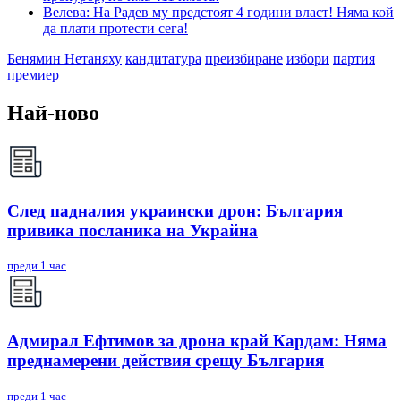
Велева: На Радев му предстоят 4 години власт! Няма кой
да плати протести сега!
Бенямин Нетаняху
кандитатура
преизбиране
избори
партия
премиер
Най-ново
След падналия украински дрон: България
привика посланика на Украйна
преди 1 час
Адмирал Ефтимов за дрона край Кардам: Няма
преднамерени действия срещу България
преди 1 час