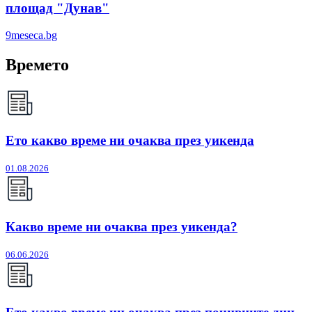
площад "Дунав"
9meseca.bg
Времето
Ето какво време ни очаква през уикенда
01.08.2026
Какво време ни очаква през уикенда?
06.06.2026