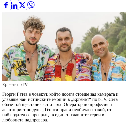
Ергенът
bTV
Георги Гатев е човекът, който досега стоеше зад камерата и
улавяше най-истинските емоции в „Ергенът“ по bTV. Сега
обаче той ще стане част от тях. Оператор по професия и
авантюрист по душа, Георги прави необичаен завой, от
наблюдател се превръща в един от главните герои в
любовната надпревара.