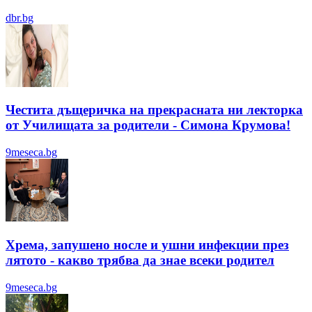
dbr.bg
Честита дъщеричка на прекрасната ни лекторка
от Училищата за родители - Симона Крумова!
9meseca.bg
Хрема, запушено носле и ушни инфекции през
лятотo - какво трябва да знае всеки родител
9meseca.bg