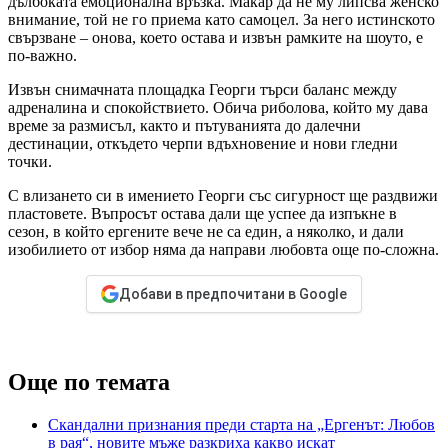
дълбоката емоционална връзка. Макар да не му липсва женско
внимание, той не го приема като самоцел. За него истинското
свързване – онова, което остава и извън рамките на шоуто, е
по-важно.
Извън снимачната площадка Георги търси баланс между
адреналина и спокойствието. Обича риболова, който му дава
време за размисъл, както и пътуванията до далечни
дестинации, откъдето черпи вдъхновение и нови гледни
точки.
С влизането си в имението Георги със сигурност ще раздвижи
пластовете. Въпросът остава дали ще успее да изпъкне в
сезон, в който ергените вече не са един, а няколко, и дали
изобилието от избор няма да направи любовта още по-сложна.
Добави в предпочитани в Google
Още по темата
Скандални признания преди старта на „Ергенът: Любов
в рая“, новите мъже разкриха какво искат