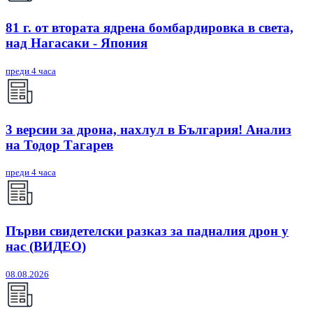
81 г. от втората ядрена бомбардировка в света,
над Нагасаки - Япония
преди 4 часа
3 версии за дрона, нахлул в България! Анализ
на Тодор Тагарев
преди 4 часа
Първи свидетелски разказ за падналия дрон у
нас (ВИДЕО)
08.08.2026