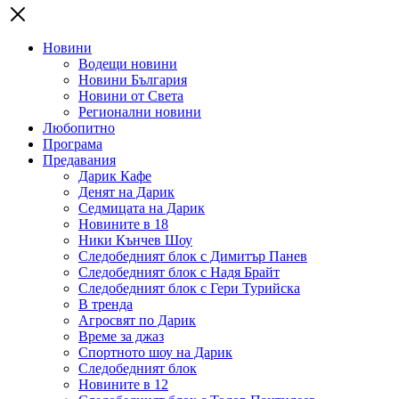
Новини
Водещи новини
Новини България
Новини от Света
Регионални новини
Любопитно
Програма
Предавания
Дарик Кафе
Денят на Дарик
Седмицата на Дарик
Новините в 18
Ники Кънчев Шоу
Следобедният блок с Димитър Панев
Следобедният блок с Надя Брайт
Следобедният блок с Гери Турийска
В тренда
Агросвят по Дарик
Време за джаз
Спортното шоу на Дарик
Следобедният блок
Новините в 12