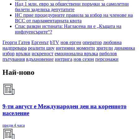
Над 1 млн. евро за обществени поръчки за самолетни
билети заделиха депутатите
НС прие процедурните правила за избор на членове на
ВСС от парламентарната квота
Спас разкри истината: Нагласена ли е „Къщата на
инфлуенсърите“?
Георги Гатев
Ергенът
bTV
нов ерген
оператор
любовна
надпревара
реалити шоу
интимни моменти
зрители
динамика
избор
връзки
искреност
емоционална връзка
риболов
пътувания
вдъхновение
интрига
нов сезон
персонажи
Най-ново
9-ти август е Международен ден на коренното
население
преди 4 часа