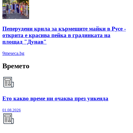
Пеперудени крила за кърмещите майки в Русе -
открита е красива пейка в градинката на
площад "Дунав"
9meseca.bg
Времето
Ето какво време ни очаква през уикенда
01.08.2026