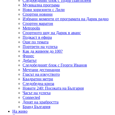
Следобедният блок с Тодор Пантилеев
Музикална програма
Нови хоризонти с Лили
Спортни новини
Избрани моменти от програмата на Дарик радио
Спортен маратон
Metropolis
Спортното шоу на Дарик в аванс
Подкаст в ефира
Още по темата
Портрети на успеха
Как да живеем до 100?
Финес
Дебатът
Следобедният блок с Георги Иванов
Мечтани дестинации
Гласът на изкуството
Квадратни метри
Следобедна криза
Новите 240: Посоката на България
Часът на успеха
Connected
Денят на храбростта
Бранд България
На живо