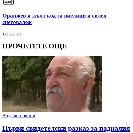
Оранжев и жълт код за виелици и силен
снеговалеж
17.02.2026
ПРОЧЕТЕТЕ ОЩЕ
Водещи новини
Първи свидетелски разказ за падналия