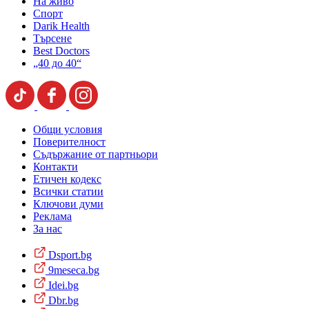
На живо
Спорт
Darik Health
Търсене
Best Doctors
„40 до 40“
Общи условия
Поверителност
Съдържание от партньори
Контакти
Етичен кодекс
Всички статии
Ключови думи
Реклама
За нас
Dsport.bg
9meseca.bg
Idei.bg
Dbr.bg