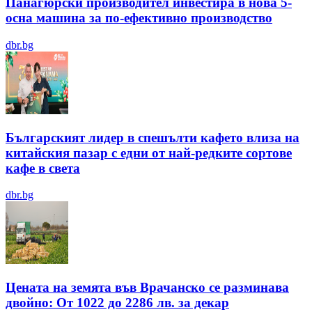
Панагюрски производител инвестира в нова 5-
осна машина за по-ефективно производство
dbr.bg
Българският лидер в спешълти кафето влиза на
китайския пазар с едни от най-редките сортове
кафе в света
dbr.bg
Цената на земята във Врачанско се разминава
двойно: От 1022 до 2286 лв. за декар