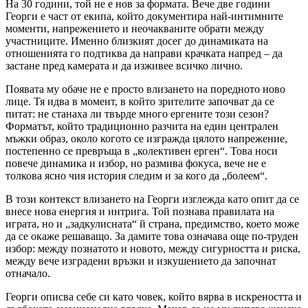
На 30 години, той не е нов за формата. Вече две години
Георги е част от екипа, който документира най-интимните
моменти, напрежението и неочакваните обрати между
участниците. Именно близкият досег до динамиката на
отношенията го подтиква да направи крачката напред – да
застане пред камерата и да изживее всичко лично.
Появата му обаче не е просто влизането на поредното ново
лице. Тя идва в момент, в който зрителите започват да се
питат: не станаха ли твърде много ергените този сезон?
Форматът, който традиционно разчита на един централен
мъжки образ, около когото се изгражда цялото напрежение,
постепенно се превръща в „колективен ерген“. Това носи
повече динамика и избор, но размива фокуса, вече не е
толкова ясно чия история следим и за кого да „болеем“.
В този контекст влизането на Георги изглежда като опит да се
внесе нова енергия и интрига. Той познава правилата на
играта, но и „задкулисната“ й страна, предимство, което може
да се окаже решаващо. За дамите това означава още по-труден
избор: между познатото и новото, между сигурността и риска,
между вече изградени връзки и изкушението да започнат
отначало.
Георги описва себе си като човек, който вярва в искреността и