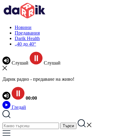
Новини
Предавания
Darik Health
„40 до 40“
Слушай
Слушай
Дарик радио - предаване на живо!
00:00
Гледай