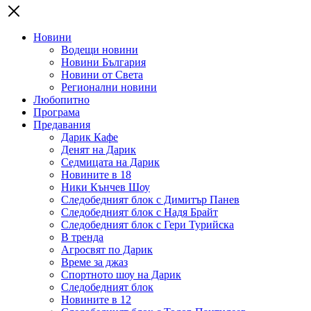
Новини
Водещи новини
Новини България
Новини от Света
Регионални новини
Любопитно
Програма
Предавания
Дарик Кафе
Денят на Дарик
Седмицата на Дарик
Новините в 18
Ники Кънчев Шоу
Следобедният блок с Димитър Панев
Следобедният блок с Надя Брайт
Следобедният блок с Гери Турийска
В тренда
Агросвят по Дарик
Време за джаз
Спортното шоу на Дарик
Следобедният блок
Новините в 12