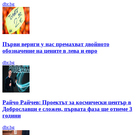
dbr.bg
Първи вериги у нас премахват двойното
обозначение на цените в лева и евро
dbr.bg
Райчо Райчев: Проектът за космически център в
Доброславци е сложен, първата фаза ще отнеме 3
години
dbr.bg