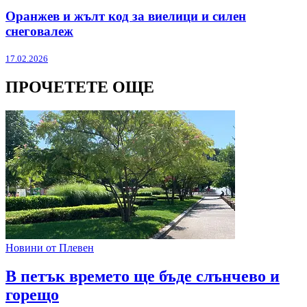
Оранжев и жълт код за виелици и силен
снеговалеж
17.02.2026
ПРОЧЕТЕТЕ ОЩЕ
Новини от Плевен
В петък времето ще бъде слънчево и
горещо