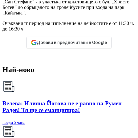
„Сан Стефано“ - в участъка от кръстовището с бул. „Христо
Ботев“ до обръщалото на тролейбусите при входа на парк
„Кайлъка“.
Очакваният период на изпълнение на дейностите е от 11:30 ч.
до 16:30 ч.
Добави в предпочитани в Google
Най-ново
Велева: Илияна Йотова не е равно на Румен
Радев! Тя ще се еманципира!
преди 5 часа