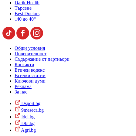
Darik Health
Търсене
Best Doctors
„40 до 40“
Общи условия
Поверителност
Съдържание от партньори
Контакти
Етичен кодекс
Всички статии
Ключови думи
Реклама
За нас
Dsport.bg
9meseca.bg
Idei.bg
Dbr.bg
Agri.bg