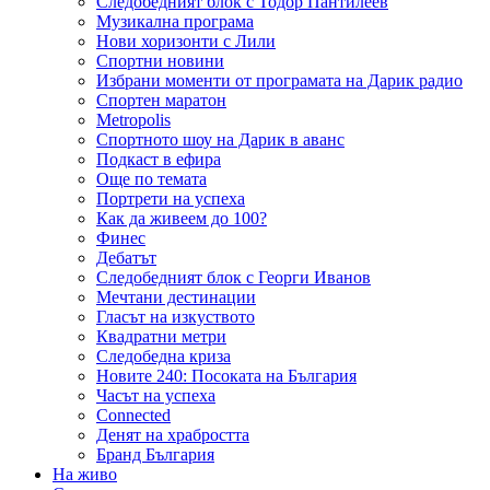
Следобедният блок с Тодор Пантилеев
Музикална програма
Нови хоризонти с Лили
Спортни новини
Избрани моменти от програмата на Дарик радио
Спортен маратон
Metropolis
Спортното шоу на Дарик в аванс
Подкаст в ефира
Още по темата
Портрети на успеха
Как да живеем до 100?
Финес
Дебатът
Следобедният блок с Георги Иванов
Мечтани дестинации
Гласът на изкуството
Квадратни метри
Следобедна криза
Новите 240: Посоката на България
Часът на успеха
Connected
Денят на храбростта
Бранд България
На живо