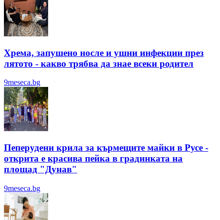
Хрема, запушено носле и ушни инфекции през
лятотo - какво трябва да знае всеки родител
9meseca.bg
Пеперудени крила за кърмещите майки в Русе -
открита е красива пейка в градинката на
площад "Дунав"
9meseca.bg