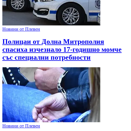
Новини от Плевен
Полицаи от Долна Митрополия
спасиха изчезнало 17-годишно момче
със специални потребности
Новини от Плевен