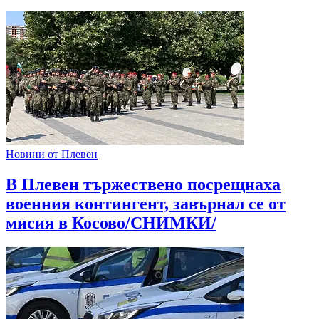
Новини от Плевен
В Плевен тържествено посрещнаха
военния контингент, завърнал се от
мисия в Косово/СНИМКИ/