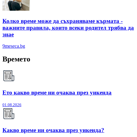
Колко време може да съхраняваме кърмата -
важните правила, които всеки родител трябва да
знае
9meseca.bg
Времето
Ето какво време ни очаква през уикенда
01.08.2026
Какво време ни очаква през уикенда?