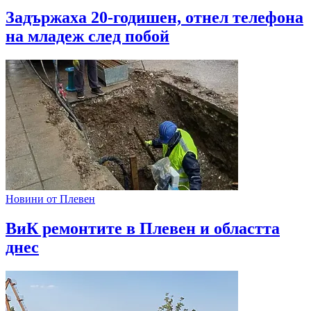
Задържаха 20-годишен, отнел телефона
на младеж след побой
Новини от Плевен
ВиК ремонтите в Плевен и областта
днес