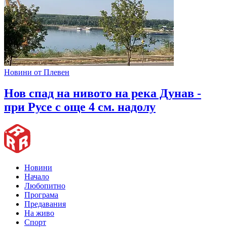
Новини от Плевен
Нов спад на нивото на река Дунав -
при Русе с още 4 см. надолу
Новини
Начало
Любопитно
Програма
Предавания
На живо
Спорт