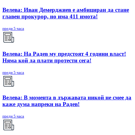
Велева: Иван Демерджиев е амбициран да стане
главен прокурор, но има 411 имота!
преди 5 часа
Велева: На Радев му предстоят 4 години власт!
Няма кой да плати протести сега!
преди 5 часа
Велева: В момента в държавата никой не смее да
каже дума напреки на Радев!
преди 5 часа