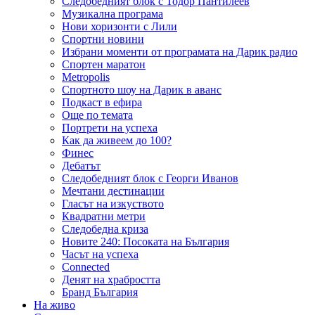
Следобедният блок с Тодор Пантилеев
Музикална програма
Нови хоризонти с Лили
Спортни новини
Избрани моменти от програмата на Дарик радио
Спортен маратон
Metropolis
Спортното шоу на Дарик в аванс
Подкаст в ефира
Още по темата
Портрети на успеха
Как да живеем до 100?
Финес
Дебатът
Следобедният блок с Георги Иванов
Мечтани дестинации
Гласът на изкуството
Квадратни метри
Следобедна криза
Новите 240: Посоката на България
Часът на успеха
Connected
Денят на храбростта
Бранд България
На живо