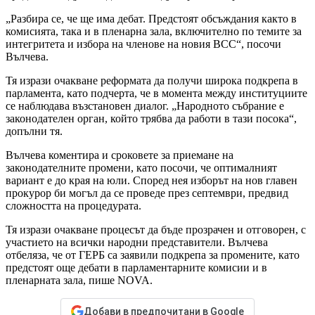
„Разбира се, че ще има дебат. Предстоят обсъждания както в
комисията, така и в пленарна зала, включително по темите за
интегритета и избора на членове на новия ВСС“, посочи
Вълчева.
Тя изрази очакване реформата да получи широка подкрепа в
парламента, като подчерта, че в момента между институциите
се наблюдава възстановен диалог. „Народното събрание е
законодателен орган, който трябва да работи в тази посока“,
допълни тя.
Вълчева коментира и сроковете за приемане на
законодателните промени, като посочи, че оптималният
вариант е до края на юли. Според нея изборът на нов главен
прокурор би могъл да се проведе през септември, предвид
сложността на процедурата.
Тя изрази очакване процесът да бъде прозрачен и отговорен, с
участието на всички народни представители. Вълчева
отбеляза, че от ГЕРБ са заявили подкрепа за промените, като
предстоят още дебати в парламентарните комисии и в
пленарната зала, пише NOVA.
Добави в предпочитани в Google