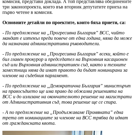
комисия, представи доклада. А той представлява обединените
три законопроекта, които във вторник депутатите приеха на
първо четене в комисия.
Основните детайли по проектите, които бяха приети, са:
- По предложение на „Прогресивна България” ВСС, чийто
мандат е изтекъл преди повече от една година, няма да може
да назначава административни ръководители.
- По предложение на „Прогресивна България” всеки, който е
бил главен прокурор и председател на Върховния касационен
съд или Върховния административен съд, както и техните
заместници няма да имат правото да бъдат номинирани за
членове на съдебния парламент.
- По предложение на „Демократична България” министърът
на правосъдието ще има право да обжалва решенията на
ВСС и до излизане на окончателното решение на магистрати
от Административния съд, това решение ще се спира.
- А по предложение на „Продължаваме Промяната” една
трета от номинациите за членове на ВСС трябва да идват
от гражданската квота.