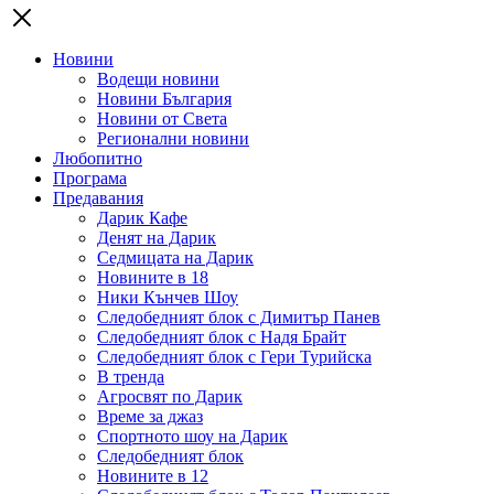
Новини
Водещи новини
Новини България
Новини от Света
Регионални новини
Любопитно
Програма
Предавания
Дарик Кафе
Денят на Дарик
Седмицата на Дарик
Новините в 18
Ники Кънчев Шоу
Следобедният блок с Димитър Панев
Следобедният блок с Надя Брайт
Следобедният блок с Гери Турийска
В тренда
Агросвят по Дарик
Време за джаз
Спортното шоу на Дарик
Следобедният блок
Новините в 12