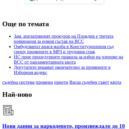
Още по темата
Зам. апелативният прокурор на Пловдив е третата
номинация за новия състав на ВСС
Омбудсманът внася жалба в Конституционния съд
срещу промените в МРЗ и трудовия стаж
НС прие процедурните правила за избор на членове на
ВСС от парламентарната квота
Депутатите решават окончателно за промените в
Изборния кодекс
съдебна система
промени
приети
Висш съдебен съвет
квота
Най-ново
Нови данни за наркодепото, произвеждало до 10