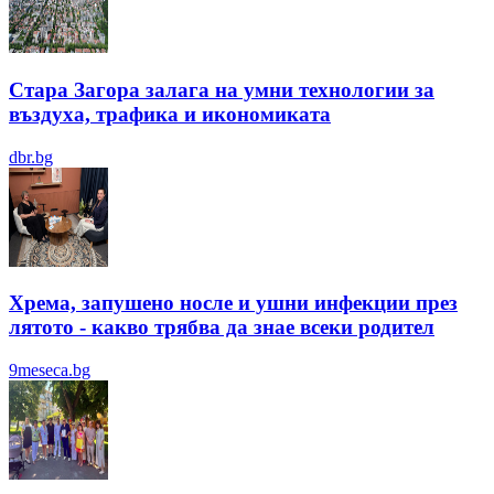
Стара Загора залага на умни технологии за
въздуха, трафика и икономиката
dbr.bg
Хрема, запушено носле и ушни инфекции през
лятотo - какво трябва да знае всеки родител
9meseca.bg