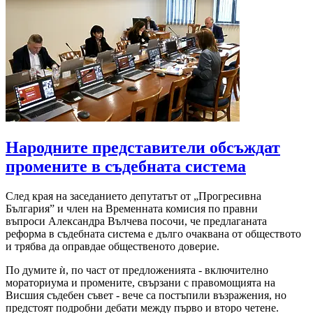
Народните представители обсъждат
промените в съдебната система
След края на заседанието депутатът от „Прогресивна
България” и член на Временната комисия по правни
въпроси Александра Вълчева посочи, че предлаганата
реформа в съдебната система е дълго очаквана от обществото
и трябва да оправдае общественото доверие.
По думите ѝ, по част от предложенията - включително
мораториума и промените, свързани с правомощията на
Висшия съдебен съвет - вече са постъпили възражения, но
предстоят подробни дебати между първо и второ четене.