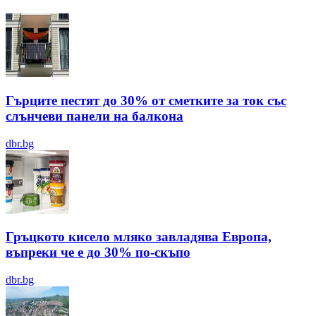
Гърците пестят до 30% от сметките за ток със
слънчеви панели на балкона
dbr.bg
Гръцкото кисело мляко завладява Европа,
въпреки че е до 30% по-скъпо
dbr.bg