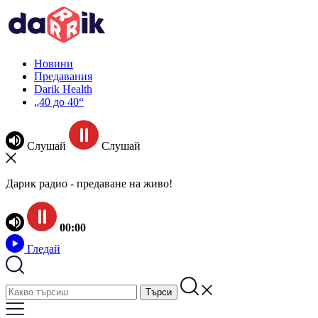
Новини
Предавания
Darik Health
„40 до 40“
Слушай
Слушай
Дарик радио - предаване на живо!
00:00
Гледай