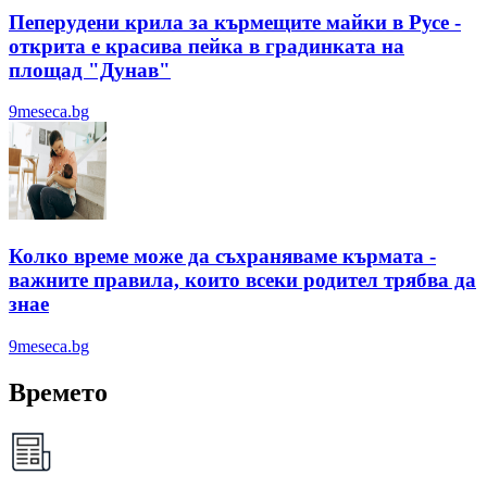
Пеперудени крила за кърмещите майки в Русе -
открита е красива пейка в градинката на
площад "Дунав"
9meseca.bg
Колко време може да съхраняваме кърмата -
важните правила, които всеки родител трябва да
знае
9meseca.bg
Времето