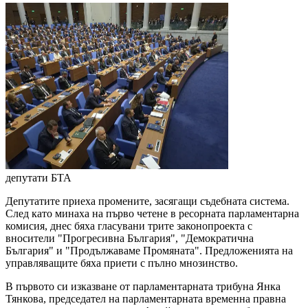
депутати
БТА
Депутатите приеха промените, засягащи съдебната система.
След като минаха на първо четене в ресорната парламентарна
комисия, днес бяха гласувани трите законопроекта с
вносители "Прогресивна България", "Демократична
България" и "Продължаваме Промяната". Предложенията на
управляващите бяха приети с пълно мнозинство.
В първото си изказване от парламентарната трибуна Янка
Тянкова, председател на парламентарната временна правна