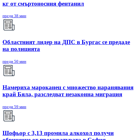
кг от смъртоносния фентанил
преди 38 мин
Областният лидер на ДПС в Бургас се предаде
на полицията
преди 50 мин
Намериха мароканец с множество наранявания
край Бяла, разследват незаконна миграция
преди 59 мин
Шофьор с 3,13 промила алкохол получи
обвинение от прокуратурата в София