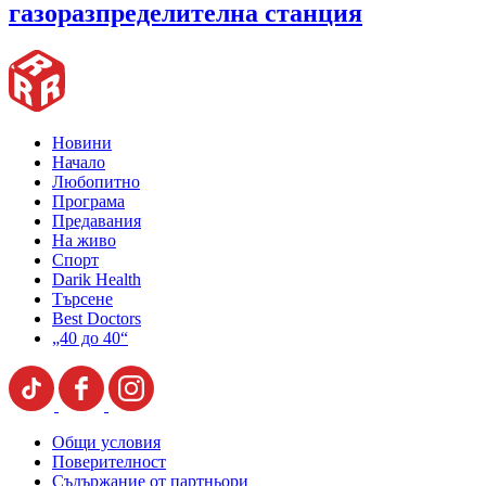
газоразпределителна станция
Новини
Начало
Любопитно
Програма
Предавания
На живо
Спорт
Darik Health
Търсене
Best Doctors
„40 до 40“
Общи условия
Поверителност
Съдържание от партньори