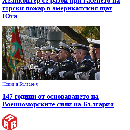
Хеликоптер се разби при гасенето на
горски пожар в американския щат
Юта
Новини България
147 години от основаването на
Военноморските сили на България