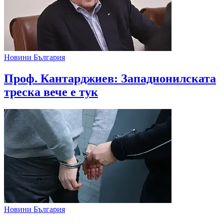
Новини България
Проф. Кантарджиев: Западнонилската
треска вече е тук
Новини България