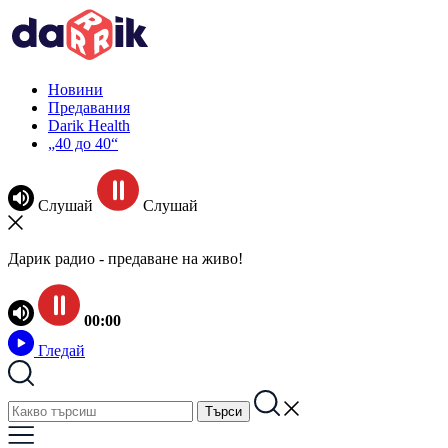
Новини
Предавания
Darik Health
„40 до 40“
Слушай
Слушай
Дарик радио - предаване на живо!
00:00
Гледай