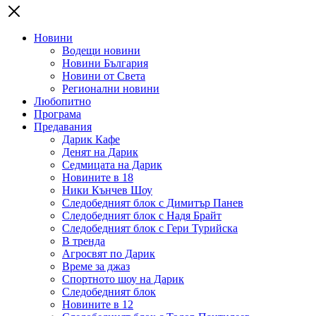
Новини
Водещи новини
Новини България
Новини от Света
Регионални новини
Любопитно
Програма
Предавания
Дарик Кафе
Денят на Дарик
Седмицата на Дарик
Новините в 18
Ники Кънчев Шоу
Следобедният блок с Димитър Панев
Следобедният блок с Надя Брайт
Следобедният блок с Гери Турийска
В тренда
Агросвят по Дарик
Време за джаз
Спортното шоу на Дарик
Следобедният блок
Новините в 12