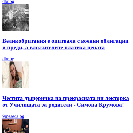
dbr.bg
Великобритания е опитвала с военни облигации
и преди, а вложителите платиха цената
dbr.bg
Честита дъщеричка на прекрасната ни лекторка
от Училищата за родители - Симона Крумова!
9meseca.bg