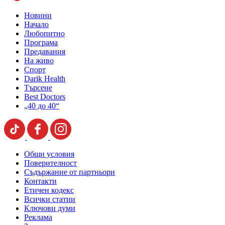
Новини
Начало
Любопитно
Програма
Предавания
На живо
Спорт
Darik Health
Търсене
Best Doctors
„40 до 40“
Общи условия
Поверителност
Съдържание от партньори
Контакти
Етичен кодекс
Всички статии
Ключови думи
Реклама