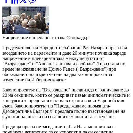
Напрежение в пленарната зала
Стопкадър
Председателят на Народното събрание Рая Назарян прекъсна
заседанието на парламента и даде 20 минути почивка заради
напрежение в пленарната зала между депутати от
"Възраждане" и "Алианс за права и свободи". Това стана по
време на изказване на Цончо Ганев ("Възраждане") при
обсъждането на първо четене на два законопроекта за
изменение на Изборния кодекс.
Законопроектът на "Възраждане" предвижда ограничаване до
20 на секциите, които се разкриват извън дипломатическите и
консулските представителства в страни извън Европейския
съюз. Законопроектът на "Продължаваме промяната-
Демократична България" предлага пълно възстановяване на
функционалността на сегашните машини за гласуване.
Преди да прекъсне заседанието, Рая Назарян призова в
почивката депутатите да се успокоят и да си седнат на