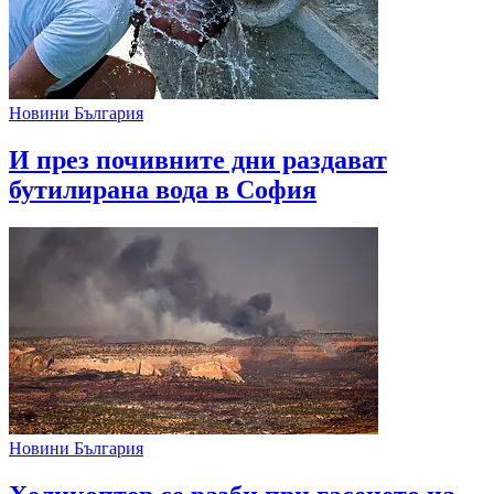
Новини България
И през почивните дни раздават
бутилирана вода в София
Новини България