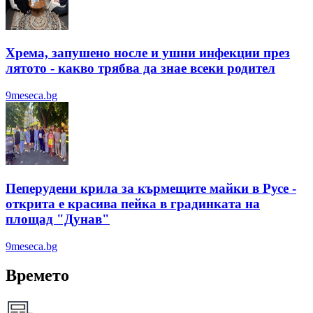
Хрема, запушено носле и ушни инфекции през
лятотo - какво трябва да знае всеки родител
9meseca.bg
Пеперудени крила за кърмещите майки в Русе -
открита е красива пейка в градинката на
площад "Дунав"
9meseca.bg
Времето