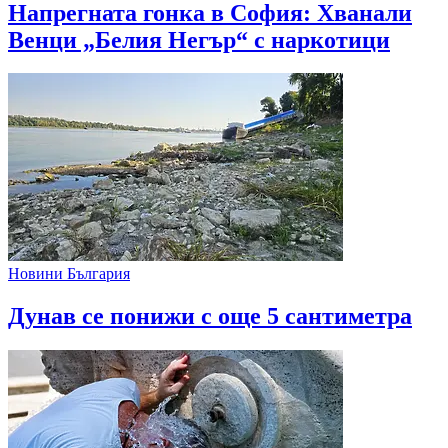
Напрегната гонка в София: Хванали
Венци „Белия Негър“ с наркотици
Новини България
Дунав се понижи с още 5 сантиметра