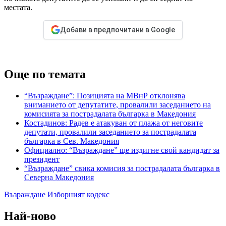
местата.
Добави в предпочитани в Google
Още по темата
“Възраждане”: Позицията на МВнР отклонява
вниманието от депутатите, провалили заседанието на
комисията за пострадалата българка в Македония
Костадинов: Радев е атакуван от плажа от неговите
депутати, провалили заседанието за пострадалата
българка в Сев. Македония
Официално: “Възраждане” ще издигне свой кандидат за
президент
“Възраждане” свика комисия за пострадалата българка в
Северна Македония
Възраждане
Изборният кодекс
Най-ново