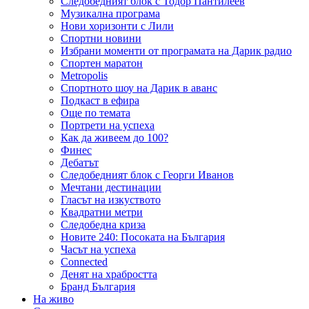
Следобедният блок с Тодор Пантилеев
Музикална програма
Нови хоризонти с Лили
Спортни новини
Избрани моменти от програмата на Дарик радио
Спортен маратон
Metropolis
Спортното шоу на Дарик в аванс
Подкаст в ефира
Още по темата
Портрети на успеха
Как да живеем до 100?
Финес
Дебатът
Следобедният блок с Георги Иванов
Мечтани дестинации
Гласът на изкуството
Квадратни метри
Следобедна криза
Новите 240: Посоката на България
Часът на успеха
Connected
Денят на храбростта
Бранд България
На живо