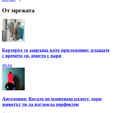
От мрежата
Бартерът се завръща като приложение: плащате
с времето си, вместо с пари
dbr.bg
Ангедония: Когато не изпитваш радост, дори
животът ти да изглежда перфектен