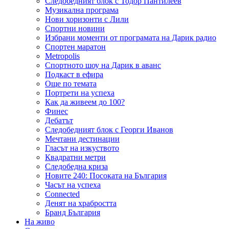
Следобедният блок с Тодор Пантилеев
Музикална програма
Нови хоризонти с Лили
Спортни новини
Избрани моменти от програмата на Дарик радио
Спортен маратон
Metropolis
Спортното шоу на Дарик в аванс
Подкаст в ефира
Още по темата
Портрети на успеха
Как да живеем до 100?
Финес
Дебатът
Следобедният блок с Георги Иванов
Мечтани дестинации
Гласът на изкуството
Квадратни метри
Следобедна криза
Новите 240: Посоката на България
Часът на успеха
Connected
Денят на храбростта
Бранд България
На живо