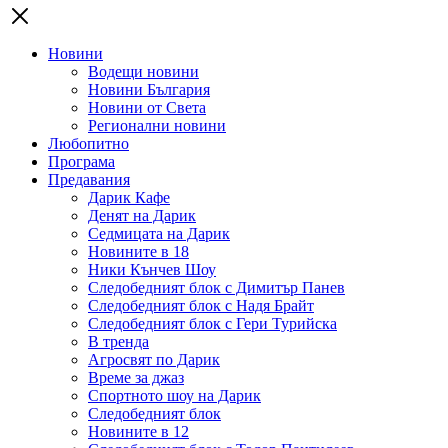
Новини
Водещи новини
Новини България
Новини от Света
Регионални новини
Любопитно
Програма
Предавания
Дарик Кафе
Денят на Дарик
Седмицата на Дарик
Новините в 18
Ники Кънчев Шоу
Следобедният блок с Димитър Панев
Следобедният блок с Надя Брайт
Следобедният блок с Гери Турийска
В тренда
Агросвят по Дарик
Време за джаз
Спортното шоу на Дарик
Следобедният блок
Новините в 12