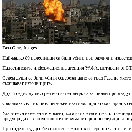
Газа
Getty Images
Най-малко 89 палестинци са били убити при различни израелск
Палестинската информационна агенция УАФА, цитирана от БТА, 
Седем души са били убити северозападно от град Газа на място 
съобщават източниците.
Други седем души, сред които пет деца, са загинали при въздуш
Съобщава се, че още един човек е загинал при атака с дрон в се
Ударите са нанесени в момент, когато израелските сили се под
предупредиха за опустошителни хуманитарни последици за опу
При отделен удар с безпилотен самолет в северната част на иви