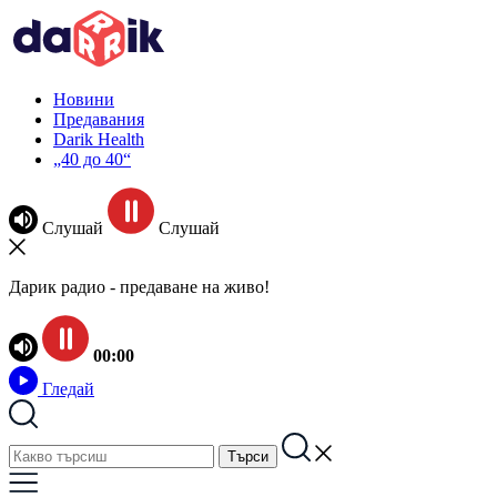
Новини
Предавания
Darik Health
„40 до 40“
Слушай
Слушай
Дарик радио - предаване на живо!
00:00
Гледай