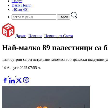
Спорт
Darik Health
„40 до 40“
Дарик
|
Новини
|
Новини от Света
Най-малко 89 палестинци са б
Тази сутрин са регистрирани множество израелски въздушни уд
14 Август 2025 07:55 ч.