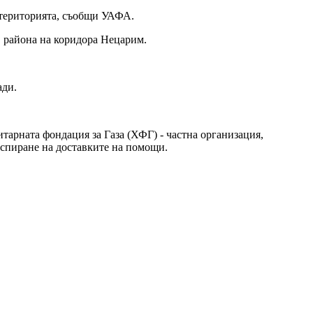
 територията, съобщи УАФА.
в района на коридора Нецарим.
ади.
арната фондация за Газа (ХФГ) - частна организация,
 спиране на доставките на помощи.