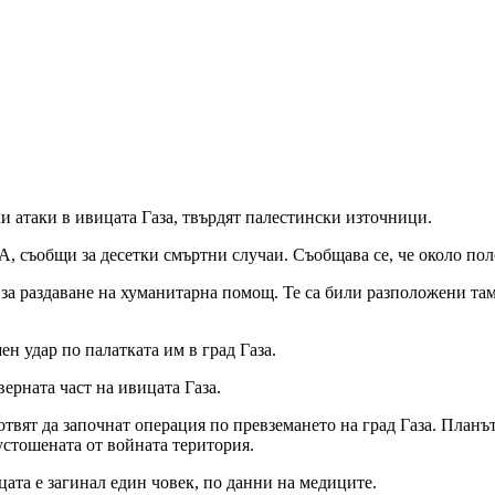
и атаки в ивицата Газа, твърдят палестински източници.
съобщи за десетки смъртни случаи. Съобщава се, че около поло
за раздаване на хуманитарна помощ. Те са били разположени там,
ен удар по палатката им в град Газа.
верната част на ивицата Газа.
готвят да започнат операция по превземането на град Газа. План
стошената от войната територия.
цата е загинал един човек, по данни на медиците.