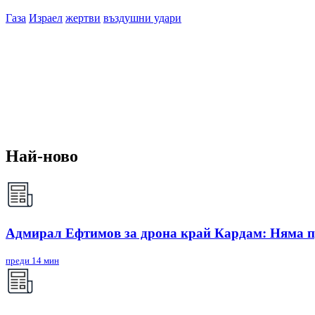
Газа
Израел
жертви
въздушни удари
Най-ново
Адмирал Ефтимов за дрона край Кардам: Няма п
преди 14 мин