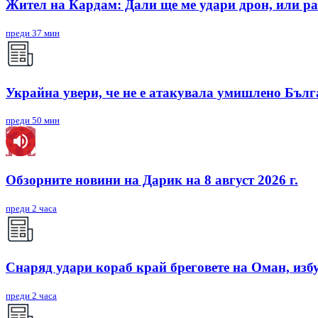
Жител на Кардам: Дали ще ме удари дрон, или ра
преди 37 мин
Украйна увери, че не е атакувала умишлено Бъл
преди 50 мин
Обзорните новини на Дарик на 8 август 2026 г.
преди 2 часа
Снаряд удари кораб край бреговете на Оман, изб
преди 2 часа