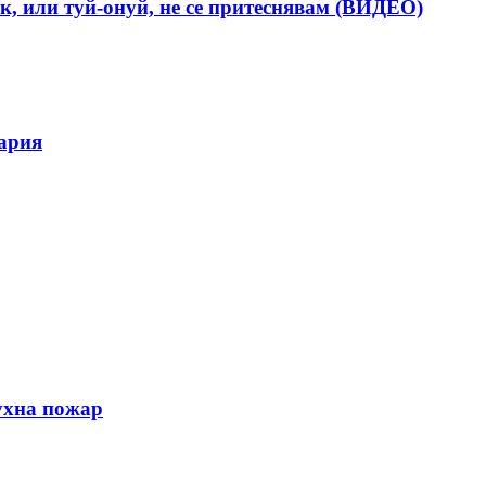
к, или туй-онуй, не се притеснявам (ВИДЕО)
гария
ухна пожар