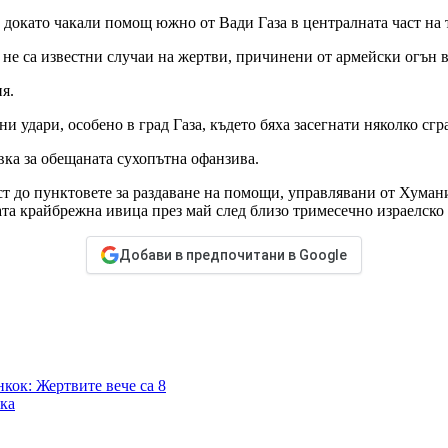
 докато чакали помощ южно от Вади Газа в централната част на
 не са известни случаи на жертви, причинени от армейски огън 
я.
 удари, особено в град Газа, където бяха засегнати няколко сгр
вка за обещаната сухопътна офанзива.
 до пунктовете за раздаване на помощи, управлявани от Хуманит
та крайбрежна ивица през май след близо тримесечно израелско
Добави в предпочитани в Google
кок: Жертвите вече са 8
ака