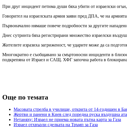
При друг инцидент петима души бяха убити от израелски огън,
Говорител на израелската армия заяви пред ДПА, че на армията
Първоначално нямаше повече подробности за другите нападени
Днес сутринта бяха регистрирани множество израелски въздушни
Жителите изразиха загриженост, че ударите може да са подгото
Многократно е съобщавано за смъртоносни инциденти в близост
подкрепяна от Израел и САЩ. ХФГ започна работа в блокирана
Още по темата
Масовата стрелба в училище, открита от 14-годишен в Бан
Жертви и ранени в Киев след поредна руска въздушна ат
Нетаняху: Израел не приема новата пътна карта за Газа
Израел отхвърли сделката на Тръмп за Газа