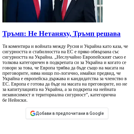
Тръмп: Не Нетаняху, Тръмп решава
Тя коментира и войната между Русия и Украйна като каза, че
сигурността и стабилността на ЕС е пряко обвързана със
сигурността на Украйна. „Неслучайно Европейският съюз е
толкова категоричен в подкрепата си за Украйна и когато се
говори за това, че Европа трябва да бъде също на масата на
преговорите, няма нищо по-логично, имайки предвид, че
Украйна е европейска държава и кандидатства за членство в
ЕС. Европа е готова да бъде на масата на преговорите, но не
за капитулацията на Украйна, а за подкрепа на нейната
независимост и териториална сигурност”, категорична
бе Нейнски.
Добави в предпочитани в Google