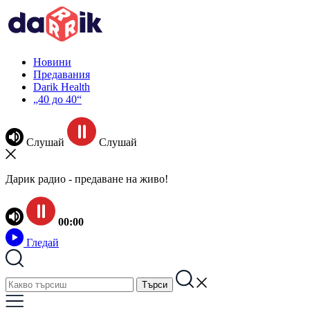
Новини
Предавания
Darik Health
„40 до 40“
Слушай
Слушай
Дарик радио - предаване на живо!
00:00
Гледай