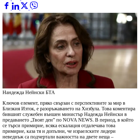
Нандежда Нейнски
БТА
Ключов елемент, пряко свързан с перспективите за мир в
Близкия Изток, е разоръжаването на Хизбула. Това коментира
бившият служебен външен министър Надежда Нейнски в
предаването „Твоят ден” по NOVA NEWS. В период, в който
се търси примирие, всяка ескалация отдалечава това
примирие, каза тя и допълни, че израелските лидери
неведнъж са подчертали важността на двете неща –