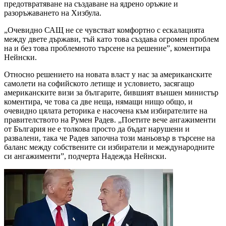
предотвратяване на създаване на ядрено оръжие и
разоръжаването на Хизбула.
„Очевидно САЩ не се чувстват комфортно с ескалацията
между двете държави, тъй като това създава огромен проблем
на и без това проблемното търсене на решение”, коментира
Нейнски.
Относно решението на новата власт у нас за американските
самолети на софийското летище и условието, засягащо
американските визи за българите, бившият външен министър
коментира, че това са две неща, нямащи нищо общо, и
очевидно цялата реторика е насочена към избирателите на
правителството на Румен Радев. „Поетите вече ангажименти
от България не е толкова просто да бъдат нарушени и
развалени, така че Радев започна този маньовър в търсене на
баланс между собствените си избиратели и международните
си ангажименти”, подчерта Надежда Нейнски.