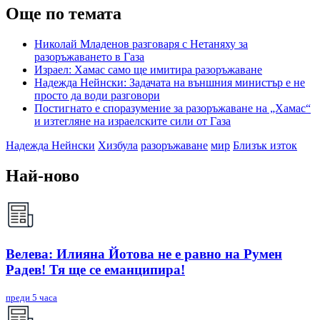
Още по темата
Николай Младенов разговаря с Нетаняху за
разоръжаването в Газа
Израел: Хамас само ще имитира разоръжаване
Надежда Нейнски: Задачата на външния министър е не
просто да води разговори
Постигнато е споразумение за разоръжаване на „Хамас“
и изтегляне на израелските сили от Газа
Надежда Нейнски
Хизбула
разоръжаване
мир
Близък изток
Най-ново
Велева: Илияна Йотова не е равно на Румен
Радев! Тя ще се еманципира!
преди 5 часа