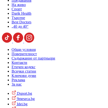
Предавания
На живо
Спорт
Darik Health
Търсене
Best Doctors
„40 до 40“
Общи условия
Поверителност
Съдържание от партньори
Контакти
Етичен кодекс
Всички статии
Ключови думи
Реклама
За нас
Dsport.bg
9meseca.bg
Idei.bg