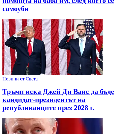
помощта на баба им, след което се
самоуби
Новини от Света
Тръмп иска Джей Ди Ванс да бъде
кандидат-президентът на
републиканците през 2028 г.