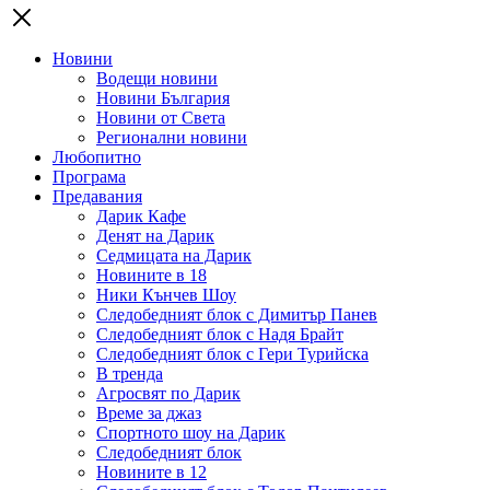
Новини
Водещи новини
Новини България
Новини от Света
Регионални новини
Любопитно
Програма
Предавания
Дарик Кафе
Денят на Дарик
Седмицата на Дарик
Новините в 18
Ники Кънчев Шоу
Следобедният блок с Димитър Панев
Следобедният блок с Надя Брайт
Следобедният блок с Гери Турийска
В тренда
Агросвят по Дарик
Време за джаз
Спортното шоу на Дарик
Следобедният блок
Новините в 12