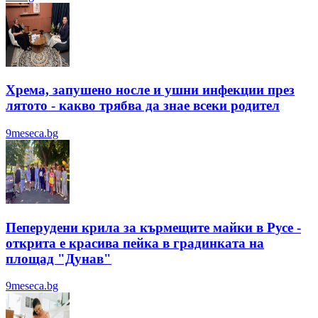
Хрема, запушено носле и ушни инфекции през
лятотo - какво трябва да знае всеки родител
9meseca.bg
Пеперудени крила за кърмещите майки в Русе -
открита е красива пейка в градинката на
площад "Дунав"
9meseca.bg