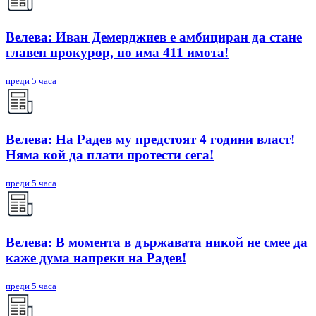
Велева: Иван Демерджиев е амбициран да стане
главен прокурор, но има 411 имота!
преди 5 часа
Велева: На Радев му предстоят 4 години власт!
Няма кой да плати протести сега!
преди 5 часа
Велева: В момента в държавата никой не смее да
каже дума напреки на Радев!
преди 5 часа