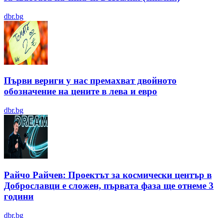
dbr.bg
Първи вериги у нас премахват двойното
обозначение на цените в лева и евро
dbr.bg
Райчо Райчев: Проектът за космически център в
Доброславци е сложен, първата фаза ще отнеме 3
години
dbr.bg