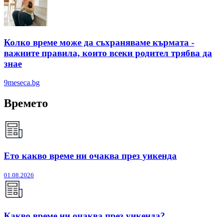
Колко време може да съхраняваме кърмата -
важните правила, които всеки родител трябва да
знае
9meseca.bg
Времето
Ето какво време ни очаква през уикенда
01.08.2026
Какво време ни очаква през уикенда?