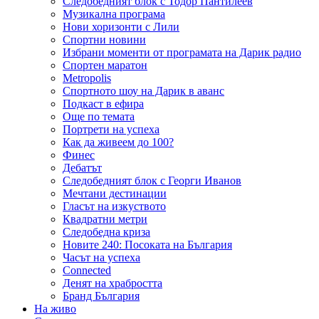
Следобедният блок с Тодор Пантилеев
Музикална програма
Нови хоризонти с Лили
Спортни новини
Избрани моменти от програмата на Дарик радио
Спортен маратон
Metropolis
Спортното шоу на Дарик в аванс
Подкаст в ефира
Още по темата
Портрети на успеха
Как да живеем до 100?
Финес
Дебатът
Следобедният блок с Георги Иванов
Мечтани дестинации
Гласът на изкуството
Квадратни метри
Следобедна криза
Новите 240: Посоката на България
Часът на успеха
Connected
Денят на храбростта
Бранд България
На живо